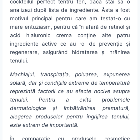
cockteilul perfect tentru ten,
dacă
stai
să
o
analizezi
după
lista
de
ingrediente
.
Ăsta
a fost
motivul principal pentru care am testat-o cu
mare
entuziasm, pentru
că
în
afară
de retinol
și
acid hialuronic
crema
conține
alte patru
ingrediente
active ce au rol de prevenție și
regenerare, asigurând hidratarea și hrănirea
tenului.
Machiajul,
transpirația
, poluarea, expunerea
solară
, dar
și
condițiile
extreme de
temperatură
reprezintă
factorii ce au efecte nocive
asupra
tenului. Pentru a
evita
problemele
dermatologice
și
îmbătrânirea
prematură
,
alegerea produselor pentru
îngrijirea
tenului,
este extrem de
importantă
.
În
comparație
cu produsele cosmetice