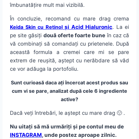
îmbunatățire
mult
mai
vizibilă
.
În
concluzie, recomand cu
mare
drag
crema
Keida Skin cu Retinol
și
Acid Hialuronic
.
La
ei
pe
site
găsiți
două
oferte foarte bune
în
caz
că
vă
combinați
să
comandați
cu prietenele.
După
această
formula
a cremei care
mi
se
pare
extrem de
reușită
,
aștept
cu
nerăbdare
să
văd
ce vor
adăuga
la
portofoliu.
Sunt
curioasă
daca
ați
încercat
acest produs
sau
cum vi se
pare
, analizat
după
cele 6
ingrediente
active?
Dacă
veți
întrebări
, le
aștept
cu
mare
drag 🙂 .
Nu
uitați
să
mă
urmăriți
și
pe
contul
meu de
INSTAGRAM
, unde postez aproape zilnic.