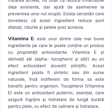
tratarea acneei, nu doar
că
reduce
inflamațiile
deja
existente
, dar
ajută
de asemenea
la
prevenirea unor noi
erupții
.
Exista
cercetări
care
dovedesc
că
acest ingredient reduce porii
dilatați
, ridurile
și
petele post acneice.
Vitamina
E
:
este unul dintre cele
mai
bune
ingrediente
pe care le poate conține un produs
cu proprietăți antioxidante.
Vitamina
E și
derivații săi (alpha- tocopherol și
al
ții) au un
efect antioxidant dovedit științific. Acest
ingredient poate fi sintetic
sau
din surse
naturale, însă indiferent de
forma
sa
este
benefic pentru organism. Tocopherol (
Vitamina
E) este un antioxidant puternic,
esențial
, care
asigură
îngrijire
și
hidratare de
lungă
durată
pentru piele, cu efect de calmare
și
hidratare.