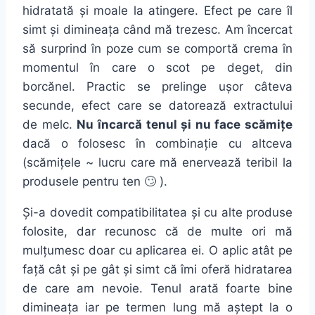
hidratată
și
moale
la
atingere. Efect pe care
îl
simt
și
dimineața
când
mă
trezesc. Am
încercat
să
surprind
în
poze cum se
comportă
crema
în
momentul
în
care o
scot
pe deget, din
borcănel
. Practic se prelinge
ușor
câteva
secunde, efect care se
datorează
extractului
de melc.
Nu
încarcă
tenul
și
nu face scămițe
dacă
o folosesc
în
combinație
cu altceva
(scămițele ~ lucru care
mă
enervează
teribil
la
produsele pentru ten 🙄 ).
Și
-a dovedit compatibilitatea
și
cu alte produse
folosite, dar recunosc
că
de multe ori
mă
mulțumesc
doar cu aplicarea ei. O aplic
atât
pe
față
cât
și
pe
gât
și
simt
că
îmi
oferă
hidratarea
de care am nevoie. Tenul
arată
foarte bine
dimineața
iar pe termen lung
mă
aștept
la
o