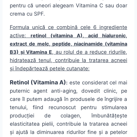
pentru
că
uneori alegeam
Vitamina
C
sau
doar
crema
cu SPF.
Formula
unică
ce
combină
cele 6
ingrediente
active:
retinol (
vitamina
A), acid hialuronic,
extract de melc, peptide, niacinamide (
vitamina
B3)
și
Vitamina
E
, au rolul de a reduce ridurile,
hidratează
tenul, contribuie
la
tratarea acneei
și
îndepărtează
petele cutanate:
Retinol (
Vitamina
A)
:
este considerat cel
mai
puternic agent
anti
-aging, dovedit clinic, pe
care
îl
putem
adaugă
în
produsele de
îngrijire
a
tenului, fiind recunoscut pentru stimularea
producției
de colagen,
îmbunătățește
elasticitatea pielii, contribuie
la
tratarea acneei
și
ajută
la
diminuarea ridurilor fine
și
a petelor