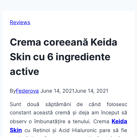
Reviews
Crema coreeană Keida
Skin cu 6 ingrediente
active
By
Federova
June 14, 2021
June 14, 2021
Sunt
două
săptămâni
de
când
folosesc
constant
această
cremă
și
deja
am
început
să
Keida
observ o
îmbunatățire
a tenului. Crema
Skin
cu Retinol
și
Acid Hialuronic
pare
să
fie