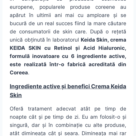
europene, popularele produse coreene au
apărut
în ultimii ani
mai
cu amploare
și
se
bucură
de un real succes fiind
la
mare
căutare
de
consumatorii
de skin care.
După
o
rețetă
unică
obținută
în
laboratorul
Keida Skin,
crema
KEIDA SKIN cu Retinol
și
Acid Hialuronic,
formulă
inovatoare cu 6
ingrediente
active,
este
realizată
într
-o
fabrică
acreditată
din
Coreea
.
Ingrediente
active
și
benefici
Crema
Keida
Skin
Oferă
tratament adecvat
atât
pe
timp
de
noapte
cât
și
pe
timp
de zi. Eu am folosit-o
și
singură
, dar
și
în
combinație
cu alte produse,
atât
dimineața
cât
și
seara
.
Dimineața
mai
rar