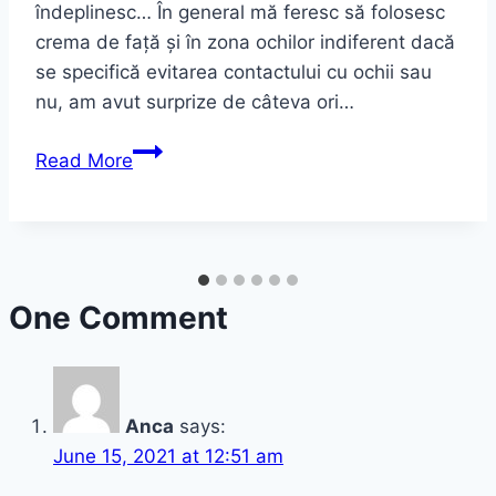
îndeplinesc… În general mă feresc să folosesc
crema de față și în zona ochilor indiferent dacă
se specifică evitarea contactului cu ochii sau
nu, am avut surprize de câteva ori…
Crema
Read More
de
ochi
Sparkling
Years
Apple
One Comment
Stem
–
DEESEE
Anca
says:
June 15, 2021 at 12:51 am