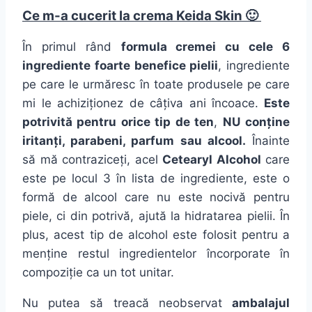
Ce m-a cucerit
la
crema
Keida Skin 🙂
În
primul
rând
formula
cremei cu cele 6
ingrediente
foarte benefice pielii
, ingrediente
pe care le
urmăresc
în
toate produsele pe care
mi
le
achiziționez
de
câțiva
ani
încoace
.
Este
potrivită
pentru orice
tip
de ten
,
NU
conține
iritanți
, parabeni, parfum
sau
alcool.
Înainte
să
mă
contraziceți
, acel
Cetearyl Alcohol
care
este pe locul 3
în
lista
de
ingrediente
, este o
formă
de alcool care nu este
nocivă
pentru
piele, ci din potrivă, ajută
la
hidratarea pielii. În
plus
, acest
tip
de alcohol este folosit pentru a
menține restul
ingredientelor
încorporate în
compoziție
ca
un tot unitar.
Nu putea
să
treacă neobservat
ambalajul