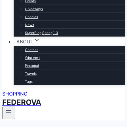
Events
Giveaways
Goodies
News
SuperBlog Spring`13
ABOUT
Contact
Who Am I
Personal
Travels
Tags
SHOPPING
FEDEROVA