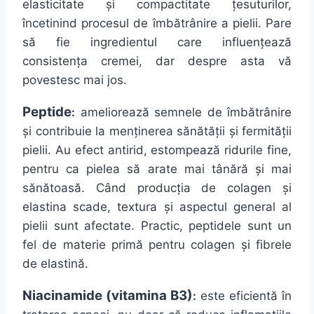
elasticitate
și
compactitate
țesuturilor
,
încetinind
procesul de
îmbătrânire
a pielii.
Pare
să
fie ingredientul care
influențează
consistența
cremei, dar despre
asta
vă
povestesc
mai
jos.
Peptide
:
ameliorează
semnele de
îmbătrânire
și
contribuie
la
menținerea
sănătății
și
fermității
pielii. Au efect antirid,
estompează
ridurile fine,
pentru
ca
pielea
să
arate
mai
tânără
și
mai
sănătoasă
.
Când
producția
de colagen
și
elastina
scade,
textura
și
aspectul general
al
pielii
sunt
afectate. Practic, peptidele
sunt
un
fel de materie
primă
pentru colagen
și
fibrele
de
elastină
.
Niacinamide (
vitamina
B3)
:
este
eficientă
în