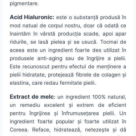
pigmentare.
Acid Hialuronic:
este o
substanță
produsă
în
mod natual de corpul nostru, doar
că
odată
ce
înaintăm
în
vârstă
producția
scade, apoi
apar
ridurile, se
lasă
pielea
și
se
usucă
. Tocmai de
aceea este un ingredient foarte des utilizat
în
produsele
anti
-aging
sau
de
îngrijire
a pielii.
Este recunoscut pentru efectul de
menținere
a
pielii hidratate,
protejează
fibrele de colagen
și
elastina
, care redau fermitate pielii.
Extract de melc
:
un ingredient 100% natural,
un remediu excelent
și
extrem de eficient
pentru
îngrijirea
și
înfrumusețarea
pielii. Un
ingredient foarte popular
și
foarte utilizat
în
Coreea. Reface,
hidratează
,
netezește
și
dă