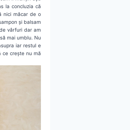
s la concluzia că
ă nici măcar de o
 șampon și balsam
de vârfuri dar am
a să mai umblu. Nu
supra iar restul e
ă ce crește nu mă