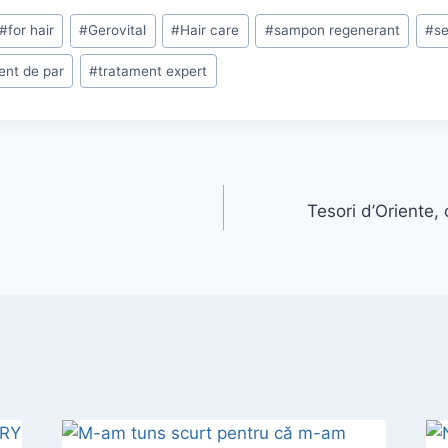
#
for hair
#
Gerovital
#
Hair care
#
sampon regenerant
#
se
ent de par
#
tratament expert
Tesori d’Oriente,