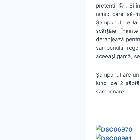
pretenții 😀 . Și
nimic care să-m
Șamponul de la G
scârțâie. Înain
deranjează pentru
șamponului regen
aceeași gamă, ser 
Șamponul are un
lungi de 2 săptă
șamponare.