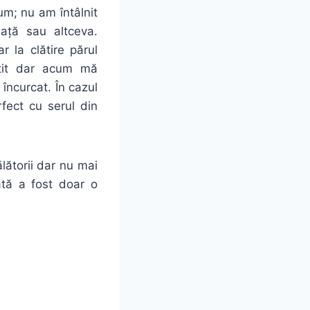
um; nu am întâlnit
ață sau altceva.
 la clătire părul
ătit dar acum mă
încurcat. În cazul
fect cu serul din
lătorii dar nu mai
ată a fost doar o