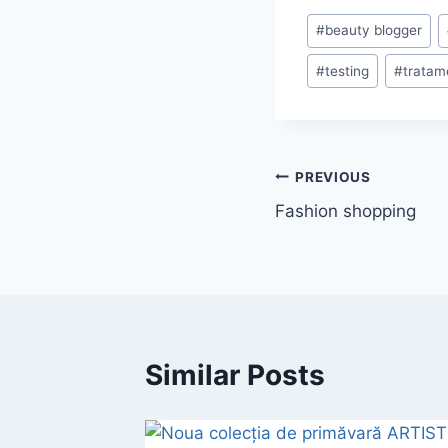
Post
#
beauty blogger
Tags:
#
testing
#
tratam
Post
PREVIOUS
Fashion shopping
navigation
Similar Posts