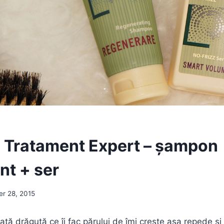
l Tratament Expert – șampon
nt + ser
er 28, 2015
fată drăguță ce îi fac părului de îmi crește așa repede și