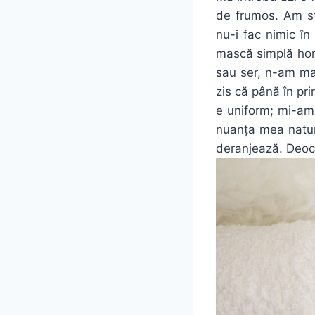
de frumos. Am st
nu-i fac nimic î
mască simplă hom
sau ser, n-am ma
zis că până în pr
e uniform; mi-am 
nuanța mea natur
deranjează. Deo