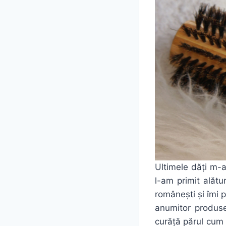
Ultimele dăți m-
l-am primit alăt
românești și îmi p
anumitor produse
curăță părul cum 