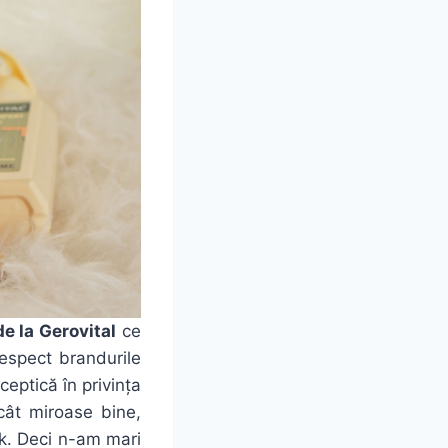
e la Gerovital
ce
espect brandurile
ceptică în privința
cât miroase bine,
ok. Deci n-am mari