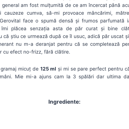
 în general am fost mulțumită de ce am încercat până ac
i cauzeze cumva, să-mi provoace mâncărimi, mătre
erovital face o spumă densă și frumos parfumată iar
te îmi plăcea senzația asta de păr curat și bine cl
 că știu ce urmează după ce îl usuc, adică păr uscat și 
erant nu m-a deranjat pentru că se completează per
cu efect no-frizz, fără clătire.
 gramaj micuț de
125 ml
și mi se pare perfect pentru că
mâni. Mie mi-a ajuns cam la 3 spălări dar ultima d
Ingrediente: