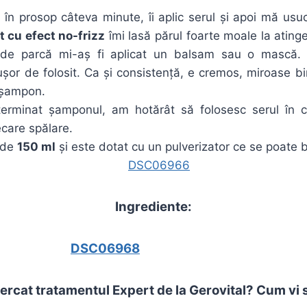
 în prosop câteva minute, îi aplic serul și apoi mă usu
 cu efect no-frizz
îmi lasă părul foarte moale la ating
de parcă mi-aș fi aplicat un balsam sau o mască. 
 ușor de folosit. Ca și consistență, e cremos, miroase 
 șampon.
erminat șamponul, am hotărât să folosesc serul în 
care spălare.
e de
150 ml
și este dotat cu un pulverizator ce se poate 
Ingrediente:
ncercat tratamentul Expert de la Gerovital? Cum vi 