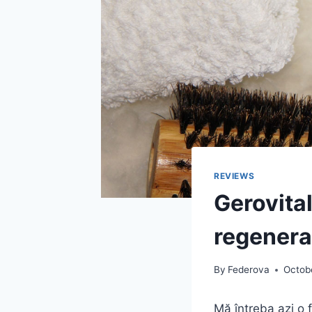
REVIEWS
Gerovita
regenera
By
Federova
Octob
Mă întreba azi o 