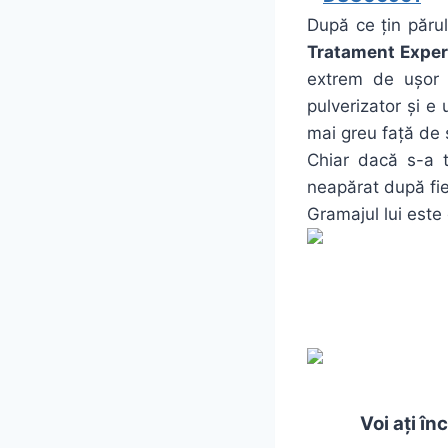
După ce țin părul
Tratament Expert
extrem de ușor 
pulverizator și e
mai greu față de
Chiar dacă s-a t
neapărat după fie
Gramajul lui est
Voi ați î