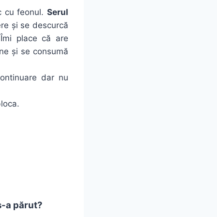
c cu feonul.
Serul
ere și se descurcă
Îmi place că are
bine și se consumă
continuare dar nu
bloca.
s-a părut?