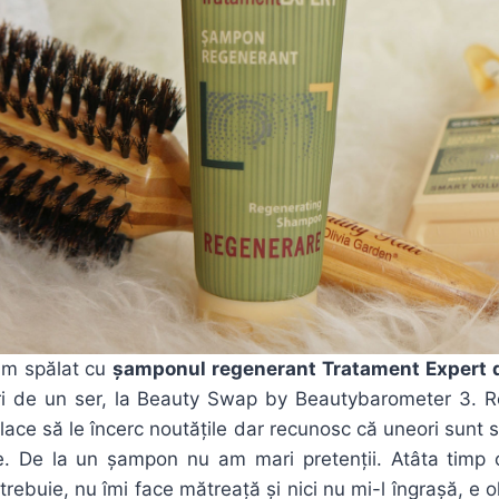
am spălat cu
șamponul regenerant Tratament Expert d
uri de un ser, la Beauty Swap by Beautybarometer 3. R
lace să le încerc noutățile dar recunosc că uneori sunt s
. De la un șampon nu am mari pretenții. Atâta timp 
trebuie, nu îmi face mătreață și nici nu mi-l îngrașă, e 