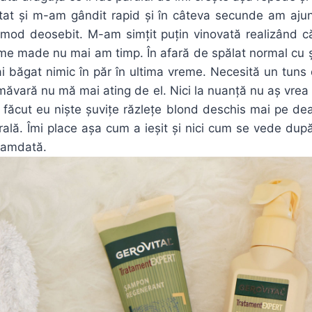
at și m-am gândit rapid și în câteva secunde am ajun
n mod deosebit. M-am simțit puțin vinovată realizând c
e made nu mai am timp. În afară de spălat normal cu
i băgat nimic în păr în ultima vreme. Necesită un tuns 
imăvară nu mă mai ating de el. Nici la nuanță nu aș vre
făcut eu niște șuvițe răzlețe blond deschis mai pe dea
ală. Îmi place așa cum a ieșit și nici cum se vede dup
camdată.