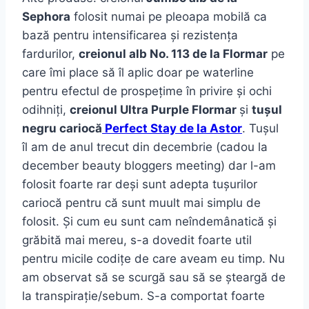
Sephora
folosit numai pe pleoapa mobilă ca
bază pentru intensificarea și rezistența
fardurilor,
creionul alb No. 113 de la Flormar
pe
care îmi place să îl aplic doar pe waterline
pentru efectul de prospețime în privire și ochi
odihniți,
creionul Ultra Purple Flormar
și
tușul
negru cariocă
Perfect Stay de la Astor
. Tușul
îl am de anul trecut din decembrie (cadou la
december beauty bloggers meeting) dar l-am
folosit foarte rar deși sunt adepta tușurilor
cariocă pentru că sunt muult mai simplu de
folosit. Și cum eu sunt cam neîndemânatică și
grăbită mai mereu, s-a dovedit foarte util
pentru micile codițe de care aveam eu timp. Nu
am observat să se scurgă sau să se șteargă de
la transpirație/sebum. S-a comportat foarte