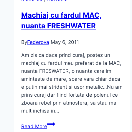
Machiaj cu fardul MAC,
nuanta FRESHWATER
By
Federova
May 6, 2011
Am zis ca daca prind curaj, postez un
machiaj cu fardul meu preferat de la MAC,
nuanta FRESWATER, o nuanta care imi
aminteste de mare, soare vara chiar daca
e putin mai strident si usor metalic…Nu am
prins curaj dar fiind fortata de polenul ce
zboara rebel prin atmosfera, sa stau mai
mult inchisa in…
Machiaj
Read More
cu