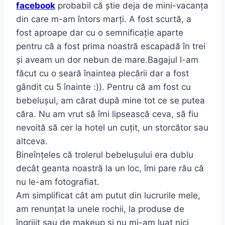
facebook
probabil că știe deja de mini-vacanța
din care m-am întors marți. A fost scurtă, a
fost aproape dar cu o semnificație aparte
pentru că a fost prima noastră escapadă în trei
și aveam un dor nebun de mare.Bagajul l-am
făcut cu o seară înaintea plecării dar a fost
gândit cu 5 înainte :)). Pentru că am fost cu
bebelușul, am cărat după mine tot ce se putea
căra. Nu am vrut să îmi lipsească ceva, să fiu
nevoită să cer la hotel un cuțit, un storcător sau
altceva.
Bineînțeles că trolerul bebelușului era dublu
decât geanta noastră la un loc, îmi pare rău că
nu le-am fotografiat.
Am simplificat cât am putut din lucrurile mele,
am renunțat la unele rochii, la produse de
îngrijit sau de makeup și nu mi-am luat nici