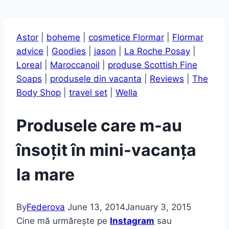
Astor
|
boheme
|
cosmetice Flormar
|
Flormar
advice
|
Goodies
|
jason
|
La Roche Posay
|
Loreal
|
Maroccanoil
|
produse Scottish Fine
Soaps
|
produsele din vacanta
|
Reviews
|
The
Body Shop
|
travel set
|
Wella
Produsele care m-au
însoțit în mini-vacanța
la mare
By
Federova
June 13, 2014
January 3, 2015
Cine mă urmărește pe
Instagram
sau