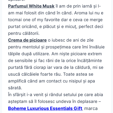
Parfumul White Musk
îl am de prin iarnă și l-
am mai folosit din când în când. Aroma lui nu e
tocmai one of my favorite dar e ceva ce merge
purtat oricând, e plăcut și e micuț, perfect deci
pentru călătorii.
Crema de picioare
o iubesc de ani de zile
pentru mentolul și prospețimea care îmi învăluie
tălpile după utilizare. Am niște picioare extrem
de sensibile și fac răni de la orice încălțăminte
purtată fără ciorap iar vara de la căldură, mi se
usucă călcâiele foarte rău. Toate astea se
amplifică când am contact cu nisipul și apa
sărată.
În sfârșit i-a venit și rândul setului pe care abia
așteptam să îl folosesc undeva în deplasare –
Boheme Luxurious Essentials Gift
marca
,