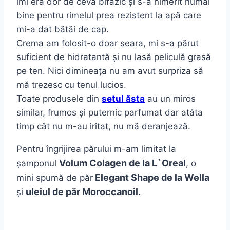
îmi era dor de ceva bifazic și s-a nimerit numai
bine pentru rimelul prea rezistent la apă care
mi-a dat bătăi de cap.
Crema am folosit-o doar seara, mi s-a părut
suficient de hidratantă și nu lasă peliculă grasă
pe ten. Nici dimineața nu am avut surpriza să
mă trezesc cu tenul lucios.
Toate produsele din
setul ăsta
au un miros
similar, frumos și puternic parfumat dar atâta
timp cât nu m-au iritat, nu mă deranjează.
Pentru îngrijirea părului m-am limitat la
Volum Colagen de la L`Oreal
șamponul
, o
Elegant Shape de la Wella
mini spumă de păr
uleiul de păr Moroccanoil.
și