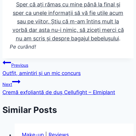
Sper că ați rămas cu mine până la final și
sper ca unele informații să vă fie utile acum
sau pe viitor.
Știu că m-am întins mult la
vorbă dar asta nu-i nimic, să ziceți merci că
nu am scris și despre bagajul bebelușului
.
Pe curând!
Post
Previous
Outfit, amintiri și un mic concurs
navigation
Next
Cremă exfoliantă de duș Cellufight – Elmiplant
Similar Posts
Make-up
|
Reviews