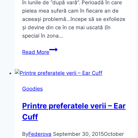
în lunile de “după vară”. Perioadă în care
pielea mea suferă cam în fiecare an de
aceeași problemă…începe să se exfolieze
și devine din ce în ce mai uscată (în
special în zona…
Loțiune
Read More
de
corp
cu
celule
Goodies
stem
de
Printre preferatele verii – Ear
măr
Cuff
Apple
Stem
Cell
By
Federova
September 30, 2015
October