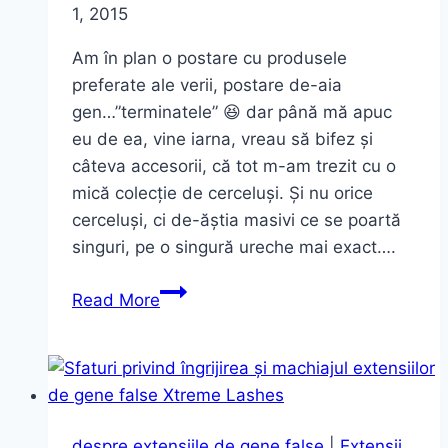
Body
1, 2015
Lotion
Am în plan o postare cu produsele
–
preferate ale verii, postare de-aia
DEESSE
gen…”terminatele” 😆 dar până mă apuc
eu de ea, vine iarna, vreau să bifez și
câteva accesorii, că tot m-am trezit cu o
mică colecție de cerceluși. Și nu orice
cerceluși, ci de-ăștia masivi ce se poartă
singuri, pe o singură ureche mai exact….
Printre
Read More
preferatele
verii
–
Ear
Cuff
despre extensiile de gene false
|
Extensii