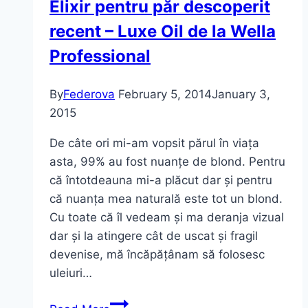
Elixir pentru păr descoperit
recent – Luxe Oil de la Wella
Professional
By
Federova
February 5, 2014
January 3,
2015
De câte ori mi-am vopsit părul în viața
asta, 99% au fost nuanțe de blond. Pentru
că întotdeauna mi-a plăcut dar și pentru
că nuanța mea naturală este tot un blond.
Cu toate că îl vedeam și ma deranja vizual
dar și la atingere cât de uscat și fragil
devenise, mă încăpățânam să folosesc
uleiuri…
Elixir