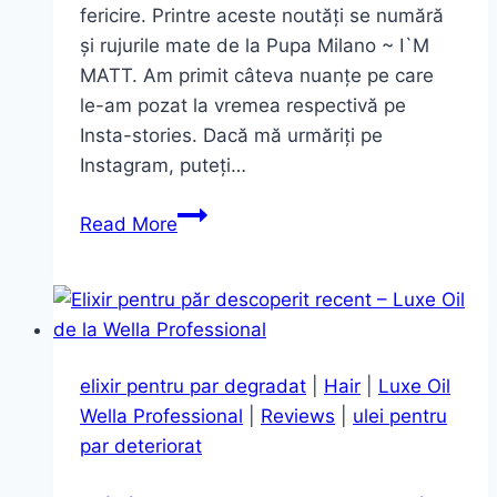
fericire. Printre aceste noutăți se numără
și rujurile mate de la Pupa Milano ~ I`M
MATT. Am primit câteva nuanțe pe care
le-am pozat la vremea respectivă pe
Insta-stories. Dacă mă urmăriți pe
Instagram, puteți…
Pentru
Read More
buze
mate
–
I`M
MATT
elixir pentru par degradat
|
Hair
|
Luxe Oil
~
Wella Professional
|
Reviews
|
ulei pentru
Pupa
par deteriorat
Milano
(CONCURS)