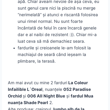
apă. Chiar aveam nevoie de așa ceva, eu
sunt genul care nici la piscină nu merge
“nerimelată” și atunci e riscantă folosirea
unui rimel normal. Nu sunt foarte
încântată de felul în care încarcă genele
dar e al naibi de rezistent :)). Chiar mi-a
luat ceva să mă demachiez seara.
fardurile și creioanele le-am folosit la
machiajul de seară când ieșeam la
plimbare, la terasă.
Am mai avut cu mine 2 farduri
La Coleur
Infailible L`Oreal
, nuanțele
052 Paradise
Orchid
și
006 All Night Blue
și
fardul Mua
nuan
ța Shade Pearl
2.
Alte produse: creionul
Jumbo alb de la