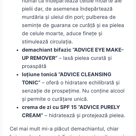
numai că îndepărtează celule moarte ale
pielii dar, de asemenea îndepărtează
murdăria și uleiul din pori; pulberea de
semințe de guarana ce curăță și ea pielea
de celule moarte, aduce finețe și
stimulează circulația.
demachiant bifazic “ADVICE EYE MAKE-
UP REMOVER”
– lasă pielea curată și
proaspătă
loțiune tonică “ADVICE CLEANSING
TONIC”
– oferă o hidratare echilibrată și
senzație de prospețime. Nu conține alcool
și permite o curățare unică.
crema de zi cu SPF 15 “ADVICE PURELY
CREAM”
– hidratează și protejează pielea.
Cel mai mult mi-a plăcut demachiantul, chiar