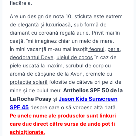
fiecăreia.
Are un design de nota 10, sticluța este extrem
de elegantă și luxurioasă, sub formă de
diamant cu coroană regală aurie. Privit mai în
ceață, îmi imaginez chiar un melc de mare.
În mini vacanță m-au mai însoțit
feonul
,
peria
,
deodorantul Dove
,
uleiul de cocos
în caz de
piele uscată la maxim,
scrubul de corp
cu
aromă de căpșune de la Avon,
cremele cu
protecție solară
folosite de câteva ori pe zi de
Anthelios SPF 50 de la
mine și de puiul meu:
La Roche Posay
Jason Kids Sunscreen
și
SPF 45
despre care o să vorbesc altă dată.
Pe unele nume ale produselor sunt linkuri
care duc direct către sursa de unde pot fi
achiziționate.