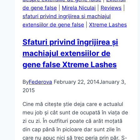
de gene false
|
Mirela Niculai
|
Reviews
|
sfaturi privind ingrijirea si machiajul
extensiilor de gene false
|
Xtreme Lashes
Sfaturi privind îngrijirea și
machiajul extensiilor de
gene false Xtreme Lashes
By
Federova
February 22, 2014
January 3,
2015
Cine mă citește știe deja care e actualul
meu job și cât sunt de ocupată în viața de
zi cu zi. În outfituri poate că arăt moțată
din cap până în picioare dar sunt zile în
care nu apuc nici să trec peria prin păr. S-