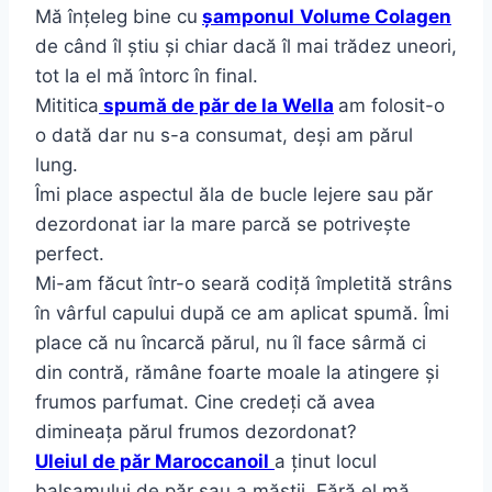
Mă înțeleg bine cu
șamponul
Volume Colagen
de când îl știu și chiar dacă îl mai trădez uneori,
tot la el mă întorc în final.
Mititica
spumă de păr de la Wella
am folosit-o
o dată dar nu s-a consumat, deși am părul
lung.
Îmi place aspectul ăla de bucle lejere sau păr
dezordonat iar la mare parcă se potrivește
perfect.
Mi-am făcut într-o seară codiță împletită strâns
în vârful capului după ce am aplicat spumă. Îmi
place că nu încarcă părul, nu îl face sârmă ci
din contră, rămâne foarte moale la atingere și
frumos parfumat. Cine credeți că avea
dimineața părul frumos dezordonat?
Uleiul de păr Maroccanoil
a ținut locul
balsamului de păr sau a măștii. Fără el mă