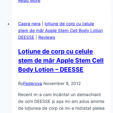
Read More
pentru
păr
descoperit
Capra nera
|
loțiune de corp cu celule
recent
stem de măr Apple Stem Cell Body Lotion
–
DEESSE
|
Reviews
Luxe
Oil
Loțiune de corp cu celule
de
stem de măr Apple Stem Cell
la
Wella
Body Lotion – DEESSE
Professional
By
Federova
November 8, 2012
Recent m-a cam încântat un demachiant
de ochi DEESSE și așa mi-am adus aminte
de loțiunea de corp ce mi-a hidratat pielea