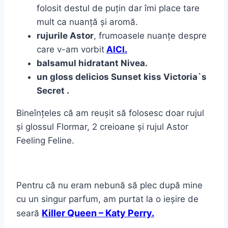
folosit destul de puțin dar îmi place tare
mult ca nuanță și aromă.
rujurile Astor
, frumoasele nuanțe despre
care v-am vorbit
AICI.
balsamul hidratant Nivea.
un gloss delicios Sunset kiss Victoria`s
Secret .
Bineînțeles că am reușit să folosesc doar rujul
și glossul Flormar, 2 creioane și rujul Astor
Feeling Feline.
Pentru că nu eram nebună să plec după mine
cu un singur parfum, am purtat la o ieșire de
K
iller Queen – Katy Perry.
seară