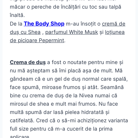
măcar o pereche de încălțări cu toc sau talpă
înaltă.
The Body Shop
De la
m-au însoțit o
cremă de
duș cu Shea
,
parfumul White Musk
și
loțiunea
de picioare Pepermint
.
Crema de duș
a fost o noutate pentru mine și
nu mă așteptam să îmi placă așa de mult. Mă
gândeam că e un gel de duș normal care spală,
face spumă, miroase frumos și atât. Seamănă
bine cu crema de duș de la Nivea numai că
mirosul de shea e mult mai frumos. Nu face
multă spumă dar lasă pielea hidratată și
catifelată. Cred că o să-mi achiziționez varianta
full size pentru că m-a cucerit de la prima
aplicare.