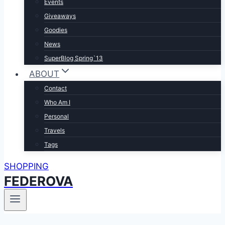
Events
Giveaways
Goodies
News
SuperBlog Spring`13
ABOUT
Contact
Who Am I
Personal
Travels
Tags
SHOPPING
FEDEROVA