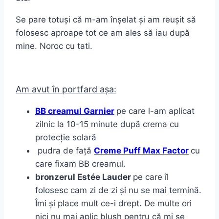
Se pare totuși că m-am înșelat și am reușit să
folosesc aproape tot ce am ales să iau după
mine. Noroc cu tati.
Am avut în portfard așa:
BB creamul Garnier
pe care l-am aplicat
zilnic la 10-15 minute după crema cu
protecție solară
pudra de față
Creme Puff Max Factor
cu
care fixam BB creamul.
bronzerul Estée Lauder
pe care îl
folosesc cam zi de zi și nu se mai termină.
Îmi și place mult ce-i drept. De multe ori
nici nu mai aplic blush pentru că mi se