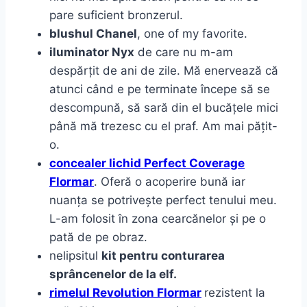
pare suficient bronzerul.
blushul Chanel
, one of my favorite.
iluminator Nyx
de care nu m-am
despărțit de ani de zile. Mă enervează că
atunci când e pe terminate începe să se
descompună, să sară din el bucățele mici
până mă trezesc cu el praf. Am mai pățit-
o.
concealer lichid Perfect Coverage
Flormar
. Oferă o acoperire bună iar
nuanța se potrivește perfect tenului meu.
L-am folosit în zona cearcănelor și pe o
pată de pe obraz.
nelipsitul
kit pentru conturarea
sprâncenelor de la elf.
rimelul Revolution Flormar
rezistent la