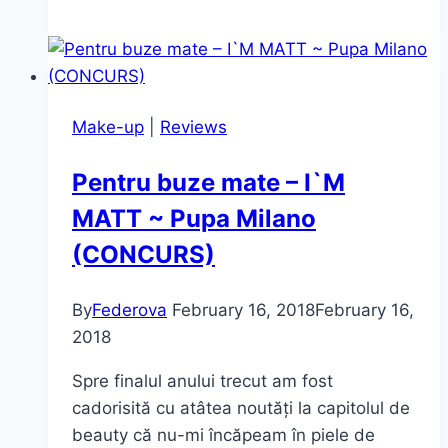
fardul
MAC,
nuanta
FRESHWATER
Make-up
|
Reviews
Pentru buze mate – I`M
MATT ~ Pupa Milano
(CONCURS)
By
Federova
February 16, 2018
February 16,
2018
Spre finalul anului trecut am fost
cadorisită cu atâtea noutăți la capitolul de
beauty că nu-mi încăpeam în piele de