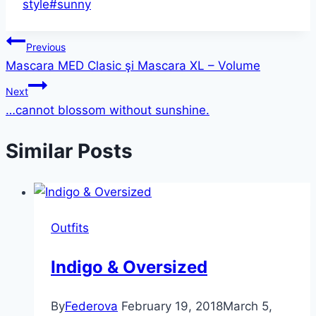
style
#
sunny
Post
Previous
Mascara MED Clasic şi Mascara XL – Volume
navigation
Next
…cannot blossom without sunshine.
Similar Posts
Outfits
Indigo & Oversized
By
Federova
February 19, 2018
March 5,