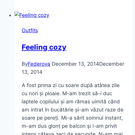
Donuts
și
costumul
Outfits
de
baie
Feeling cozy
Vintage
By
Federova
December 13, 2014
December
13, 2014
A fost prima zi cu soare după atâtea zile
cu nori și ploaie. M-am trezit să-i duc
laptele copilului și am rămas uimită când
am intrat în bucătărie și-am văzut raze de
soare pe pereți. Mi-a sărit somnul instant,
m-am dus glonț pe balcon și l-am privit
intens câteva zeci de secunde. N-am mai