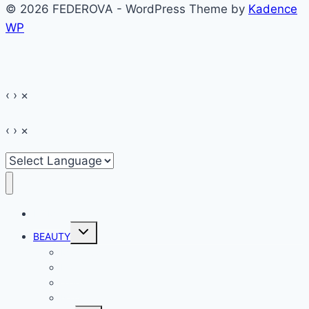
© 2026 FEDEROVA - WordPress Theme by
Kadence
WP
‹
›
×
‹
›
×
HOME
Toggle
BEAUTY
child
menu
Make-up
Hair
Skin
Nails