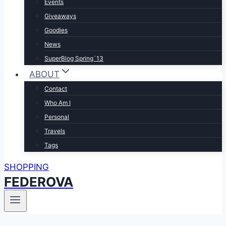
Events
Giveaways
Goodies
News
SuperBlog Spring`13
ABOUT
Contact
Who Am I
Personal
Travels
Tags
SHOPPING
FEDEROVA