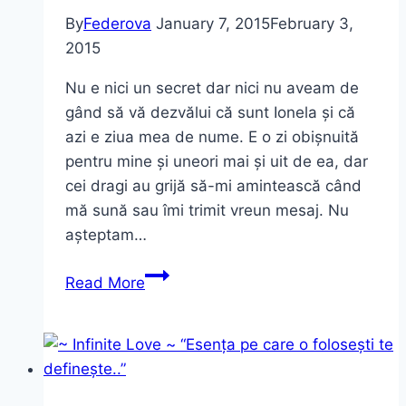
și
By
Federova
January 7, 2015
February 3,
alte
2015
cele…
Nu e nici un secret dar nici nu aveam de
gând să vă dezvălui că sunt Ionela și că
azi e ziua mea de nume. E o zi obișnuită
pentru mine și uneori mai și uit de ea, dar
cei dragi au grijă să-mi amintească când
mă sună sau îmi trimit vreun mesaj. Nu
așteptam…
Happy
Read More
name
day!