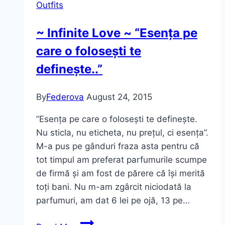
Outfits
~ Infinite Love ~ “Esența pe
care o folosești te
definește..”
By
Federova
August 24, 2015
”Esența pe care o folosești te definește.
Nu sticla, nu eticheta, nu prețul, ci esența”.
M-a pus pe gânduri fraza asta pentru că
tot timpul am preferat parfumurile scumpe
de firmă și am fost de părere că își merită
toți bani. Nu m-am zgârcit niciodată la
parfumuri, am dat 6 lei pe ojă, 13 pe…
~