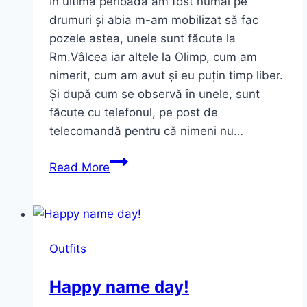
În ultima perioadă am fost numai pe
drumuri și abia m-am mobilizat să fac
pozele astea, unele sunt făcute la
Rm.Vâlcea iar altele la Olimp, cum am
nimerit, cum am avut și eu puțin timp liber.
Și după cum se observă în unele, sunt
făcute cu telefonul, pe post de
telecomandă pentru că nimeni nu…
Tricou
Read More
cu
pernuțe,
rochie
cu
Outfits
o
singură
Happy name day!
mânecă