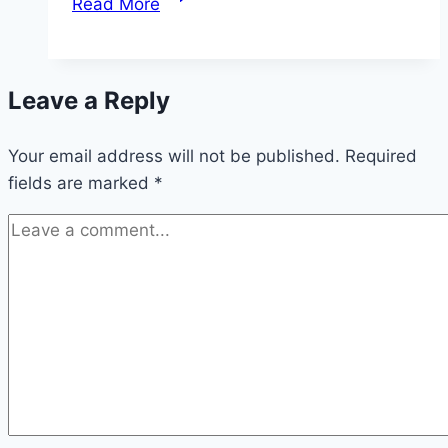
Read More
Infinite
Love
~
Leave a Reply
“Esența
pe
Your email address will not be published.
care
Required
fields are marked
*
o
folosești
te
definește..”