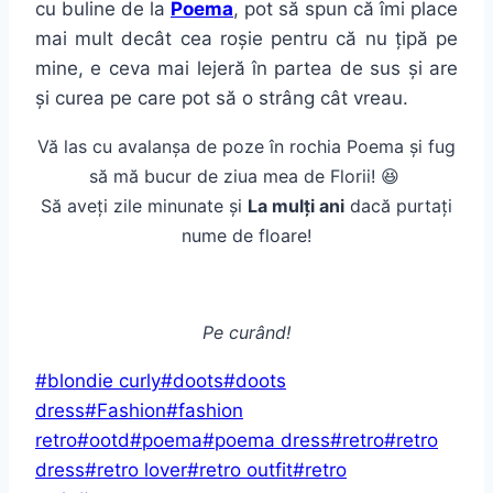
cu buline de la
Poema
, pot să spun că îmi place
mai mult decât cea roșie pentru că nu țipă pe
mine, e ceva mai lejeră în partea de sus și are
și curea pe care pot să o strâng cât vreau.
Vă las cu avalanșa de poze în rochia Poema și fug
să mă bucur de ziua mea de Florii! 😆
Să aveți zile minunate și
La mulți ani
dacă purtați
nume de floare!
Pe curând!
Post
#
blondie curly
#
doots
#
doots
Tags:
dress
#
Fashion
#
fashion
retro
#
ootd
#
poema
#
poema dress
#
retro
#
retro
dress
#
retro lover
#
retro outfit
#
retro