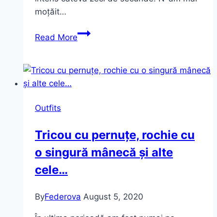
moțăit…
Feeling
Read More
cozy
Outfits
Tricou cu pernuțe, rochie cu
o singură mânecă și alte
cele…
By
Federova
August 5, 2020