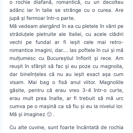
o rochie diafană, romantică, cu un decolteu
adânc iar în talie se strânge cu o curea. Are
jupă și fermoar într-o parte.
Mă vedeam alergând în ea cu pletele în vânt pe
străduțele pietruite ale Italiei, cu acele clădiri
vechi pe fundal ar fi ieșit cele mai retro-
romantice imagini, dar…. las poftele în cui și mă
mulțumesc cu Bucureștiul înflorit și rece. Am
reușit în sfârșit să fac și eu poze cu magnolia,
dar bineînțeles că nu au ieșit exact așa cum
visam. Mai bag o fisă anul viitor. Magnoliile
găsite, pentru că erau vreo 3-4 într-o curte,
erau mult prea înalte, ar fi trebuit să mă urc
cumva pe o mașină ca să fiu și eu la nivelul lor.
Mă și imaginez 🙂 .
Cu alte cuvine, sunt foarte încântată de rochia