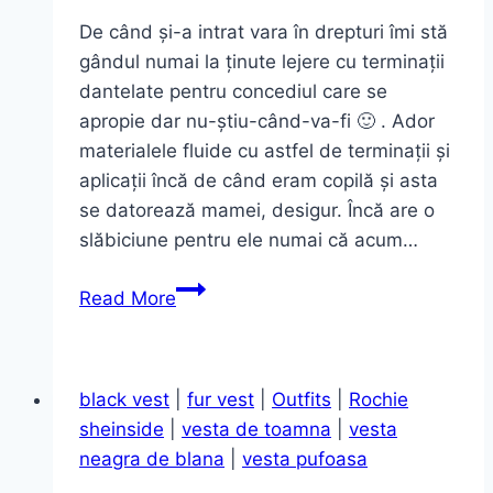
De când și-a intrat vara în drepturi îmi stă
gândul numai la ținute lejere cu terminații
dantelate pentru concediul care se
apropie dar nu-știu-când-va-fi 🙂 . Ador
materialele fluide cu astfel de terminații și
aplicații încă de când eram copilă și asta
se datorează mamei, desigur. Încă are o
slăbiciune pentru ele numai că acum…
Ținute
Read More
lejere
de
vară,
black vest
|
fur vest
|
Outfits
|
Rochie
aplicații
sheinside
|
vesta de toamna
|
vesta
dantelate
neagra de blana
|
vesta pufoasa