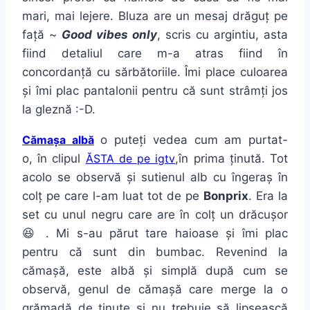
mari, mai lejere. Bluza are un mesaj drăguț pe
față ~
Good vibes only
, scris cu argintiu, asta
fiind detaliul care m-a atras fiind în
concordanță cu sărbătoriile. Îmi place culoarea
și îmi plac pantalonii pentru că sunt strâmți jos
la gleznă :-D.
Cămașa albă
o puteți vedea cum am purtat-
o, în clipul
ĂSTA de pe igtv
,în prima ținută. Tot
acolo se observă și sutienul alb cu îngeraș în
colț pe care l-am luat tot de pe
Bonprix
. Era la
set cu unul negru care are în colț un drăcușor
😆 . Mi s-au părut tare haioase și îmi plac
pentru că sunt din bumbac. Revenind la
cămașă, este albă și simplă după cum se
observă, genul de cămașă care merge la o
grămadă de ținute și nu trebuie să lipsească