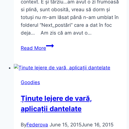
context. E și târziu…am avut o zi frumoasă
si plină, sunt obosită, vreau să dorm și
totuși nu m-am lăsat până n-am umblat în
folderul “Next_postări” care a dat în foc
deja… Am zis că am avut o…
Outfit:
Read More
Flare
jeans
din
nou..
Goodies
Ținute lejere de vară,
aplicații dantelate
By
Federova
June 15, 2015
June 16, 2015