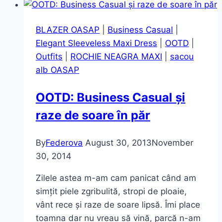
și
costumul
BLAZER OASAP
|
Business Casual
|
de
Elegant Sleeveless Maxi Dress
|
OOTD
|
baie
Outfits
|
ROCHIE NEAGRA MAXI
|
sacou
Vintage
alb OASAP
OOTD: Business Casual și
raze de soare în păr
By
Federova
August 30, 2013
November
30, 2014
Zilele astea m-am cam panicat când am
simțit piele zgribulită, stropi de ploaie,
vânt rece și raze de soare lipsă. Îmi place
toamna dar nu vreau să vină, parcă n-am