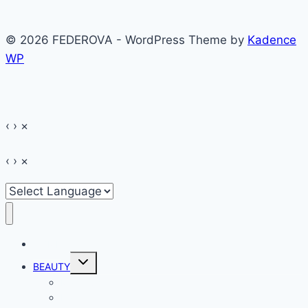
© 2026 FEDEROVA - WordPress Theme by
Kadence
WP
‹
›
×
‹
›
×
HOME
Toggle
BEAUTY
child
menu
Make-up
Hair