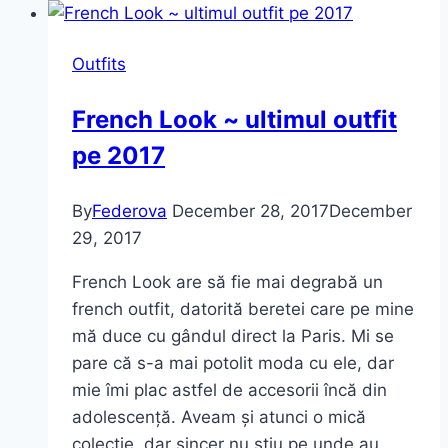
(Elize)
Vest.
Outfits
French Look ~ ultimul outfit
pe 2017
By
Federova
December 28, 2017
December
29, 2017
French Look are să fie mai degrabă un
french outfit, datorită beretei care pe mine
mă duce cu gândul direct la Paris. Mi se
pare că s-a mai potolit moda cu ele, dar
mie îmi plac astfel de accesorii încă din
adolescență. Aveam și atunci o mică
colecție, dar sincer nu știu pe unde au…