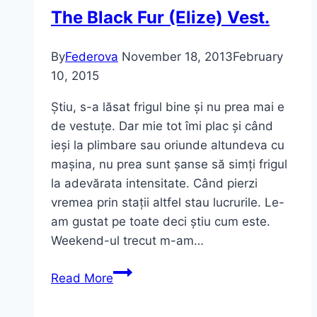
The Black Fur (Elize) Vest.
By
Federova
November 18, 2013
February
10, 2015
Știu, s-a lăsat frigul bine și nu prea mai e
de vestuțe. Dar mie tot îmi plac și când
ieși la plimbare sau oriunde altundeva cu
mașina, nu prea sunt șanse să simți frigul
la adevărata intensitate. Când pierzi
vremea prin stații altfel stau lucrurile. Le-
am gustat pe toate deci știu cum este.
Weekend-ul trecut m-am…
The
Read More
Black
Fur