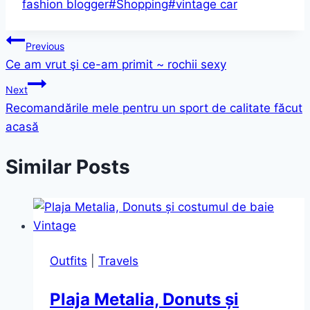
fashion blogger
#
Shopping
#
vintage car
Post
Previous
Ce am vrut şi ce-am primit ~ rochii sexy
navigation
Next
Recomandările mele pentru un sport de calitate făcut
acasă
Similar Posts
Outfits
|
Travels
Plaja Metalia, Donuts și