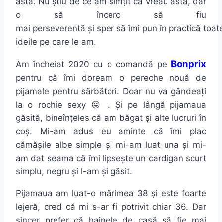
asta. Nu știu de ce am simțit că vreau asta, dar
o să încerc să fiu
mai perseverentă și sper să îmi pun în practică toat
ideile pe care le am.
Bonprix
Am încheiat 2020 cu o comandă pe
pentru că îmi doream o pereche nouă de
pijamale pentru sărbători. Doar nu va gândeați
la o rochie sexy 😛 . Și pe lângă pijamaua
găsită, bineînțeles că am băgat și alte lucruri în
coș. Mi-am adus eu aminte că îmi plac
cămășile albe simple și mi-am luat una și mi-
am dat seama că îmi lipsește un cardigan scurt
simplu, negru și l-am și găsit.
Pijamaua am luat-o mărimea 38 și este foarte
lejeră, cred că mi s-ar fi potrivit chiar 36. Dar
sincer prefer că hainele de casă să fie mai