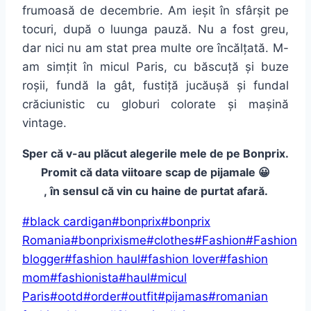
frumoasă de decembrie. Am ieșit în sfârșit pe
tocuri, după o luunga pauză. Nu a fost greu,
dar nici nu am stat prea multe ore încălțată. M-
am simțit în micul Paris, cu băscuță și buze
roșii, fundă la gât, fustiță jucăușă și fundal
crăciunistic cu globuri colorate și mașină
vintage.
Sper
că
v-au
plăcut
alegerile mele de pe Bonprix.
Promit
că
data
viitoare scap de pijamale 😀
,
în
sensul
că
vin
cu haine de purtat
afară
.
Post
#
black cardigan
#
bonprix
#
bonprix
Tags:
Romania
#
bonprixisme
#
clothes
#
Fashion
#
Fashion
blogger
#
fashion haul
#
fashion lover
#
fashion
mom
#
fashionista
#
haul
#
micul
Paris
#
ootd
#
order
#
outfit
#
pijamas
#
romanian