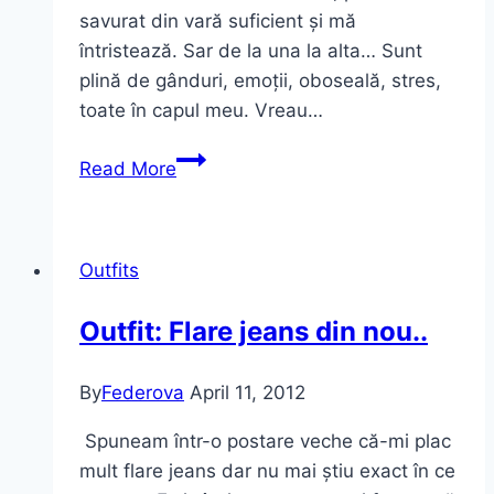
savurat din vară suficient și mă
întristează. Sar de la una la alta… Sunt
plină de gânduri, emoții, oboseală, stres,
toate în capul meu. Vreau…
OOTD:
Read More
Business
Casual
și
Outfits
raze
de
Outfit: Flare jeans din nou..
soare
în
By
Federova
April 11, 2012
păr
Spuneam într-o postare veche că-mi plac
mult flare jeans dar nu mai știu exact în ce