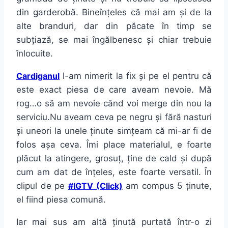
din garderobă. Bineînțeles că mai am și de la
alte branduri, dar din păcate în timp se
subțiază, se mai îngălbenesc și chiar trebuie
înlocuite.
Cardiganul
l-am nimerit la fix și pe el pentru că
este exact piesa de care aveam nevoie. Mă
rog…o să am nevoie când voi merge din nou la
serviciu.Nu aveam ceva pe negru și fără nasturi
și uneori la unele ținute simțeam că mi-ar fi de
folos așa ceva. Îmi place materialul, e foarte
plăcut la atingere, grosuț, ține de cald și după
cum am dat de înțeles, este foarte versatil. În
clipul de pe
#IGTV (Click)
am compus 5 ținute,
el fiind piesa comună.
Iar mai sus am altă ținută purtată într-o zi