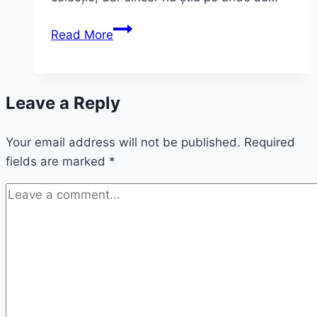
French
Read More
Look
~
ultimul
Leave a Reply
outfit
pe
Your email address will not be published.
2017
Required
fields are marked
*