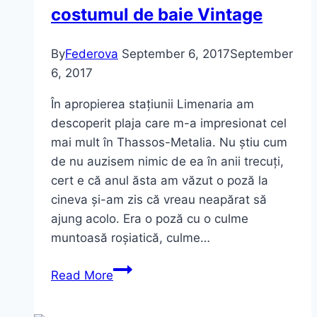
costumul de baie Vintage
By
Federova
September 6, 2017
September
6, 2017
În apropierea stațiunii Limenaria am
descoperit plaja care m-a impresionat cel
mai mult în Thassos-Metalia. Nu știu cum
de nu auzisem nimic de ea în anii trecuți,
cert e că anul ăsta am văzut o poză la
cineva și-am zis că vreau neapărat să
ajung acolo. Era o poză cu o culme
muntoasă roșiatică, culme…
Plaja
Read More
Metalia,
Donuts