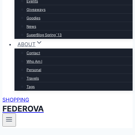
Events
Giveaways
Goodies
News
SuperBlog Spring`13
ABOUT
Contact
Who Am I
Personal
Travels
Tags
SHOPPING
FEDEROVA