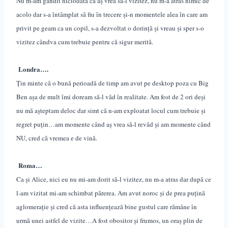
Nu m-am gândit niciodată că aș vrea să-l vizitez, nu m-a atras nimic de
acolo dar s-a întâmplat să fiu în trecere și-n momentele alea în care am
privit pe geam ca un copil, s-a dezvoltat o dorință și vreau și sper s-o
vizitez cândva cum trebuie pentru că sigur merită.
Londra….
Țin minte că o bună perioadă de timp am avut pe desktop poza cu Big
Ben așa de mult îmi doream să-l văd în realitate. Am fost de 2 ori deși
nu mă așteptam deloc dar simt că n-am exploatat locul cum trebuie și
regret puțin…am momente când aș vrea să-l revăd și am momente când
NU, cred că vremea e de vină.
Roma…
Ca și Alice, nici eu nu mi-am dorit să-l vizitez, nu m-a atras dar după ce
l-am vizitat mi-am schimbat părerea. Am avut noroc și de prea puțină
aglomerație și cred că asta influențează bine gustul care rămâne în
urmă unei astfel de vizite…A fost obositor și frumos, un oraș plin de