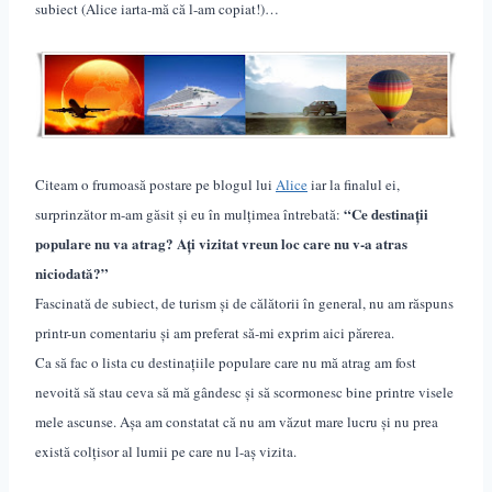
subiect (Alice iarta-m
ă
c
ă
l-am copiat!)…
Citeam o frumoasă postare pe blogul lui
Alice
iar la finalul ei,
“Ce destinații
surprinzător m-am găsit și eu în mulțimea întrebată:
populare nu va atrag? Ați vizitat vreun loc care nu v-a atras
niciodată?”
Fascinată de subiect, de turism și de călătorii în general, nu am răspuns
printr-un comentariu și am preferat să-mi exprim aici părerea.
Ca să fac o lista cu destinațiile populare care nu mă atrag am fost
nevoită să stau ceva să mă gândesc și să scormonesc bine printre visele
mele ascunse. Așa am constatat că nu am văzut mare lucru și nu prea
există colțisor al lumii pe care nu l-aș vizita.