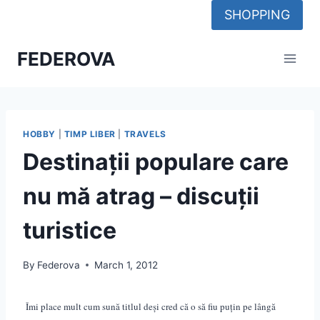
Skip
SHOPPING
to
content
FEDEROVA
HOBBY
|
TIMP LIBER
|
TRAVELS
Destinații populare care
nu mă atrag – discuții
turistice
By
Federova
March 1, 2012
Îmi place mult cum sună titlul deși cred că o să fiu puțin pe lângă