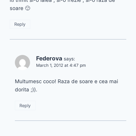
iti trimit si-o lalea , si-o frezie , si-o raza de
soare 🙂
Reply
Federova
says:
March 1, 2012 at 4:47 pm
Multumesc coco! Raza de soare e cea mai
dorita ;)).
Reply