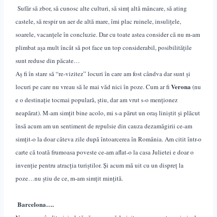
Sufăr să zbor, să cunosc alte culturi, să simț altă mâncare, să ating
castele, să respir un aer de altă mare, îmi plac ruinele, insulițele,
soarele, vacanțele în concluzie. Dar cu toate astea consider că nu m-am
plimbat așa mult încât să pot face un top considerabil, posibilitățile
sunt reduse din păcate…
Aș fi în stare să “re-vizitez” locuri în care am fost cândva dar sunt și
Verona
locuri pe care nu vreau să le mai văd nici în poze. Cum ar fi
(nu
e o destinație tocmai populară, știu, dar am vrut s-o menționez
neapărat). M-am simțit bine acolo, mi s-a părut un oraș liniștit și plăcut
însă acum am un sentiment de repulsie din cauza dezamăgirii ce-am
simțit-o la doar câteva zile după întoarcerea în România. Am citit într-o
carte că toată frumoasa poveste ce-am aflat-o la casa Julietei e doar o
invenție pentru atracția turiștilor. Și acum mă uit cu un dispreț la
poze…nu știu de ce, m-am simțit mințită.
Barcelona….