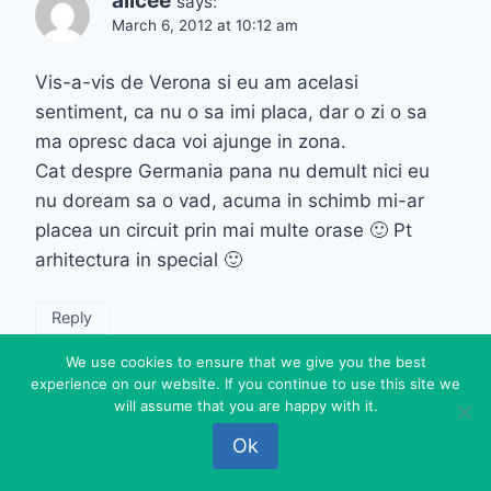
alicee
says:
March 6, 2012 at 10:12 am
Vis-a-vis de Verona si eu am acelasi
sentiment, ca nu o sa imi placa, dar o zi o sa
ma opresc daca voi ajunge in zona.
Cat despre Germania pana nu demult nici eu
nu doream sa o vad, acuma in schimb mi-ar
placea un circuit prin mai multe orase 🙂 Pt
arhitectura in special 🙂
Reply
We use cookies to ensure that we give you the best
experience on our website. If you continue to use this site we
will assume that you are happy with it.
Federova
says:
Ok
March 6, 2012 at 10:19 am