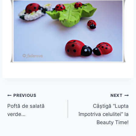
Post
PREVIOUS
NEXT
Poftă de salată
Câștigă “Lupta
navigation
verde…
împotriva celulitei” la
Beauty Time!