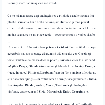
istorie și mare dar nu aș vrea să-l revăd.
Ce nu mă mai atrage deși am înțeles că e plină de castele (iar mie îmi
plac) e Germania. Nu e limba de vină, am studiat-o și mi-a plăcut
chiar… și nici oamenii, am avut colegi de acolo foarte simpatici….nu-
mi dau seama ce nu-mi place acolo…poate ar trebui s-o văd ca să aflu
:)).
mi-ar plăcea să văd tot
Păi cam atât…că în rest
. Europa fiind mai ușor
Grecia
accesibilă mai am speranțe că ajung să văd una alta gen
(și
Paris
toate insulele ei faimoase dacă se poate),
(că visez la el de când
Praga
Olanda
Croația
mă știu),
,
(Amsterdam și lalelele lui colorate),
Lisabona
Veneția
(vreau în parcul Plitvice),
,
(deja am luat bilet dar nu
India
știu dacă mai ajung)….iar restul rămân dorințe, vise parfumate –
,
Los Angeles
Rio de Janeiro
Mexic
Thailanda
,
,
,
și bineînțeles
Siria
Marrakesh
Egipt
Georgia
țări/orașe arabe cum ar fi
,
,
,
, etc.
Nu prea îmi dau seama la ce se referă exact termenul de “destinație