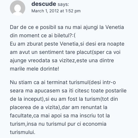
descude
says:
March 1, 2012 at 1:52 pm
Dar de ce e posibil sa nu mai ajungi la Venetia
din moment ce ai biletul?:(
Eu am zburat peste Venetia,si desi era noapte
am avut un sentiment tare placut(sper ca voi
ajunge vreodata sa vizitez,este una dintre
marile mele dorinte!
Nu stiam ca ai terminat turismul(desi intr-o
seara ma apucasem sa iti citesc toate postarile
de la inceput),si eu am fost la turism(tot din
placerea de a vizita),dar am renuntat la
facultate,ca mai apoi sa ma inscriu tot la
turism,insa nu turismul pur ci economia
turismului.