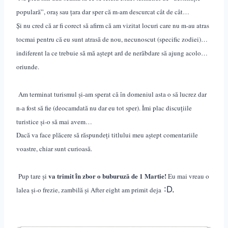
populară”, oraș sau țara dar sper că m-am descurcat cât de cât…
Și nu cred că ar fi corect să afirm că am vizitat locuri care nu m-au atras
tocmai pentru că eu sunt atrasă de nou, necunoscut (specific zodiei)…
indiferent la ce trebuie să mă aștept ard de nerăbdare să ajung acolo…
oriunde.
Am terminat turismul și-am sperat că în domeniul asta o să lucrez dar
n-a fost să fie (deocamdată nu dar eu tot sper). Îmi plac discuțiile
turistice și-o să mai avem…
Dacă va face plăcere să răspundeți titlului meu aștept comentariile
voastre, chiar sunt curioasă.
va trimit
n zbor o buburuză de 1 Martie!
Pup tare și
Eu mai vreau o
î
:D.
lalea și-o frezie,
zambilă
ș
i
After eight am primit deja