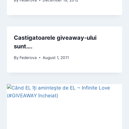
By
Federova
December 19, 2012
Castigatoarele giveaway-ului
sunt….
By
Federova
August 1, 2011