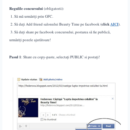
Regulile concursului
(obligatorii):
1. Să mă urmăriți prin GFC.
click
AICI
2. Să dați Add friend salonului Beauty Time pe facebook (
).
3. Să dați share pe facebook concursului, postarea să fie publică,
urmăriți pozele ajutătoare!
Pasul 1
: Share cu copy-paste, selecta
ț
i PUBLIC si posta
ț
i!