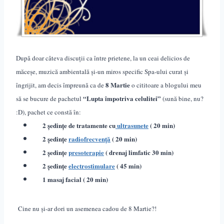
După doar câteva discuții ca între prietene, la un ceai delicios de
măceșe, muzică ambientală și-un miros specific Spa-ului curat și
8 Martie
îngrijit, am decis împreună ca de
o cititoare a blogului meu
“Lupta împotriva celulitei”
să se bucure de pachetul
(sună bine, nu?
:D), pachet ce constă în:
2 ședințe de tratamente cu
ultrasunete
( 20 min)
2 ședințe
radiofrecvență
( 20 min)
2 ședințe
presoterapie
( drenaj limfatic 30 min)
2 ședințe
electrostimulare
( 45 min)
1 masaj facial ( 20 min)
Cine nu și-ar dori un asemenea cadou de 8 Martie?!