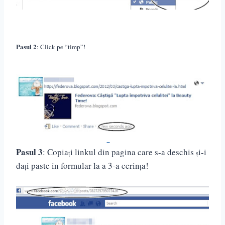
Pasul 2
: Click pe “timp”!
Pasul 3
: Copia
i linkul din pagina care s-a deschis
i-i
ț
ș
da
i paste in formular la a 3-a cerin
a!
ț
ț