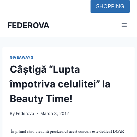
Skip
SHOPPING
to
content
FEDEROVA
GIVEAWAYS
Câștigă “Lupta
împotriva celulitei” la
Beauty Time!
By
Federova
March 3, 2012
este dedicat DOAR
În primul rând vreau să precizez că acest concurs