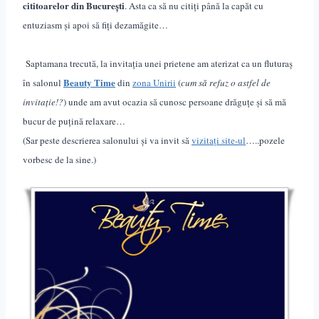
cititoarelor din București
. Asta ca să nu citiți până la capăt cu
entuziasm și apoi să fiți dezamăgite…
Saptamana trecută, la invitația unei prietene am aterizat ca un fluturaș
Beauty Time
în salonul
din
zona Unirii
(
cum să refuz o astfel de
invitație!?
) unde am avut ocazia să cunosc persoane drăguțe și să mă
bucur de puțină relaxare…
(Sar peste descrierea salonului și va invit să
vizitați site-ul
…..pozele
vorbesc de la sine.)