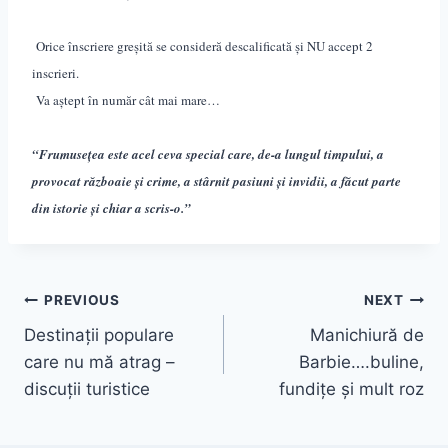
Orice înscriere
greșită se consideră descalificată
ș
i NU accept 2
inscrieri.
Va aștept în număr cât mai mare…
“Frumusețea este acel ceva special care, de-a lungul timpului, a
provocat războaie și crime, a stârnit pasiuni și invidii, a făcut parte
din istorie și chiar a scris-o.”
Post
PREVIOUS
NEXT
Destinații populare
Manichiură de
navigation
care nu mă atrag –
Barbie….buline,
discuții turistice
fundițe și mult roz