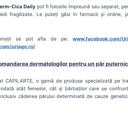
erm-Cica Daily
pot fi folosite împreună sau separat, pe
lii fragilizate. Le puteți găsi în farmacii și online,
ormații se pot afla de pe:
www.facebook.com/Ur
com/uriage.ro/
omandarea dermatologilor pentru un păr puternic
 CAPILARTE, o gamă de produse specializată pe trat
andată atât femeilor, cât și bărbaților care se confrun
i, inclusiv căderea părului determinată de cauze genet