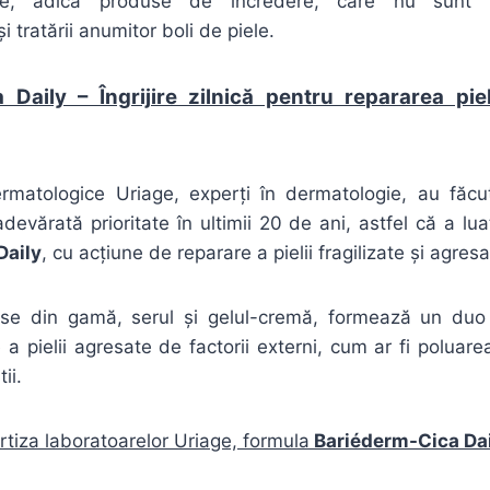
ice,
adică
produse de
încredere
, care nu
sunt
d
și
tratării
anumitor boli de piele.
Daily – Îngrijire zilnică pentru repararea pieli
rmatologice Uriage, experți în dermatologie, au făcut
o adevărată prioritate în ultimii 20 de ani, astfel că a l
Daily
, cu acțiune de reparare a pielii fragilizate și agresa
e din gamă, serul și gelul-cremă, formează un duo e
re a pielii agresate de factorii externi, cum ar fi poluar
ii.
rtiza laboratoarelor Uriage, formula
Bariéderm-Cica Dai