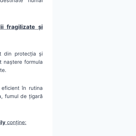
estinate numai
i fragilizate și
 din protecția și
uat naștere formula
te.
ficient în rutina
ea, fumul de țigară
ly
conține: