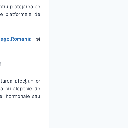
ntru protejarea pe
 pe platformele de
iage.Romania
și
!
area afecțiunilor
tă cu alopecie de
ice, hormonale sau