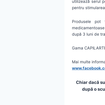
utilizează serul
pentru stimularea 
Produsele pot 
medicamentoase c
după 3 luni de tr
Gama CAPILARTE se
Mai multe informaț
www.facebook.
Chiar
dacă
su
după
o
scu