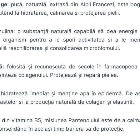
age
: pură, naturală, extrasă din Alpii Francezi, este bog
tând la hidratarea, calmarea și protejarea pielii.
ulina: o substanță naturală capabilă să dea energie b
 organism pentru a le spori activitatea și a le men
ilă reechilibrarea și consolidarea microbiomului.
ă
:
folosită și recunoscută de secole în farmacopeea 
sinteza colagenului. Protejează și repară pielea.
hidratează imediat și menține apa în epidermă. De a
astelor și la producția naturală de colagen și elastină.
 din vitamina B5, misiunea Pantenolului este de a calm
consolidând în același timp bariera sa de protecție.