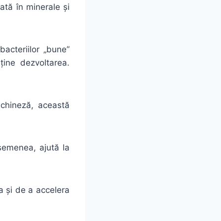
ată în minerale și
acteriilor „bune”
ține dezvoltarea.
chineză, această
semenea, ajută la
a și de a accelera