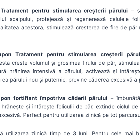
ratament pentru stimularea creșterii părului
– st
elul scalpului, protejează și regenerează celulele fol
alitatea acestora, stimulează creșterea de fire de păr n
on Tratament pentru stimularea creșterii părul
esta crește volumul și grosimea firului de păr, stimulea
ură hrănirea intensivă a părului, activează și întărește
rea părului nou și puternic, previne căderea excesivă a p
n fortifiant împotriva căderii părului
– îmbunătăț
, hrănește și întărește foliculii de păr, extinde ciclul de 
cesivă. Perfect pentru utilizarea zilnică pe tot parcursu
 utilizarea zilnică timp de 3 luni. Pentru cele mai b