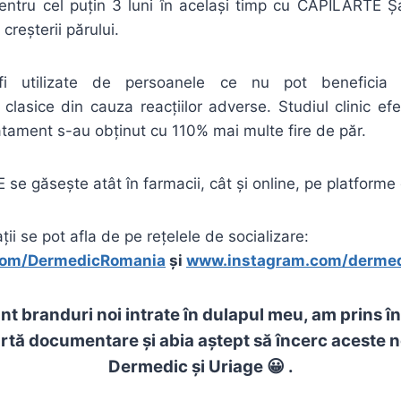
 pentru cel puțin 3 luni în același timp cu CAPILARTE
creșterii părului.
fi utilizate de persoanele ce nu pot beneficia 
lasice din cauza reacțiilor adverse. Studiul clinic efe
atament s-au obținut cu 110% mai multe fire de păr.
 găsește atât în farmacii, cât și online, pe platforme
ii se pot afla de pe rețelele de socializare:
com/DermedicRomania
și
www.instagram.com/dermed
nt
branduri noi intrate
în
dulapul meu, am prins
î
rtă
documentare
și
abia
aștept
să
încerc
aceste n
Dermedic și Uriage 😀 .