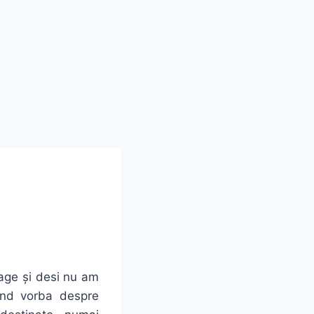
age
și
desi
nu am
iind
vorba
despre