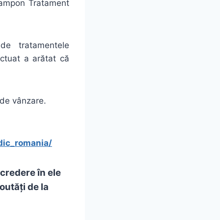
 Șampon Tratament
de tratamentele
ctuat a arătat că
 de vânzare.
ic_romania/
ncredere
în
ele
outăți de
la