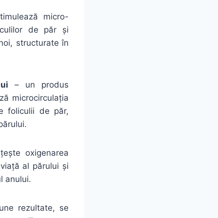
imulează micro-
iculilor de păr și
oi, structurate în
ui
– un produs
ză microcirculația
 foliculii de păr,
ărului.
ește oxigenarea
viață al părului și
l anului.
une rezultate, se