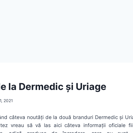
e la Dermedic și Uriage
21, 2021
ând
câteva
noutăți
de
la
două
branduri Dermedic
și
Uri
stez vreau
să
vă
las
aici
câteva
informații
oficiale f