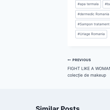
Post
#
apa termala
#
b
Tags:
#
dermedic Romania
#
Sampon tratament
#
Uriage Romania
Post
PREVIOUS
FIGHT LIKE A WOMAN
navigation
colecție de makeup
Similar Posts