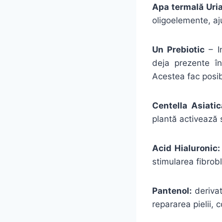
Apa termală Uri
oligoelemente, aju
Un Prebiotic
– In
deja prezente în
Acestea fac posib
Centella Asiatic
plantă activează 
Acid Hialuronic
:
stimularea fibrobl
Pantenol
:
derivat
repararea pielii, 