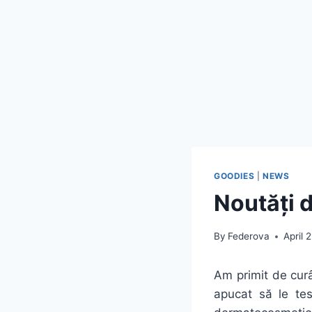
GOODIES
|
NEWS
Noutăți d
By
Federova
April 
Am primit de
cur
apucat
să
le te