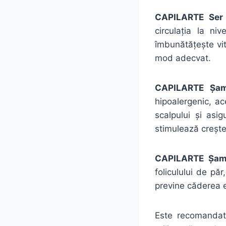
CAPILARTE Ser T
circulația la niv
îmbunătățește vit
mod adecvat.
CAPILARTE Șamp
hipoalergenic, ac
scalpului și asig
stimulează crește
CAPILARTE Șampo
foliculului de păr
previne căderea ex
Este recomandată