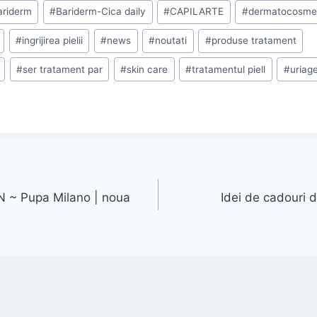
ariderm
#
Bariderm-Cica daily
#
CAPILARTE
#
dermatocosme
#
ingrijirea pielii
#
news
#
noutati
#
produse tratament
#
ser tratament par
#
skin care
#
tratamentul piell
#
uriag
 ~ Pupa Milano | noua
Idei de cadouri d