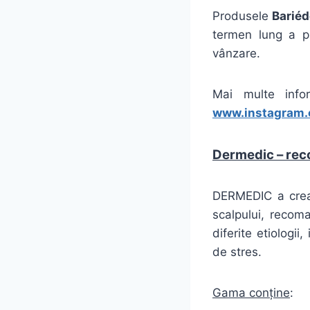
Produsele
Bariéd
termen lung a pie
vânzare.
Mai multe inf
www.instagram.
Dermedic – rec
DERMEDIC a creat
scalpului, recom
diferite etiologi
de stres.
Gama conține
: