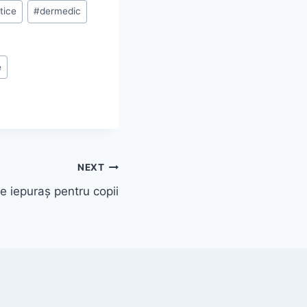
tice
#
dermedic
e
NEXT
e iepuraș pentru copii