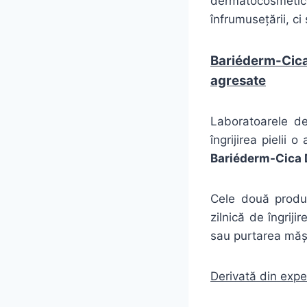
dermatocosmet
înfrumusețării
, ci
Bariéderm-Cica 
agresate
Laboratoarele de
îngrijirea pielii 
Bariéderm-Cica 
Cele două produs
zilnică de îngriji
sau purtarea mășt
Derivată din expe