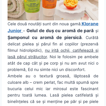
Klorane
Cele două noutăți sunt din noua gamă
Junior
Gelul de duș cu aromă de pară
–
și
Șamponul cu aromă de piersică
. Curătă
delicat pielea și părul fin al copiilor (prezervă
filmul hidrolipidic),
nu irită ochii, catifelează și
lasă părul strălucitor
. Noi le folosim pe ambele
atât de cap cât și pe corp și nu am avut nici o
problemă, Ed nu simte nici un disconfort.
Ambele au o textură groasă, lăptoasă de
culoare alb – crem perlat, fac multă spumă spre
bucuria celui mic iar mirosul este fascinant
pentru toată lumea. Lasă pielea catifelată și
bineînțeles că se și menține pe păr și pe piele