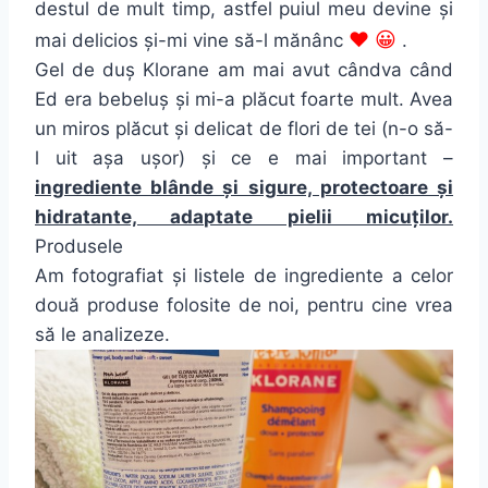
destul de mult timp, astfel puiul meu devine și
♥ 😀
mai delicios și-mi vine să-l mănânc
.
Gel de duș Klorane am mai avut cândva când
Ed era bebeluș și mi-a plăcut foarte mult. Avea
un miros plăcut și delicat de flori de tei (n-o să-
l uit așa ușor) și ce e mai important –
ingrediente blânde și sigure, protectoare și
hidratante, adaptate pielii micuților.
Produsele
Am fotografiat și listele de ingrediente a celor
două produse folosite de noi, pentru cine vrea
să le analizeze.