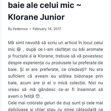
baie ale celui mic ~
Klorane Junior
By
Federova
February 14, 2017
Mă simt nevoită să scriu un articol în locul celui
mic 😆 , după ce l-am răsfățat cu băi aromate
și fructate
á la Klorane
, trebuie să vă povestesc
despre experiența cu produsele lui preferate de
baie. Și el are preferate, ce credeați? Nu era
suficient că aveam eu atâtea bidonașe prin
baie, acum are și el o mică colecție. Nici nu
vreau să mă gândesc ce-ar fi însemnat să
avem o fetiță 😯 .
Cele mai colorate geluri de duș sunt și cele mai
delicioase și chiar stau cu stres câteodată ca