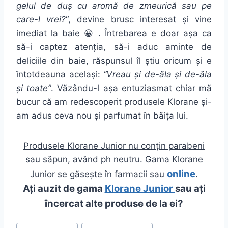
gelul de duș cu aromă de zmeurică sau pe
care-l vrei?
“, devine brusc interesat și vine
imediat la baie 😀 . Întrebarea e doar așa ca
să-i captez atenția, să-i aduc aminte de
deliciile din baie, răspunsul îl știu oricum și e
întotdeauna același:
“Vreau și de-ăla și de-ăla
și toate”
. Văzându-l așa entuziasmat chiar mă
bucur că am redescoperit produsele Klorane și-
am adus ceva nou și parfumat în băița lui.
Produsele Klorane Junior nu conțin parabeni
sau săpun, având ph neutru
. Gama Klorane
online
Junior se găsește în farmacii sau
.
Ați auzit de gama
Klorane Junior
sau ați
încercat alte produse de la ei?
Post