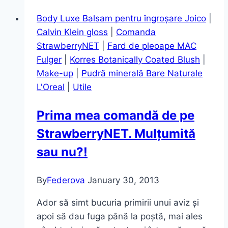
potrivite
Body Luxe Balsam pentru îngroșare Joico
|
pentru
Calvin Klein gloss
|
Comanda
iubit(a)
StrawberryNET
|
Fard de pleoape MAC
Fulger
|
Korres Botanically Coated Blush
|
Make-up
|
Pudră minerală Bare Naturale
L'Oreal
|
Utile
Prima mea comandă de pe
StrawberryNET. Mulțumită
sau nu?!
By
Federova
January 30, 2013
Ador să simt bucuria primirii unui aviz și
apoi să dau fuga până la poștă, mai ales