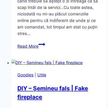
când trebuie să aștept o zi întreagă ca să
scap întâi de la servici…Cu toate astea,
niciodată nu mi-au plăcut comenziile
online pentru că indiferent de unde și ce
am comandat, tot timpul am stat cu puțin
stres…
Prima
Read More
mea
comandă
de
pe
Goodies
|
Utile
StrawberryNET.
Mulțumită
DIY – Șemineu fals | Fake
sau
fireplace
nu?!