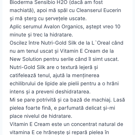
Bioderma Sensibio H2O (dacă am fost
machiată), apoi mă spăl cu Cleanserul Eucerin
și mă șterg cu șervețele uscate.
Aplic serumul Avalon Organics, aștept vreo 10
minute și trec la hidratare.
Oscilez între Nutri-Gold Silk de la L`Oreal când
nu am tenul uscat și Vitamin E Cream de la
New Solution pentru serile când îl simt uscat.
Nutri-Gold Silk are o textură lejeră și
catifelează tenul, ajută la menținerea
echilibrului de lipide ale pielii pentru a o hrăni
intens și a preveni deshidratarea.
Mi se pare potrivită și ca bază de machiaj. Lasă
pielea foarte fină, e parfumată delicat și-mi
place nivelul de hidratare.
Vitamin E Cream este un concentrat natural de
vitamina E ce hrănește și repară pielea în