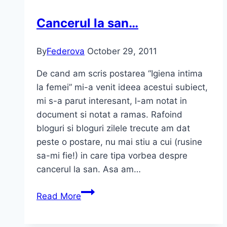
Remover
Cancerul la san…
Classics
By
Federova
October 29, 2011
De cand am scris postarea “Igiena intima
la femei” mi-a venit ideea acestui subiect,
mi s-a parut interesant, l-am notat in
document si notat a ramas. Rafoind
bloguri si bloguri zilele trecute am dat
peste o postare, nu mai stiu a cui (rusine
sa-mi fie!) in care tipa vorbea despre
cancerul la san. Asa am…
Cancerul
Read More
la
san…