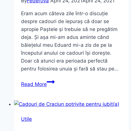
By
Federova
April 24, 2021
April 24, 2021
Eram acum câteva zile într-o discuție
despre cadouri de iepuraș că doar se
apropie Paștele și trebuie să ne pregătim
deja. Și așa mi-am adus aminte când
băiețelul meu Eduard mi-a zis de pe la
începutul anului ce cadouri își dorește.
Doar că atunci era perioada perfectă
pentru folosirea unuia și fară să stau pe…
Idei
Read More
de
cadouri
de
iepuraș
Utile
pentru
copii