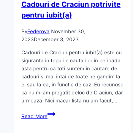
Cadouri de Craciun potrivite
pentru iubit(a)
By
Federova
November 30,
2023
December 3, 2023
Cadouri de Craciun pentru iubit(a) este cu
siguranta in topurile cautarilor in perioada
asta pentru ca toti suntem in cautare de
cadouri si mai intai de toate ne gandim la
el sau la ea, in functie de caz. Eu recunosc
ca nu m-am pregatit deloc de Craciun, dar
urmeaza. Nici macar lista nu am facut,…
Cadouri
Read More
de
Craciun