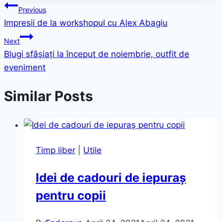
Post
Previous
Impresii de la workshopul cu Alex Abagiu
navigation
Next
Blugi sfâșiați la început de noiembrie, outfit de
eveniment
Similar Posts
Timp liber
|
Utile
Idei de cadouri de iepuraș
pentru copii