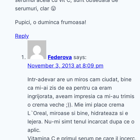
serumul acela cu vit C, sunt obsedata de
serumuri, clar 😛
Pupici, o duminca frumoasa!
Reply
Federova
says:
November 3, 2013 at 8:09 pm
Intr-adevar are un miros cam ciudat, bine
ca mi-ai zis de ea pentru ca eram
ingrijorata, aveam impresia ca mi-au trimis
o crema veche ;)). Mie imi place crema
L`Oreal, miroase si bine, hidrateaza si e
lejera. Nu-mi simt tenul incarcat dupa ce o
aplic.
Vitamina C e primul serum pe care il incerc,