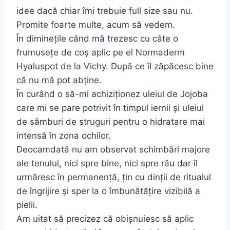
idee dacă chiar îmi trebuie full size sau nu.
Promite foarte multe, acum să vedem.
În diminețile când mă trezesc cu câte o
frumusețe de coș aplic pe el Normaderm
Hyaluspot de la Vichy. După ce îl zăpăcesc bine
că nu mă pot abține.
În curând o să-mi achiziționez uleiul de Jojoba
care mi se pare potrivit în timpul iernii și uleiul
de sâmburi de struguri pentru o hidratare mai
intensă în zona ochilor.
Deocamdată nu am observat schimbări majore
ale tenului, nici spre bine, nici spre rău dar îl
urmăresc în permanență, țin cu dinții de ritualul
de îngrijire și sper la o îmbunătățire vizibilă a
pielii.
Am uitat să precizez că obișnuiesc să aplic