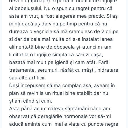
devenit (aproape) expertă în ritualul de îngrijire
al bebelușului. Nu o spun cu regret pentru că
asta am vrut, a fost alegerea mea practic. Și aș
minți dacă aș da vina pe timp pentru că nu
durează o veșnicie să mă cremuiesc de 2 ori pe
zi dar de cele mai multe ori s-a instalat lenea
alimentată bine de oboseala și-atunci m-am
limitat la o îngrijire simplă ca să-i zic așa,
bazată mai mult pe igienă și cam atât. Fără
tratamente, serumuri, răsfăț cu măști, hidratare
sau alte artificii.
Deși începusem să mă complac așa, aveam în
plan să revin la un ritual bine stabilit dar nu
știam când și cum.
Asta până acum câteva săptămâni când am
observat că dereglările hormonale vor să-mi
aducă aminte cum mai e viața cu puncte negre