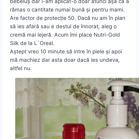
bebeluș dar i-am aplicat-o doar atunci așa că a
rămas o cantitate numai bună și pentru mami.
Are factor de protecție 50. Dacă nu am în plan
să ies afară sau e destul de înnorat, aleg o
cremă mai lejeră. Acum îmi place Nutri-Gold
Silk de la L`Oreal.
Aștept vreo 10 minute să intre în piele și apoi
mă machiez dar asta doar dacă ies undeva,
altfel nu.