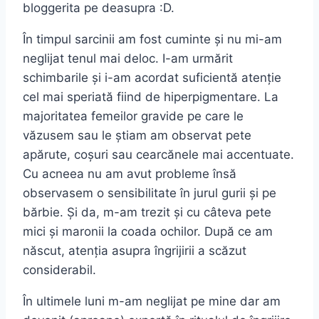
bloggerita pe deasupra :D.
În timpul sarcinii am fost cuminte și nu mi-am
neglijat tenul mai deloc. I-am urmărit
schimbarile și i-am acordat suficientă atenție
cel mai speriată fiind de hiperpigmentare. La
majoritatea femeilor gravide pe care le
văzusem sau le știam am observat pete
apărute, coșuri sau cearcănele mai accentuate.
Cu acneea nu am avut probleme însă
observasem o sensibilitate în jurul gurii și pe
bărbie. Și da, m-am trezit și cu câteva pete
mici și maronii la coada ochilor. După ce am
născut, atenția asupra îngrijirii a scăzut
considerabil.
În ultimele luni m-am neglijat pe mine dar am