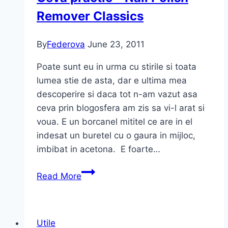
Remover Classics
By
Federova
June 23, 2011
Poate sunt eu in urma cu stirile si toata
lumea stie de asta, dar e ultima mea
descoperire si daca tot n-am vazut asa
ceva prin blogosfera am zis sa vi-l arat si
voua. E un borcanel mititel ce are in el
indesat un buretel cu o gaura in mijloc,
imbibat in acetona. E foarte…
Ceva
Read More
practic
–
Nail
Utile
Polish