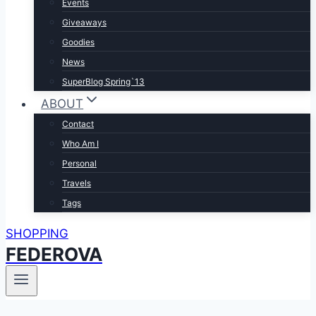
Events
Giveaways
Goodies
News
SuperBlog Spring`13
ABOUT
Contact
Who Am I
Personal
Travels
Tags
SHOPPING
FEDEROVA