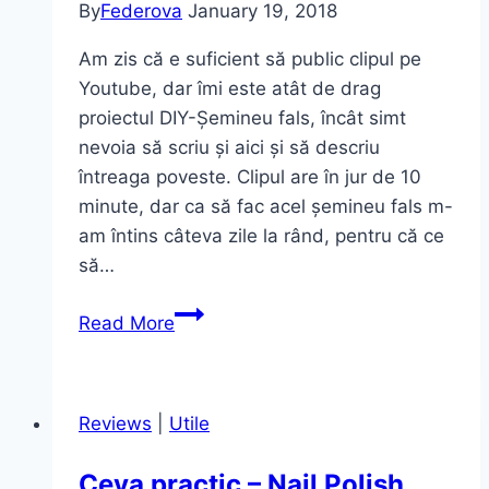
By
Federova
January 19, 2018
Am zis că e suficient să public clipul pe
Youtube, dar îmi este atât de drag
proiectul DIY-Șemineu fals, încât simt
nevoia să scriu și aici și să descriu
întreaga poveste. Clipul are în jur de 10
minute, dar ca să fac acel șemineu fals m-
am întins câteva zile la rând, pentru că ce
să…
DIY
Read More
–
Șemineu
fals
Reviews
|
Utile
|
Fake
Ceva practic – Nail Polish
fireplace