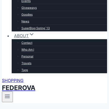
Events
Giveaways
Goodies
News
SuperBlog Spring`13
ABOUT
Contact
Who Am I
Personal
Travels
Tags
SHOPPING
FEDEROVA