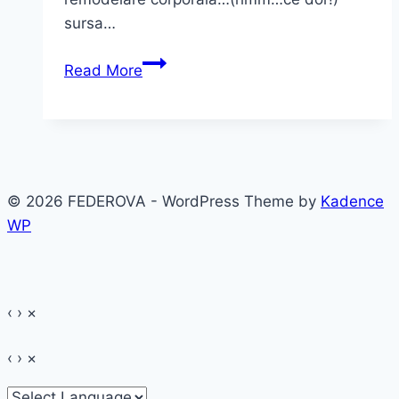
sursa…
Cum
Read More
am
prins
gustul
epilării
definitive
© 2026 FEDEROVA - WordPress Theme by
Kadence
–
WP
SPL
în
cazul
meu
‹
›
×
‹
›
×