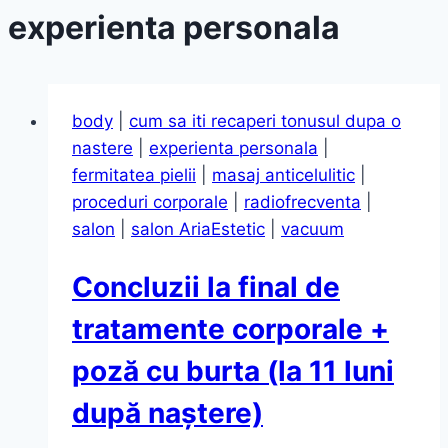
experienta personala
body
|
cum sa iti recaperi tonusul dupa o
nastere
|
experienta personala
|
fermitatea pielii
|
masaj anticelulitic
|
proceduri corporale
|
radiofrecventa
|
salon
|
salon AriaEstetic
|
vacuum
Concluzii la final de
tratamente corporale +
poză cu burta (la 11 luni
după naștere)