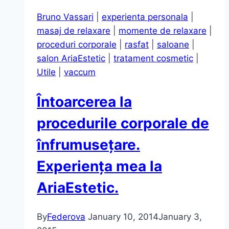
corporale
Bruno Vassari
|
experienta personala
|
+
masaj de relaxare
|
momente de relaxare
|
poză
proceduri corporale
|
rasfat
|
saloane
|
cu
salon AriaEstetic
|
tratament cosmetic
|
burta
Utile
|
vaccum
(la
11
Întoarcerea la
luni
după
procedurile corporale de
naștere)
înfrumusețare.
Experiența mea la
AriaEstetic.
By
Federova
January 10, 2014
January 3,