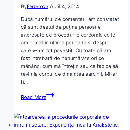
By
Federova
April 4, 2014
După numărul de comentarii am constatat
că sunt destul de puține persoane
interesate de procedurile corporale ce le-
am urmat în ultima perioadă și despre
care v-am tot povestit. Cu toate că am
fost întrebată de nenumărate ori ce
mănânc, cum mă întrețin sau ce fac ca să
revin la corpul de dinaintea sarcinii. Mi-ar
fi…
Concluzii
Read More
la
final
de
tratamente