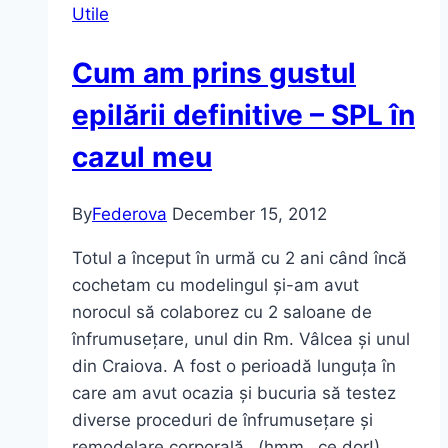
Utile
mea
la
Cum am prins gustul
AriaEstetic.
epilării definitive – SPL în
cazul meu
By
Federova
December 15, 2012
Totul a început în urmă cu 2 ani când încă
cochetam cu modelingul și-am avut
norocul să colaborez cu 2 saloane de
înfrumusețare, unul din Rm. Vâlcea și unul
din Craiova. A fost o perioadă lunguța în
care am avut ocazia și bucuria să testez
diverse proceduri de înfrumusețare și
remodelare corporală…(hmm…ce dor!)