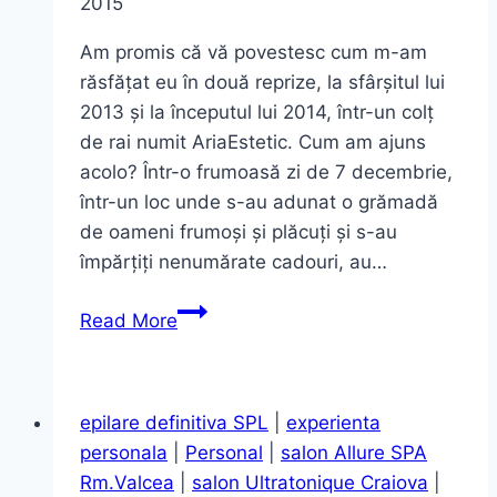
2015
Am promis că vă povestesc cum m-am
răsfățat eu în două reprize, la sfârșitul lui
2013 și la începutul lui 2014, într-un colț
de rai numit AriaEstetic. Cum am ajuns
acolo? Într-o frumoasă zi de 7 decembrie,
într-un loc unde s-au adunat o grămadă
de oameni frumoși și plăcuți și s-au
împărțiți nenumărate cadouri, au…
Întoarcerea
Read More
la
procedurile
corporale
epilare definitiva SPL
|
experienta
de
personala
|
Personal
|
salon Allure SPA
înfrumusețare.
Rm.Valcea
|
salon Ultratonique Craiova
|
Experiența