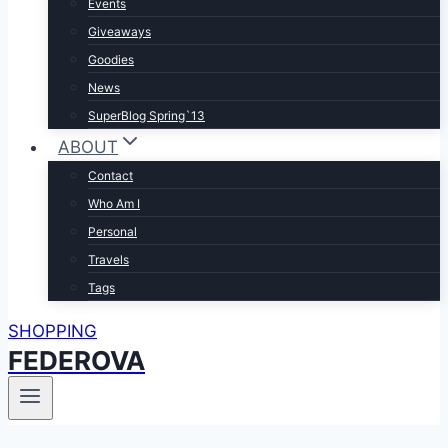
Events
Giveaways
Goodies
News
SuperBlog Spring`13
ABOUT
Contact
Who Am I
Personal
Travels
Tags
SHOPPING
FEDEROVA