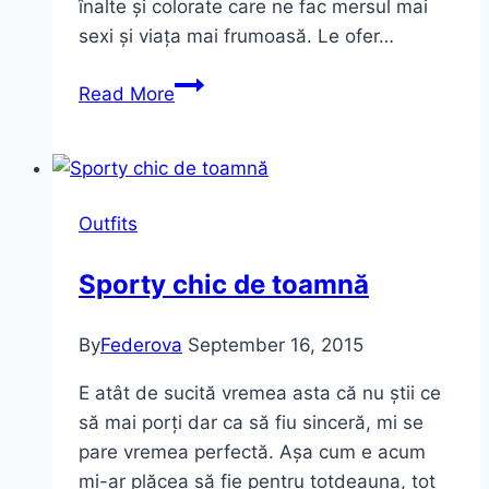
înalte și colorate care ne fac mersul mai
sexi și viața mai frumoasă. Le ofer…
New
Read More
Sites,
new
Shoes
in
Outfits
my
Life
Sporty chic de toamnă
By
Federova
September 16, 2015
E atât de sucită vremea asta că nu știi ce
să mai porți dar ca să fiu sinceră, mi se
pare vremea perfectă. Așa cum e acum
mi-ar plăcea să fie pentru totdeauna, tot