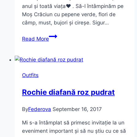
anul și toată viața♥ . Să-l întâmpinăm pe
Moș Crăciun cu pepene verde, flori de
câmp, must, bujori și cireșe. Sigur…
Sporty
Read More
chic
de
toamnă
Outfits
Rochie diafană roz pudrat
By
Federova
September 16, 2017
Mi s-a întâmplat să primesc invitație la un
eveniment important și să nu știu cu ce să