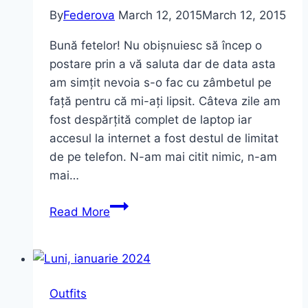
By
Federova
March 12, 2015
March 12, 2015
Bună fetelor! Nu obișnuiesc să încep o
postare prin a vă saluta dar de data asta
am simțit nevoia s-o fac cu zâmbetul pe
față pentru că mi-ați lipsit. Câteva zile am
fost despărțită complet de laptop iar
accesul la internet a fost destul de limitat
de pe telefon. N-am mai citit nimic, n-am
mai…
Business
Read More
Woman
Outfit
Outfits