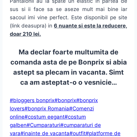
Pantalonii au la spate un elastic in partea de
sus si ii face sa se aseze mult mai bine iar
sacoul imi vine perfect. Este disponibil pe site
(link deasupra) in
6 nuante si este la reducere,
doar 210 lei.
Ma declar foarte multumita de
comanda asta de pe Bonprix si abia
astept sa plecam in vacanta. Simt
ca am asteptat-o o vesnicie…
Post
#
bloggers bonprix
#
bonprix
#
bonprix
Tags:
lovers
#
bonprix Romania
#
Comenzi
online
#
costum eegant
#
costum
galben
#
Cumparaturi
#
cumparaturi de
vara
#
inainte de vacanta
#
outfit
#
platforme de