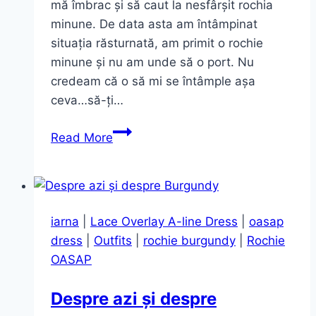
mă îmbrac și să caut la nesfârșit rochia
minune. De data asta am întâmpinat
situația răsturnată, am primit o rochie
minune și nu am unde să o port. Nu
credeam că o să mi se întâmple așa
ceva…să-ți…
Rochie
Read More
diafană
roz
pudrat
iarna
|
Lace Overlay A-line Dress
|
oasap
dress
|
Outfits
|
rochie burgundy
|
Rochie
OASAP
Despre azi și despre