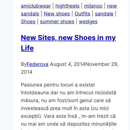
amiclubwear
|
hightheels
|
milanoo
|
new
sandals
|
New shoes
|
Outfits
|
sandale
|
Shoes
|
summer shoes
|
wedges
New Sites, new Shoes in my
Life
By
Federova
August 4, 2014
November 29,
2014
Pasiunea pentru tocuri a existat
întotdeauna dar nu am întrecut niciodată
măsura, nu am fost/sunt genul care să
investească prea mult în asta (cu mici
excepții). Vara asta însă , m-am trezit că
nu mai am unde să depozitez minunățiile