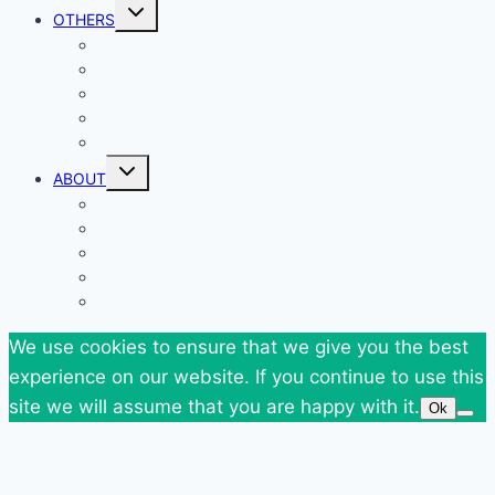
Toggle
OTHERS
child
menu
Events
Giveaways
Goodies
News
SuperBlog Spring`13
Toggle
ABOUT
child
menu
Contact
Who Am I
Personal
Travels
Tags
We use cookies to ensure that we give you the best
experience on our website. If you continue to use this
site we will assume that you are happy with it.
Ok