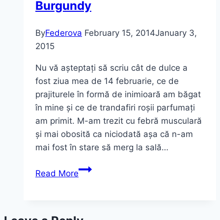
Burgundy
By
Federova
February 15, 2014
January 3,
2015
Nu vă așteptați să scriu cât de dulce a
fost ziua mea de 14 februarie, ce de
prajiturele în formă de inimioară am băgat
în mine și ce de trandafiri roșii parfumați
am primit. M-am trezit cu febră musculară
și mai obosită ca niciodată așa că n-am
mai fost în stare să merg la sală…
Despre
Read More
azi
și
despre