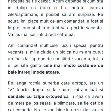
necesita sa fie calcat. Acum depinde si cum sta
in dulap ca daca o tin mototol cateva
zile/saptamani, e posibil sa am surprize. Pe
scurt, imi place mult ce-am comandat, a fost si
la pret bun si abia astept sa o port in vacanta.
Va las mai jos link direct catre ea.
Am comandat multicele lucuri special pentru
vacanta si mi-e ciuda un pic ca nu m-am putut
abtine, dar apropo de chestii de vacanta, tot la
ei pe site gasiti
cele mai misto costume de
baie intregi modelatoare.
Pe langa rochia superba care apropo, are un
“V” foarte dragut si la spate, mi-am luat si
sandale cu talpa ortopedica
in caz ca avem
de mers pe jos seara la plimbare, sa fie cat de
cat comode. Nu se vad bine in poze, dar va las