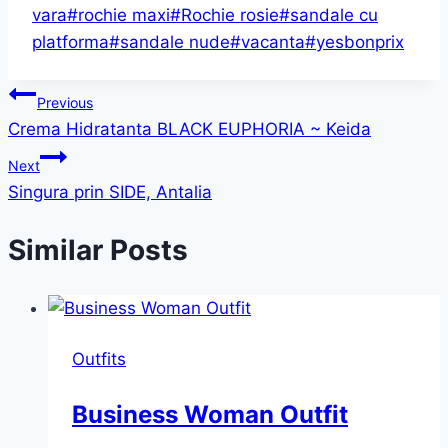
vara
#
rochie maxi
#
Rochie rosie
#
sandale cu
platforma
#
sandale nude
#
vacanta
#
yesbonprix
Post
Previous
Crema Hidratanta BLACK EUPHORIA ~ Keida
navigation
Next
Singura prin SIDE, Antalia
Similar Posts
Outfits
Business Woman Outfit