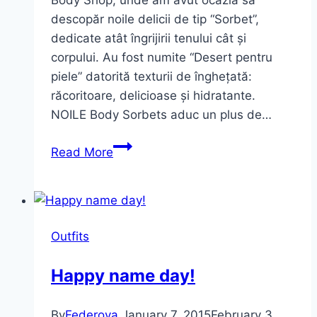
descopăr noile delicii de tip “Sorbet”,
dedicate atât îngrijirii tenului cât și
corpului. Au fost numite “Desert pentru
piele” datorită texturii de înghețată:
răcoritoare, delicioase și hidratante.
NOILE Body Sorbets aduc un plus de…
Noile
Read More
delicii
de
tip
Sorbet.
Outfits
The
Body
Happy name day!
Shop
m-
By
Federova
January 7, 2015
February 3,
a