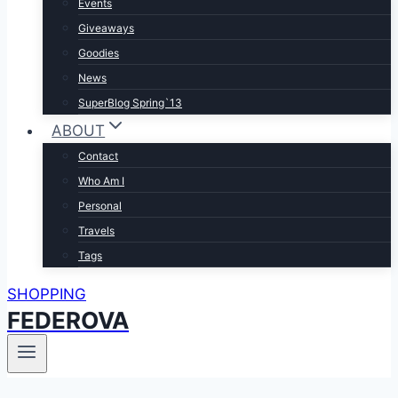
Events
Giveaways
Goodies
News
SuperBlog Spring`13
ABOUT
Contact
Who Am I
Personal
Travels
Tags
SHOPPING
FEDEROVA