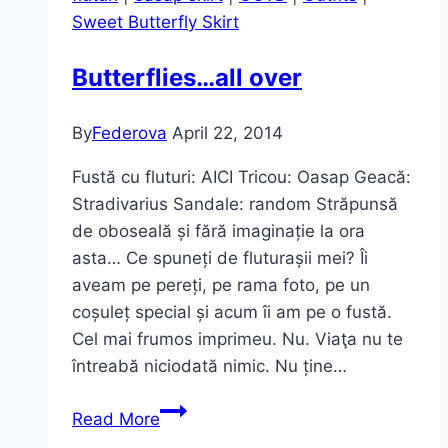
grey”
Sweet Butterfly Skirt
Butterflies…all over
By
Federova
April 22, 2014
Fustă cu fluturi: AICI Tricou: Oasap Geacă:
Stradivarius Sandale: random Străpunsă
de oboseală și fără imaginație la ora
asta… Ce spuneți de fluturașii mei? Îi
aveam pe pereți, pe rama foto, pe un
coșuleț special și acum îi am pe o fustă.
Cel mai frumos imprimeu. Nu. Viaţa nu te
întreabă niciodată nimic. Nu ține…
Butterflies…
Read More
all