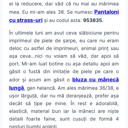
ei la reducere, dar văd că nu mai au mărimea
Pantaloni
mea. Eu mi-am ales 38. Se numesc
cu strass-uri
și au codul asta:
953835.
În ultimele luni am avut ceva slăbiciune pentru
imprimeul de piele de șarpe, eu care nu eram
deloc cu astfel de imprimeuri, animal prinț sau
așa ceva…nici nu voiam să văd, dar apoi să
port. Mi-am luat botine cu așa detaliu apoi am
găsit o fustă din imitație de piele pe care o
bluza cu mânecă
ador și acum am găsit o
lungă
,
gen helancă. Am ales mărimea 36/38, e
ușor lărguță, dar nu mă deranjează, prefer așa
decât să țipe pe mine. În rest e adorabilă,
elastică, material bun iar la mâneci are niște
detalii foarte faine, sunt cusuți de formă 4
nasturi bumbi arginti.