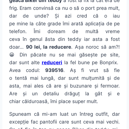
geaca Biker din teddy
a fost la fix la cât era de
frig. Eram convinsă ca nu o să o port prea mult,
dar de unde? Și azi cred că o iau
pe mine la câte grade îmi arată aplicația de pe
telefon. Îmi doream de multă vreme
ceva în genul ăsta din teddy iar asta a fost
doar…
90 lei, la reducere
. Așa noroc să am?!
😀 Din păcate nu se mai găsește pe site,
dar sunt alte
reduceri
la fel bune pe Bonprix.
Avea codul:
939516
. Aș fi vrut să fie
o tentă mai lungă, dar sunt mulțumită și de
asta, mai ales că are și buzunare și fermoar.
Are și un detaliu drăguț la gât și e
chiar călduroasă, îmi place super mult.
Spuneam că mi-am luat un întreg outfit, dar
excepție fac pantofii care sunt ceva mai vechi.