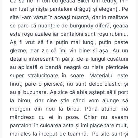
Ca să fie în ton cu geaca Biker din teddy, mi-
am luat și niște pantaloni drăguți și eleganți. Pe
site i-am văzut în aceași nuanță, dar în realitate
se pare că nuanțele de burgundy diferă, geaca
este roșu azalee iar pantaloni sunt roșu rubiniu.
Aș fi vrut să fie puțin mai lungi, puțin peste
glezne, dar zic că îmi vin bine și așa. Au un
detaliu interesant în părți, de-a lungul cusăturii
au aplicată o bandă neagră cu niște pietricele
super strălucitoare în soare. Materialul este
finuț, pare o piersică, nu sunt deloc elastici și
au și buzunare. Aș zice că abia aștept să îi port
la birou, dar cine știe când vom ajunge să
mergem din nou la birou. Până atunci mă
mândresc cu ei in poze. Chiar nu aveam
pantaloni în culoarea asta și îmi place tare mult,
mai ales la început de toamnă. Pe site sunt și