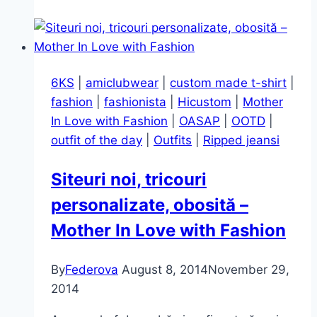
over
6KS
|
amiclubwear
|
custom made t-shirt
|
fashion
|
fashionista
|
Hicustom
|
Mother
In Love with Fashion
|
OASAP
|
OOTD
|
outfit of the day
|
Outfits
|
Ripped jeansi
Siteuri noi, tricouri
personalizate, obosită –
Mother In Love with Fashion
By
Federova
August 8, 2014
November 29,
2014