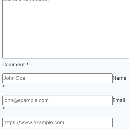
with
Fashion
Comment
*
Name
*
Email
*