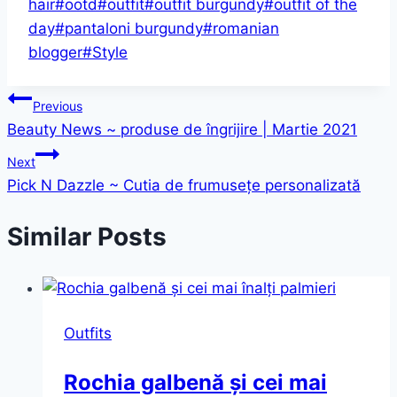
hair
#
ootd
#
outfit
#
outfit burgundy
#
outfit of the
day
#
pantaloni burgundy
#
romanian
blogger
#
Style
Post
Previous
Beauty News ~ produse de îngrijire | Martie 2021
navigation
Next
Pick N Dazzle ~ Cutia de frumusețe personalizată
Similar Posts
Outfits
Rochia galbenă și cei mai