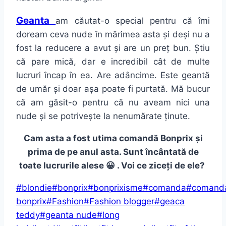
Geanta
am căutat-o special pentru că îmi
doream ceva nude în mărimea asta și deși nu a
fost la reducere a avut și are un preț bun. Știu
că pare mică, dar e incredibil cât de multe
lucruri încap în ea. Are adâncime. Este geantă
de umăr și doar așa poate fi purtată. Mă bucur
că am găsit-o pentru că nu aveam nici una
nude și se potrivește la nenumărate ținute.
Cam asta a fost utima comandă Bonprix și
prima de pe anul asta. Sunt încântată de
toate lucrurile alese 😀 . Voi ce ziceți de ele?
Post
#
blondie
#
bonprix
#
bonprixisme
#
comanda
#
comand
Tags:
bonprix
#
Fashion
#
Fashion blogger
#
geaca
teddy
#
geanta nude
#
long