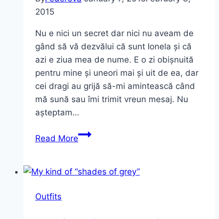
2015
invitat
la
Nu e nici un secret dar nici nu aveam de
picnic
gând să vă dezvălui că sunt Ionela și că
să
azi e ziua mea de nume. E o zi obișnuită
“le
pentru mine și uneori mai și uit de ea, dar
gust”
cei dragi au grijă să-mi amintească când
mă sună sau îmi trimit vreun mesaj. Nu
așteptam…
Happy
Read More
name
day!
Outfits