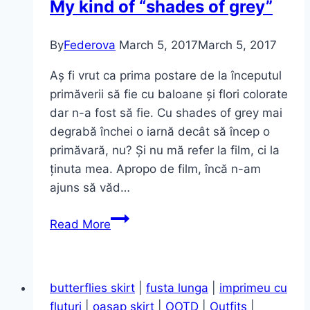
My kind of “shades of grey”
By
Federova
March 5, 2017
March 5, 2017
Aș fi vrut ca prima postare de la începutul
primăverii să fie cu baloane și flori colorate
dar n-a fost să fie. Cu shades of grey mai
degrabă închei o iarnă decât să încep o
primăvară, nu? Și nu mă refer la film, ci la
ținuta mea. Apropo de film, încă n-am
ajuns să văd…
My
Read More
kind
of
“shades
butterflies skirt
|
fusta lunga
|
imprimeu cu
of
fluturi
|
oasap skirt
|
OOTD
|
Outfits
|