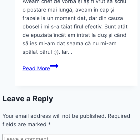
Aveam chef de vorbă și aș fi vrut să scriu
o postare mai lungă, aveam în cap și
frazele la un moment dat, dar din cauza
oboselii mi s-a tăiat firul efectiv. Sunt atât
de epuziata încât am intrat la duș și când
să ies mi-am dat seama că nu mi-am
spălat părul :)). Iar…
Siteuri
Read More
noi,
tricouri
personalizate,
Leave a Reply
obosită
–
Your email address will not be published.
Mother
Required
fields are marked
*
In
Love