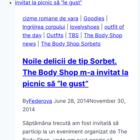
mai
înalți
cizme romane de vara
|
Goodies
|
palmieri
Ingrijirea corpului
|
lovelyshoes
|
outfit of
the day
|
Outfits
|
TBS
|
The Body Shop
news
|
The Body Shop Sorbets
Noile delicii de tip Sorbet.
The Body Shop m-a invitat la
picnic să “le gust”
By
Federova
June 28, 2014
November 30,
2014
Săptămâna trecută am fost invitată să
particip la un eveniment organizat de The
Body Shop, unde am avut ocazia să