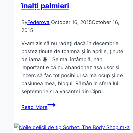
înalți palmieri
By
Federova
October 16, 2015
October 16,
2015
V-am zis să nu radeți dacă în decembrie
postez ținute de toamnă și în aprilie, ținute
de iarnă 😆 . Se mai întâmplă, nah.
Important e că nu abandonez așa ușor și
încerc să fac tot posibilul să mă ocup și de
pasiunea mea, blogul. Rămân în sfera lui
septembrie și a vacanței din Cipru…
Rochia
Read More
galbenă
și
cei