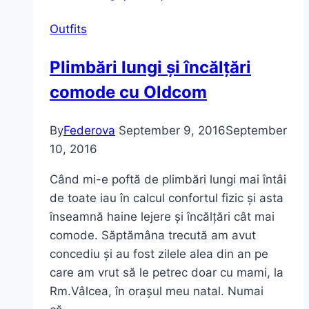
în
Outfits
așteptarea
primăverii
Plimbări lungi și încălțări
comode cu Oldcom
By
Federova
September 9, 2016
September
10, 2016
Când mi-e poftă de plimbări lungi mai întâi
de toate iau în calcul confortul fizic și asta
înseamnă haine lejere și încălțări cât mai
comode. Săptămâna trecută am avut
concediu și au fost zilele alea din an pe
care am vrut să le petrec doar cu mami, la
Rm.Vâlcea, în orașul meu natal. Numai