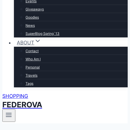
Events
Giveaways
Goodies
News
SuperBlog Spring`13
ABOUT
Contact
Who Am I
Personal
Travels
Tags
SHOPPING
FEDEROVA