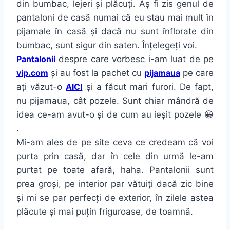
din bumbac, lejeri și plăcuți. Aș fi zis genul de
pantaloni de casă numai că eu stau mai mult în
pijamale în casă și dacă nu sunt înflorate din
bumbac, sunt sigur din saten. Înțelegeți voi.
Pantalonii
despre care vorbesc i-am luat de pe
vip.com
și au fost la pachet cu
pijamaua
pe care
ați văzut-o
AICI
și a făcut mari furori. De fapt,
nu pijamaua, cât pozele. Sunt chiar mândră de
idea ce-am avut-o și de cum au ieșit pozele 😀
.
Mi-am ales de pe site ceva ce credeam că voi
purta prin casă, dar în cele din urmă le-am
purtat pe toate afară, haha. Pantalonii sunt
prea groși, pe interior par vătuiți dacă zic bine
și mi se par perfecți de exterior, în zilele astea
plăcute și mai puțin friguroase, de toamnă.