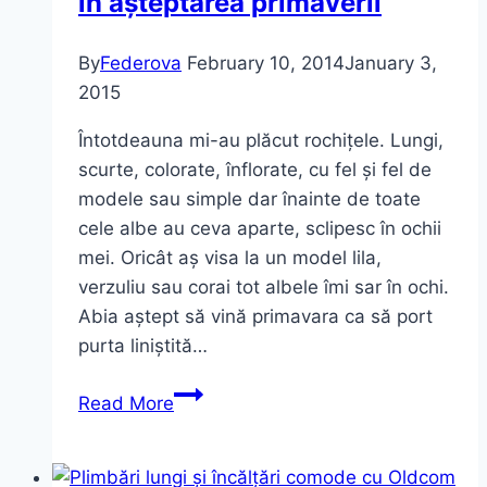
în așteptarea primăverii
By
Federova
February 10, 2014
January 3,
2015
Întotdeauna mi-au plăcut rochițele. Lungi,
scurte, colorate, înflorate, cu fel și fel de
modele sau simple dar înainte de toate
cele albe au ceva aparte, sclipesc în ochii
mei. Oricât aș visa la un model lila,
verzuliu sau corai tot albele îmi sar în ochi.
Abia aștept să vină primavara ca să port
purta liniștită…
Sunday
Read More
Outfit:
Snow
White