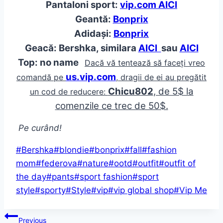
Pantaloni sport:
vip.com AICI
Geantă:
Bonprix
Adidași:
Bonprix
Geacă: Bershka, similara
AICI
sau
AICI
Top: no name
Dacă vă tentează să faceți vreo
us.vip.com
comandă pe
, dragii de ei au pregătit
Chicu802
, de 5$ la
un cod de reducere:
comenzile ce trec de 50$.
Pe curând!
Post
#
Bershka
#
blondie
#
bonprix
#
fall
#
fashion
Tags:
mom
#
federova
#
nature
#
ootd
#
outfit
#
outfit of
the day
#
pants
#
sport fashion
#
sport
style
#
sporty
#
Style
#
vip
#
vip global shop
#
Vip Me
Post
Previous