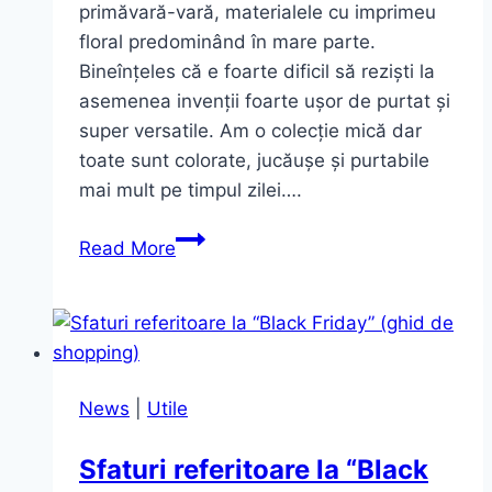
primăvară-vară, materialele cu imprimeu
floral predominând în mare parte.
Bineînțeles că e foarte dificil să reziști la
asemenea invenții foarte ușor de purtat și
super versatile. Am o colecție mică dar
toate sunt colorate, jucăușe și purtabile
mai mult pe timpul zilei….
Se
Read More
poartă
salopetele
/
The
Black
News
|
Utile
Jumpsuit
Sfaturi referitoare la “Black