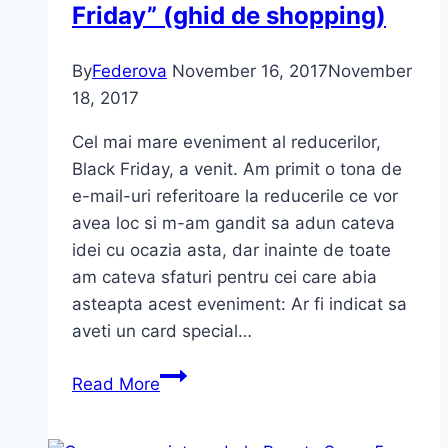
Friday” (ghid de shopping)
By
Federova
November 16, 2017
November
18, 2017
Cel mai mare eveniment al reducerilor,
Black Friday, a venit. Am primit o tona de
e-mail-uri referitoare la reducerile ce vor
avea loc si m-am gandit sa adun cateva
idei cu ocazia asta, dar inainte de toate
am cateva sfaturi pentru cei care abia
asteapta acest eveniment: Ar fi indicat sa
aveti un card special…
Sfaturi
Read More
referitoare
la