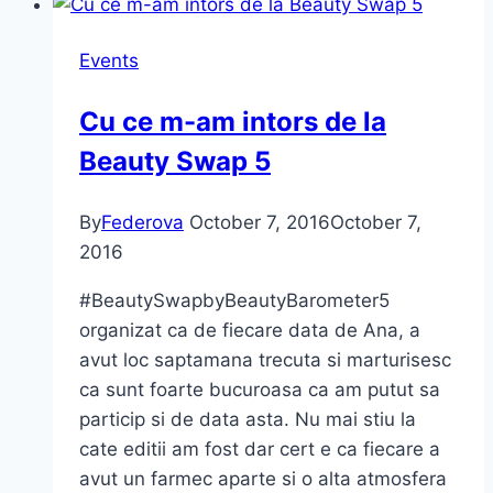
“Black
Friday”
Events
(ghid
de
Cu ce m-am intors de la
shopping)
Beauty Swap 5
By
Federova
October 7, 2016
October 7,
2016
#BeautySwapbyBeautyBarometer5
organizat ca de fiecare data de Ana, a
avut loc saptamana trecuta si marturisesc
ca sunt foarte bucuroasa ca am putut sa
particip si de data asta. Nu mai stiu la
cate editii am fost dar cert e ca fiecare a
avut un farmec aparte si o alta atmosfera