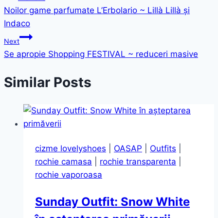
Noilor game parfumate L’Erbolario ~ Lillà Lillà și
navigation
Indaco
Next
Se apropie Shopping FESTIVAL ~ reduceri masive
Similar Posts
cizme lovelyshoes
|
OASAP
|
Outfits
|
rochie camasa
|
rochie transparenta
|
rochie vaporoasa
Sunday Outfit: Snow White