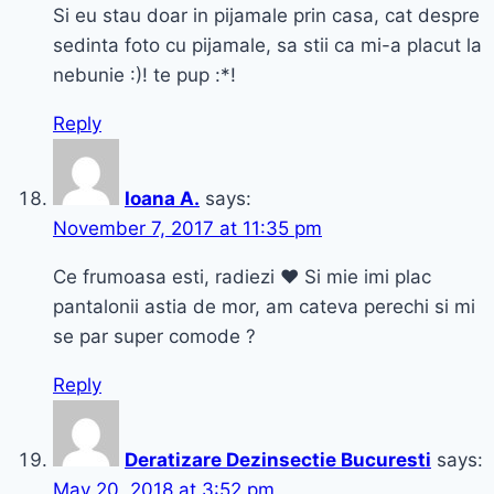
Si eu stau doar in pijamale prin casa, cat despre
sedinta foto cu pijamale, sa stii ca mi-a placut la
nebunie :)! te pup :*!
Reply
Ioana A.
says:
November 7, 2017 at 11:35 pm
Ce frumoasa esti, radiezi ❤️ Si mie imi plac
pantalonii astia de mor, am cateva perechi si mi
se par super comode ?
Reply
Deratizare Dezinsectie Bucuresti
says:
May 20, 2018 at 3:52 pm