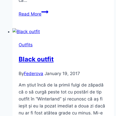
că…
Plimbări
Read More
lungi
și
încălțări
comode
Outfits
cu
Oldcom
Black outfit
By
Federova
January 19, 2017
Am știut încă de la primii fulgi de zăpadă
că o să curgă peste tot cu postări de tip
outfit în “Winterland” și recunosc că aș fi
ieșit și eu la pozat imediat a doua zi dacă
nu ar fi fost atâtea grade cu minus. Mi-e