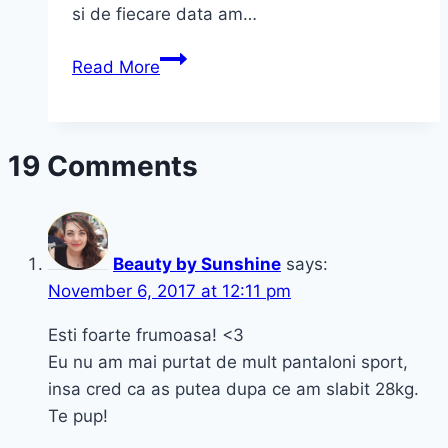
si de fiecare data am…
Cu
Read More
ce
m-
am
19 Comments
intors
de
la
Beauty
Beauty by Sunshine
says:
Swap
November 6, 2017 at 12:11 pm
5
Esti foarte frumoasa! <3
Eu nu am mai purtat de mult pantaloni sport,
insa cred ca as putea dupa ce am slabit 28kg.
Te pup!