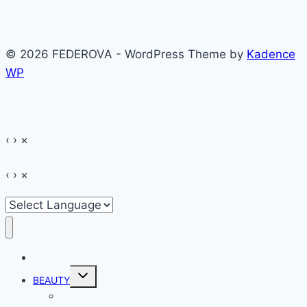
© 2026 FEDEROVA - WordPress Theme by
Kadence
WP
‹
›
×
‹
›
×
HOME
Toggle
BEAUTY
child
menu
Make-up