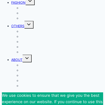
FASHION
child
menu
Outfits
Federova’s Design
Shop my Closet
Toggle
OTHERS
child
menu
Events
Giveaways
Goodies
News
SuperBlog Spring`13
Toggle
ABOUT
child
menu
Contact
Who Am I
Personal
Travels
Tags
We use cookies to ensure that we give you the best
experience on our website. If you continue to use this