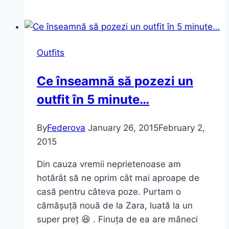
obțin
efectul
de
sprâncene
Outfits
laminate
Ce înseamnă să pozezi un
outfit în 5 minute…
By
Federova
January 26, 2015
February 2,
2015
Din cauza vremii neprietenoase am
hotărât să ne oprim cât mai aproape de
casă pentru câteva poze. Purtam o
cămășuță nouă de la Zara, luată la un
super preț 😆 . Finuța de ea are mâneci