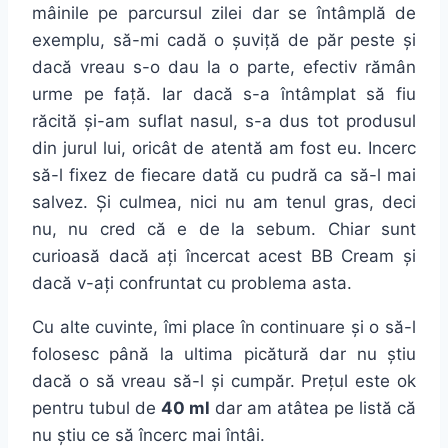
mâinile pe parcursul zilei dar se întâmplă de
exemplu, să-mi cadă o șuviță de păr peste și
dacă vreau s-o dau la o parte, efectiv rămân
urme pe față. Iar dacă s-a întâmplat să fiu
răcită și-am suflat nasul, s-a dus tot produsul
din jurul lui, oricât de atentă am fost eu. Incerc
să-l fixez de fiecare dată cu pudră ca să-l mai
salvez. Și culmea, nici nu am tenul gras, deci
nu, nu cred că e de la sebum. Chiar sunt
curioasă dacă ați încercat acest BB Cream și
dacă v-ați confruntat cu problema asta.
Cu alte cuvinte, îmi place în continuare și o să-l
folosesc până la ultima picătură dar nu știu
dacă o să vreau să-l și cumpăr. Prețul este ok
pentru tubul de
40 ml
dar am atâtea pe listă că
nu știu ce să încerc mai întâi.