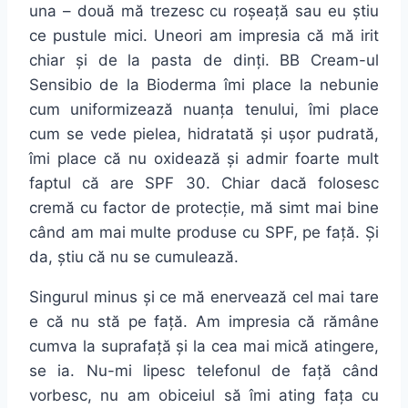
una – două mă trezesc cu roșeață sau eu știu
ce pustule mici. Uneori am impresia că mă irit
chiar și de la pasta de dinți. BB Cream-ul
Sensibio de la Bioderma îmi place la nebunie
cum uniformizează nuanța tenului, îmi place
cum se vede pielea, hidratată și ușor pudrată,
îmi place că nu oxidează și admir foarte mult
faptul că are SPF 30. Chiar dacă folosesc
cremă cu factor de protecție, mă simt mai bine
când am mai multe produse cu SPF, pe față. Și
da, știu că nu se cumulează.
Singurul minus și ce mă enervează cel mai tare
e că nu stă pe față. Am impresia că rămâne
cumva la suprafață și la cea mai mică atingere,
se ia. Nu-mi lipesc telefonul de față când
vorbesc, nu am obiceiul să îmi ating fața cu