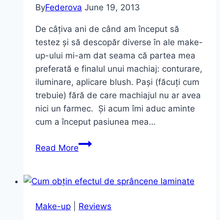
By
Federova
June 19, 2013
De câțiva ani de când am început să
testez și să descopăr diverse în ale make-
up-ului mi-am dat seama că partea mea
preferată e finalul unui machiaj: conturare,
iluminare, aplicare blush. Pași (făcuți cum
trebuie) fără de care machiajul nu ar avea
nici un farmec. Și acum îmi aduc aminte
cum a început pasiunea mea…
Pudră
Read More
iluminatoare
mozaic.
Preferata
mea
Make-up
|
Reviews
e…