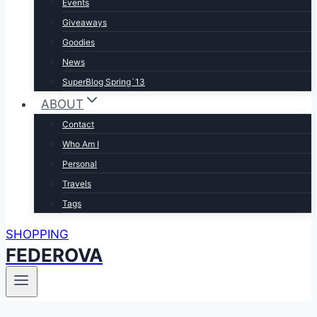
Events
Giveaways
Goodies
News
SuperBlog Spring`13
ABOUT
Contact
Who Am I
Personal
Travels
Tags
SHOPPING
FEDEROVA