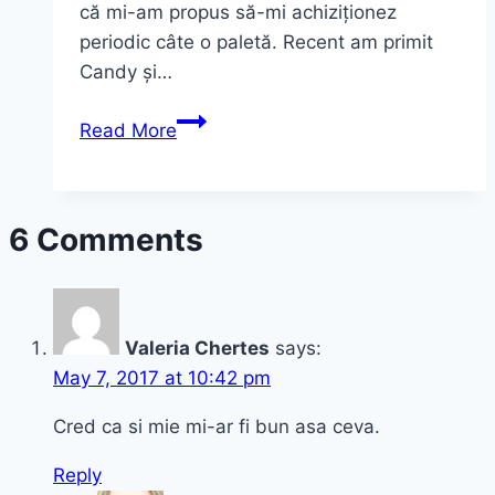
că mi-am propus să-mi achiziționez
periodic câte o paletă. Recent am primit
Candy și…
Machiaj
Read More
colorat
de
sărbători.
6 Comments
Paleta
Sleek
Candy
–
Valeria Chertes
says:
review
May 7, 2017 at 10:42 pm
Cred ca si mie mi-ar fi bun asa ceva.
Reply