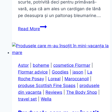
scurte, potrivită deci pentru primăvară-
vară, așa că am ales un cardigan de lână
pe deasupra și un paltonaș bleumarine….
Ce
Read More
înseamnă
să
pozezi
un
outfit
Astor
|
boheme
|
cosmetice Flormar
|
în
Flormar advice
|
Goodies
|
jason
|
La
5
Roche Posay
|
Loreal
|
Maroccanoil
|
minute…
produse Scottish Fine Soaps
|
produsele
din vacanta
|
Reviews
|
The Body Shop
|
travel set
|
Wella