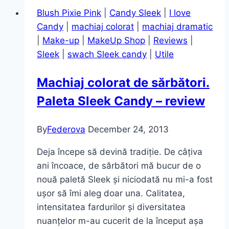
au
Blush Pixie Pink
|
Candy Sleek
|
I love
însoțit
Candy
|
machiaj colorat
|
machiaj dramatic
în
|
Make-up
|
MakeUp Shop
|
Reviews
|
mini-
Sleek
|
swach Sleek candy
|
Utile
vacanța
la
Machiaj colorat de sărbători.
mare
Paleta Sleek Candy – review
By
Federova
December 24, 2013
Deja începe să devină tradiție. De câțiva
ani încoace, de sărbători mă bucur de o
nouă paletă Sleek și niciodată nu mi-a fost
ușor să îmi aleg doar una. Calitatea,
intensitatea fardurilor și diversitatea
nuanțelor m-au cucerit de la început așa