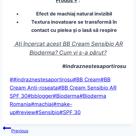
Produs +
:
Efect de machiaj natural invizibil
Textura inovatoare se transformă în
contact cu pielea și o lasă să respire
Ați încercat acest BB Cream Sensibio AR
Bioderma? Cum vi s-a părut?
#indraznestesaportirosu
Post
#
#indraznestesaportirosu
#
BB Cream
#
BB
Tags:
Cream Anti-roseata
#
BB Cream Sensibio AR
SPF 30
#
bblogger
#
Bioderma
#
Bioderma
Romania
#
machiaj
#
make-
up
#
review
#
Sensibio
#
SPF 30
Post
Previous