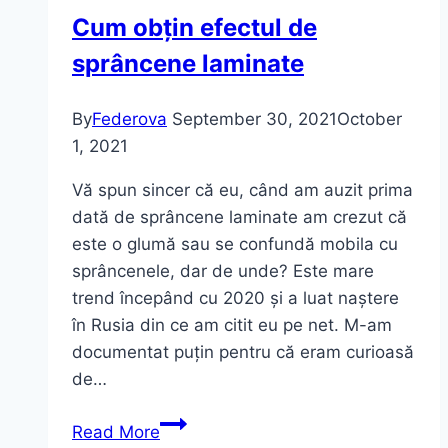
Cum obțin efectul de
sprâncene laminate
By
Federova
September 30, 2021
October
1, 2021
Vă spun sincer că eu, când am auzit prima
dată de sprâncene laminate am crezut că
este o glumă sau se confundă mobila cu
sprâncenele, dar de unde? Este mare
trend începând cu 2020 și a luat naștere
în Rusia din ce am citit eu pe net. M-am
documentat puțin pentru că eram curioasă
de…
Cum
Read More