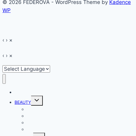
© 2026 FEDEROVA - WordPress Theme by
Kadence
WP
‹
›
×
‹
›
×
HOME
Toggle
BEAUTY
child
menu
Make-up
Hair
Skin
Nails
Toggle