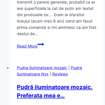
transmit o parere generala, probabil ca ar
iesi superficiala la cat de putin am testat
din produsele lor… Eram la sfarsitul
liceului (acum vreo 6 ani) cand am facut
prima comanda si imi amintesc ca am fost
destul de…
Gel
Read More
de
dus
Naturelle
Pudra iluminatoare mozaic
|
Pudra
-
Iluminatoare Nyx
|
Reviews
Yves
Rocher-
Pudră iluminatoare mozaic.
Preferata mea e…