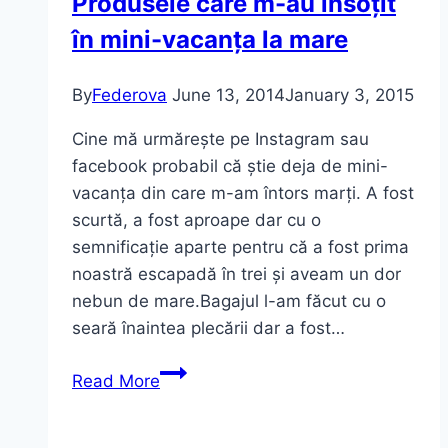
Produsele care m-au însoțit
în mini-vacanța la mare
By
Federova
June 13, 2014
January 3, 2015
Cine mă urmărește pe Instagram sau
facebook probabil că știe deja de mini-
vacanța din care m-am întors marți. A fost
scurtă, a fost aproape dar cu o
semnificație aparte pentru că a fost prima
noastră escapadă în trei și aveam un dor
nebun de mare.Bagajul l-am făcut cu o
seară înaintea plecării dar a fost…
Produsele
Read More
care
m-