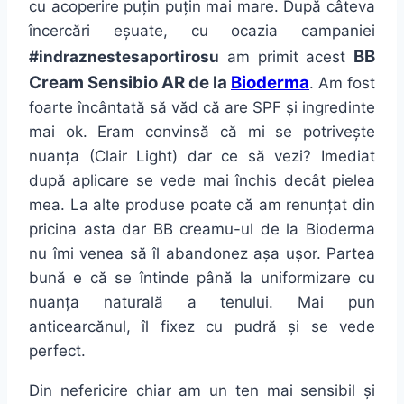
cu acoperire puțin puțin mai mare. După câteva
încercări eșuate, cu ocazia campaniei
BB
#indraznestesaportirosu
am primit acest
Cream Sensibio AR de la
Bioderma
. Am fost
foarte încântată să văd că are SPF și ingredinte
mai ok. Eram convinsă că mi se potrivește
nuanța (Clair Light) dar ce să vezi? Imediat
după aplicare se vede mai închis decât pielea
mea. La alte produse poate că am renunțat din
pricina asta dar BB creamu-ul de la Bioderma
nu îmi venea să îl abandonez așa ușor. Partea
bună e că se întinde până la uniformizare cu
nuanța naturală a tenului. Mai pun
anticearcănul, îl fixez cu pudră și se vede
perfect.
Din nefericire chiar am un ten mai sensibil și