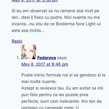
May 8, 2017 at 3:58 pm
Si eu am observat sa nu ramane asa mult pe
ten…desi il fixez cu pudra. Nici nuanta nu ma
incanta…nu stiu de ce Bioderma face Light-ul
asta asa inchis…
Reply
Federova
says:
May 8, 2017 at 9:46 pm
Poate introc formule noi si se gandesc si la
mai multe nuante.
Astept si reviewul tau. Eu am evitat sa imi
pun fata pentru ca ies pozele prea
perfecte, sunt cam irelevante. Am ten de
portelan cu camerele mele :))