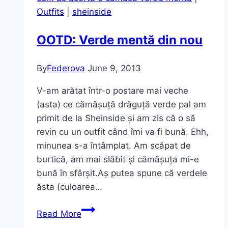
Black
Outfits
|
sheinside
Friday
OOTD: Verde mentă din nou
By
Federova
June 9, 2013
V-am arătat într-o postare mai veche
(asta) ce cămășuță drăguță verde pal am
primit de la Sheinside și am zis că o să
revin cu un outfit când îmi va fi bună. Ehh,
minunea s-a întâmplat. Am scăpat de
burtică, am mai slăbit și cămășuța mi-e
bună în sfârșit.Aș putea spune că verdele
ăsta (culoarea…
OOTD:
Read More
Verde