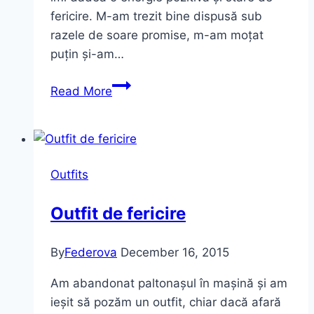
fericire. M-am trezit bine dispusă sub
razele de soare promise, m-am moțat
puțin și-am…
OOTD:
Read More
Sunny
day
with
sheinside
Outfits
sweater
Outfit de fericire
By
Federova
December 16, 2015
Am abandonat paltonașul în mașină și am
ieșit să pozăm un outfit, chiar dacă afară