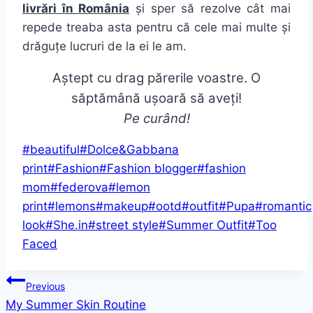
livrări în România
și sper să rezolve cât mai
repede treaba asta pentru că cele mai multe și
drăguțe lucruri de la ei le am.
Aștept cu drag părerile voastre. O
săptămână ușoară să aveți!
Pe curând!
Post
#
beautiful
#
Dolce&Gabbana
Tags:
print
#
Fashion
#
Fashion blogger
#
fashion
mom
#
federova
#
lemon
print
#
lemons
#
makeup
#
ootd
#
outfit
#
Pupa
#
romantic
look
#
She.in
#
street style
#
Summer Outfit
#
Too
Faced
Post
Previous
My Summer Skin Routine