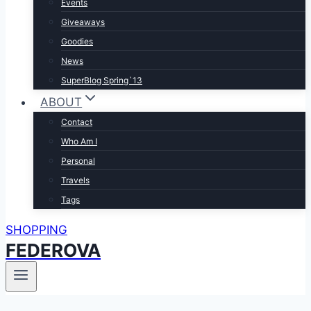
Events
Giveaways
Goodies
News
SuperBlog Spring`13
ABOUT
Contact
Who Am I
Personal
Travels
Tags
SHOPPING
FEDEROVA