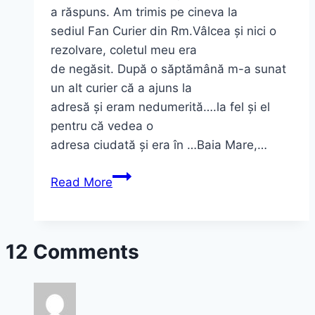
a răspuns. Am trimis pe cineva la
sediul Fan Curier din Rm.Vâlcea și nici o
rezolvare, coletul meu era
de negăsit. După o săptămână m-a sunat
un alt curier că a ajuns la
adresă și eram nedumerită….la fel și el
pentru că vedea o
adresa ciudată și era în …Baia Mare,…
Ultima
Read More
comandă
de
pe
12 Comments
femmeluxe