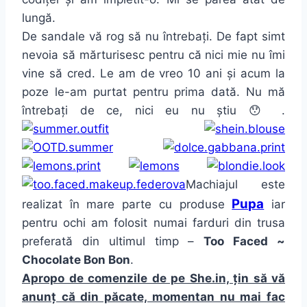
lungă.
De sandale vă rog să nu întrebați. De fapt simt
nevoia să mărturisesc pentru că nici mie nu îmi
vine să cred. Le am de vreo 10 ani și acum la
poze le-am purtat pentru prima dată. Nu mă
întrebați de ce, nici eu nu știu 😯 .
Machiajul este
Pupa
realizat în mare parte cu produse
iar
pentru ochi am folosit numai farduri din trusa
preferată din ultimul timp –
Too Faced ~
Chocolate Bon Bon
.
Apropo de comenzile de pe She.in, țin să vă
anunț că din păcate, momentan nu mai fac