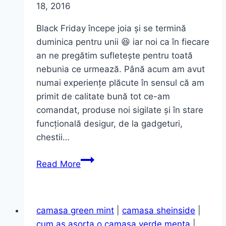
18, 2016
Black Friday începe joia și se termină
duminica pentru unii 😆 iar noi ca în fiecare
an ne pregătim sufletește pentru toată
nebunia ce urmează. Până acum am avut
numai experiențe plăcute în sensul că am
primit de calitate bună tot ce-am
comandat, produse noi sigilate și în stare
funcțională desigur, de la gadgeturi,
chestii…
Cele
Read More
mai
avantajoase
reduceri
camasa green mint
|
camasa sheinside
|
de
cum as asorta o camasa verde menta
|