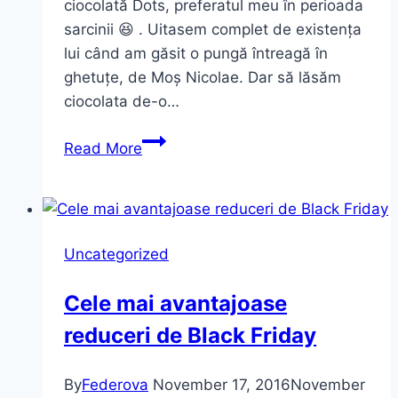
ciocolată Dots, preferatul meu în perioada
sarcinii 😆 . Uitasem complet de existența
lui când am găsit o pungă întreagă în
ghetuțe, de Moș Nicolae. Dar să lăsăm
ciocolata de-o…
Black
Read More
and
Dots
Uncategorized
Cele mai avantajoase
reduceri de Black Friday
By
Federova
November 17, 2016
November