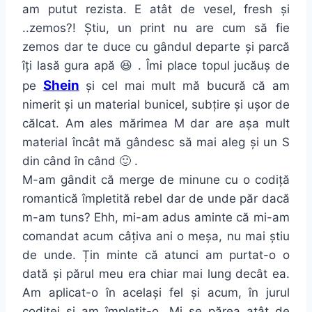
am putut rezista. E atât de vesel, fresh și
..zemos?! Știu, un print nu are cum să fie
zemos dar te duce cu gândul departe și parcă
îți lasă gura apă 😆 . Îmi place topul jucăuș de
Shein
pe
și cel mai mult mă bucură că am
nimerit și un material bunicel, subțire și ușor de
călcat. Am ales mărimea M dar are așa mult
material încât mă gândesc să mai aleg și un S
din când în când 🙂 .
M-am gândit că merge de minune cu o codiță
romantică împletită rebel dar de unde păr dacă
m-am tuns? Ehh, mi-am adus aminte că mi-am
comandat acum câțiva ani o meșa, nu mai știu
de unde. Țin minte că atunci am purtat-o o
dată și părul meu era chiar mai lung decât ea.
Am aplicat-o în același fel și acum, în jurul
codiței și am împletit-o. Mi se părea atât de