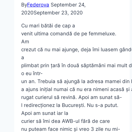
By
Federova
September 24,
2020
September 23, 2020
Cu mari bătăi de cap a
venit ultima comandă de pe femmeluxe.
Am
crezut că nu mai ajunge, deja îmi luasem gându
a
plimbat prin țară în două săptămâni mai mult 
o eu într-
un an. Trebuia să ajungă la adresa mamei din 
a ajuns inițial numai că nu era nimeni acasă și
rugat curierul să revină. Apoi am sunat să-
l redirecționez la București. Nu s-a putut.
Apoi am sunat iar la
curier să îmi dea AWB-ul fără de care
nu puteam face nimic și vreo 3 zile nu mi-