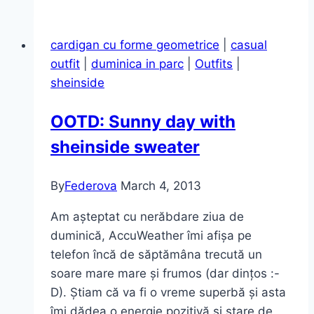
mentă
din
cardigan cu forme geometrice
|
casual
nou
outfit
|
duminica in parc
|
Outfits
|
sheinside
OOTD: Sunny day with
sheinside sweater
By
Federova
March 4, 2013
Am așteptat cu nerăbdare ziua de
duminică, AccuWeather îmi afișa pe
telefon încă de săptămâna trecută un
soare mare mare și frumos (dar dințos :-
D). Știam că va fi o vreme superbă și asta
îmi dădea o energie pozitivă și stare de