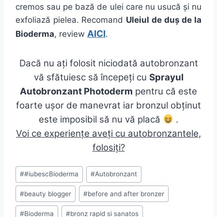
cremos sau pe bază de ulei care nu usucă și nu
exfoliază pielea. Recomand
Uleiul de duș de la
AICI
Bioderma
, review
.
Dacă nu ați folosit niciodată autobronzant
vă sfătuiesc să începeți cu
Sprayul
Autobronzant Photoderm
pentru că este
foarte ușor de manevrat iar bronzul obținut
este imposibil să nu vă placă
.
Voi ce experiențe aveți cu autobronzantele,
folosiți?
Post
#
#iubescBioderma
#
Autobronzant
Tags:
#
beauty blogger
#
before and after bronzer
#
Bioderma
#
bronz rapid si sanatos