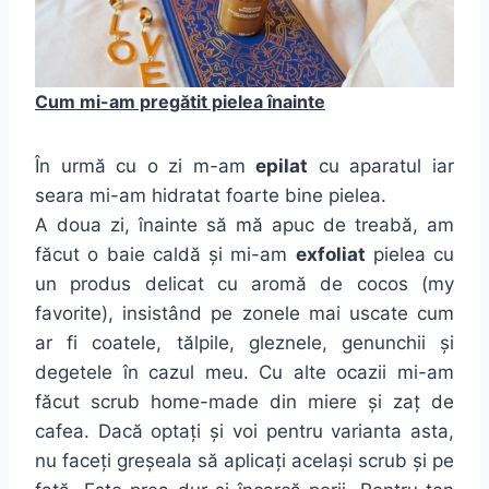
Cum mi-am pregătit pielea înainte
În urmă cu o zi m-am
epilat
cu aparatul iar
seara mi-am hidratat foarte bine pielea.
A doua zi, înainte să mă apuc de treabă, am
făcut o baie caldă și mi-am
exfoliat
pielea cu
un produs delicat cu aromă de cocos (my
favorite), insistând pe zonele mai uscate cum
ar fi coatele, tălpile, gleznele, genunchii și
degetele în cazul meu. Cu alte ocazii mi-am
făcut scrub home-made din miere și zaț de
cafea. Dacă optați și voi pentru varianta asta,
nu faceți greșeala să aplicați același scrub și pe