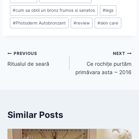
#
cum sa obtii un bronz frumos si sanatos
#
legs
#
Photoderm Autobronzant
#
review
#
skin care
Post
PREVIOUS
NEXT
Ritualul de seară
Ce rochițe purtăm
navigation
primăvara asta ~ 2016
Similar Posts