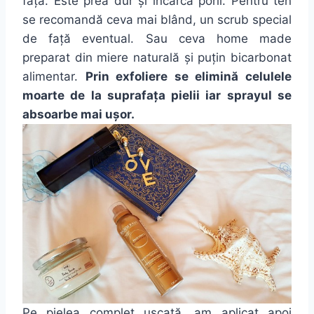
față. Este prea dur și încarcă porii. Pentru ten
se recomandă ceva mai blând, un scrub special
de față eventual. Sau ceva home made
preparat din miere naturală și puțin bicarbonat
alimentar.
Prin exfoliere se elimină celulele
moarte de la suprafața pielii iar sprayul se
absoarbe mai ușor.
Pe pielea complet uscată, am aplicat apoi