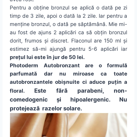
Pentru a obține bronzul se aplică o dată pe zi
timp de 3 zile, apoi o dată la 2 zile. Iar pentru a
menține bronzul, o dată pe săptămână. Mie mi-
au fost de ajuns 2 aplicări ca să obțin bronzul
dorit, frumos și discret. Flaconul are 150 ml și
estimez să-mi ajungă pentru 5-6 aplicări iar
prețul lui este în jur de 50 lei.
Photoderm Autobronzant are o formulă
parfumată dar nu miroase ca toate
autobronzantele obișnuite ci aduce puțin a
Este fără parabeni, non-
floral.
comedogenic și hipoalergenic. Nu
protejează razelor solare.