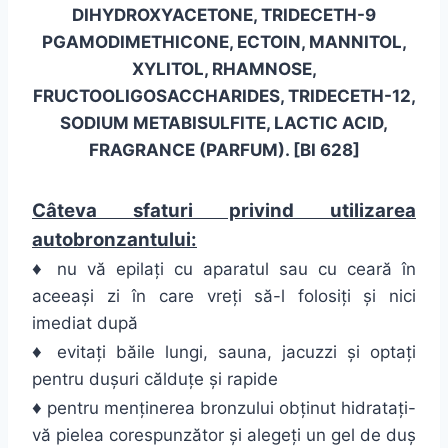
DIHYDROXYACETONE, TRIDECETH-9
PGAMODIMETHICONE, ECTOIN, MANNITOL,
XYLITOL, RHAMNOSE,
FRUCTOOLIGOSACCHARIDES, TRIDECETH-12,
SODIUM METABISULFITE, LACTIC ACID,
FRAGRANCE (PARFUM). [BI 628]
Câteva sfaturi privind utilizarea
autobronzantului:
♦
nu vă epilați cu aparatul sau cu ceară în
aceeași zi în care vreți să-l folosiți și nici
imediat după
♦
evitați băile lungi, sauna, jacuzzi și optați
pentru dușuri călduțe și rapide
♦
pentru menținerea bronzului obținut hidratați-
vă pielea corespunzător și alegeți un gel de duș