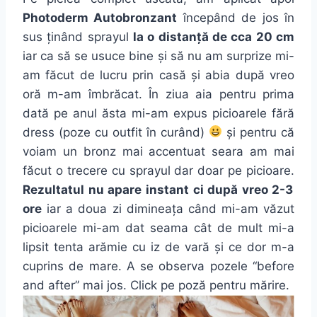
Photoderm Autobronzant
începând de jos în
sus ținând sprayul
la o distanță de cca 20 cm
iar ca să se usuce bine și să nu am surprize mi-
am făcut de lucru prin casă și abia după vreo
oră m-am îmbrăcat. În ziua aia pentru prima
dată pe anul ăsta mi-am expus picioarele fără
dress (poze cu outfit în curând)
și pentru că
voiam un bronz mai accentuat seara am mai
făcut o trecere cu sprayul dar doar pe picioare.
Rezultatul nu apare instant ci după vreo 2-3
ore
iar a doua zi dimineața când mi-am văzut
picioarele mi-am dat seama cât de mult mi-a
lipsit tenta arămie cu iz de vară și ce dor m-a
cuprins de mare. A se observa pozele “before
and after” mai jos. Click pe poză pentru mărire.