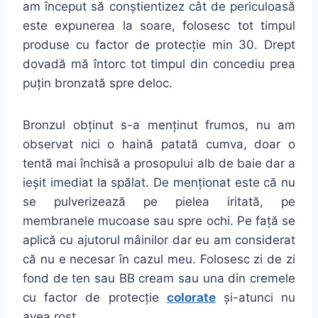
am început să conștientizez cât de periculoasă
este expunerea la soare, folosesc tot timpul
produse cu factor de protecție min 30. Drept
dovadă mă întorc tot timpul din concediu prea
puțin bronzată spre deloc.
Bronzul obținut s-a menținut frumos, nu am
observat nici o haină patată cumva, doar o
tentă mai închisă a prosopului alb de baie dar a
ieșit imediat la spălat. De menționat este că nu
se pulverizează pe pielea iritată, pe
membranele mucoase sau spre ochi. Pe față se
aplică cu ajutorul mâinilor dar eu am considerat
că nu e necesar în cazul meu. Folosesc zi de zi
fond de ten sau BB cream sau una din cremele
cu factor de protecție
colorate
și-atunci nu
avea rost.