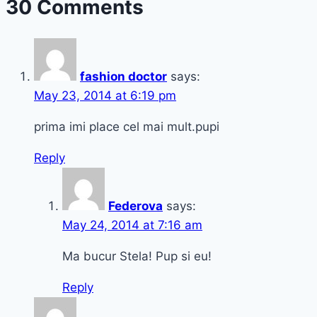
30 Comments
scurtă
și
fashion
bag
fashion doctor
says:
May 23, 2014 at 6:19 pm
prima imi place cel mai mult.pupi
Reply
Federova
says:
May 24, 2014 at 7:16 am
Ma bucur Stela! Pup si eu!
Reply