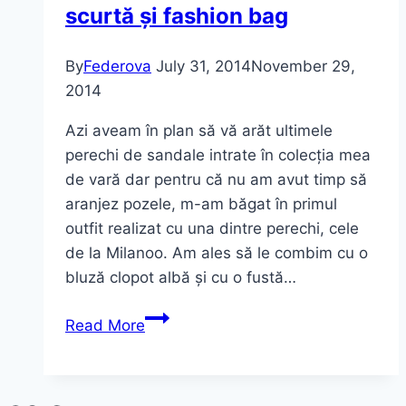
scurtă și fashion bag
By
Federova
July 31, 2014
November 29,
2014
Azi aveam în plan să vă arăt ultimele
perechi de sandale intrate în colecția mea
de vară dar pentru că nu am avut timp să
aranjez pozele, m-am băgat în primul
outfit realizat cu una dintre perechi, cele
de la Milanoo. Am ales să le combim cu o
bluză clopot albă și cu o fustă…
OOTD:
Read More
Bluză
clopot,
fustă