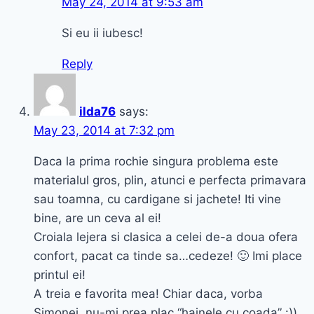
May 24, 2014 at 9:53 am
Si eu ii iubesc!
Reply
ilda76
says:
May 23, 2014 at 7:32 pm
Daca la prima rochie singura problema este
materialul gros, plin, atunci e perfecta primavara
sau toamna, cu cardigane si jachete! Iti vine
bine, are un ceva al ei!
Croiala lejera si clasica a celei de-a doua ofera
confort, pacat ca tinde sa…cedeze! 🙂 Imi place
printul ei!
A treia e favorita mea! Chiar daca, vorba
Simonei, nu-mi prea plac “hainele cu coada” :)),