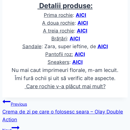
Detalii produse:
Prima rochie
:
AICI
A doua rochie
:
AICI
A treia rochie
:
AICI
Brățări
:
AICI
Sandale
: Zara, super ieftine, de
AICI
Pantofii roz:
AICI
Sneakers
:
AICI
Nu mai caut imprimeuri florale, m-am lecuit.
Îmi fură ochii și uit să verific alte aspecte.
Care rochie v-a plăcut mai mult?
Post
Previous
Crema de zi pe care o folosesc seara – Olay Double
navigation
Action