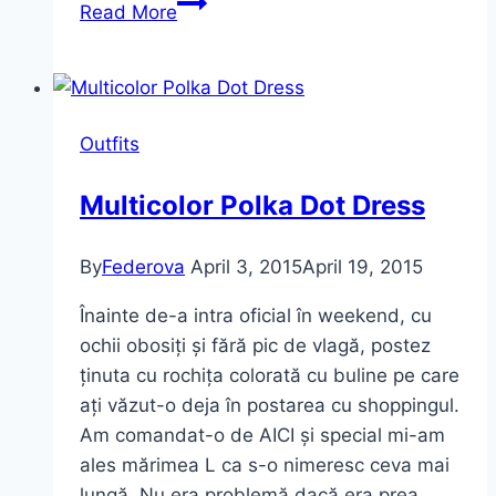
Cum
Read More
se
schimbă
stilul
vestimentar
Outfits
după
naștere
Multicolor Polka Dot Dress
By
Federova
April 3, 2015
April 19, 2015
Înainte de-a intra oficial în weekend, cu
ochii obosiți și fără pic de vlagă, postez
ținuta cu rochița colorată cu buline pe care
ați văzut-o deja în postarea cu shoppingul.
Am comandat-o de AICI și special mi-am
ales mărimea L ca s-o nimeresc ceva mai
lungă. Nu era problemă dacă era prea