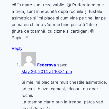
că în mare sunt rezolvabile. 😀 Preferata mea e
a treia, sunt înnebunită după rochiile și fustele
asimetrice și îmi place și cum vine pe tine! Iar pe
prima eu chiar o văd mai bine purtată într-o
ținută de toamnă, cu cizme și cardigan! 😀
Pupici :*
Reply
Federova
says:
May 26, 2014 at 10:31 pm
Si mie imi plac tare mult chestile asimetrice,
adica si bluze, camasi, tricouri, nu doar
rochii.
La toamna clar o pun la treaba, parca vad
ca uit de ea ;)).