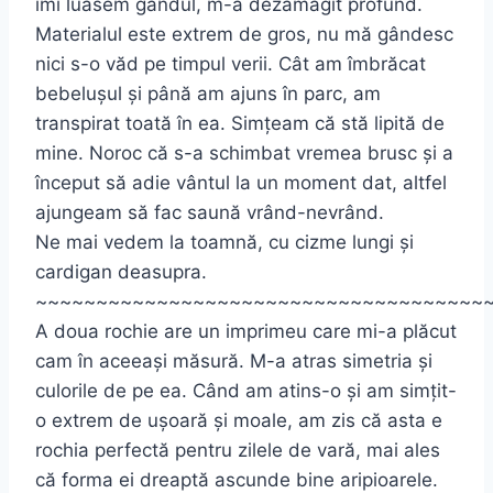
îmi luasem gândul, m-a dezamăgit profund.
Materialul este extrem de gros, nu mă gândesc
nici s-o văd pe timpul verii. Cât am îmbrăcat
bebelușul și până am ajuns în parc, am
transpirat toată în ea. Simțeam că stă lipită de
mine. Noroc că s-a schimbat vremea brusc și a
început să adie vântul la un moment dat, altfel
ajungeam să fac saună vrând-nevrând.
Ne mai vedem la toamnă, cu cizme lungi și
cardigan deasupra.
~~~~~~~~~~~~~~~~~~~~~~~~~~~~~~~~~~~~~
A doua rochie are un imprimeu care mi-a plăcut
cam în aceeași măsură. M-a atras simetria și
culorile de pe ea. Când am atins-o și am simțit-
o extrem de ușoară și moale, am zis că asta e
rochia perfectă pentru zilele de vară, mai ales
că forma ei dreaptă ascunde bine aripioarele.