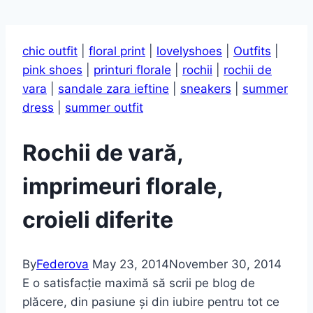
chic outfit
|
floral print
|
lovelyshoes
|
Outfits
|
pink shoes
|
printuri florale
|
rochii
|
rochii de
vara
|
sandale zara ieftine
|
sneakers
|
summer
dress
|
summer outfit
Rochii de vară,
imprimeuri florale,
croieli diferite
By
Federova
May 23, 2014
November 30, 2014
E o satisfacție maximă să scrii pe blog de
plăcere, din pasiune și din iubire pentru tot ce