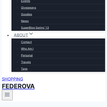
Events
Giveaways
Goodies
News
SuperBlog Spring`13
ABOUT
Contact
Who Am I
Personal
Travels
Tags
SHOPPING
FEDEROVA