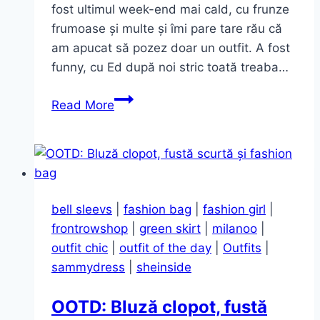
fost ultimul week-end mai cald, cu frunze
frumoase și multe și îmi pare tare rău că
am apucat să pozez doar un outfit. A fost
funny, cu Ed după noi stric toată treaba…
Casual
Read More
fall
outfit
bell sleevs
|
fashion bag
|
fashion girl
|
frontrowshop
|
green skirt
|
milanoo
|
outfit chic
|
outfit of the day
|
Outfits
|
sammydress
|
sheinside
OOTD: Bluză clopot, fustă