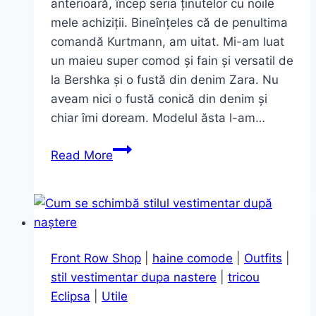
anterioară, încep seria ținutelor cu noile
mele achiziții. Bineînțeles că de penultima
comandă Kurtmann, am uitat. Mi-am luat
un maieu super comod și fain și versatil de
la Bershka și o fustă din denim Zara. Nu
aveam nici o fustă conică din denim și
chiar îmi doream. Modelul ăsta l-am…
Denim
Read More
Skirt
Front Row Shop
|
haine comode
|
Outfits
|
stil vestimentar dupa nastere
|
tricou
Eclipsa
|
Utile