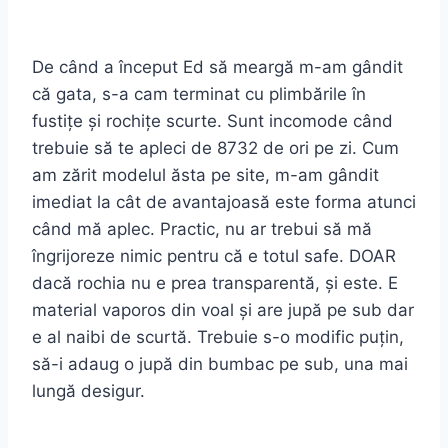
De când a început Ed să meargă m-am gândit
că gata, s-a cam terminat cu plimbările în
fustițe și rochițe scurte. Sunt incomode când
trebuie să te apleci de 8732 de ori pe zi. Cum
am zărit modelul ăsta pe site, m-am gândit
imediat la cât de avantajoasă este forma atunci
când mă aplec. Practic, nu ar trebui să mă
îngrijoreze nimic pentru că e totul safe. DOAR
dacă rochia nu e prea transparentă, și este. E
material vaporos din voal și are jupă pe sub dar
e al naibi de scurtă. Trebuie s-o modific puțin,
să-i adaug o jupă din bumbac pe sub, una mai
lungă desigur.