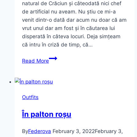
natural de Crăciun și câteodată nici chef
de artificial nu aveam. Nu știu ce mi-a
venit dintr-o dată dar acum nu doar că am
vrut unul dar am fost și în căutarea lui
disperată în câteva locuri. Deja simțeam
că intru în criză de timp, că…
Outfit
Read More
de
seară
de
decembrie
Outfits
În palton roșu
By
Federova
February 3, 2022
February 3,