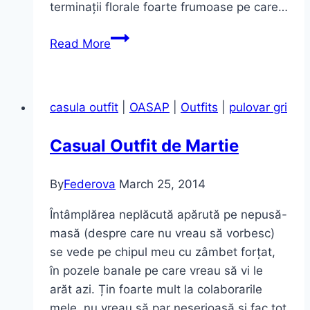
terminații florale foarte frumoase pe care…
Martie
Read More
se
începe
cu
casula outfit
|
OASAP
|
Outfits
|
pulovar gri
Floral
Print
Casual Outfit de Martie
By
Federova
March 25, 2014
Întâmplărea neplăcută apărută pe nepusă-
masă (despre care nu vreau să vorbesc)
se vede pe chipul meu cu zâmbet forțat,
în pozele banale pe care vreau să vi le
arăt azi. Țin foarte mult la colaborarile
mele, nu vreau să par neserioasă și fac tot