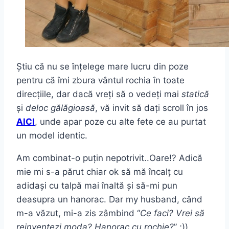
Știu că nu se înțelege mare lucru din poze
pentru că îmi zbura vântul rochia în toate
direcțiile, dar dacă vreți să o vedeți mai
statică
și
deloc gălăgioasă
, vă invit să dați scroll în jos
AICI
, unde apar poze cu alte fete ce au purtat
un model identic.
Am combinat-o puțin nepotrivit..Oare!? Adică
mie mi s-a părut chiar ok să mă încalț cu
adidași cu talpă mai înaltă și să-mi pun
deasupra un hanorac. Dar my husband, când
m-a văzut, mi-a zis zâmbind “
Ce faci? Vrei să
reinventezi moda? Hanorac cu rochie?
” ;))