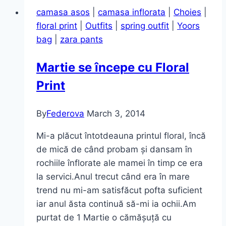
scurți
camasa asos
|
camasa inflorata
|
Choies
|
vara
floral print
|
Outfits
|
spring outfit
|
Yoors
asta?
bag
|
zara pants
Martie se începe cu Floral
Print
By
Federova
March 3, 2014
Mi-a plăcut întotdeauna printul floral, încă
de mică de când probam și dansam în
rochiile înflorate ale mamei în timp ce era
la servici.Anul trecut când era în mare
trend nu mi-am satisfăcut pofta suficient
iar anul ăsta continuă să-mi ia ochii.Am
purtat de 1 Martie o cămășuță cu