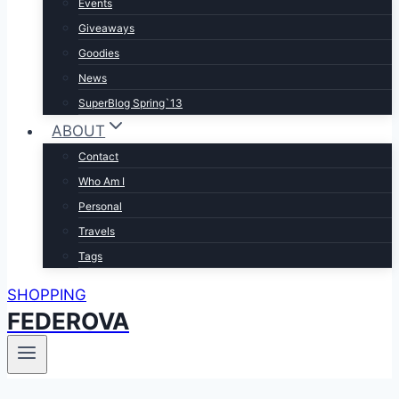
Events
Giveaways
Goodies
News
SuperBlog Spring`13
ABOUT
Contact
Who Am I
Personal
Travels
Tags
SHOPPING
FEDEROVA