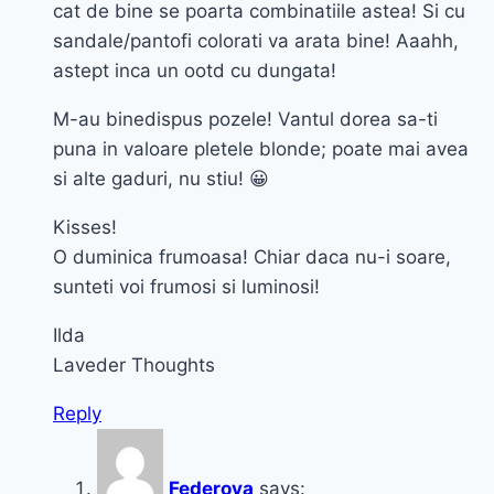
cat de bine se poarta combinatiile astea! Si cu
sandale/pantofi colorati va arata bine! Aaahh,
astept inca un ootd cu dungata!
M-au binedispus pozele! Vantul dorea sa-ti
puna in valoare pletele blonde; poate mai avea
si alte gaduri, nu stiu! 😀
Kisses!
O duminica frumoasa! Chiar daca nu-i soare,
sunteti voi frumosi si luminosi!
Ilda
Laveder Thoughts
Reply
Federova
says: