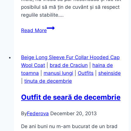
posibilul să mă țin de cuvânt și să respect
regulile stabilite….
Casual
Read More
Outfit
de
Martie
Beige Long Sleeve Fur Collar Hooded Cap
Wool Coat
|
brad de Craciun
|
haina de
toamna
|
manusi lungi
|
Outfits
|
sheinside
|
tinuta de decembrie
Outfit de seară de decembrie
By
Federova
December 20, 2013
De ani buni nu m-am bucurat de un brad