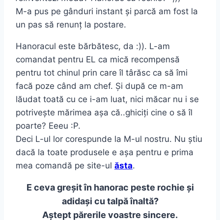
M-a pus pe gânduri instant și parcă am fost la
un pas să renunț la postare.
Hanoracul este bărbătesc, da :)). L-am
comandat pentru EL ca mică recompensă
pentru tot chinul prin care îl târăsc ca să îmi
facă poze când am chef. Și după ce m-am
lăudat toată cu ce i-am luat, nici măcar nu i se
potrivește mărimea așa că..ghiciți cine o să îl
poarte? Eeeu :P.
Deci L-ul lor corespunde la M-ul nostru. Nu știu
dacă la toate produsele e așa pentru e prima
mea comandă pe site-ul
ăsta
.
E ceva greșit în hanorac peste rochie și
adidași cu talpă înaltă?
Aștept p
ărerile voastre sincere.