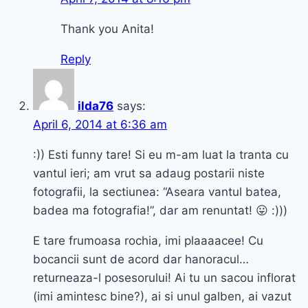
Thank you Anita!
Reply
ilda76
says:
April 6, 2014 at 6:36 am
:)) Esti funny tare! Si eu m-am luat la tranta cu
vantul ieri; am vrut sa adaug postarii niste
fotografii, la sectiunea: “Aseara vantul batea,
badea ma fotografia!”, dar am renuntat! 😛 :)))
E tare frumoasa rochia, imi plaaaacee! Cu
bocancii sunt de acord dar hanoracul…
returneaza-l posesorului! Ai tu un sacou inflorat
(imi amintesc bine?), ai si unul galben, ai vazut