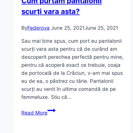
Cum purtăm pantalonii
scurți vara asta?
By
Federova
June 25, 2021
June 25, 2021
Sau mai bine spus, cum port eu pantalonii
scurți vara asta pentru că de curând am
descoperit perechea perfectă pentru mine,
pentru că acoperă exact ce trebuie, coaja
de portocală de la Crăciun, v-am mai spus
eu de ea, o păstrez cu tărie. Pantalonii
scurți au venit în ultima comandă de pe
femmeluxe. Stiu că…
Cum
Read More
purtăm
pantalonii