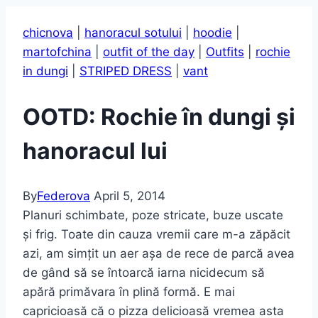
chicnova
|
hanoracul sotului
|
hoodie
|
martofchina
|
outfit of the day
|
Outfits
|
rochie
in dungi
|
STRIPED DRESS
|
vant
OOTD: Rochie în dungi și
hanoracul lui
By
Federova
April 5, 2014
Planuri schimbate, poze stricate, buze uscate
și frig. Toate din cauza vremii care m-a zăpăcit
azi, am simțit un aer așa de rece de parcă avea
de gând să se întoarcă iarna nicidecum să
apără primăvara în plină formă. E mai
capricioasă că o pizza delicioasă vremea asta