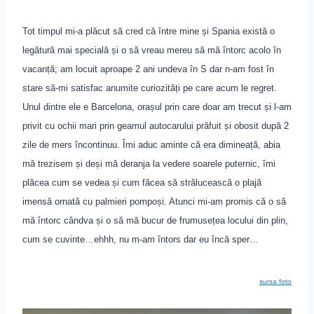
Tot timpul mi-a plăcut să cred că între mine și Spania există o
legătură mai specială și o să vreau mereu să mă întorc acolo în
vacanță
;
am locuit aproape 2 ani undeva în S dar n-am fost în
stare să-mi satisfac anumite curiozități pe care acum le regret.
Unul dintre ele e Barcelona, orașul prin care doar am trecut și l-am
privit cu ochii mari prin geamul autocarului prăfuit și obosit după 2
zile de mers încontinuu. Îmi aduc aminte că era dimineață, abia
mă trezisem și deși mă deranja la vedere soarele puternic, îmi
plăcea cum se vedea și cum făcea să strălucească o plajă
imensă ornată cu palmieri pompoși. Atunci mi-am promis că o să
mă întorc cândva și o să mă bucur de frumusețea locului din plin,
cum se cuvinte…ehhh, nu m-am întors dar eu încă sper…
sursa foto