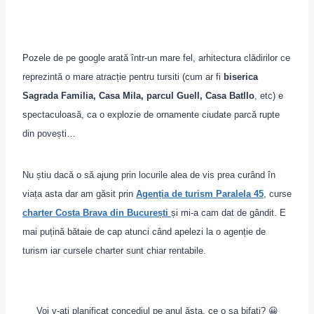
Pozele de pe google arată într-un mare fel, arhitectura clădirilor ce
reprezintă o mare atracție pentru tursiti (cum ar fi
biserica
Sagrada Familia, Casa Mila, parcul Guell, Casa Batllo
, etc) e
spectaculoasă, ca o explozie de ornamente ciudate parcă rupte
din povești…
Nu știu dacă o să ajung prin locurile alea de vis prea curând în
viața asta dar am găsit prin
Agenția de turism Paralela 45
, curs
e
charter Costa Brava din București
și mi-a cam dat de gândit. E
mai puțină bătaie de cap atunci când apelezi la o agenție de
turism iar cursele charter sunt chiar rentabile.
Voi v-ați planificat concediul pe anul ăsta, ce o sa bifați? 😀