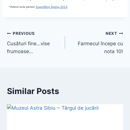
*Articol scris pentru
SuperBlog Spring 2013
.
Post
PREVIOUS
NEXT
Cusături fine…vise
Farmecul începe cu
navigation
frumoase…
nota 10!
Similar Posts