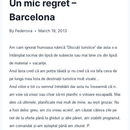
Un mic regret –
Barcelona
By
Federova
March 19, 2013
Am cam ignorat frumoasa rubrică “Discuții turistice” dar asta s-a
întâmplat tocmai din lipsă de subiecte sau mai bine zis din lipsă
de material = vacanțe.
Anul
ă
sta cred c
ă
am porția tăiată și nu cred că voi bifa ceva de
pe lunga mea lista de destina
ț
ii turistice mult visate…
Anul viitor e tot cu semnul întrebării dar asta nu înseamnă că n-
am voie să visez sau chiar să-mi planific o viitoare escapadă. Mai
ales că ultim
e
le, planificate mai mult de mine, au ieșit grozav. Nu
a fost deloc greu, am zis vreau acolo!, am căutat câteva zile pe
net de la oferte până la ghiduri și alte păreri, am stabilit programul,
am comandat și-am așteptat până am zburat :P.