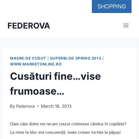
Skip
SHOPPING
to
content
FEDEROVA
MASINI DE CUSUT
|
SUPERBLOG SPRING 2013
|
WWW.MARKETONLINE.RO
Cusături fine…vise
frumoase…
By
Federova
March 18, 2013
Oare câte dintre noi ne-am crezut croitorese cândva în copilărie?
La mine la bloc era concurență; toate croiam rochițe la păpuși