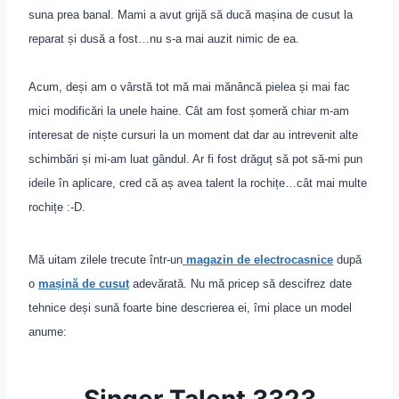
suna prea banal. Mami a avut grijă să ducă mașina de cusut la
reparat și dusă a fost…nu s-a mai auzit nimic de ea.
Acum, deși am o vârstă tot mă mai mănâncă pielea și mai fac
mici modificări la unele haine. Cât am fost șomeră chiar m-am
interesat de niște cursuri la un moment dat dar au intrevenit alte
schimbări și mi-am luat gândul. Ar fi fost drăguț să pot să-mi pun
ideile în aplicare, cred că aș avea talent la rochițe…cât mai multe
rochițe :-D.
Mă ui
ta
m zilele trecute într-un
magazin de electrocasnice
după
o
mașină de cusut
adevărată. Nu mă pricep să descifrez date
tehnice de
ș
i sun
ă
foarte bine descrierea ei
,
îmi place un model
anume
:
Singer Talent 3323