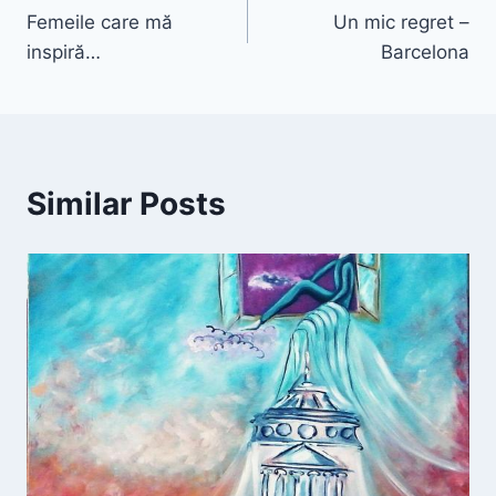
Femeile care mă
Un mic regret –
navigation
inspiră…
Barcelona
Similar Posts