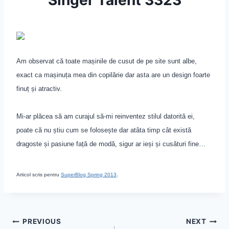
Am observat că toate mașinile de cusut de pe site sunt albe,
exact c
a
mașinuța mea din copilărie dar asta are un design foarte
finuț și atractiv.
Mi-ar plăcea să am curajul să-mi reinventez stilul datorită ei,
poate că nu știu cum se folosește dar atâta timp cât există
dragoste și pasiune față de modă, sigur ar ieși și cusături fine…
.
Articol scris pentru
SuperBlog Spring 2013
Post
PREVIOUS
NEXT