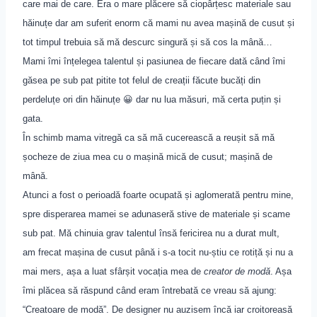
care mai de care. Era o mare plăcere să ciopârțesc materiale sau
hăinuțe dar am suferit enorm că mami nu avea mașină de cusut și
tot timpul trebuia să mă descurc singură și să cos la mână…
Mami îmi înțelegea talentul și pasiunea de fiecare dată când îmi
găsea pe sub pat pitite tot felul de creații făcute bucăți din
perdeluțe ori din hăinuțe 😀 dar nu lua măsuri, mă certa puțin și
gata.
În schimb mama vitregă ca să mă cucerească a reușit să mă
șocheze de ziua mea cu o mașină mică de cusut; mașină de
mână.
Atunci a fost o perioadă foarte ocupată și aglomerată pentru mine,
spre disperarea mamei se adunaseră stive de materiale și scame
sub pat. Mă chinuia grav talentul însă fericirea nu a durat mult,
am frecat mașina de cusut până i s-a tocit nu-știu ce rotiță și nu a
mai mers, așa a luat sfârșit vocația mea de
creator de modă
. Așa
îmi plăcea să răspund când eram întrebată ce vreau să ajung:
“Creatoare de modă”. De designer nu auzisem încă iar croitoreasă