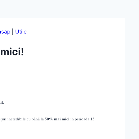
asap
|
Utile
mici!
il.
50% mai mici
15
ețuri incredibile cu până la
în perioada