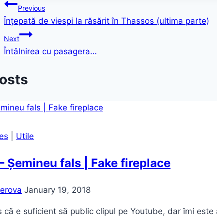
Post
Previous
Înțepată de viespi la răsărit în Thassos (ultima parte)
navigation
Next
Întâlnirea cu pasagera…
Posts
es
|
Utile
– Șemineu fals | Fake fireplace
erova
January 19, 2018
 că e suficient să public clipul pe Youtube, dar îmi este