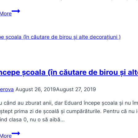
Cel
More
mai
frumos
albastru
ocean
și
deschiderea
magazinului
ncepe școala (în căutare de birou și alt
Inglot
erova
August 26, 2019
August 27, 2019
u când au zburat anii, dar Eduard începe școala și nu îm
ștept prima zi de școală și cumpărăturile. Pentru că nu
iind clasa 0, nu o să aibă…
Ed
More