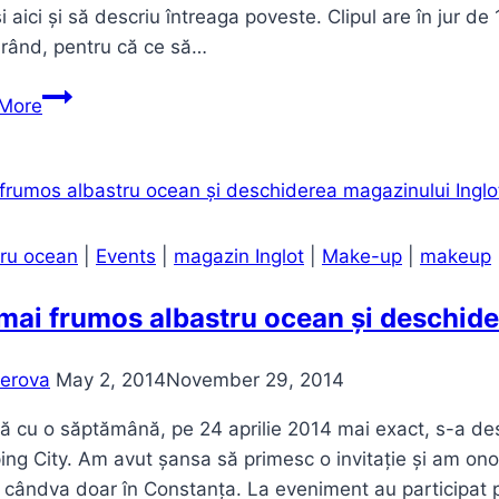
și aici și să descriu întreaga poveste. Clipul are în jur 
a rând, pentru că ce să…
DIY
More
–
Șemineu
fals
|
Fake
tru ocean
|
Events
|
magazin Inglot
|
Make-up
|
makeup
fireplace
mai frumos albastru ocean și deschide
erova
May 2, 2014
November 29, 2014
ă cu o săptămână, pe 24 aprilie 2014 mai exact, s-a de
ng City. Am avut șansa să primesc o invitație și am ono
cândva doar în Constanța. La eveniment au participat p