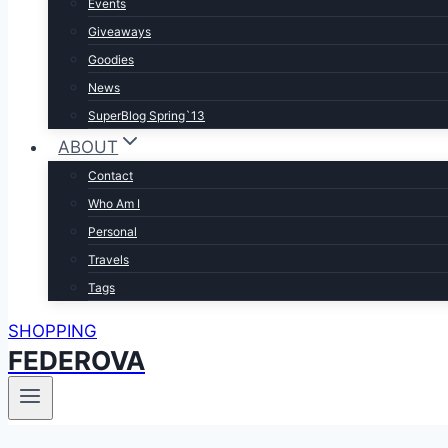
Events
Giveaways
Goodies
News
SuperBlog Spring`13
ABOUT
Contact
Who Am I
Personal
Travels
Tags
SHOPPING
FEDEROVA