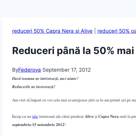
reduceri 50% Capra Nera si Alive
|
reduceri 50% o
Reduceri până la 50% mai 
By
Federova
September 17, 2012
Dacă toamna ne întristează, nu-i nimic!
Reducerile ne înviorează!
Am vrut să împart cu voi cele mai avantajoase știri ce le-am primit azi pe ma
Alive
Capra Nera
Încep cu un
site
interesant ale cărui produse
și
sunt la pr
septembrie-15 noiembrie 2012
!