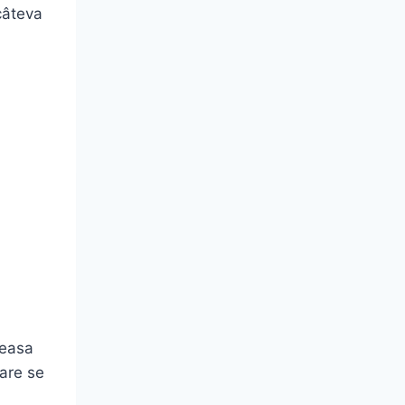
 câteva
neasa
care se