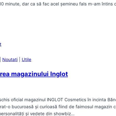
de 10 minute, dar ca să fac acel șemineu fals m-am întins
|
Noutati
|
Utile
rea magazinului Inglot
schis oficial magazinul INGLOT Cosmetics în incinta Bă
rat-o bucuroasă și curioasă fiind de faimosul magazin 
ersonalități și vedete din showbiz…