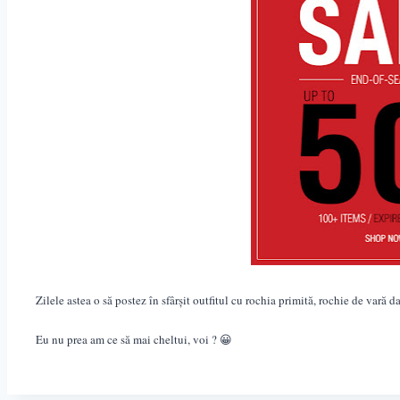
Zilele astea o să postez în sfârșit outfitul cu rochia primită, rochie de vară d
Eu nu prea am ce să mai cheltui, voi ? 😀