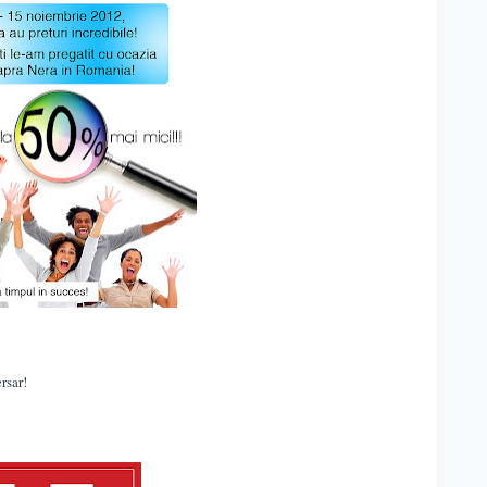
rsar!