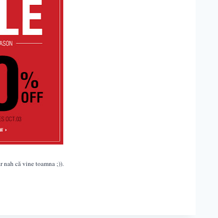
ar nah c
ă
vine toamna ;)).