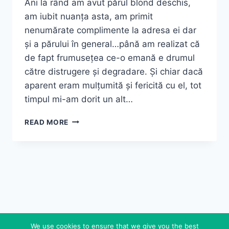
Ani la rând am avut părul blond deschis,
am iubit nuanța asta, am primit
nenumărate complimente la adresa ei dar
și a părului în general…până am realizat că
de fapt frumusețea ce-o emană e drumul
către distrugere și degradare. Și chiar dacă
aparent eram mulțumită și fericită cu el, tot
timpul mi-am dorit un alt…
RUTINA
READ MORE
DE
ÎNGRIJIRE
A
PĂRULUI
MEU
We use cookies to ensure that we give you the best