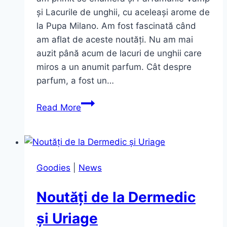
și Lacurile de unghii, cu aceleași arome de
la Pupa Milano. Am fost fascinată când
am aflat de aceste noutăți. Nu am mai
auzit până acum de lacuri de unghii care
miros a un anumit parfum. Cât despre
parfum, a fost un…
Parfumurile
Read More
Vamp
și
Lacurile
de
Goodies
|
News
unghi
cu
Noutăți de la Dermedic
aceleași
arome
și Uriage