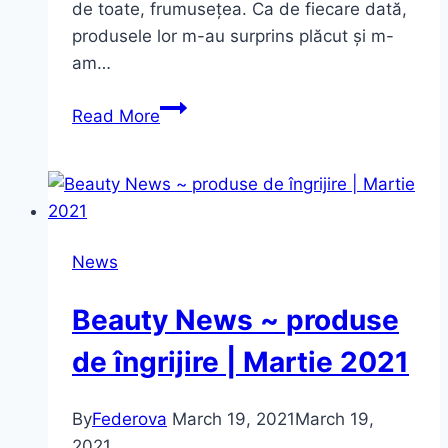
de toate, frumusețea. Ca de fiecare dată,
produsele lor m-au surprins plăcut și m-
am…
FIGHT
Read More
LIKE
A
WOMAN
~
Pupa
News
Milano
|
Beauty News ~ produse
noua
colecție
de îngrijire | Martie 2021
de
makeup
By
Federova
March 19, 2021
March 19,
2021