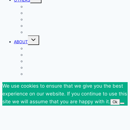
child
menu
Events
Giveaways
Goodies
News
SuperBlog Spring`13
Toggle
ABOUT
child
menu
Contact
Who Am I
Personal
Travels
Tags
We use cookies to ensure that we give you the best
experience on our website. If you continue to use this
site we will assume that you are happy with it.
Ok