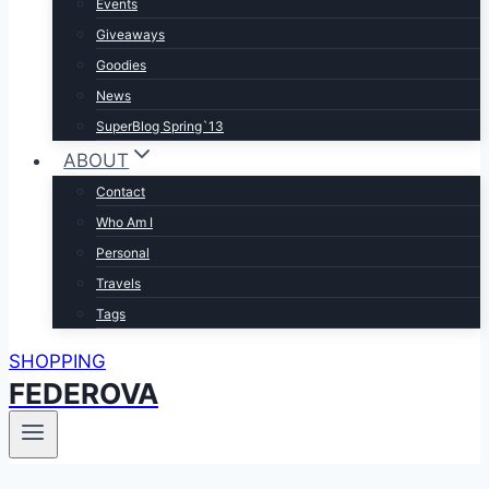
Events
Giveaways
Goodies
News
SuperBlog Spring`13
ABOUT
Contact
Who Am I
Personal
Travels
Tags
SHOPPING
FEDEROVA