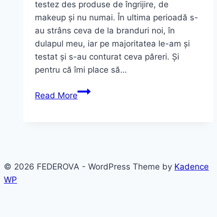
testez des produse de îngrijire, de
makeup și nu numai. În ultima perioadă s-
au strâns ceva de la branduri noi, în
dulapul meu, iar pe majoritatea le-am și
testat și s-au conturat ceva păreri. Și
pentru că îmi place să…
Beauty
Read More
News
~
produse
de
îngrijire
© 2026 FEDEROVA - WordPress Theme by
Kadence
|
WP
Martie
2021