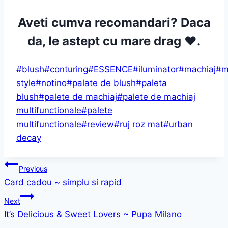
Aveti cumva recomandari? Daca
da, le astept cu mare drag ♥.
Post
#
blush
#
conturing
#
ESSENCE
#
iluminator
#
machiaj
#
m
Tags:
style
#
notino
#
palate de blush
#
paleta
blush
#
palete de machiaj
#
palete de machiaj
multifunctionale
#
palete
multifunctionale
#
review
#
ruj roz mat
#
urban
decay
Post
Previous
Card cadou ~ simplu si rapid
navigation
Next
It’s Delicious & Sweet Lovers ~ Pupa Milano