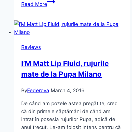
Machiaj
Read More
cu
primele
mele
produse
de
Reviews
make-
up
I’M Matt Lip Fluid, rujurile
de
mate de la Pupa Milano
la
Amway
By
Federova
March 4, 2016
De când am pozele astea pregătite, cred
că din primele săptămâni de când am
intrat în posesia rujurilor Pupa, adică de
anul trecut. Le-am folosit intens pentru că