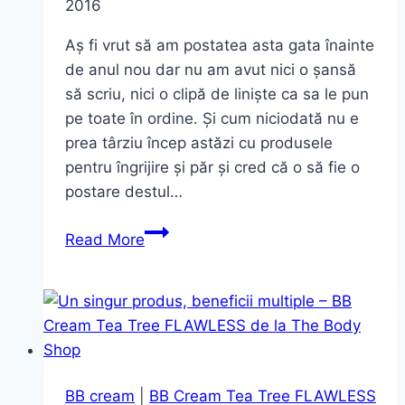
2016
Aș fi vrut să am postatea asta gata înainte
de anul nou dar nu am avut nici o șansă
să scriu, nici o clipă de liniște ca sa le pun
pe toate în ordine. Și cum niciodată nu e
prea târziu încep astăzi cu produsele
pentru îngrijire și păr și cred că o să fie o
postare destul…
Best
Read More
of
2015
–
produse
de
îngrijire
BB cream
|
BB Cream Tea Tree FLAWLESS