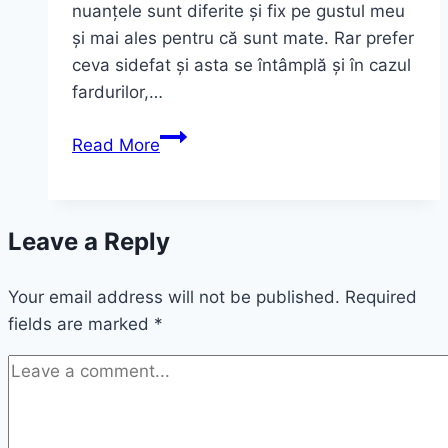
nuanțele sunt diferite și fix pe gustul meu
și mai ales pentru că sunt mate. Rar prefer
ceva sidefat și asta se întâmplă și în cazul
fardurilor,…
I’M
Read More
Matt
Lip
Fluid,
Leave a Reply
rujurile
mate
Your email address will not be published.
de
Required
fields are marked
*
la
Pupa
Milano