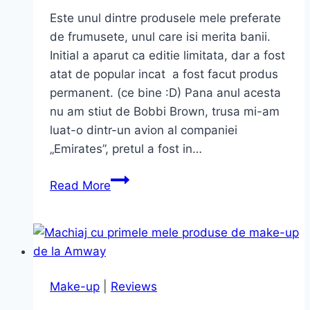
la
Este unul dintre produsele mele preferate
The
de frumusete, unul care isi merita banii.
Body
Initial a aparut ca editie limitata, dar a fost
Shop
atat de popular incat a fost facut produs
permanent. (ce bine :D) Pana anul acesta
nu am stiut de Bobbi Brown, trusa mi-am
luat-o dintr-un avion al companiei
„Emirates”, pretul a fost in…
Trusa
Read More
mea
favorita
Bobbi
Brown
Shimmer
Make-up
|
Reviews
Brick
in