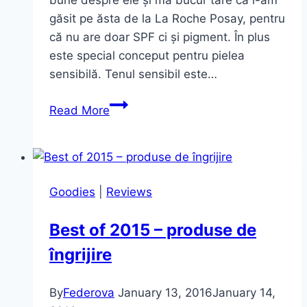
găsit pe ăsta de la La Roche Posay, pentru
că nu are doar SPF ci și pigment. În plus
este special conceput pentru pielea
sensibilă. Tenul sensibil este…
CC
Read More
Cream
pentru
piele
sensibilă
Goodies
|
Reviews
–
La
Best of 2015 – produse de
Roche-
îngrijire
Posay
Rosaliac
SPF
By
Federova
January 13, 2016
January 14,
30