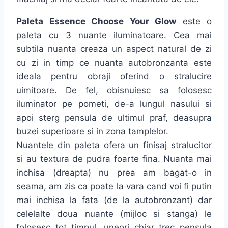
Paleta Essence Choose Your Glow
este o
paleta cu 3 nuante iluminatoare. Cea mai
subtila nuanta creaza un aspect natural de zi
cu zi in timp ce nuanta autobronzanta este
ideala pentru obraji oferind o stralucire
uimitoare. De fel, obisnuiesc sa folosesc
iluminator pe pometi, de-a lungul nasului si
apoi sterg pensula de ultimul praf, deasupra
buzei superioare si in zona tamplelor.
Nuantele din paleta ofera un finisaj stralucitor
si au textura de pudra foarte fina. Nuanta mai
inchisa (dreapta) nu prea am bagat-o in
seama, am zis ca poate la vara cand voi fi putin
mai inchisa la fata (de la autobronzant) dar
celelalte doua nuante (mijloc si stanga) le
folosesc tot timpul, uneori chiar trec pensula