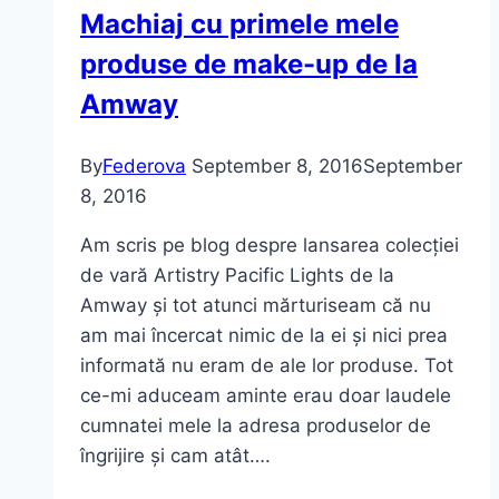
Machiaj cu primele mele
Apricot
produse de make-up de la
Amway
By
Federova
September 8, 2016
September
8, 2016
Am scris pe blog despre lansarea colecției
de vară Artistry Pacific Lights de la
Amway și tot atunci mărturiseam că nu
am mai încercat nimic de la ei și nici prea
informată nu eram de ale lor produse. Tot
ce-mi aduceam aminte erau doar laudele
cumnatei mele la adresa produselor de
îngrijire și cam atât….