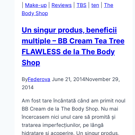
|
Make-up
|
Reviews
|
TBS
|
ten
|
The
Body Shop
Un singur produs, beneficii
multiple – BB Cream Tea Tree
FLAWLESS de la The Body
Shop
By
Federova
June 21, 2014
November 29,
2014
Am fost tare încântată când am primit noul
BB Cream de la The Body Shop. Nu mai
încercasem nici unul care să promită și
tratarea imperfecțiunilor, pe lângă
hidratare și acoperire. Un singur produs,