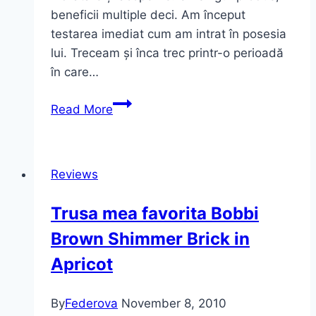
beneficii multiple deci. Am început
testarea imediat cum am intrat în posesia
lui. Treceam și înca trec printr-o perioadă
în care…
Un
Read More
singur
produs,
beneficii
Reviews
multiple
–
Trusa mea favorita Bobbi
BB
Brown Shimmer Brick in
Cream
Tea
Apricot
Tree
FLAWLESS
By
Federova
November 8, 2010
de