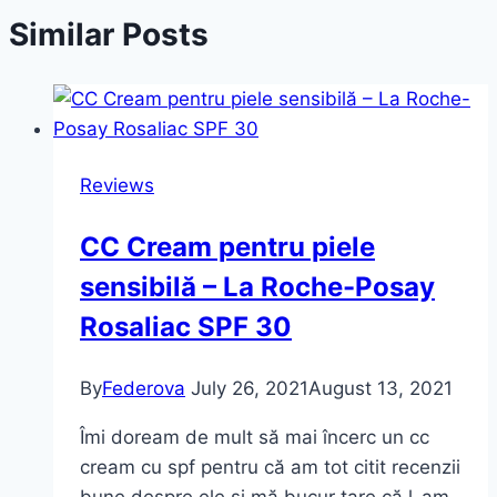
Similar Posts
Reviews
CC Cream pentru piele
sensibilă – La Roche-Posay
Rosaliac SPF 30
By
Federova
July 26, 2021
August 13, 2021
Îmi doream de mult să mai încerc un cc
cream cu spf pentru că am tot citit recenzii
bune despre ele și mă bucur tare că l-am