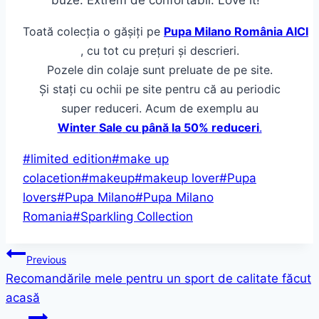
buze. Extrem de confortabil. Love
it
!
Toată
colecția
o
gă
și
ți
pe
Pupa
Milano
România
AICI
, cu
tot
cu
prețuri
și
descrieri.
Pozele
din
colaje
sunt
preluate de pe
site
.
Și
stați
cu ochii pe
site
pentru
că
au periodic
super reduceri. Acum de exemplu au
Winter
Sale
cu
până
la
50% reduceri
.
Post
#
limited edition
#
make up
Tags:
colacetion
#
makeup
#
makeup lover
#
Pupa
lovers
#
Pupa Milano
#
Pupa Milano
Romania
#
Sparkling Collection
Post
Previous
Recomandările mele pentru un sport de calitate făcut
navigation
acasă