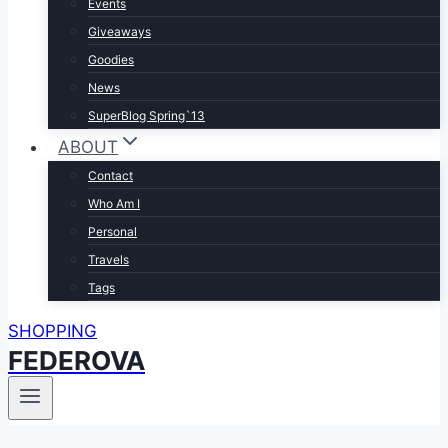
Events
Giveaways
Goodies
News
SuperBlog Spring`13
ABOUT
Contact
Who Am I
Personal
Travels
Tags
SHOPPING
FEDEROVA