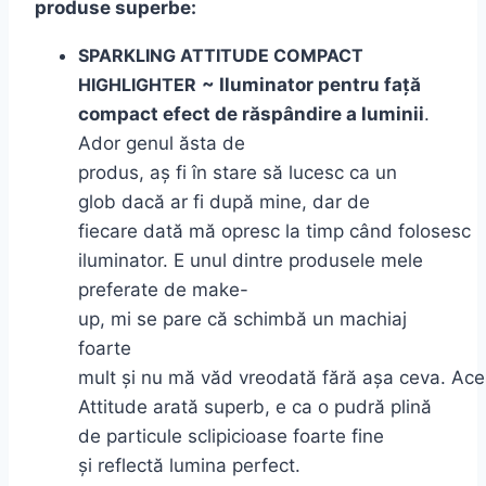
produse superbe:
SPARKLING ATTITUDE COMPACT
HIGHLIGHTER
~ Iluminator pentru față
compact efect de răspândire a luminii
.
Ador genul ă
sta
de
produs,
aș
fi
în
stare
să
lucesc
ca
un
glob
dacă
ar fi
după
mine
, dar de
fiecare
dată
mă
opresc
la
timp
când
folosesc
iluminator. E unul
dintre
produsele mele
preferate de make-
up,
mi
se
pare
că
schimbă
un machiaj
foarte
mult
și
nu
mă
văd
vreodată
fără
așa
ceva.
Ace
Attitude
arată
superb, e
ca
o
pudr
ă
plină
de particule sclipicioase foarte fine
și
reflectă
lumina
perfect.