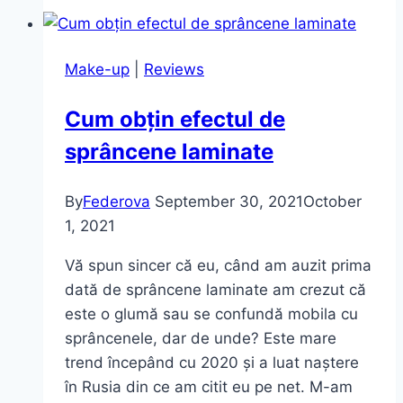
produse
de
make-
Make-up
|
Reviews
up
de
Cum obțin efectul de
la
sprâncene laminate
Milani
By
Federova
September 30, 2021
October
1, 2021
Vă spun sincer că eu, când am auzit prima
dată de sprâncene laminate am crezut că
este o glumă sau se confundă mobila cu
sprâncenele, dar de unde? Este mare
trend începând cu 2020 și a luat naștere
în Rusia din ce am citit eu pe net. M-am