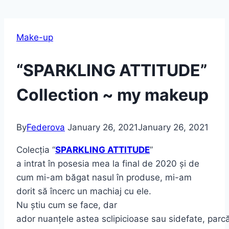
Make-up
“SPARKLING ATTITUDE”
Collection ~ my makeup
By
Federova
January 26, 2021
January 26, 2021
Colecția “
SPARKLING ATTITUDE
”
a
intrat
în
posesia
mea
la
final de 2020
și
de
cum
mi
-am
băgat
nasul
în
produse, mi-am
dorit
să
încerc
un machiaj cu ele.
Nu
știu
cum
se
face, dar
ador
nuanțele
astea
sclipicioase
sau
sidefate,
parc