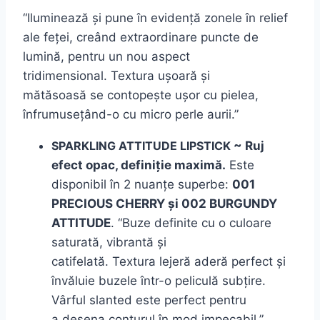
“Iluminează și pune în evidență zonele în relief
ale feței, creând extraordinare puncte de
lumină, pentru un nou aspect
tridimensional.
Textura
ușoară și
mătăsoasă
se
contopeș
te
ușor cu pielea,
înfrumusețând-o cu micro perle aurii.”
SPARKLING ATTITUDE LIPSTICK
~ Ruj
efect opac, definiție maximă.
Este
disponibil
în
2
nuanțe
superbe:
001
PRECIOUS CHERRY
și
002 BURGUNDY
ATTITUDE
. “Buze
definite
cu o culoare
saturată, vibrantă și
catifelată.
Textura
lejeră aderă perfect și
învăluie buzele într-o peliculă subțire.
Vârful slanted este perfect pentru
a
desena
conturul în mod impecabil.”