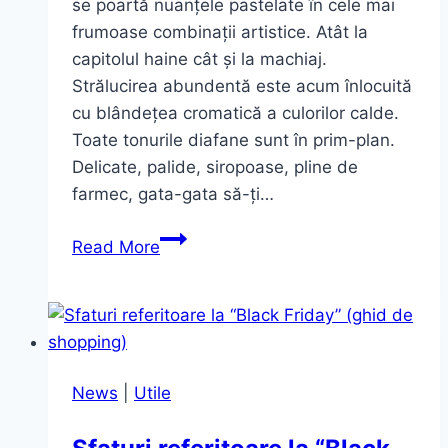
se poartă nuanțele pastelate în cele mai
frumoase combinații artistice. Atât la
capitolul haine cât și la machiaj.
Strălucirea abundentă este acum înlocuită
cu blândețea cromatică a culorilor calde.
Toate tonurile diafane sunt în prim-plan.
Delicate, palide, siropoase, pline de
farmec, gata-gata să-ți…
Blossom
Read More
Collection
Melkior
(MOTD)
News
|
Utile