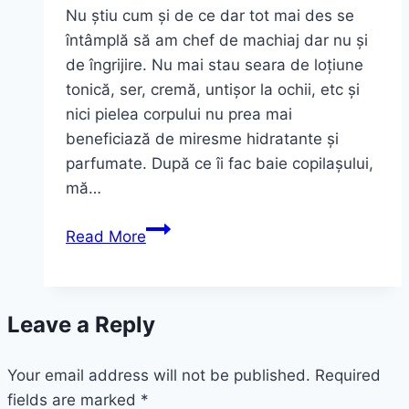
Nu știu cum și de ce dar tot mai des se
întâmplă să am chef de machiaj dar nu și
de îngrijire. Nu mai stau seara de loțiune
tonică, ser, cremă, untișor la ochii, etc și
nici pielea corpului nu prea mai
beneficiază de miresme hidratante și
parfumate. După ce îi fac baie copilașului,
mă…
Reviews.
Read More
Fondul
de
ten
Leave a Reply
Skin
Luminizer
Your email address will not be published.
și
Required
fields are marked
*
iluminatorul