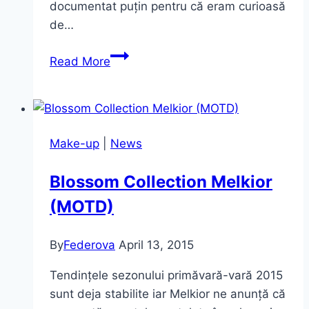
documentat puțin pentru că eram curioasă
de…
Cum
Read More
obțin
efectul
de
sprâncene
Make-up
|
News
laminate
Blossom Collection Melkior
(MOTD)
By
Federova
April 13, 2015
Tendințele sezonului primăvară-vară 2015
sunt deja stabilite iar Melkior ne anunță că