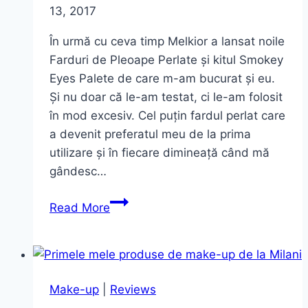
13, 2017
În urmă cu ceva timp Melkior a lansat noile
Farduri de Pleoape Perlate și kitul Smokey
Eyes Palete de care m-am bucurat și eu.
Și nu doar că le-am testat, ci le-am folosit
în mod excesiv. Cel puțin fardul perlat care
a devenit preferatul meu de la prima
utilizare și în fiecare dimineață când mă
gândesc…
Cum
Read More
am
folosit
paleta Smokey
Eyes~
Make-up
|
Reviews
Melkior