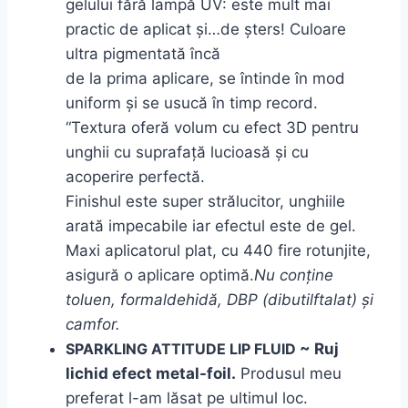
gelului fără lampă UV: este mult mai
practic de aplicat și…de șters! Culoare
ultra pigmentată încă
de
la
prima
aplicare,
se
întinde în mod
uniform și se usucă în
timp
record.
“
Textura
oferă volum cu efect 3D pentru
unghii cu suprafață lucioasă și cu
acoperire perfectă.
Finishul este super strălucitor, unghiile
arată impecabile iar efectul este de gel.
Maxi aplicatorul
plat
, cu 440 fire rotunjite,
asigură o aplicare optimă.
Nu conține
toluen, formaldehidă, DBP (dibutilftalat) și
camfor.
SPARKLING ATTITUDE LIP FLUID
~ Ruj
lichid efect metal-foil.
Produsul meu
preferat l-am
lăsat
pe ultimul loc.