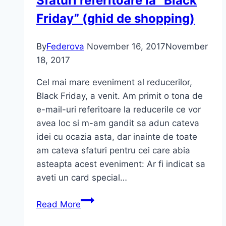
Sfaturi referitoare la “Black
Friday” (ghid de shopping)
By
Federova
November 16, 2017
November
18, 2017
Cel mai mare eveniment al reducerilor,
Black Friday, a venit. Am primit o tona de
e-mail-uri referitoare la reducerile ce vor
avea loc si m-am gandit sa adun cateva
idei cu ocazia asta, dar inainte de toate
am cateva sfaturi pentru cei care abia
asteapta acest eveniment: Ar fi indicat sa
aveti un card special…
Sfaturi
Read More
referitoare