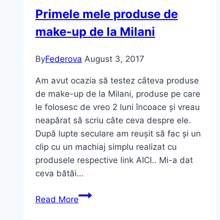
(video)
Primele mele produse de
make-up de la Milani
By
Federova
August 3, 2017
Am avut ocazia să testez câteva produse
de make-up de la Milani, produse pe care
le folosesc de vreo 2 luni încoace și vreau
neapărat să scriu câte ceva despre ele.
După lupte seculare am reușit să fac și un
clip cu un machiaj simplu realizat cu
produsele respective link AICI.. Mi-a dat
ceva bătăi…
Primele
Read More
mele