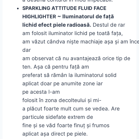
SPARKLING ATTITUDE FLUID FACE
HIGHLIGHTER
~ Iluminatorul de față
lichid efect piele radioasă.
Destul
de rar
am folosit iluminator lichid pe
toată
fața
,
am
văzut
cândva
niște
machiaje
așa
și
am
înc
dar
am
observat
că
nu
avantajează
orice
tip
de
ten.
Așa
că
pentru
față
am
preferat
să
rămân
la
iluminatorul solid
aplicat doar pe anumite zone iar
pe
acesta
l-am
folosit
în
zona
decolteului
și
mi
-
a
plăcut
foarte
mult
cum
se
vedea. Are
particule sidefate extrem de
fine
și
se
văd
foarte
finuț
și
frumos
aplicat
așa
direct pe piele.