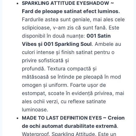
SPARKLING ATTITUDE EYESHADOW
~
Fard de pleoape satinat efect luminos.
Fardurile
astea
sunt
geniale,
mai
ales
cele
sclipicioase, v-am zis
că
sunt
fană
. Este
disponibil
în
două
nuanțe
:
001 Satin
Vibes
și
001 Sparkling
Soul
. Ambele au
culori intense și finish satinat pentru o
privire sofisticată și
profundă.
Textura
compactă și
mătăsoasă
se
întinde pe pleoapă în mod
omogen și uniform. Foarte ușor de
estompat, scoate în evidență privirea, mai
ales ochii verzi, cu reflexe satinate
luminoase.
MADE TO LAST DEFINITION EYES
~ Creion
de ochi automat durabilitate extremă
.
Waterproof. Sparkling Attitude. Este un