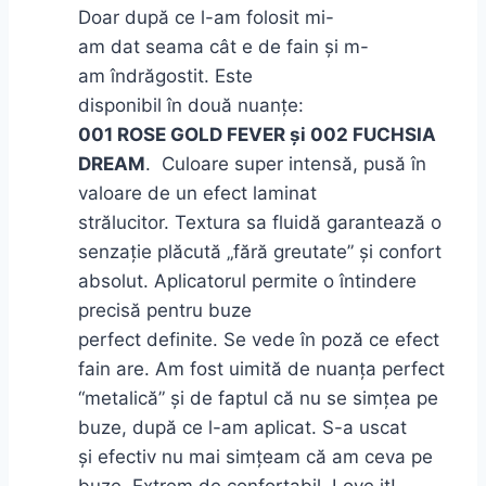
Doar
după
ce l-am folosit
mi
-
am
dat
seama
cât
e de fain
și
m-
am
îndrăgostit
. Este
disponibil
în
două
nuanțe
:
001
ROSE
GOLD FEVER
și
002 FUCHSIA
DREAM
.
Culoare super intensă, pusă în
valoare de un efect laminat
strălucitor.
Textura
sa
fluidă garantează o
senzație plăcută „fără greutate” și confort
absolut. Aplicatorul permite o întindere
precisă pentru buze
perfect
definite
.
Se
vede
în
poză
ce efect
fain are. Am fost
uimită
de
nuanța
perfect
“
metalică
”
și
de faptul
că
nu
se
simțea
pe
buze,
după
ce l-am aplicat. S-a uscat
și
efectiv nu
mai
simțeam
că
am ceva pe