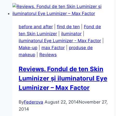
la
“Black
Friday”
(ghid
before and after
|
find de ten
|
Fond de
de
ten Skin Luminizer
|
iluminator
|
shopping)
iluminatorul Eye Luminizer - Max Factor
|
Make-up
|
max Factor
|
produse de
makeup
|
Reviews
Reviews. Fondul de ten Skin
Luminizer și iluminatorul Eye
Luminizer – Max Factor
By
Federova
August 22, 2014
November 27,
2014