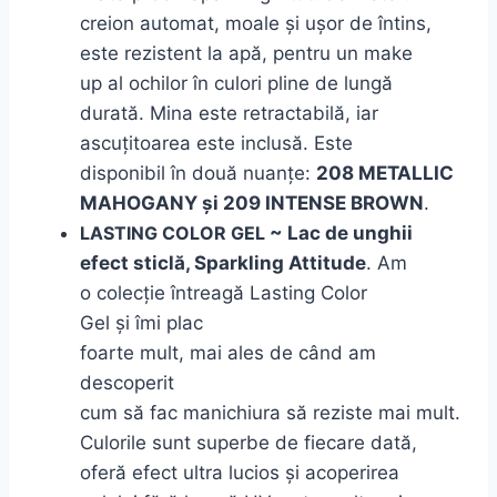
creion automat, moale și ușor de întins,
este rezistent
la
apă, pentru un make
up
al
ochilor în culori pline de lungă
durată.
Mina
este retractabilă, iar
ascuțitoarea este inclusă. Este
disponibil
în
două
nuanțe
:
208 METALLIC
MAHOGANY
și
209 INTENSE BROWN
.
LASTING COLOR GEL
~
Lac
de unghii
efect sticlă, Sparkling Attitude
. Am
o
colecție
întreagă
Lasting Color
Gel
și
îmi
plac
foarte
mult
,
mai
ales
de
când
am
descoperit
cum
să
fac
manichiura
să
reziste mai mult.
Culorile
sunt
superbe de fiecare
dată
,
oferă efect ultra lucios și acoperirea