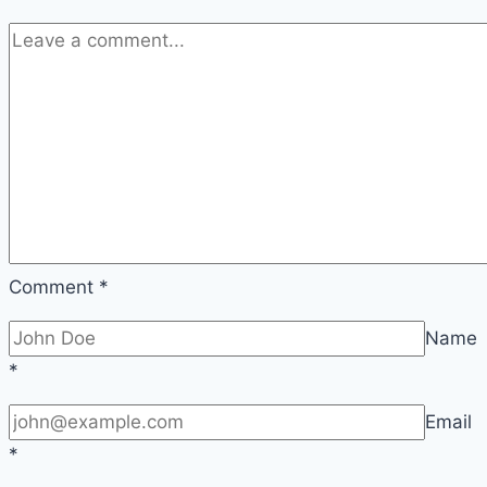
Eye
Luminizer
–
Max
Factor
Comment
*
Name
*
Email
*