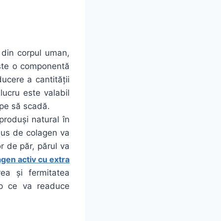
din corpul uman,
 Este o componentă
ducere a cantității
lucru este valabil
epe să scadă.
produși natural în
 plus de colagen va
or de păr, părul va
gen activ cu extra
ea și fermitatea
imp ce va readuce