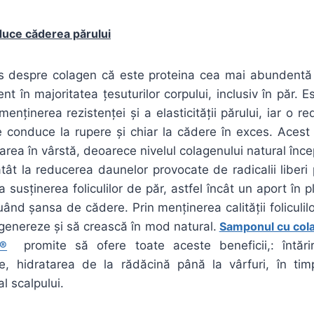
duce căderea părului
 despre colagen că este proteina cea mai abundentă 
ent în majoritatea țesuturilor corpului, inclusiv în păr.
enținerea rezistenței și a elasticității părului, iar o re
 conduce la rupere și chiar la cădere în exces. Acest 
tarea în vârstă, deoarece nivelul colagenului natural înc
tât la reducerea daunelor provocate de radicalii liberi 
a susținerea foliculilor de păr, astfel încât un aport în
nuând șansa de cădere. Prin menținerea calității foliculil
genereze și să crească în mod natural.
Samponul cu cola
®
promite să ofere toate aceste beneficii,: întărir
e, hidratarea de la rădăcină până la vârfuri, în t
al scalpului.