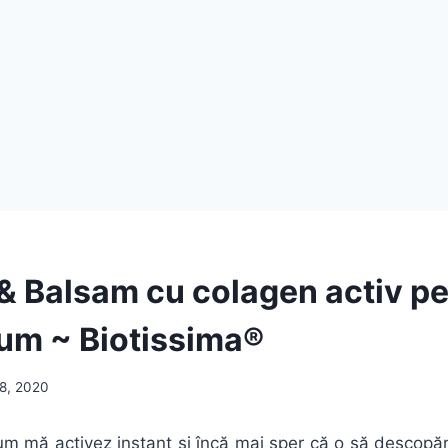
 Balsam cu colagen activ pe
lum ~ Biotissima®
28, 2020
m mă activez instant și încă mai sper că o să descopă