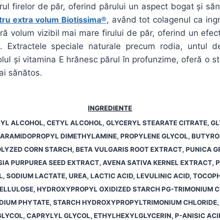
ul firelor de păr, oferind părului un aspect bogat și să
tru extra volum Biotissima®
, având tot colagenul ca ingr
ă volum vizibil mai mare firului de păr, oferind un efect
e. Extractele speciale naturale precum rodia, untul d
ul și vitamina E hrănesc părul în profunzime, oferă o str
ai sănătos.
INGREDIENTE
YL ALCOHOL, CETYL ALCOHOL, GLYCERYL STEARATE CITRATE, GL
EARAMIDOPROPYL DIMETHYLAMINE, PROPYLENE GLYCOL, BUTYRO
LYZED CORN STARCH, BETA VULGARIS ROOT EXTRACT, PUNICA 
IA PURPUREA SEED EXTRACT, AVENA SATIVA KERNEL EXTRACT, 
L, SODIUM LACTATE, UREA, LACTIC ACID, LEVULINIC ACID, TOCOP
LULOSE, HYDROXYPROPYL OXIDIZED STARCH PG-TRIMONIUM CH
DIUM PHYTATE, STARCH HYDROXYPROPYLTRIMONIUM CHLORIDE, 
LYCOL, CAPRYLYL GLYCOL, ETHYLHEXYLGLYCERIN, P-ANISIC ACI