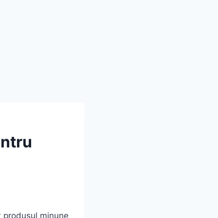
ntru
r produsul minune