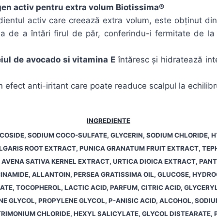
en activ pentru extra volum Biotissima®
ientul activ care creează extra volum, este obținut di
a de a întări firul de păr, conferindu-i fermitate de l
eiul de avocado si vitamina E
întăresc și hidratează int
 efect anti-iritant care poate readuce scalpul la echilibr
INGREDIENTE
OSIDE, SODIUM COCO-SULFATE, GLYCERIN, SODIUM CHLORIDE,
LGARIS ROOT EXTRACT, PUNICA GRANATUM FRUIT EXTRACT, TE
 AVENA SATIVA KERNEL EXTRACT, URTICA DIOICA EXTRACT, PAN
CINAMIDE, ALLANTOIN, PERSEA GRATISSIMA OIL, GLUCOSE, HYDR
ATE, TOCOPHEROL, LACTIC ACID, PARFUM, CITRIC ACID, GLYCERY
E GLYCOL, PROPYLENE GLYCOL, P-ANISIC ACID, ALCOHOL, SODI
IMONIUM CHLORIDE, HEXYL SALICYLATE, GLYCOL DISTEARATE,