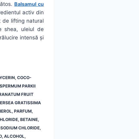
nătos.
Balsamul cu
edientul activ din
 de lifting natural
e shea, uleiul de
ălucire intensă și
YCERIN, COCO-
SPERMUM PARKII
GRANATUM FRUIT
PERSEA GRATISSIMA
HEROL, PARFUM,
LORIDE, BETAINE,
SODIUM CHLORIDE,
D, ALCOHOL,