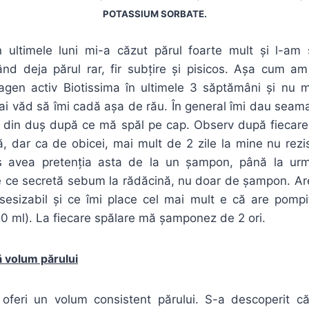
POTASSIUM SORBATE.
 ultimele luni mi-a căzut părul foarte mult și l-am 
ând deja părul rar, fir subțire și pisicos. Așa cum am
gen activ Biotissima în ultimele 3 săptămâni și nu 
ai văd să îmi cadă așa de rău. În general îmi dau seam
 din duș după ce mă spăl pe cap. Observ după fiecare
, dar ca de obicei, mai mult de 2 zile la mine nu rezi
aș avea pretenția asta de la un șampon, până la ur
 ce secretă sebum la rădăcină, nu doar de șampon. Are
 sesizabil și ce îmi place cel mai mult e că are pompiț
0 ml). La fiecare spălare mă șamponez de 2 ori.
 volum părului
oferi un volum consistent părului. S-a descoperit c