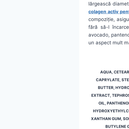
lărgească diametr
colagen activ pen
compoziție, asigur
fără să-l încarc
avocado, pantenol
un aspect mult m
AQUA, CETEAR
CAPRYLATE, ST
BUTTER, HYDRO
EXTRACT, TEPHROS
OIL, PANTHENO
HYDROXYETHYLCEL
XANTHAN GUM, SO
BUTYLENE G