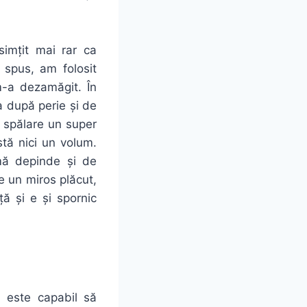
simțit mai rar ca
 spus, am folosit
m-a dezamăgit. În
a după perie și de
 spălare un super
stă nici un volum.
mă depinde și de
 un miros plăcut,
ă și e și spornic
ă este capabil să