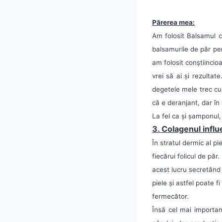
Părerea mea:
Am folosit Balsamul c
balsamurile de păr pen
am folosit conștiincio
vrei să ai și rezultat
degetele mele trec cu 
că e deranjant, dar în
La fel ca și șamponul,
3. Colagenul influ
În stratul dermic al p
fiecărui folicul de păr.
acest lucru secretând 
piele și astfel poate 
fermecător.
Însă cel mai importan