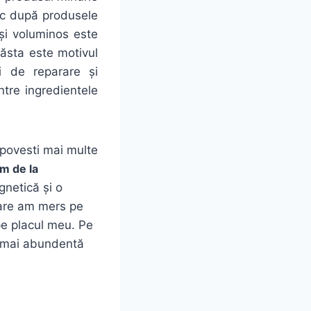
sc după produsele
și voluminos este
 ăsta este motivul
 de reparare și
tre ingredientele
 povesti mai multe
m de la
netică și o
mare am mers pe
pe placul meu. Pe
a mai abundentă