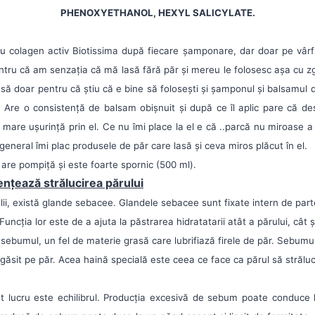
PHENOXYETHANOL, HEXYL SALICYLATE.
u colagen activ Biotissima după fiecare șamponare, dar doar pe vâr
tru că am senzația că mă lasă fără păr și mereu le folosesc așa cu zg
asă doar pentru că știu că e bine să folosești și șamponul și balsamu
e. Are o consistență de balsam obișnuit și după ce îl aplic pare că de
mare ușurință prin el. Ce nu îmi place la el e că ..parcă nu miroase 
 general îmi plac produsele de păr care lasă și ceva miros plăcut în el.
 are pompiță și este foarte spornic (500 ml).
ențează strălucirea părului
ielii, există glande sebacee. Glandele sebacee sunt fixate intern de par
 Funcția lor este de a ajuta la păstrarea hidratatarii atât a părului, cât ș
sebumul, un fel de materie grasă care lubrifiază firele de păr. Sebumu
fi găsit pe păr. Acea haină specială este ceea ce face ca părul să străl
t lucru este echilibrul. Producția excesivă de sebum poate conduce