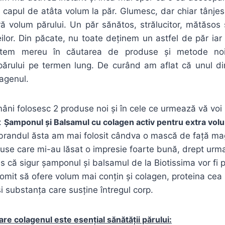
a capul de atâta volum la păr. Glumesc, dar chiar tânje
ră volum părului. Un păr sănătos, strălucitor, mătăsos 
eilor. Din păcate, nu toate deținem un astfel de păr iar
ntem mereu în căutarea de produse și metode noi
părului pe termen lung. De curând am aflat că unul din
agenul.
ni folosesc 2 produse noi și în cele ce urmează vă voi
e:
Șamponul și Balsamul cu colagen activ pentru extra volu
brandul ăsta am mai folosit cândva o mască de față mag
duse care mi-au lăsat o impresie foarte bună, drept ur
is că sigur șamponul și balsamul de la Biotissima vor fi 
romit să ofere volum mai conțin și colagen, proteina ce
i substanța care susține întregul corp.
re colagenul este esențial sănătății părului: