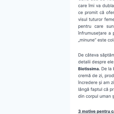
care îmi va dubl
ce promit că ofe
visul tuturor fem
pentru care su
înfrumusețare a 
„minune” este col
De câteva săptămâ
detalii despre el
Biotissima.
De la 
cremă de zi, pro
încredere și am z
lângă faptul că p
din corpul uman ș
3 motive pentru ca