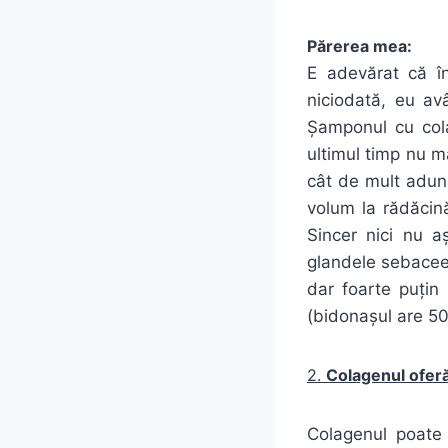
Părerea mea:
E adevărat că în
niciodată, eu av
Șamponul cu cola
ultimul timp nu m
cât de mult adun
volum la rădăcină
Sincer nici nu 
glandele sebacee
dar foarte puțin
(bidonașul are 50
2.
Colagenul oferă
Colagenul poate 