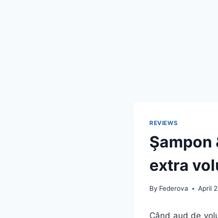
REVIEWS
Şampon &
extra vo
By
Federova
April 
Când aud de volu