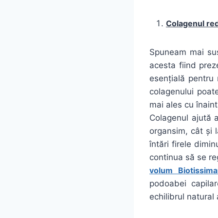
Colagenul re
Spuneam mai sus
acesta fiind prez
esențială pentru m
colagenului poate
mai ales cu înain
Colagenul ajută a
organsim, cât și l
întări firele dimi
continua să se re
volum Biotissima
podoabei capilar
echilibrul natural 