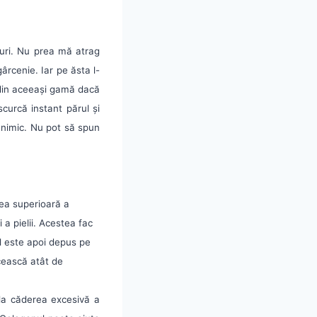
furi. Nu prea mă atrag
ârcenie. Iar pe ăsta l-
l din aceeași gamă dacă
scurcă instant părul și
a nimic. Nu pot să spun
tea superioară a
i a pielii. Acestea fac
l este apoi depus pe
ucească atât de
 la căderea excesivă a