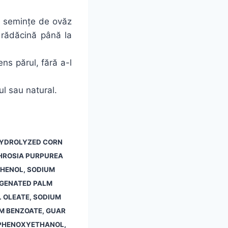
n semințe de ovăz
a rădăcină până la
ens părul, fără a-l
ul sau natural.
 HYDROLYZED CORN
PHROSIA PURPUREA
THENOL, SODIUM
OGENATED PALM
L OLEATE, SODIUM
UM BENZOATE, GUAR
 PHENOXYETHANOL,