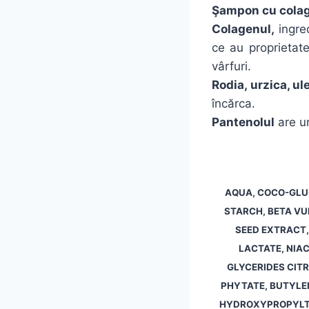
Şampon cu colag
Colagenul,
ingred
ce au proprietate
vârfuri.
Rodia, urzica, ul
încărca.
Pantenolul
are un
AQUA, COCO-GLUC
STARCH, BETA VU
SEED EXTRACT,
LACTATE, NIA
GLYCERIDES CITR
PHYTATE, BUTYLEN
HYDROXYPROPYLTR