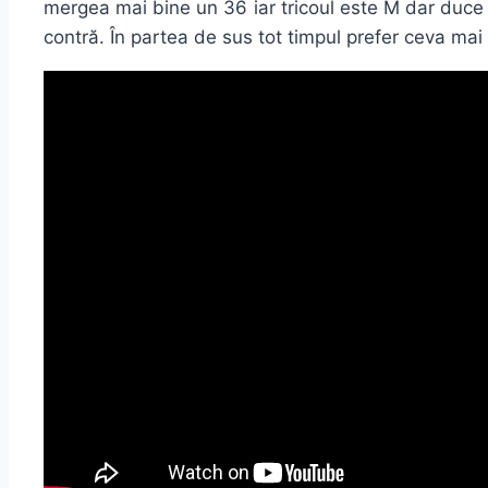
mergea mai bine un 36 iar tricoul este M dar duce
contră. În partea de sus tot timpul prefer ceva mai 