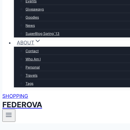
Events
Giveaways
Goodies
News
SuperBlog Spring`13
ABOUT
Contact
Who Am I
Personal
Travels
Tags
SHOPPING
FEDEROVA