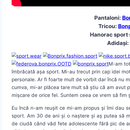
Pantaloni:
Bo
Tricou:
Bonp
Hanorac sport 
Adidași:
M-am tot
îmbrăcată așa sport. Mi-au trecut prin cap idei moti
personale. Ar fi foarte mult de vorbit dar încă nu 
cumva, mi-ar plăcea tare mult să știu că am avut p
mișcare de orice fel. Suntem ceea ce vrem să fim și
Eu încă n-am reușit ce mi-am propus și îmi dau s
sport. Am 30 de ani și o naștere și aș putea să 
de ciudă când văd fete adolescente fără pic de a