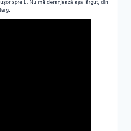
 ușor spre L. Nu mă deranjează așa lărguț, din
larg.