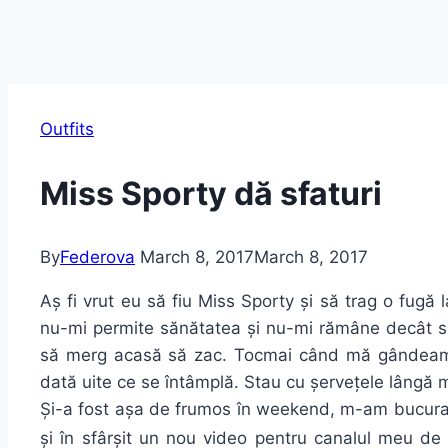
Outfits
Miss Sporty dă sfaturi
By
Federova
March 8, 2017
March 8, 2017
Aș fi vrut eu să fiu Miss Sporty și să trag o fugă
nu-mi permite sănătatea și nu-mi rămâne decât s
să merg acasă să zac. Tocmai când mă gândeam 
dată uite ce se întâmplă. Stau cu șervețele lângă mi
Și-a fost așa de frumos în weekend, m-am bucur
și în sfârșit un nou video pentru canalul meu d