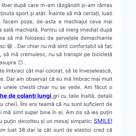
 aer liber după care m-am răzgândit și-am rămas
inuta sport și atât. Înainte să mă certați, luați
 să facem poze, de-asta e machiajul ceva mai
g la sală machiată. Pentru că merg imediat după
tea să mă folosesc de șervețele demachiante
sc 😆 . Dar chiar nu mă simt confortabil să fac
 să mă cremuiesc, nu să transpir pe bicicletă
asupra 🙂 .
te îmbraci cât mai colorat, să te înveselească,
ație. Dar am observat că eu mă îmbrac mai mult
n unele chestii chiar nu se vede. Am făcut o
he de colanți lungi
gri cu talie înaltă, detalii
ru chei). Îmi era teamă că nu sunt suficient de
i mă simt super bine în ei. Am zis să ies puțin
SMILE!
 cu puțin decolteu și un mesaj simpatic:
am luat 38 dar la cât sunt de elastici cred că