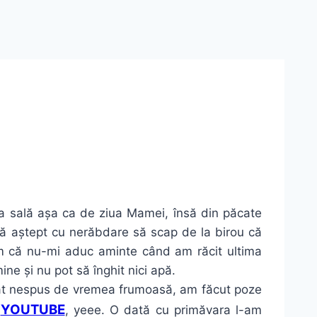
 la sală așa ca de ziua Mamei, însă din păcate
ă aștept cu nerăbdare să scap de la birou că
că nu-mi aduc aminte când am răcit ultima
ne și nu pot să înghit nici apă.
at nespus de vremea frumoasă, am făcut poze
YOUTUBE
e
, yeee. O dată cu primăvara l-am