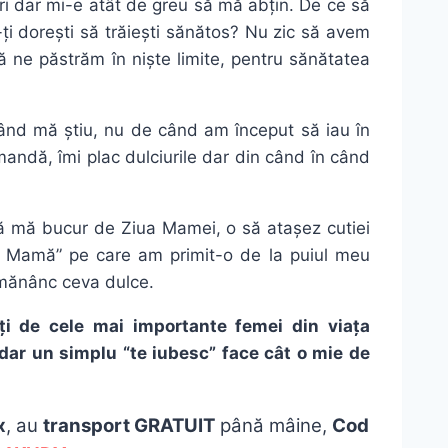
ri dar mi-e atât de greu să mă abțin. De ce să
u-ți dorești să trăiești sănătos? Nu zic să avem
 ne păstrăm în niște limite, pentru sănătatea
ând mă știu, nu de când am început să iau în
andă, îmi plac dulciurile dar din când în când
să mă bucur de Ziua Mamei, o să atașez cutiei
 Mamă” pe care am primit-o de la puiul meu
mănânc ceva dulce.
ți de cele mai importante femei din viața
 dar un simplu “te iubesc” face cât o mie de
x
, au
transport GRATUIT
până mâine,
Cod