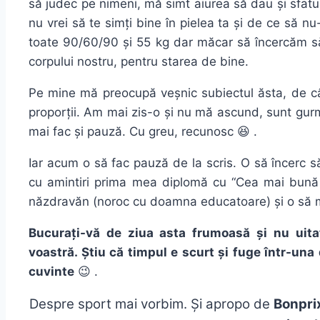
să judec pe nimeni, mă simt aiurea să dau și sfatu
nu vrei să te simți bine în pielea ta și de ce să n
toate 90/60/90 și 55 kg dar măcar să încercăm să
corpului nostru, pentru starea de bine.
Pe mine mă preocupă veșnic subiectul ăsta, de c
proporții. Am mai zis-o și nu mă ascund, sunt gurm
mai fac și pauză. Cu greu, recunosc 😆 .
Iar acum o să fac pauză de la scris. O să încerc 
cu amintiri prima mea diplomă cu “Cea mai bună
năzdravăn (noroc cu doamna educatoare) și o să 
Bucurați-vă de ziua asta frumoasă și nu uita
voastră. Știu că timpul e scurt și fuge într-una
cuvinte
😉 .
Despre sport mai vorbim. Și apropo de
Bonpri