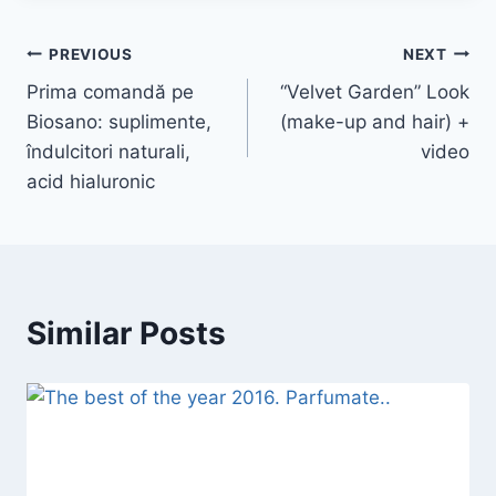
Post
PREVIOUS
NEXT
Prima comandă pe
“Velvet Garden” Look
navigation
Biosano: suplimente,
(make-up and hair) +
îndulcitori naturali,
video
acid hialuronic
Similar Posts