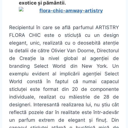
exotice și pământii.
Recipientul în care se află parfumul ARTISTRY
FLORA CHIC este o sticluță cu un design
elegant, unic, realizată cu o deosebită atenție
la detalii de către Olivier Van Doorne, Directorul
de Creație la nivel global al agenției de
branding Select World din New York. Un
exemplu evident al implicării agenției Select
World constă în faptul că numai capacul
sticluței este format din 20 de componente
individuale, realizat cu măiestrie de 28 de
designeri. Interesantă realizarea lui, nu știu cât
reflectă pozele dar în realitate este într-adevăr
un parfum extrem de elegant și finuț. Din
capacul sticluței atârnă o bucățică mică de