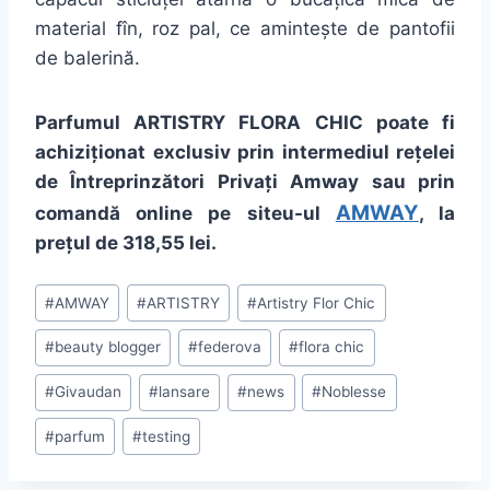
material fîn, roz pal, ce amintește de pantofii
de balerină.
Parfumul ARTISTRY FLORA CHIC poate fi
achiziționat exclusiv prin intermediul rețelei
de Întreprinzători Privați Amway sau prin
AMWAY
comandă online pe siteu-ul
, la
prețul de 318,55 lei.
Post
#
AMWAY
#
ARTISTRY
#
Artistry Flor Chic
Tags:
#
beauty blogger
#
federova
#
flora chic
#
Givaudan
#
lansare
#
news
#
Noblesse
#
parfum
#
testing