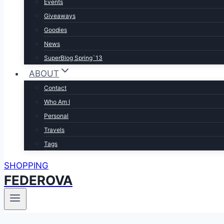
Events
Giveaways
Goodies
News
SuperBlog Spring`13
ABOUT
Contact
Who Am I
Personal
Travels
Tags
SHOPPING
FEDEROVA