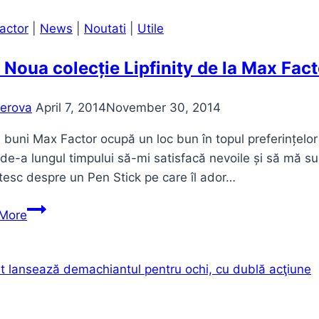
actor
|
News
|
Noutati
|
Utile
 Noua colecție Lipfinity de la Max Fact
erova
April 7, 2014
November 30, 2014
 buni Max Factor ocupă un loc bun în topul preferințelo
 de-a lungul timpului să-mi satisfacă nevoile și să mă s
esc despre un Pen Stick pe care îl ador…
Hot!
More
Noua
colecție
Lipfinity
de
la