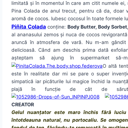
limitată și în momentul în care am citit numele ei
Pina Colada de anul trecut, pentru că da, doar 
aromă de cocos. Iubesc cocosul în toate formele lu
Piñita Colada
conține:
Body Butter, Body Sorbet
al ananasului zemos și nuca de cocos revigorantă r
aruncă în atmosfera de vară. Nu m-am gândit n
delicioasă. Când am deschis prima dată exfolian
așteptam să ajung în supermarket să
O altă tent
este în realitate dar mi se pare o super invenți
simpatică iar picăturile lui magice închid la nua
plajă în funcție de cât de săr
CREATOR
Gelul nuanțator este maro închis fără luciu
întotdeauna natural, nu portocaliu. Se omogen
fondul de ten, făcându-te remarcată în mulțime