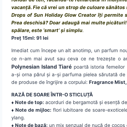
vacanță. Fie că vrei un strop de culoare sănătos
Drops of Sun Holiday Glow Creator îți permite s
Prea deschisă? Doar adaugă mai multe picături! S
spălare, este ‘smart’ și simplu
.
Preț 15ml: 91 lei
Imediat cum începe un alt anotimp, un parfum nou 
ce n-am mai avut sau ceva ce ne trezește o ami
Polynesian Island Tiaré
poartă istoria femeilor 
a-și orna părul și a-și parfuma pielea sărutată de
de produse de îngrijire a corpului:
Fragrance Mist,
RAZĂ DE SOARE ÎNTR-O STICLUȚĂ
♦ Note de top:
acorduri de bergamotă și esență de
♦ Note de mijloc:
flori iubitoare de soare-exoticele
ylang.
♦ Note de bază:
un mix senzual de nucă de cocos c