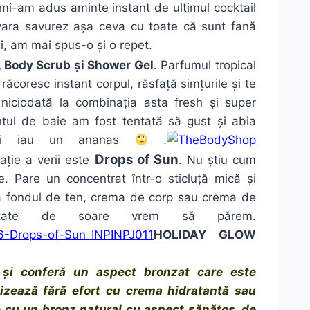
, mi-am adus aminte instant de ultimul cocktail
vara savurez așa ceva cu toate că sunt fană
i, am mai spus-o și o repet.
, Body Scrub și Shower Gel
. Parfumul tropical
ăcoresc instant corpul, răsfață simțurile și te
iciodată la combinația asta fresh și super
tul de baie am fost tentată să gust și abia
-mi iau un ananas
.
Drops of Sun
ație a verii este
. Nu știu cum
e. Pare un concentrat într-o sticluță mică și
nță fondul de ten, crema de corp sau crema de
utate de soare vrem să părem.
HOLIDAY GLOW
 și conferă un aspect bronzat care este
izează fără efort cu crema hidratantă sau
 cu un bronz natural cu aspect sănătos, de