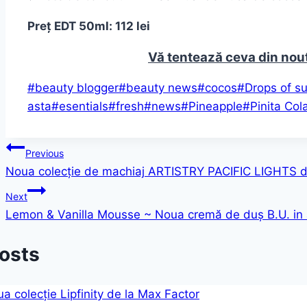
Preț EDT 50ml: 112 lei
Vă tentează ceva din nou
Post
#
beauty blogger
#
beauty news
#
cocos
#
Drops of s
Tags:
asta
#
esentials
#
fresh
#
news
#
Pineapple
#
Pinita Col
Post
Previous
Noua colecție de machiaj ARTISTRY PACIFIC LIGHTS
navigation
Next
Lemon & Vanilla Mousse ~ Noua cremă de duș B.U. in 
Posts