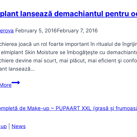
Max
Factor
plant lansează demachiantul pentru oc
erova
February 5, 2016
February 7, 2016
ierea joacă un rol foarte important în ritualul de îngriji
lmiplant Skin Moisture se îmbogăţeşte cu demachiantul 
iere devine mai scurt, mai plăcut, mai eficient şi confo
lant lansează…
elmiplant
More
lansează
demachiantul
pentru
ochi,
cu
-up
|
News
dublă