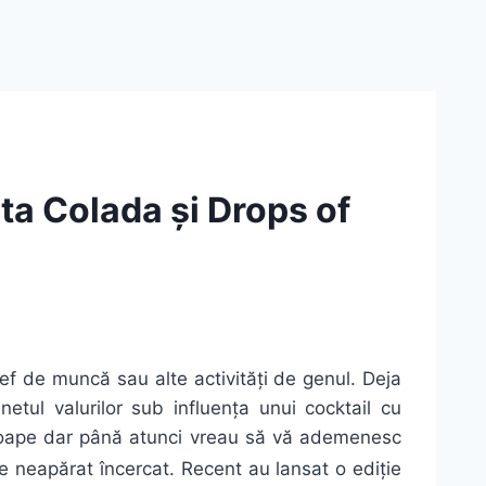
ita Colada și Drops of
hef de muncă sau alte activități de genul. Deja
etul valurilor sub influența unui cocktail cu
roape dar până atunci vreau să vă ademenesc
e neapărat încercat. Recent au lansat o ediție