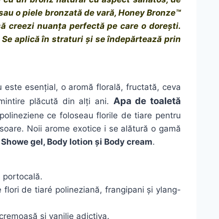
 sau o piele bronzată de vară, Honey Bronze™
ă creezi nuanța perfectă pe care o dorești.
e aplică în straturi și se îndepărtează prin
este esențial, o aromă florală, fructată, ceva
Apa de toaletă
ntire plăcută din alți ani.
polineziene ce foloseau florile de tiare pentru
 soare. Noii arome exotice i se alătură o gamă
 Showe gel, Body lotion și Body cream
.
 portocală.
 flori de tiaré polineziană, frangipani și ylang-
remoasă și vanilie adictiva.