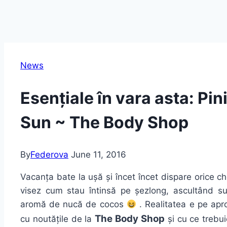
News
Esențiale în vara asta: Pin
Sun ~ The Body Shop
By
Federova
June 11, 2016
Vacanța bate la ușă și încet încet dispare orice c
visez cum stau întinsă pe șezlong, ascultând sun
aromă de nucă de cocos
. Realitatea e pe ap
The Body Shop
cu noutățile de la
și cu ce trebui