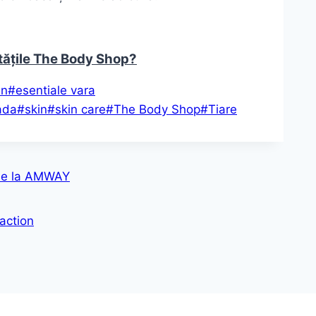
tățile The Body Shop?
un
#
esentiale vara
ada
#
skin
#
skin care
#
The Body Shop
#
Tiare
 de la AMWAY
action