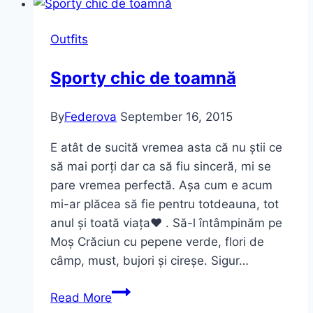
stilul
vestimentar
Outfits
după
naștere
Sporty chic de toamnă
By
Federova
September 16, 2015
E atât de sucită vremea asta că nu știi ce
să mai porți dar ca să fiu sinceră, mi se
pare vremea perfectă. Așa cum e acum
mi-ar plăcea să fie pentru totdeauna, tot
anul și toată viața♥ . Să-l întâmpinăm pe
Moș Crăciun cu pepene verde, flori de
câmp, must, bujori și cireșe. Sigur…
Sporty
Read More
chic