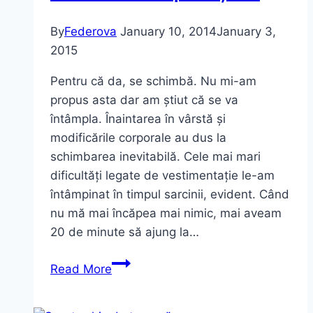
By
Federova
January 10, 2014
January 3,
2015
Pentru că da, se schimbă. Nu mi-am
propus asta dar am știut că se va
întâmpla. Înaintarea în vârstă și
modificările corporale au dus la
schimbarea inevitabilă. Cele mai mari
dificultăți legate de vestimentație le-am
întâmpinat în timpul sarcinii, evident. Când
nu mă mai încăpea mai nimic, mai aveam
20 de minute să ajung la…
Cum
Read More
se
schimbă