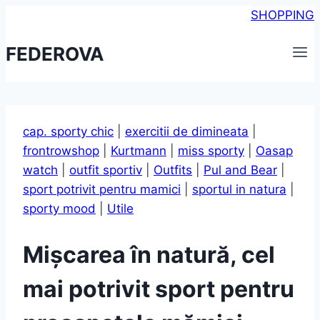
Skip
SHOPPING
to
FEDEROVA
content
cap. sporty chic
|
exercitii de dimineata
|
frontrowshop
|
Kurtmann
|
miss sporty
|
Oasap
watch
|
outfit sportiv
|
Outfits
|
Pul and Bear
|
sport potrivit pentru mamici
|
sportul in natura
|
sporty mood
|
Utile
Mișcarea în natură, cel
mai potrivit sport pentru