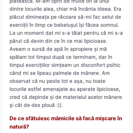
plătească. M-am oprit de multe ori la unul
dintre locurile alea, chiar mă încânta ideea. Era
plăcut dimineața pe răcoare să-mi fac setul de
exerciții în timp ce bebelușul își făcea somnul.
La un moment dat mi s-a tăiat pentru că mi s-a
părut că devin din ce în ce mai lipicioase.
Aveam o sursă de apă în apropiere și mă
spălam tot timpul după ce terminam, dar în
timpul exercițiilor simțeam un disconfort psihic
când mi se lipeau palmele de mânere. Am
observat că nu peste tot e așa, nu toate
locurile astfel amenajate au aparate lipicioase,
cred că depinde și de materialul acelor mânere
și cât de des plouă :)).
De ce sfătuiesc mămicile să fac
ă
mișcare în
natură?