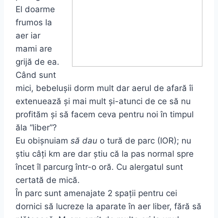
El doarme
frumos la
aer iar
mami are
grijă de ea.
Când sunt
mici, bebelușii dorm mult dar aerul de afară îi
extenuează și mai mult și-atunci de ce să nu
profităm și să facem ceva pentru noi în timpul
ăla “liber”?
Eu obișnuiam
să dau
o tură de parc (IOR); nu
știu câți km are dar știu că la pas normal spre
încet îl parcurg într-o oră. Cu alergatul sunt
certată de mică.
În parc sunt amenajate 2 spații pentru cei
dornici să lucreze la aparate în aer liber, fără să