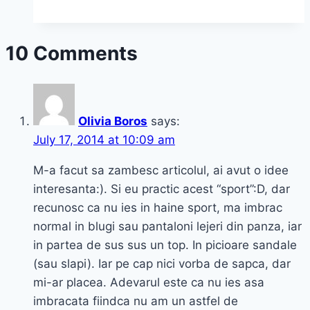
de
toamnă
10 Comments
Olivia Boros
says:
July 17, 2014 at 10:09 am
M-a facut sa zambesc articolul, ai avut o idee
interesanta:). Si eu practic acest “sport”:D, dar
recunosc ca nu ies in haine sport, ma imbrac
normal in blugi sau pantaloni lejeri din panza, iar
in partea de sus sus un top. In picioare sandale
(sau slapi). Iar pe cap nici vorba de sapca, dar
mi-ar placea. Adevarul este ca nu ies asa
imbracata fiindca nu am un astfel de