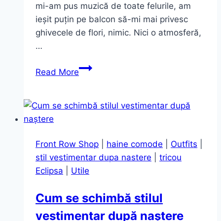
mi-am pus muzică de toate felurile, am
ieșit puțin pe balcon să-mi mai privesc
ghivecele de flori, nimic. Nici o atmosferă,
…
Colorful
Read More
outfit
Front Row Shop
|
haine comode
|
Outfits
|
stil vestimentar dupa nastere
|
tricou
Eclipsa
|
Utile
Cum se schimbă stilul
vestimentar după naștere