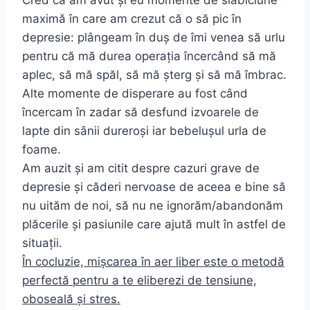
Cred că am avut și eu momente de slăbiciune
maximă în care am crezut că o să pic în
depresie: plângeam în duș de îmi venea să urlu
pentru că mă durea operația încercând să mă
aplec, să mă spăl, să mă șterg și să mă îmbrac.
Alte momente de disperare au fost când
încercam în zadar să desfund izvoarele de
lapte din sânii dureroși iar bebelușul urla de
foame.
Am auzit și am citit despre cazuri grave de
depresie și căderi nervoase de aceea e bine să
nu uităm de noi, să nu ne ignorăm/abandonăm
plăcerile și pasiunile care ajută mult în astfel de
situații.
În cocluzie, mișcarea în aer liber este o metodă
perfectă pentru a te eliberezi de tensiune,
oboseală și stres.