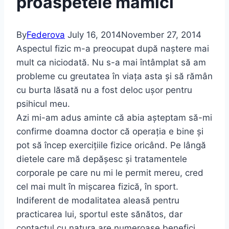
proaspetele mămici
By
Federova
July 16, 2014
November 27, 2014
Aspectul fizic m-a preocupat după naștere mai
mult ca niciodată. Nu s-a mai întâmplat să am
probleme cu greutatea în viața asta și să rămân
cu burta lăsată nu a fost deloc ușor pentru
psihicul meu.
Azi mi-am adus aminte că abia așteptam să-mi
confirme doamna doctor că operația e bine și
pot să încep exercițiile fizice oricând. Pe lângă
dietele care mă depășesc și tratamentele
corporale pe care nu mi le permit mereu, cred
cel mai mult în mișcarea fizică, în sport.
Indiferent de modalitatea aleasă pentru
practicarea lui, sportul este sănătos, dar
contactul cu natura are numeroase benefici,