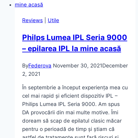
de
Baie
Reviews
|
Utile
întreg
Philps Lumea IPL Seria 9000
– epilarea IPL la mine acasă
By
Federova
November 30, 2021
December
2, 2021
În septembrie a început experiența mea cu
cel mai rapid și eficient dispozitiv IPL –
Philips Lumea IPL Seria 9000. Am spus
DA provocării din mai multe motive. Îmi
doream să scap de epilatul clasic măcar
pentru o perioadă de timp și știam că
astfel de tratamente sunt fară riscuri și