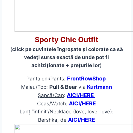
Sporty Chic Outfit
(
click pe cuvintele îngroșate și colorate ca să
vedeți sursa exactă de unde pot fi
achizi
ț
ionate + prețurile lor
)
FrontRowShop
Pantaloni/Pants
:
Pull & Bear
via
Kurtmann
Maieu/Top
:
AICI/HERE
Șapcă/Cap
:
AICI/HERE
Ceas/Watch
:
Lanț “infinit”/Necklace (love, love, love):
AICI/HERE
Bershka, de