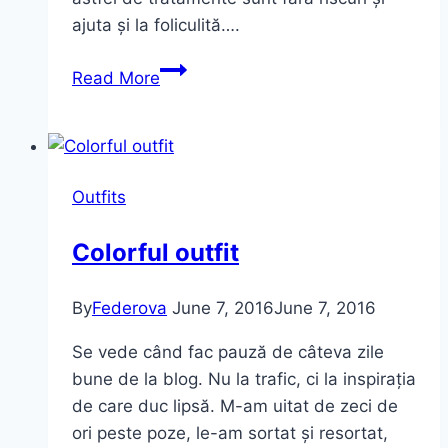
ajuta și la foliculită….
Philps
Read More
Lumea
IPL
Seria
9000
Outfits
–
epilarea
Colorful outfit
IPL
la
By
Federova
June 7, 2016
June 7, 2016
mine
acasă
Se vede când fac pauză de câteva zile
bune de la blog. Nu la trafic, ci la inspirația
de care duc lipsă. M-am uitat de zeci de
ori peste poze, le-am sortat și resortat,