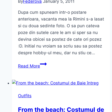
By
Federova
January 5, 2011
Dupa cum spuneam intr-o postare
anterioara, vacanta mea la Rimini s-a lasat
si cu doua sedinte foto. O sa pun cateva
poze din sutele care le am si sper sa nu
devina obicei sa postez de cate ori pozez
:D. Initial nu vroiam sa scriu sau sa postez
despre hobby-ul meu, dar nu stiu ce…
Sedinte
Read More
Foto
in
Rimini
Outfits
From the beach: Costumul de