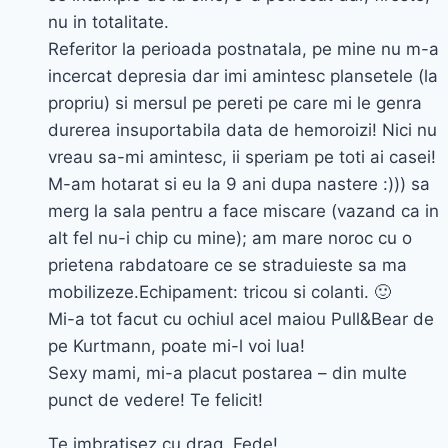
nu in totalitate.
Referitor la perioada postnatala, pe mine nu m-a
incercat depresia dar imi amintesc plansetele (la
propriu) si mersul pe pereti pe care mi le genra
durerea insuportabila data de hemoroizi! Nici nu
vreau sa-mi amintesc, ii speriam pe toti ai casei!
M-am hotarat si eu la 9 ani dupa nastere :))) sa
merg la sala pentru a face miscare (vazand ca in
alt fel nu-i chip cu mine); am mare noroc cu o
prietena rabdatoare ce se straduieste sa ma
mobilizeze.Echipament: tricou si colanti. 🙂
Mi-a tot facut cu ochiul acel maiou Pull&Bear de
pe Kurtmann, poate mi-l voi lua!
Sexy mami, mi-a placut postarea – din multe
punct de vedere! Te felicit!
Te imbratisez cu drag, Fede!