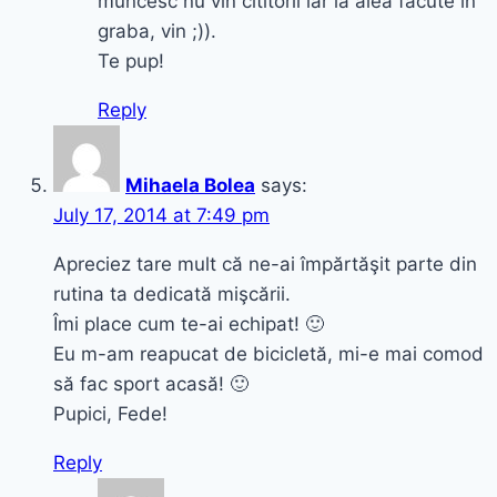
muncesc nu vin cititorii iar la alea facute in
graba, vin ;)).
Te pup!
Reply
Mihaela Bolea
says:
July 17, 2014 at 7:49 pm
Apreciez tare mult că ne-ai împărtăşit parte din
rutina ta dedicată mişcării.
Îmi place cum te-ai echipat! 🙂
Eu m-am reapucat de bicicletă, mi-e mai comod
să fac sport acasă! 🙂
Pupici, Fede!
Reply