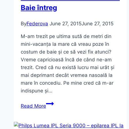
Baie întreg
By
Federova
June 27, 2015
June 27, 2015
M-am trezit pe ultima sută de metri din
mini-vacanța la mare că vreau poze în
costum de baie și ce să vezi fix atunci?
Vreme capricioasă încă de când ne-am
trezit. Cred că nu există lucru mai urât și
mai deprimant decât vremea nasoală la
mare în concediu. Pe mine cred că m-ar
indispune și…
From
Read More
the
beach:
Costumul