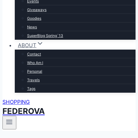
Events
Giveaways
Goodies
News
SuperBlog Spring`13
ABOUT
Contact
Who Am I
Personal
Travels
Tags
SHOPPING
FEDEROVA