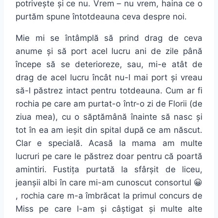
potrivește și ce nu. Vrem – nu vrem, haina ce o
purtăm spune întotdeauna ceva despre noi.
Mie mi se întâmplă să prind drag de ceva
anume și să port acel lucru ani de zile până
începe să se deterioreze, sau, mi-e atât de
drag de acel lucru încât nu-l mai port și vreau
să-l păstrez intact pentru totdeauna. Cum ar fi
rochia pe care am purtat-o într-o zi de Florii (de
ziua mea), cu o săptămână înainte să nasc și
tot în ea am ieșit din spital după ce am născut.
Clar e specială. Acasă la mama am multe
lucruri pe care le păstrez doar pentru că poartă
amintiri. Fustița purtată la sfârșit de liceu,
jeanșii albi în care mi-am cunoscut consortul 😀
, rochia care m-a îmbrăcat la primul concurs de
Miss pe care l-am și câștigat și multe alte