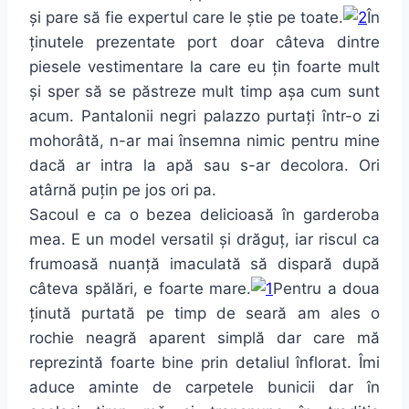
și pare să fie expertul care le știe pe toate.
În
ținutele prezentate port doar câteva dintre
piesele vestimentare la care eu țin foarte mult
și sper să se păstreze mult timp așa cum sunt
acum. Pantalonii negri palazzo purtați într-o zi
mohorâtă, n-ar mai însemna nimic pentru mine
dacă ar intra la apă sau s-ar decolora. Ori
atârnă puțin pe jos ori pa.
Sacoul e ca o bezea delicioasă în garderoba
mea. E un model versatil și drăguț, iar riscul ca
frumoasă nuanță imaculată să dispară după
câteva spălări, e foarte mare.
Pentru a doua
ținută purtată pe timp de seară am ales o
rochie neagră aparent simplă dar care mă
reprezintă foarte bine prin detaliul înflorat. Îmi
aduce aminte de carpetele bunicii dar în