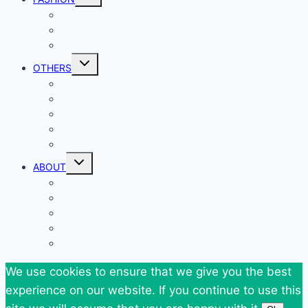
child
menu
Outfits
Federova’s Design
Shop my Closet
Toggle
OTHERS
child
menu
Events
Giveaways
Goodies
News
SuperBlog Spring`13
Toggle
ABOUT
child
menu
Contact
Who Am I
Personal
Travels
Tags
We use cookies to ensure that we give you the best
experience on our website. If you continue to use this