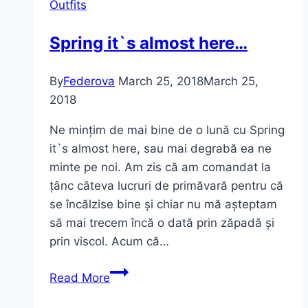
Outfits
Spring it`s almost here…
By
Federova
March 25, 2018
March 25,
2018
Ne mințim de mai bine de o lună cu Spring
it`s almost here, sau mai degrabă ea ne
minte pe noi. Am zis că am comandat la
țânc câteva lucruri de primăvară pentru că
se încălzise bine și chiar nu mă așteptam
să mai trecem încă o dată prin zăpadă și
prin viscol. Acum că…
Spring
Read More
it`s
almost