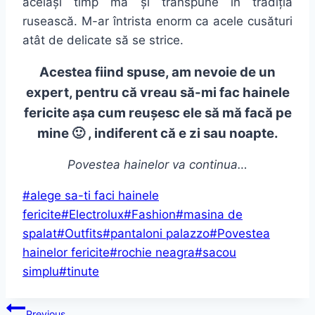
același timp mă și transpune în tradiția
rusească. M-ar întrista enorm ca acele cusături
atât de delicate să se strice.
Acestea fiind spuse, am nevoie de un
expert, pentru că vreau să-mi fac hainele
fericite așa cum reușesc ele să mă facă pe
mine 🙂 , indiferent că e zi sau noapte.
Povestea hainelor va continua…
Post
#
alege sa-ti faci hainele
Tags:
fericite
#
Electrolux
#
Fashion
#
masina de
spalat
#
Outfits
#
pantaloni palazzo
#
Povestea
hainelor fericite
#
rochie neagra
#
sacou
simplu
#
tinute
Post
Previous