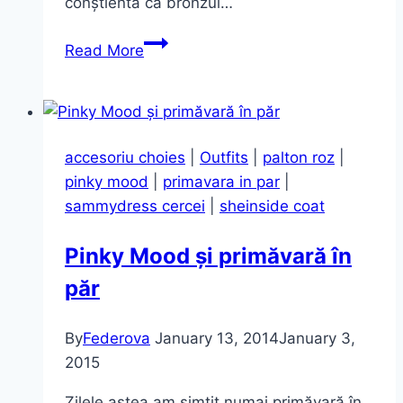
conștientă că bronzul…
Rochia
Read More
Roz
Somon
accesoriu choies
|
Outfits
|
palton roz
|
pinky mood
|
primavara in par
|
sammydress cercei
|
sheinside coat
Pinky Mood și primăvară în
păr
By
Federova
January 13, 2014
January 3,
2015
Zilele astea am simțit numai primăvară în