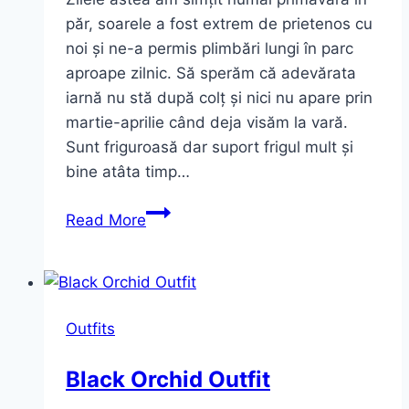
păr, soarele a fost extrem de prietenos cu
noi și ne-a permis plimbări lungi în parc
aproape zilnic. Să sperăm că adevărata
iarnă nu stă după colț și nici nu apare prin
martie-aprilie când deja visăm la vară.
Sunt friguroasă dar suport frigul mult și
bine atâta timp…
Pinky
Read More
Mood
și
primăvară
în
Outfits
păr
Black Orchid Outfit