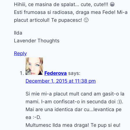
Hihiii, ce masina de spalat… cute, cute!!! 😀
Esti frumoasa si radioasa, draga mea Fede! Mi-a
placut articolul! Te pupacesc! 🙂
Ilda
Lavender Thoughts
Reply
Federova
says:
December 1, 2015 at 11:38 pm
Si mie mi-a placut mult cand am gasit-o la
mami. I-am confiscat-o in secunda doi :)).
Mai are una identica dar cu…levantica pe
ea :-D.
Multumesc Ilda mea draga! Te pup si eu!