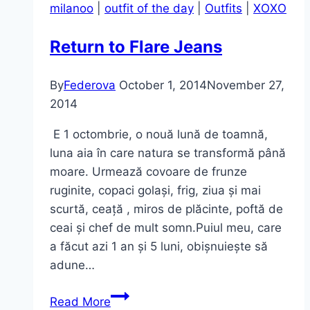
milanoo
|
outfit of the day
|
Outfits
|
XOXO
fashion
adidaşi
Return to Flare Jeans
~
Reverse
By
Federova
October 1, 2014
November 27,
2014
E 1 octombrie, o nouă lună de toamnă,
luna aia în care natura se transformă până
moare. Urmează covoare de frunze
ruginite, copaci golași, frig, ziua și mai
scurtă, ceață , miros de plăcinte, poftă de
ceai și chef de mult somn.Puiul meu, care
a făcut azi 1 an și 5 luni, obișnuiește să
adune…
Return
Read More