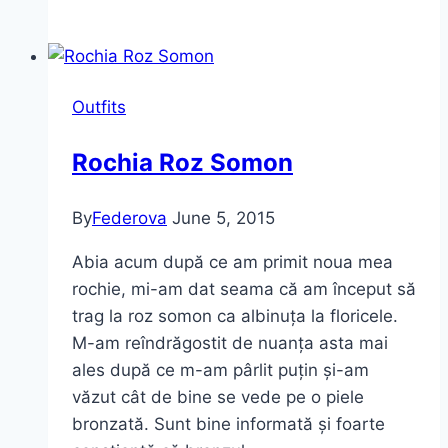
to
Flare
Jeans
Outfits
Rochia Roz Somon
By
Federova
June 5, 2015
Abia acum după ce am primit noua mea
rochie, mi-am dat seama că am început să
trag la roz somon ca albinuța la floricele.
M-am reîndrăgostit de nuanța asta mai
ales după ce m-am pârlit puțin și-am
văzut cât de bine se vede pe o piele
bronzată. Sunt bine informată și foarte