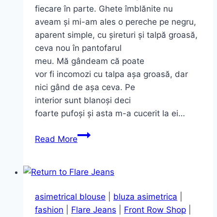
fiecare în parte. Ghete îmblănite nu
aveam și mi-am ales o pereche pe negru,
aparent simple, cu șireturi și talpă groasă,
ceva nou în pantofarul
meu. Mă gândeam că poate
vor fi incomozi cu talpa așa groasă, dar
nici gând de așa ceva. Pe
interior sunt blanoși deci
foarte pufoși și asta m-a cucerit la ei…
Ghete
Read More
cu
interior
pufos
şi
asimetrical blouse
|
bluza asimetrica
|
cei
fashion
|
Flare Jeans
|
Front Row Shop
|
mai