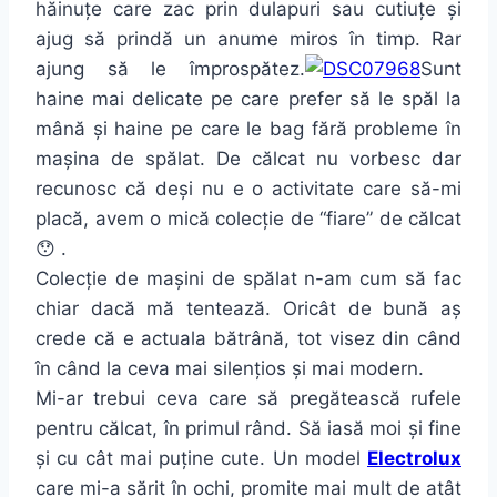
hăinuțe care zac prin dulapuri sau cutiuțe și
ajug să prindă un anume miros în timp. Rar
ajung să le împrospătez.
Sunt
haine mai delicate pe care prefer să le spăl la
mână și haine pe care le bag fără probleme în
mașina de spălat. De călcat nu vorbesc dar
recunosc că deși nu e o activitate care să-mi
placă, avem o mică colecție de “fiare” de călcat
😯 .
Colecție de mașini de spălat n-am cum să fac
chiar dacă mă tentează. Oricât de bună aș
crede că e actuala bătrână, tot visez din când
în când la ceva mai silențios și mai modern.
Mi-ar trebui ceva care să pregătească rufele
pentru călcat, în primul rând. Să iasă moi și fine
și cu cât mai puține cute. Un model
Electrolux
care mi-a sărit în ochi, promite mai mult de atât