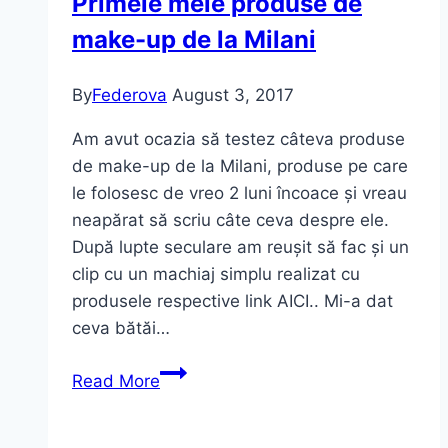
Primele mele produse de
;))
make-up de la Milani
By
Federova
August 3, 2017
Am avut ocazia să testez câteva produse
de make-up de la Milani, produse pe care
le folosesc de vreo 2 luni încoace și vreau
neapărat să scriu câte ceva despre ele.
După lupte seculare am reușit să fac și un
clip cu un machiaj simplu realizat cu
produsele respective link AICI.. Mi-a dat
ceva bătăi…
Primele
Read More
mele
produse