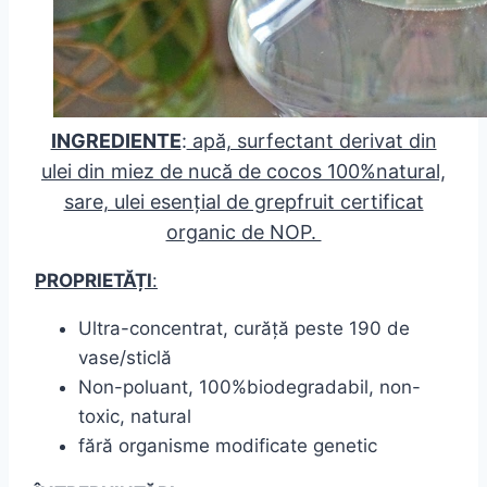
INGREDIENTE
:
apă, surfectant derivat din
ulei din miez de nucă de cocos 100%natural,
sare, ulei esențial de grepfruit certificat
organic de NOP.
PROPRIETĂȚI
:
Ultra-concentrat, curăță peste 190 de
vase/sticlă
Non-poluant, 100%biodegradabil, non-
toxic, natural
fără organisme modificate genetic