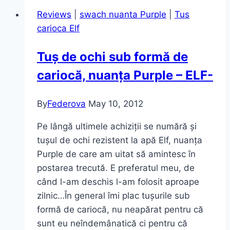
pe
Reviews
|
swach nuanta Purple
|
Tus
voi
carioca Elf
cât
și
Tuș de ochi sub formă de
pe
cariocă, nuanța Purple – ELF-
cei
din
jurul
By
Federova
May 10, 2012
vostru!
Pe lângă ultimele achiziții se numără și
Photoderm
tușul de ochi rezistent la apă Elf, nuanța
MAX
Purple de care am uitat să amintesc în
Aquafluide
postarea trecută. E preferatul meu, de
SPF
când l-am deschis l-am folosit aproape
50+
zilnic…În general îmi plac tușurile sub
(review)
formă de cariocă, nu neapărat pentru că
sunt eu neîndemânatică ci pentru că