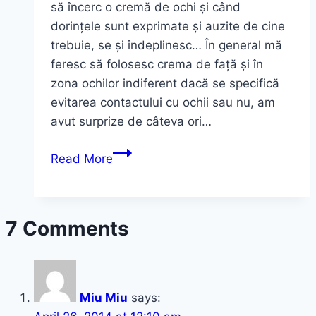
să încerc o cremă de ochi și când
dorințele sunt exprimate și auzite de cine
trebuie, se și îndeplinesc… În general mă
feresc să folosesc crema de față și în
zona ochilor indiferent dacă se specifică
evitarea contactului cu ochii sau nu, am
avut surprize de câteva ori…
Crema
Read More
de
ochi
Sparkling
7 Comments
Years
Apple
Stem
–
Miu Miu
says:
DEESEE