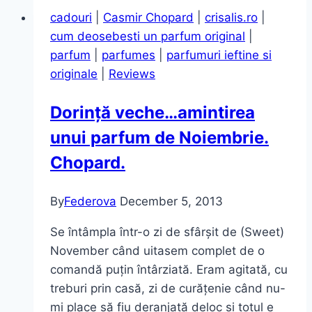
de
cadouri
|
Casmir Chopard
|
crisalis.ro
|
make-
cum deosebesti un parfum original
|
up
parfum
|
parfumes
|
parfumuri ieftine si
de
originale
|
Reviews
la
Milani
Dorință veche…amintirea
unui parfum de Noiembrie.
Chopard.
By
Federova
December 5, 2013
Se întâmpla într-o zi de sfârșit de (Sweet)
November când uitasem complet de o
comandă puțin întârziată. Eram agitată, cu
treburi prin casă, zi de curățenie când nu-
mi place să fiu deranjată deloc și totul e