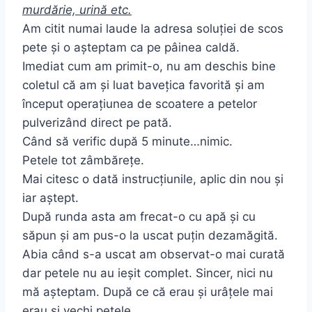
murdărie, urină etc.
Am citit numai laude la adresa soluției de scos
pete și o așteptam ca pe pâinea caldă.
Imediat cum am primit-o, nu am deschis bine
coletul că am și luat bavețica favorită și am
început operațiunea de scoatere a petelor
pulverizând direct pe pată.
Când să verific după 5 minute…nimic.
Petele tot zâmbărețe.
Mai citesc o dată instrucțiunile, aplic din nou și
iar aștept.
După runda asta am frecat-o cu apă și cu
săpun și am pus-o la uscat puțin dezamăgită.
Abia când s-a uscat am observat-o mai curată
dar petele nu au ieșit complet. Sincer, nici nu
mă așteptam. După ce că erau și urâțele mai
erau și vechi petele.