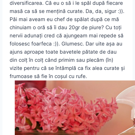
diversificarea. Că eu o să i le spăl după fiecare
masă ca să se mențină curate. Da, da, sigur :)).
Păi mai aveam eu chef de spălat după ce mă
chinuiam o oră să îi dau 20gr de piure? Cu toți
nervii adunați cred că ajungeam mai repede să
folosesc foarfeca :)). Glumesc. Dar uite așa au
ajuns aproape toate bavetele pătate de dau
din colț în colț când primim sau plecăm (în)
vizite pentru că se întâmplă ca fix alea curate și
frumoase să fie în coșul cu rufe.