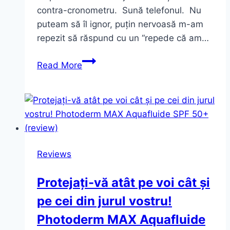
contra-cronometru. Sună telefonul. Nu
puteam să îl ignor, puțin nervoasă m-am
repezit să răspund cu un “repede că am…
Dorință
Read More
veche…
amintirea
unui
parfum
de
Noiembrie.
Reviews
Chopard.
Protejați-vă atât pe voi cât și
pe cei din jurul vostru!
Photoderm MAX Aquafluide