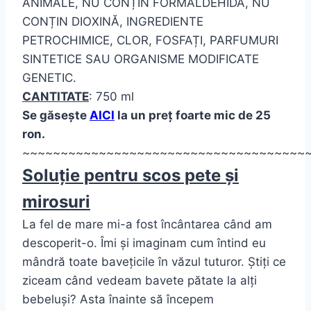
ANIMALE, NU CONȚIN FORMALDEHIDĂ, NU
CONȚIN DIOXINĂ, INGREDIENTE
PETROCHIMICE, CLOR, FOSFAȚI, PARFUMURI
SINTETICE SAU ORGANISME MODIFICATE
GENETIC.
CANTITATE
: 750 ml
Se găsește
AICI
la un preț foarte mic de 25
ron.
~~~~~~~~~~~~~~~~~~~~~~~~~~~~~~~~~~~~~
Soluție pentru scos pete și
mirosuri
La fel de mare mi-a fost încântarea când am
descoperit-o. Îmi și imaginam cum întind eu
mândră toate bavețicile în văzul tuturor. Știți ce
ziceam când vedeam bavete pătate la alți
bebeluși? Asta înainte să începem