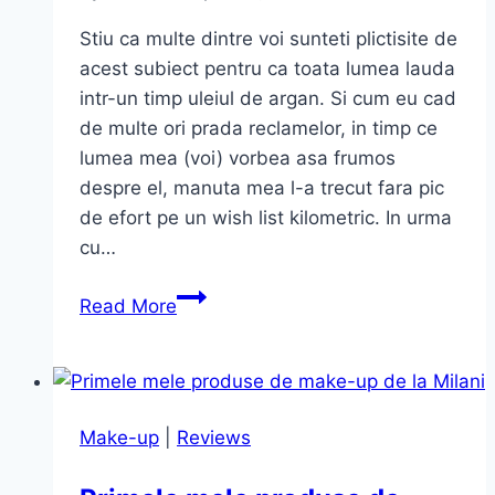
Stiu ca multe dintre voi sunteti plictisite de
acest subiect pentru ca toata lumea lauda
intr-un timp uleiul de argan. Si cum eu cad
de multe ori prada reclamelor, in timp ce
lumea mea (voi) vorbea asa frumos
despre el, manuta mea l-a trecut fara pic
de efort pe un wish list kilometric. In urma
cu…
Pur
Read More
Elixir
Aragan
BIO
–
Make-up
|
Reviews
My
love