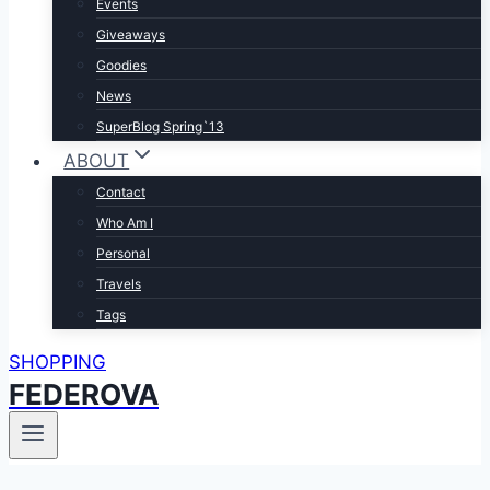
Events
Giveaways
Goodies
News
SuperBlog Spring`13
ABOUT
Contact
Who Am I
Personal
Travels
Tags
SHOPPING
FEDEROVA