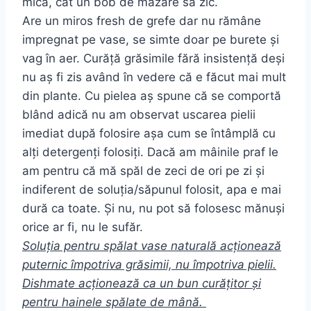
mică, cât un bob de mazăre să zic.
Are un miros fresh de grefe dar nu rămâne
impregnat pe vase, se simte doar pe burete și
vag în aer. Curăță grăsimile fără insistență deși
nu aș fi zis având în vedere că e făcut mai mult
din plante. Cu pielea aș spune că se comportă
blând adică nu am observat uscarea pielii
imediat după folosire așa cum se întâmplă cu
alți detergenți folosiți. Dacă am mâinile praf le
am pentru că mă spăl de zeci de ori pe zi și
indiferent de soluția/săpunul folosit, apa e mai
dură ca toate. Și nu, nu pot să folosesc mănuși
orice ar fi, nu le sufăr.
Soluția pentru spălat vase naturală acționează
puternic împotriva grăsimii, nu împotriva pielii.
Dishmate acționează ca un bun curățitor și
pentru hainele spălate de mână.