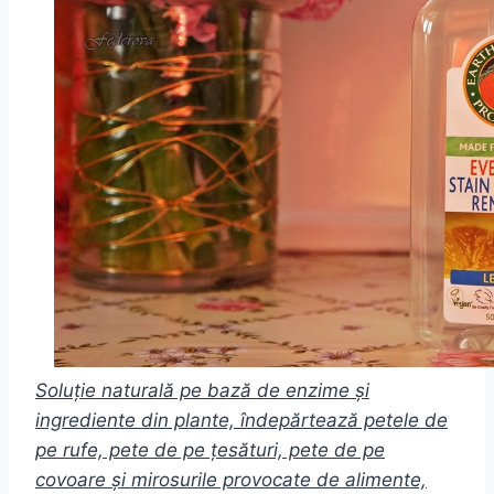
Soluție naturală pe bază de enzime și
ingrediente din plante, îndepărtează petele de
pe rufe, pete de pe țesături, pete de pe
covoare și mirosurile provocate de alimente,