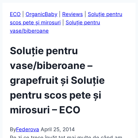
ECO
|
OrganicBaby
|
Reviews
|
Soluție pentru
scos pete și mirosuri
|
Soluție pentru
vase/biberoane
Soluție pentru
vase/biberoane –
grapefruit și Soluție
pentru scos pete și
mirosuri – ECO
By
Federova
April 25, 2014
Pe zi ce trece învăț tot mai multe de când am