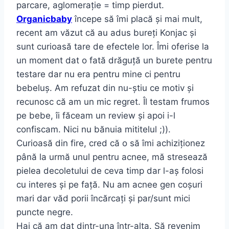
parcare, aglomerație = timp pierdut.
Organicbaby
începe să îmi placă și mai mult,
recent am văzut că au adus bureți Konjac și
sunt curioasă tare de efectele lor. Îmi oferise la
un moment dat o fată drăguță un burete pentru
testare dar nu era pentru mine ci pentru
bebeluș. Am refuzat din nu-știu ce motiv și
recunosc că am un mic regret. Îl testam frumos
pe bebe, îi făceam un review și apoi i-l
confiscam. Nici nu bănuia mititelul ;)).
Curioasă din fire, cred că o să îmi achiziționez
până la urmă unul pentru acnee, mă stresează
pielea decoletului de ceva timp dar l-aș folosi
cu interes și pe față. Nu am acnee gen coșuri
mari dar văd porii încărcați și par/sunt mici
puncte negre.
Hai că am dat dintr-una într-alta. Să revenim