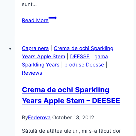
sunt…
Tuș
Read More
de
ochi
sub
Capra nera
|
Crema de ochi Sparkling
formă
Years Apple Stem
|
DEESSE
|
gama
de
Sparkling Years
|
produse Deesse
|
cariocă,
Reviews
nuanța
Purple
Crema de ochi Sparkling
–
Years Apple Stem – DEESEE
ELF-
By
Federova
October 13, 2012
Sătulă de atâtea uleiuri, mi s-a făcut dor