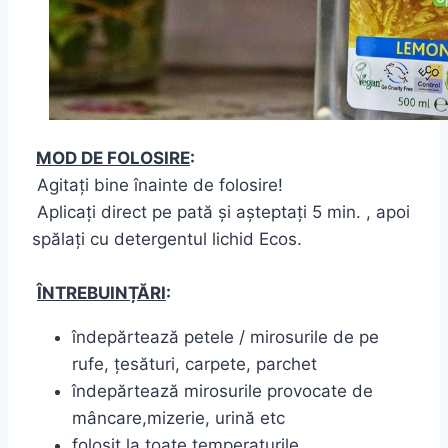
MOD DE FOLOSIRE
:
Agitați bine înainte de folosire!
Aplicați direct pe pată și așteptați 5 min. , apoi
spălați cu detergentul lichid Ecos.
ÎNTREBUINȚĂRI
:
îndepărtează petele / mirosurile de pe
rufe, țesături, carpete, parchet
îndepărtează mirosurile provocate de
mâncare,mizerie, urină etc
folosit la toate temperaturile