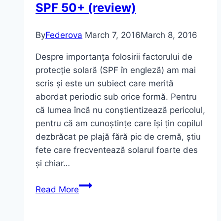
SPF 50+ (review)
By
Federova
March 7, 2016
March 8, 2016
Despre importanța folosirii factorului de
protecție solară (SPF în engleză) am mai
scris și este un subiect care merită
abordat periodic sub orice formă. Pentru
că lumea încă nu conștientizează pericolul,
pentru că am cunoștințe care își țin copilul
dezbrăcat pe plajă fără pic de cremă, știu
fete care frecventează solarul foarte des
și chiar…
Protejați-
Read More
vă
atât