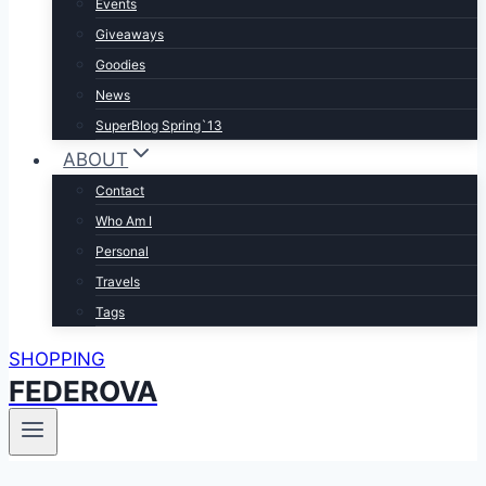
Events
Giveaways
Goodies
News
SuperBlog Spring`13
ABOUT
Contact
Who Am I
Personal
Travels
Tags
SHOPPING
FEDEROVA