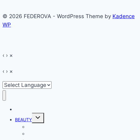
Apricot
line
© 2026 FEDEROVA - WordPress Theme by
Kadence
WP
‹
›
×
‹
›
×
HOME
Toggle
BEAUTY
child
menu
Make-up
Hair