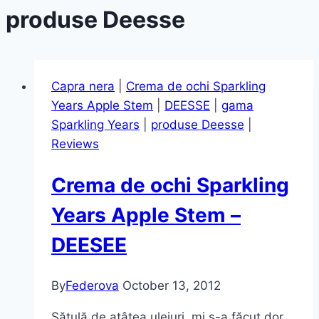
produse Deesse
Capra nera
|
Crema de ochi Sparkling
Years Apple Stem
|
DEESSE
|
gama
Sparkling Years
|
produse Deesse
|
Reviews
Crema de ochi Sparkling
Years Apple Stem –
DEESEE
By
Federova
October 13, 2012
Sătulă de atâtea uleiuri, mi s-a făcut dor