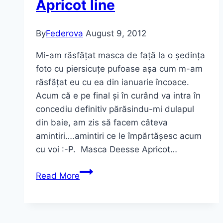
Apricot line
By
Federova
August 9, 2012
Mi-am răsfățat masca de față la o ședința
foto cu piersicuțe pufoase așa cum m-am
răsfățat eu cu ea din ianuarie încoace.
Acum că e pe final și în curând va intra în
concediu definitiv părăsindu-mi dulapul
din baie, am zis să facem câteva
amintiri….amintiri ce le împărtășesc acum
cu voi :-P. Masca Deesse Apricot…
Mască
Read More
facială
DÉESSE
,