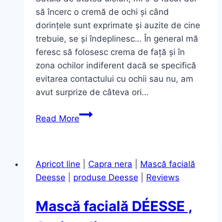
să încerc o cremă de ochi și când
dorințele sunt exprimate și auzite de cine
trebuie, se și îndeplinesc… În general mă
feresc să folosesc crema de față și în
zona ochilor indiferent dacă se specifică
evitarea contactului cu ochii sau nu, am
avut surprize de câteva ori…
Crema
Read More
de
ochi
Sparkling
Apricot line
|
Capra nera
|
Mască facială
Years
Deesse
|
produse Deesse
|
Reviews
Apple
Stem
Mască facială DÉESSE ,
–
DEESEE