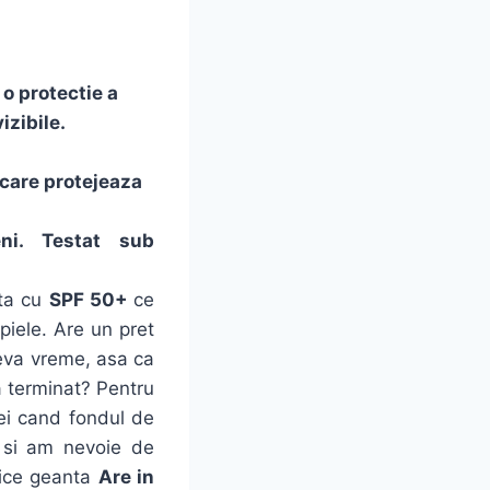
 o protectie a
izibile.
 care protejeaza
ni. Testat sub
ta cu
SPF 50+
ce
piele. Are un pret
 ceva vreme, asa ca
a terminat? Pentru
lei cand fondul de
) si am nevoie de
rice geanta
Are in