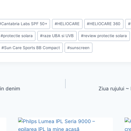
#
Cantabria Labs SPF 50+
#
HELIOCARE
#
HELIOCARE 360
#
#
protectie solara
#
raze UBA si UVB
#
review protectie solara
#
Sun Care Sports BB Compact
#
sunscreen
din denim
Ziua rujului 