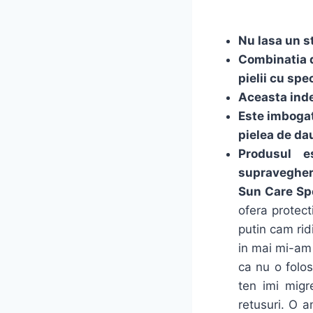
Nu lasa un st
Combinatia di
pielii cu spe
Aceasta indep
Este imbogat
pielea de da
Produsul e
supraveghere
Sun Care S
ofera protect
putin cam rid
in mai mi-am 
ca nu o folos
ten imi migr
retusuri. O 