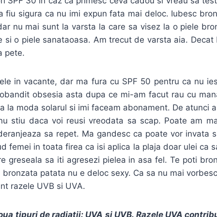
i SPF 30 in caz ca primesc ceva cadou si vreau sa test
 fiu sigura ca nu imi expun fata mai deloc. Iubesc bron
ar nu mai sunt la varsta la care sa visez la o piele bro
ie si o piele sanataoasa. Am trecut de varsta aia. Decat
a pete.
ele in vacante, dar ma fura cu SPF 50 pentru ca nu ies
 dobandit obsesia asta dupa ce mi-am facut rau cu ma
ra la moda solarul si imi faceam abonament. De atunci 
nu stiu daca voi reusi vreodata sa scap. Poate am ma
eranjeaza sa repet. Ma gandesc ca poate vor invata si a
 femei in toata firea ca isi aplica la plaja doar ulei ca
e greseala sa iti agresezi pielea in asa fel. Te poti bron
ea bronzata patata nu e deloc sexy. Ca sa nu mai vorbesc 
unt razele UVB si UVA.
ua tipuri de radiatii:
UVA si UVB. Razele UVA
contribu