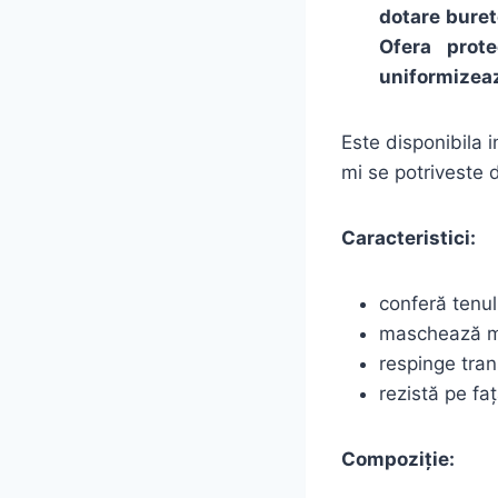
dotare buret
Ofera prote
uniformizeaza
Este disponibila 
mi se potriveste d
Caracteristici:
conferă tenul
maschează mic
respinge tran
rezistă pe faț
Compoziție: