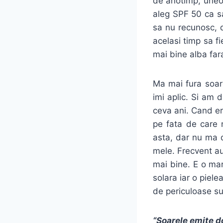
de anotimp, uneor
aleg SPF 50 ca sa
sa nu recunosc, d
acelasi timp sa f
mai bine alba far
Ma mai fura soar
imi aplic. Si am
ceva ani. Cand e
pe fata de care 
asta, dar nu ma d
mele. Frecvent aud
mai bine. E o mar
solara iar o piel
de periculoase s
“Soarele emite do