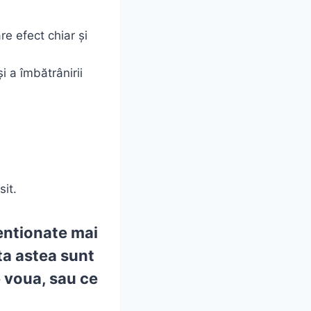
re efect chiar și
i a îmbătrânirii
sit.
entionate mai
ta astea sunt
e voua, sau ce