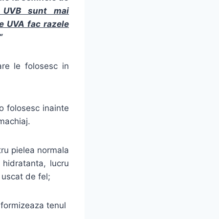
e UVB sunt mai
le UVA fac razele
“
re le folosesc in
o folosesc inainte
machiaj.
tru pielea normala
 hidratanta, lucru
uscat de fel;
iformizeaza tenul