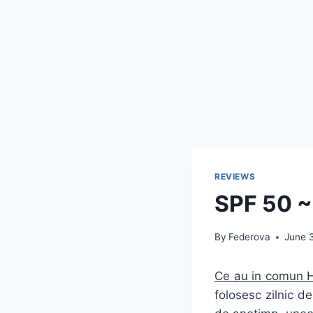
REVIEWS
SPF 50 ~
By
Federova
June 
Ce au in comun H
folosesc zilnic d