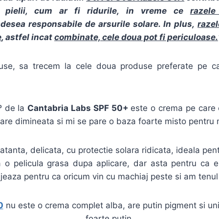
e pielii, cum ar fi ridurile, in vreme ce
razel
desea responsabile de arsurile solare. In plus,
raze
e
, astfel incat
combinate, cele doua pot fi periculoase.
use, sa trecem la cele doua produse preferate pe ca
º
de la
Cantabria Labs SPF 50+
este o crema pe care 
care dimineata si mi se pare o baza foarte misto pentru 
atanta, delicata, cu protectie solara ridicata, ideala pen
a o pelicula grasa dupa aplicare, dar asta pentru ca e
eaza pentru ca oricum vin cu machiaj peste si am tenul 
0
nu este o crema complet alba, are putin pigment si un
foarte putin.