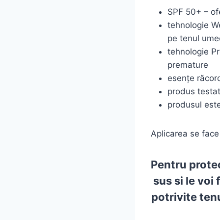
SPF 50+ – ofe
tehnologie We
pe tenul um
tehnologie Pr
premature
esențe răcoro
produs testat
produsul es
Aplicarea se face 
Pentru
protec
sus si le vo
potrivite ten