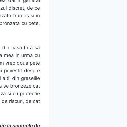
ez, dar in general
zul discret, de ce
nzata frumos si in
 bronzata cu pete,
 din casa fara sa
na mea in urma cu
am vreo doua pete
i povestit despre
ltii din greselile
 sa se bronzeze cat
za si cu protectie
de riscuri, de cat
ie la semnele de