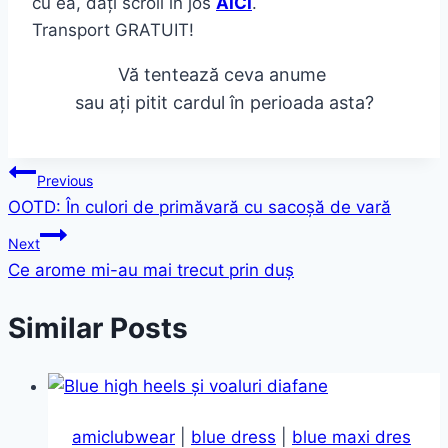
cu ea, dați scroll în jos
AICI
.
Transport GRATUIT!
Vă tentează ceva anume
sau ați pitit cardul în perioada asta?
Post
Previous
OOTD: În culori de primăvară cu sacoșă de vară
navigation
Next
Ce arome mi-au mai trecut prin duș
Similar Posts
amiclubwear
|
blue dress
|
blue maxi dres