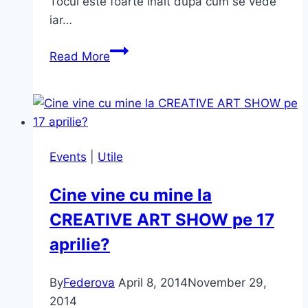
Tocul este foarte înalt după cum se vede
iar…
Blue
Read More
high
heels
și
voaluri
diafane
Events
|
Utile
Cine vine cu mine la
CREATIVE ART SHOW pe 17
aprilie?
By
Federova
April 8, 2014
November 29,
2014