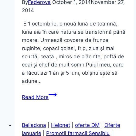
By
Federova
October 1, 2014
November 27,
2014
E 1 octombrie, o nouă lună de toamnă,
luna aia în care natura se transformă până
moare. Urmează covoare de frunze
ruginite, copaci golași, frig, ziua și mai
scurtă, ceață , miros de plăcinte, poftă de
ceai și chef de mult somn.Puiul meu, care
a făcut azi 1 an și 5 luni, obișnuiește să
adune…
Return
Read More
to
Flare
Jeans
Belladona
|
Helpnet
|
oferte DM
|
Oferte
ianuarie
|
Promotii farmacii Sensiblu
|