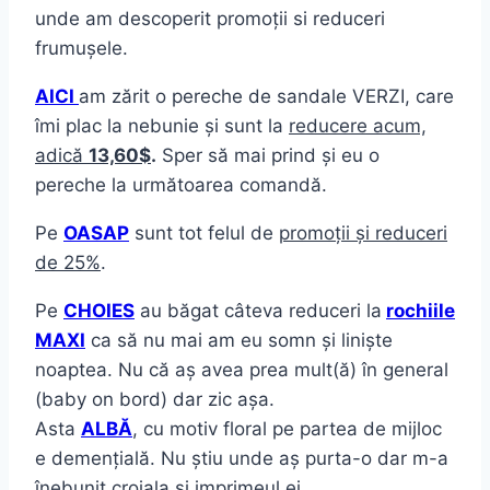
unde am descoperit promoții si reduceri
frumușele.
AICI
am zărit o pereche de sandale VERZI, care
îmi plac la nebunie și sunt la
reducere acum,
adic
ă
13,60$
.
Sper să mai prind și eu o
pereche la următoarea comandă.
Pe
OASAP
sunt tot felul de
promoții și reduceri
de 25%
.
Pe
CHOIES
au băgat câteva reduceri la
rochiile
MAXI
ca să nu mai am eu somn și liniște
noaptea. Nu că aș avea prea mult(ă) în general
(baby on bord) dar zic așa.
Asta
ALBĂ
, cu motiv floral pe partea de mijloc
e demențială. Nu știu unde aș purta-o dar m-a
înebunit croiala și imprimeul ei.