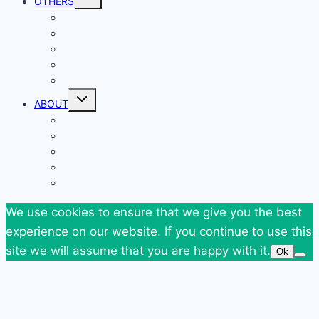
OTHERS
child
menu
Events
Giveaways
Goodies
News
SuperBlog Spring`13
Toggle
ABOUT
child
menu
Contact
Who Am I
Personal
Travels
Tags
We use cookies to ensure that we give you the best
experience on our website. If you continue to use this
site we will assume that you are happy with it.
Ok