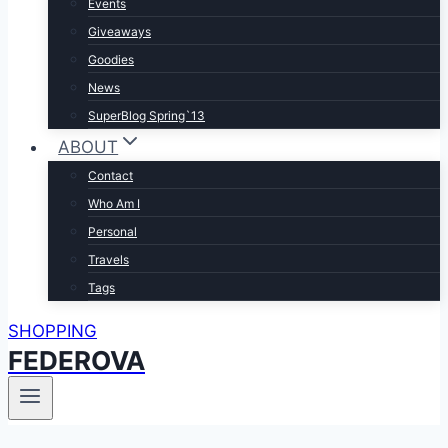
Events
Giveaways
Goodies
News
SuperBlog Spring`13
ABOUT
Contact
Who Am I
Personal
Travels
Tags
SHOPPING
FEDEROVA