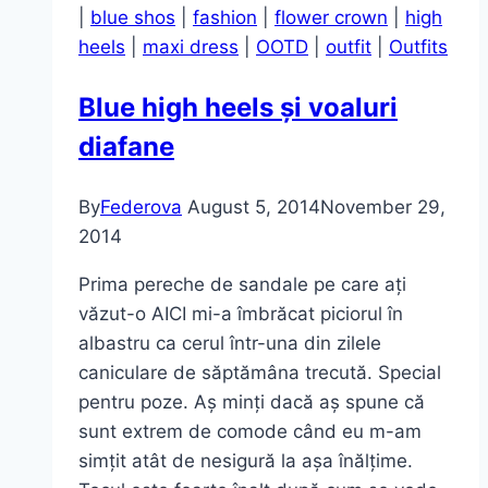
|
blue shos
|
fashion
|
flower crown
|
high
heels
|
maxi dress
|
OOTD
|
outfit
|
Outfits
Blue high heels și voaluri
diafane
By
Federova
August 5, 2014
November 29,
2014
Prima pereche de sandale pe care ați
văzut-o AICI mi-a îmbrăcat piciorul în
albastru ca cerul într-una din zilele
caniculare de săptămâna trecută. Special
pentru poze. Aș minți dacă aș spune că
sunt extrem de comode când eu m-am
simțit atât de nesigură la așa înălțime.