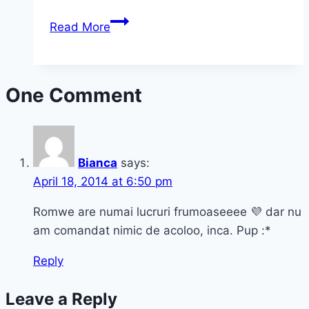
Motiv
Read More
de
shopping
în
One Comment
week-
end:
ofertele
tentante
Bianca
says:
din
April 18, 2014 at 6:50 pm
farmacii
Romwe are numai lucruri frumoaseeee 💜 dar nu
am comandat nimic de acoloo, inca. Pup :*
Reply
Leave a Reply