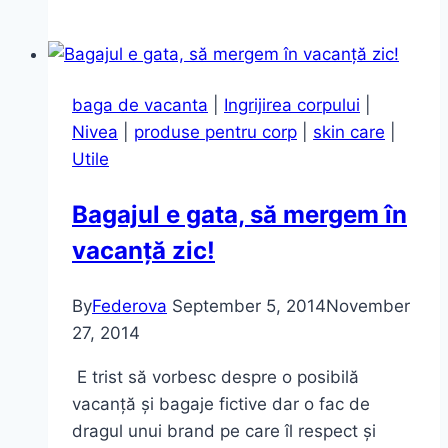
de
Craciun
potrivite
pentru
baga de vacanta
|
Ingrijirea corpului
|
iubit(a)
Nivea
|
produse pentru corp
|
skin care
|
Utile
Bagajul e gata, să mergem în
vacanță zic!
By
Federova
September 5, 2014
November
27, 2014
E trist să vorbesc despre o posibilă
vacanță și bagaje fictive dar o fac de
dragul unui brand pe care îl respect și