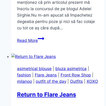
menționez că prin articolul prezent mă
înscriu la concursul de pe blogul Adelei
Sirghie.Nu m-am apucat să împachetez
degeaba pentru poze și nici să fac colaje
cu tot ce aș căra după…
Bagajul
Read More
e
gata,
să
mergem
asimetrical blouse
|
bluza asimetrica
|
în
fashion
|
Flare Jeans
|
Front Row Shop
|
vacanță
milanoo
|
outfit of the day
|
Outfits
|
XOXO
zic!
Return to Flare Jeans