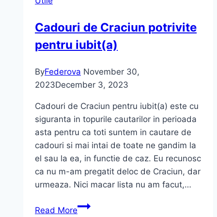
Utile
CREATIVE
ART
Cadouri de Craciun potrivite
SHOW
pentru iubit(a)
pe
17
aprilie?
By
Federova
November 30,
2023
December 3, 2023
Cadouri de Craciun pentru iubit(a) este cu
siguranta in topurile cautarilor in perioada
asta pentru ca toti suntem in cautare de
cadouri si mai intai de toate ne gandim la
el sau la ea, in functie de caz. Eu recunosc
ca nu m-am pregatit deloc de Craciun, dar
urmeaza. Nici macar lista nu am facut,…
Cadouri
Read More