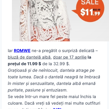
Iar
ROMWE
ne-a pregătit o surpriză delicată –
bluză de dantelă albă
,
doar pe 17 aprilie
la
prețul de 11.99 $
de la 32.99 $.
Grațioasă și de neînlocuit, dantela atrage pe
toate lumea. Dacă o dantelă neagră te îmbracă
în mister și senzualitate, dantela albă emană
puritate, pasiune și entuziasm.
Se vede într-un mare fel peste maiul închis la
culoare. Dacă vreți să vedeți mai multe outfituri