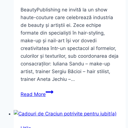
BeautyPublishing ne invită la un show
haute-couture care celebrează industria
de beauty și artiștii ei. Zece echipe
formate din specialiști în hair-styling,
make-up și nail-art își vor dovedi
creativitatea într-un spectacol al formelor,
culorilor și texturilor, sub coordonarea deja
consacraților: Iuliana Sandu – make-up
artist, trainer Sergiu Băcioi – hair stilist,
trainer Aneta Jechiu –…
Cine
Read More
vine
cu
mine
la