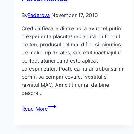
By
Federova
November 17, 2010
Cred ca fiecare dintre noi a avut cel putin
o experienta placuta/neplacuta cu fondul
de ten, produsul cel mai dificil si minutios
de make-up de ales, secretul machiajului
perfect atunci cand este aplicat
corespunzator. Poate ca nu ar trebui sa-mi
permit sa compar ceva cu vestitul si
ravnitul MAC. Am citit numai de bine
despre…
Fond
Read More
de
ten
MAC