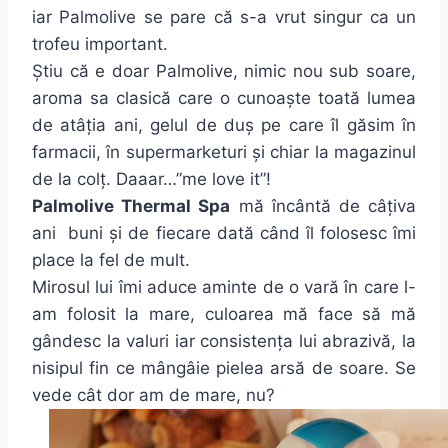
iar Palmolive se pare că s-a vrut singur ca un
trofeu important.
Știu că e doar Palmolive, nimic nou sub soare,
aroma sa clasică care o cunoaște toată lumea
de atâția ani, gelul de duș pe care îl găsim în
farmacii, în supermarketuri și chiar la magazinul
de la colț. Daaar…”me love it”!
Palmolive Thermal Spa
mă încântă de câțiva
ani buni și de fiecare dată când îl folosesc îmi
place la fel de mult.
Mirosul lui îmi aduce aminte de o vară în care l-
am folosit la mare, culoarea mă face să mă
gândesc la valuri iar consistența lui abrazivă, la
nisipul fin ce mângâie pielea arsă de soare. Se
vede cât dor am de mare, nu?