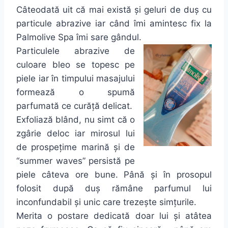
Câteodată uit că mai există și geluri de duș cu
particule abrazive iar când îmi amintesc fix la
Palmolive Spa îmi sare gândul.
Particulele abrazive de
culoare bleo se topesc pe
piele iar în timpului masajului
formează o spumă
parfumată ce curăță delicat.
Exfoliază blând, nu simt că o
zgârie deloc iar mirosul lui
de prospețime marină și de
“summer waves” persistă pe
piele câteva ore bune. Până și în prosopul
folosit după duș rămâne parfumul lui
inconfundabil și unic care trezește simțurile.
Merita o postare dedicată doar lui și atâtea