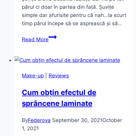
părul ci doar în partea din față. Șuvițe
simple dar afurisite pentru că nah…la scurt
timp părul începe să se asprească și să…
Răsfăț
Read More
pentru
părul
meu
~
Make-up
|
Reviews
Moroccanoil
Tratament
Cum obțin efectul de
sprâncene laminate
By
Federova
September 30, 2021
October
1, 2021