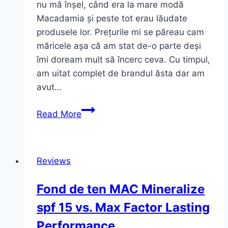
nu mă înșel, când era la mare modă
Macadamia și peste tot erau lăudate
produsele lor. Prețurile mi se păreau cam
măricele așa că am stat de-o parte deși
îmi doream mult să încerc ceva. Cu timpul,
am uitat complet de brandul ăsta dar am
avut…
Primul
Read More
meu
produs
Macadamia
Reviews
Fond de ten MAC Mineralize
spf 15 vs. Max Factor Lasting
Performance