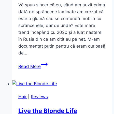
Vă spun sincer că eu, când am auzit prima
dată de sprâncene laminate am crezut că
este o glumă sau se confundă mobila cu
sprâncenele, dar de unde? Este mare
trend începând cu 2020 și a luat naștere
în Rusia din ce am citit eu pe net. M-am
documentat puțin pentru că eram curioasă
de…
Cum
Read More
obțin
efectul
de
sprâncene
Hair
|
Reviews
laminate
Live the Blonde Life