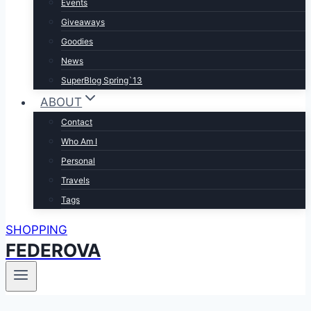
Events
Giveaways
Goodies
News
SuperBlog Spring`13
ABOUT
Contact
Who Am I
Personal
Travels
Tags
SHOPPING
FEDEROVA