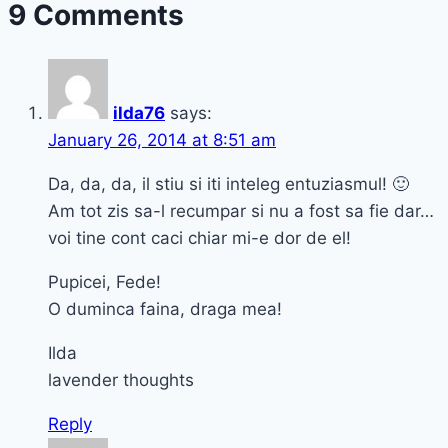
9 Comments
Mineralize
spf
15
vs.
ilda76
says:
Max
January 26, 2014 at 8:51 am
Factor
Lasting
Da, da, da, il stiu si iti inteleg entuziasmul! 🙂
Performance
Am tot zis sa-l recumpar si nu a fost sa fie dar…
voi tine cont caci chiar mi-e dor de el!
Pupicei, Fede!
O duminca faina, draga mea!
Ilda
lavender thoughts
Reply