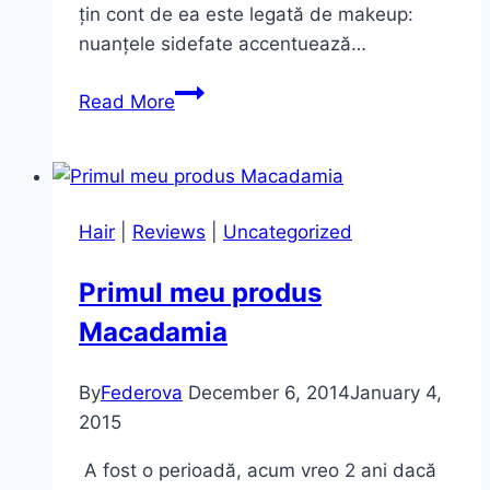
țin cont de ea este legată de makeup:
nuanțele sidefate accentuează…
Review
Read More
–
Pink
Casino
No.1
Hair
|
Reviews
|
Uncategorized
~
Sephora
Primul meu produs
(color
Macadamia
crash)
By
Federova
December 6, 2014
January 4,
2015
A fost o perioadă, acum vreo 2 ani dacă