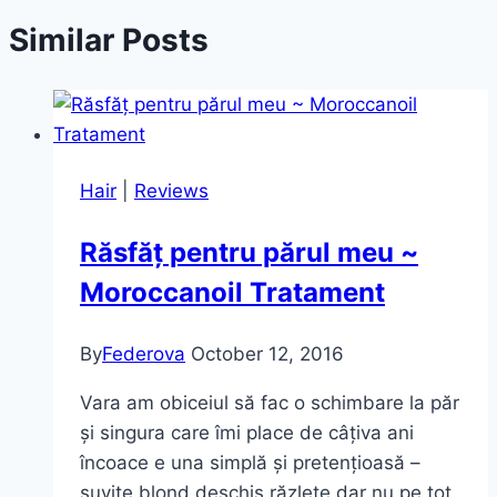
Similar Posts
Hair
|
Reviews
Răsfăț pentru părul meu ~
Moroccanoil Tratament
By
Federova
October 12, 2016
Vara am obiceiul să fac o schimbare la păr
și singura care îmi place de câțiva ani
încoace e una simplă și pretențioasă –
șuvițe blond deschis răzlețe dar nu pe tot