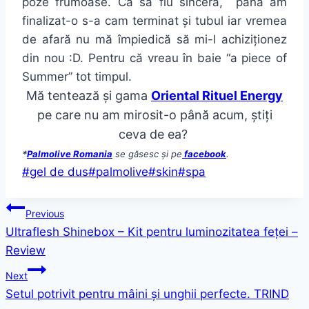
poze frumoase. Ca să fiu sinceră, până am
finalizat-o s-a cam terminat și tubul iar vremea
de afară nu mă împiedică să mi-l achiziționez
din nou :D. Pentru că vreau în baie “a piece of
Summer” tot timpul.
Mă tentează și gama
Oriental Rituel Energy
pe care nu am mirosit-o până acum, știți
ceva de ea?
*
Palmolive Romania
se găsesc și pe
facebook
.
Post
#
gel de dus
#
palmolive
#
skin
#
spa
Tags:
Post
Previous
Ultraflesh Shinebox – Kit pentru luminozitatea feței –
navigation
Review
Next
Setul potrivit pentru mâini și unghii perfecte. TRIND