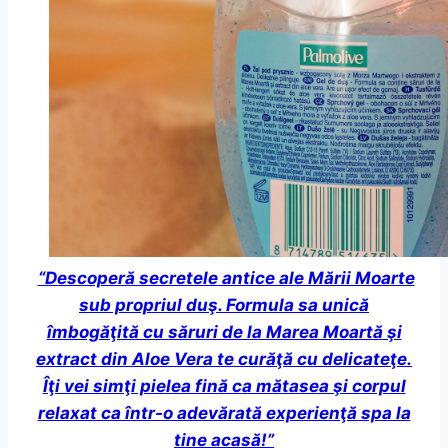
“Descoperă secretele antice ale Mării Moarte
sub propriul duş. Formula sa unică
îmbogăţită cu săruri de la Marea Moartă şi
extract din Aloe Vera te curăţă cu delicateţe.
Îţi vei simţi pielea fină ca mătasea şi corpul
relaxat ca într-o adevărată experienţă spa la
tine acasă!”