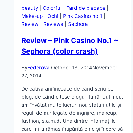
beauty
|
Colorful
|
Fard de pleoape
|
Make-up
|
Ochi
|
Pink Casino no 1
|
Review
|
Reviews
|
Sephora
Review – Pink Casino No.1 ~
Sephora (color crash)
By
Federova
October 13, 2014
November
27, 2014
De câțiva ani încoace de când scriu pe
blog, de când citesc bloguri la rândul meu,
am învățat multe lucruri noi, sfaturi utile și
reguli de aur legate de îngrijire, makeup,
fashion, ș.a.m.d. Una dintre informațiile
care mi-a rămas întipărită bine și încerc să