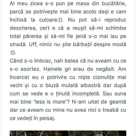
Al meu zicea s-o pun pe masa din bucătărie,
parcă se potrivește mai bine acolo deși e cam
închisă la culoare:)). Nu pot să-i reproduc
descrierea, cert e că a reușit să-mi schimbe
total părerea și să-mi fie jenă s-o mai iau pe
stradă. Uff, nimic
nu știe bărbații
despre modă
:D.
Când s-o îmbrac, nah belea că nu aveam cu ce
s-o asortez. Hainele gri erau de negăsit. Am
încercat eu o potrivire cu niște cizmulițe mai
vechi și cu o bluză mulată albastră dar după
cum se vede e o ținută incompletă. Sau suna
mai bine “less is more”? N-am uitat de geantă
dar ce aveam cu mine nu avea nici o treabă cu
ce vedeți în peisaj.