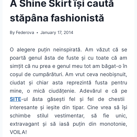
A Shine Skirt își caută
stăpâna fashionistă
By
Federova
January 17, 2014
O alegere puțin neinspirată. Am văzut că se
poartă genul ăsta de fuste și cu toate că am
simțit că nu prea e genul meu tot am băgat-o în
coșul de cumpărături. Am vrut ceva neobișnuit,
ciudat și chiar asta reprezintă fusta pentru
mine, o mică ciudățenie. Adevărul e că pe
SITE
-ul ăsta găsești fel și fel de chestii
interesante și ieșite din tipar. Cine vrea să își
schimbe stilul vestimentar, să fie unic,
extravagant și să iasă puțin din monotonie,
VOILA!