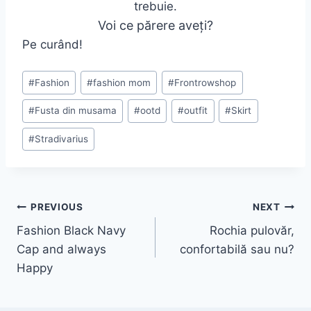
trebuie.
Voi ce părere aveți?
Pe curând!
Post
#
Fashion
#
fashion mom
#
Frontrowshop
Tags:
#
Fusta din musama
#
ootd
#
outfit
#
Skirt
#
Stradivarius
Post
PREVIOUS
NEXT
Fashion Black Navy
Rochia pulovăr,
navigation
Cap and always
confortabilă sau nu?
Happy