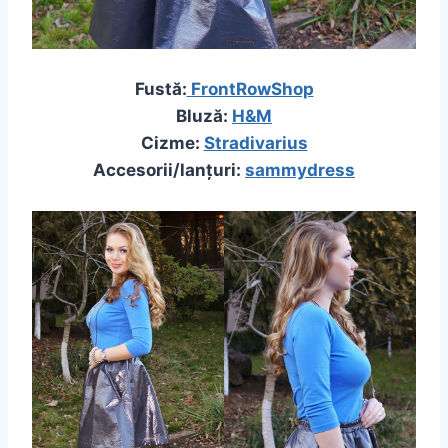
Fustă:
FrontRowShop
Bluză:
H&M
Cizme:
Stradivarius
Accesorii/lanțuri:
sammydress