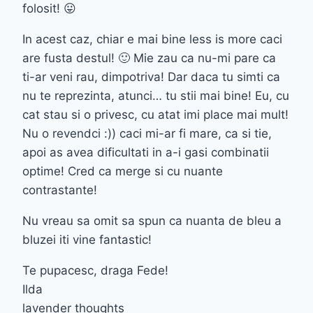
folosit! 😛
In acest caz, chiar e mai bine less is more caci
are fusta destul! 🙂 Mie zau ca nu-mi pare ca
ti-ar veni rau, dimpotriva! Dar daca tu simti ca
nu te reprezinta, atunci… tu stii mai bine! Eu, cu
cat stau si o privesc, cu atat imi place mai mult!
Nu o revendci :)) caci mi-ar fi mare, ca si tie,
apoi as avea dificultati in a-i gasi combinatii
optime! Cred ca merge si cu nuante
contrastante!
Nu vreau sa omit sa spun ca nuanta de bleu a
bluzei iti vine fantastic!
Te pupacesc, draga Fede!
Ilda
lavender thoughts