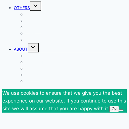
Toggle
OTHERS
child
menu
Events
Giveaways
Goodies
News
SuperBlog Spring`13
Toggle
ABOUT
child
menu
Contact
Who Am I
Personal
Travels
Tags
We use cookies to ensure that we give you the best
experience on our website. If you continue to use this
site we will assume that you are happy with it.
Ok