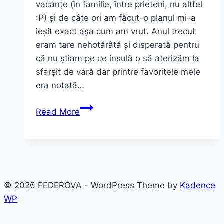
vacanțe (în familie, între prieteni, nu altfel
:P) și de câte ori am făcut-o planul mi-a
ieșit exact așa cum am vrut. Anul trecut
eram tare nehotărâtă și disperată pentru
că nu știam pe ce insulă o să aterizăm la
sfarșit de vară dar printre favoritele mele
era notată…
Corfu.
Read More
Călătorie
imaginabilă
și
dorită.
© 2026 FEDEROVA - WordPress Theme by
Kadence
WP