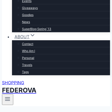
Events
Giveaways
Goodies
News
SuperBlog Spring`13
ABOUT
Contact
Who Am I
Personal
Travels
Tags
SHOPPING
FEDEROVA