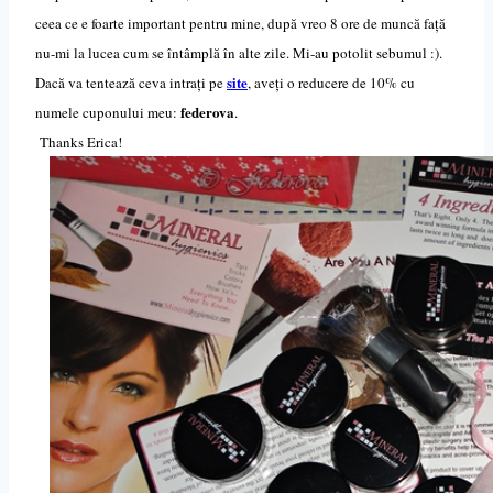
ceea ce e foarte important pentru mine, după vreo 8 ore de muncă față
nu-mi la lucea cum se întâmplă în alte zile. Mi-au potolit sebumul :).
site
Dacă va tentează ceva intrați pe
, aveți o reducere de 10% cu
federova
numele cuponului meu:
.
Thanks Erica!