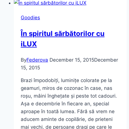
(Free
Shipping)
Goodies
În spiritul sărbătorilor cu
iLUX
By
Federova
December 15, 2015
December
15, 2015
Brazi împodobiți, luminițe colorate pe la
geamuri, miros de cozonac în case, nas
roșu, mâini înghețate și peste tot cadouri.
Așa e decembrie în fiecare an, special
aproape în toată lumea. Fără să vrem ne
aducem aminte de copilărie, de prieteni
mai vechi, de persoane dragi pe care le