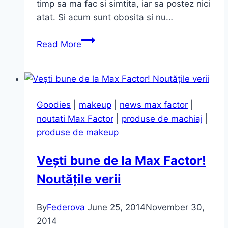
timp sa ma fac si simtita, iar sa postez nici
atat. Si acum sunt obosita si nu…
Ultimile
Read More
achizitii…
Goodies
|
makeup
|
news max factor
|
noutati Max Factor
|
produse de machiaj
|
produse de makeup
Vești bune de la Max Factor!
Noutățile verii
By
Federova
June 25, 2014
November 30,
2014