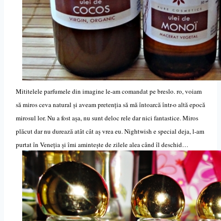
Mititelele parfumele din imagine le-am comandat pe breslo. ro, voiam
să miros ceva natural și aveam pretenția să mă întoarcă într-o altă epocă
mirosul lor. Nu a fost așa, nu sunt deloc rele dar nici fantastice. Miros
plăcut dar nu durează atât cât aș vrea eu. Nightwish e special deja, l-am
purtat în Veneția și îmi amintește de zilele alea când îl deschid…