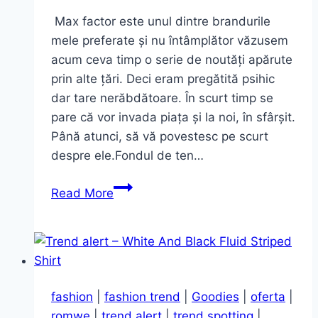
Max factor este unul dintre brandurile
mele preferate și nu întâmplător văzusem
acum ceva timp o serie de noutăți apărute
prin alte țări. Deci eram pregătită psihic
dar tare nerăbdătoare. În scurt timp se
pare că vor invada piața și la noi, în sfârșit.
Până atunci, să vă povestesc pe scurt
despre ele.Fondul de ten…
Vești
Read More
bune
de
la
Max
Factor!
fashion
|
fashion trend
|
Goodies
|
oferta
|
Noutățile
romwe
|
trend alert
|
trend spotting
|