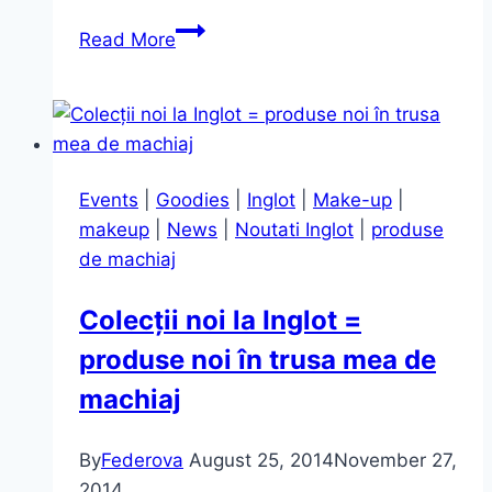
Trend
Read More
alert
–
White
And
Black
Events
|
Goodies
|
Inglot
|
Make-up
|
Fluid
makeup
|
News
|
Noutati Inglot
|
produse
Striped
de machiaj
Shirt
Colecții noi la Inglot =
produse noi în trusa mea de
machiaj
By
Federova
August 25, 2014
November 27,
2014