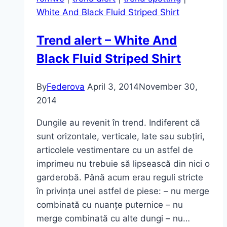
verii
White And Black Fluid Striped Shirt
Trend alert – White And
Black Fluid Striped Shirt
By
Federova
April 3, 2014
November 30,
2014
Dungile au revenit în trend. Indiferent că
sunt orizontale, verticale, late sau subțiri,
articolele vestimentare cu un astfel de
imprimeu nu trebuie să lipsească din nici o
garderobă. Până acum erau reguli stricte
în privința unei astfel de piese: – nu merge
combinată cu nuanțe puternice – nu
merge combinată cu alte dungi – nu…