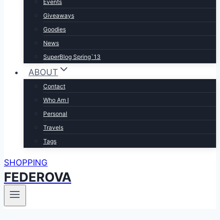
Events
Giveaways
Goodies
News
SuperBlog Spring`13
ABOUT
Contact
Who Am I
Personal
Travels
Tags
SHOPPING
FEDEROVA