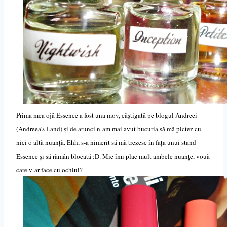
Prima mea ojă Essence a fost una mov, câștigată pe blogul Andreei
(Andreea’s Land) și de atunci n-am mai avut bucuria să mă pictez cu
nici o altă nuanță. Ehh, s-a nimerit să mă trezesc în fața unui stand
Essence și să rămân blocată :D. Mie îmi plac mult ambele nuanțe, vouă
care v-ar face cu ochiul?