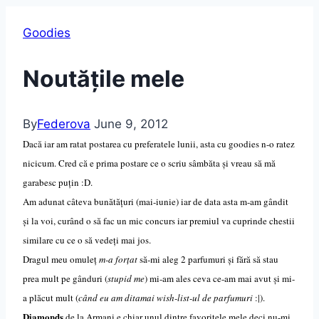
Goodies
Noutățile mele
By
Federova
June 9, 2012
Dacă iar am ratat postarea cu preferatele lunii, asta cu goodies n-o ratez
nicicum. Cred că e prima postare ce o scriu sâmbăta și vreau să mă
garabesc puțin :D.
Am adunat câteva bunătățuri (mai-iunie) iar de data asta m-am gândit
și la voi, curând o să fac un mic concurs iar premiul va cuprinde chestii
similare cu ce o să vedeți mai jos.
Dragul meu omuleț
m-a forțat
să-mi aleg 2 parfumuri și fără să stau
prea mult pe gânduri (
stupid me
) mi-am ales ceva ce-am mai avut și mi-
a plăcut mult (
când eu am ditamai wish-list-ul de parfumuri
:|).
Diamonds
de la Armani e chiar unul dintre favoritele mele deci nu-mi