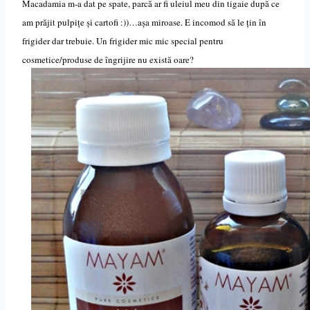
Macadamia m-a dat pe spate, parcă ar fi uleiul meu din tigaie după ce
am prăjit pulpi
ț
e și cartofi :))…așa miroase. E incomod să le țin în
frigider dar trebuie. Un frigider mic mic special pentru
cosmetice/produse de îngrijire nu există oare?