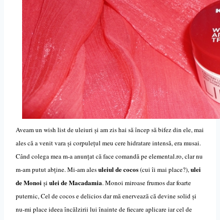
Aveam un wish list de uleiuri și am zis hai să încep să bifez din ele, mai
ales că a venit vara și corpule
ț
ul meu cere hidratare intensă, era musai.
Când
colega mea m-a anunțat că face comandă pe elemental.ro, clar nu
uleiul de cocos
ulei
m-am putut abține. Mi-am ales
(cui îi mai place?),
de Monoi
ulei de Macadamia
și
. Monoi miroase frumos dar foarte
puternic, Cel de cocos e delicios dar mă enervează că devine solid și
nu-mi place ideea încălzirii lui înainte de fiecare aplicare iar cel de