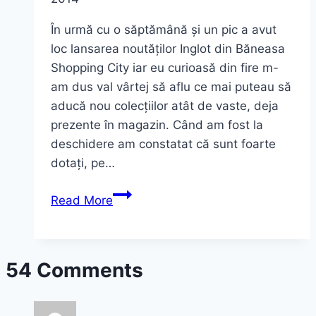
În urmă cu o săptămână și un pic a avut
loc lansarea noutăților Inglot din Băneasa
Shopping City iar eu curioasă din fire m-
am dus val vârtej să aflu ce mai puteau să
aducă nou colecțiilor atât de vaste, deja
prezente în magazin. Când am fost la
deschidere am constatat că sunt foarte
dotați, pe…
Colecții
Read More
noi
la
Inglot
54 Comments
=
produse
noi