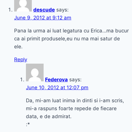
în
descude
says:
trusa
June 9, 2012 at 9:12 am
mea
de
Pana la urma ai luat legatura cu Erica…ma bucur
machiaj
ca ai primit produsele,eu nu ma mai satur de
ele.
Reply
Federova
says:
June 10, 2012 at 12:07 pm
Da, mi-am luat inima in dinti si i-am scris,
mi-a raspuns foarte repede de fiecare
data, e de admirat.
:*