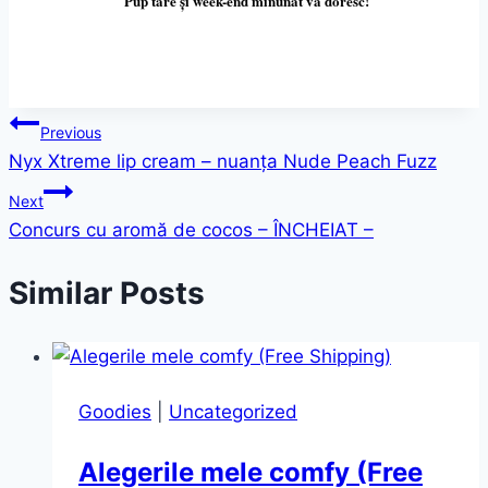
Pup tare și week-end minunat v
ă
doresc!
Post
Previous
Nyx Xtreme lip cream – nuanța Nude Peach Fuzz
navigation
Next
Concurs cu aromă de cocos – ÎNCHEIAT –
Similar Posts
Goodies
|
Uncategorized
Alegerile mele comfy (Free