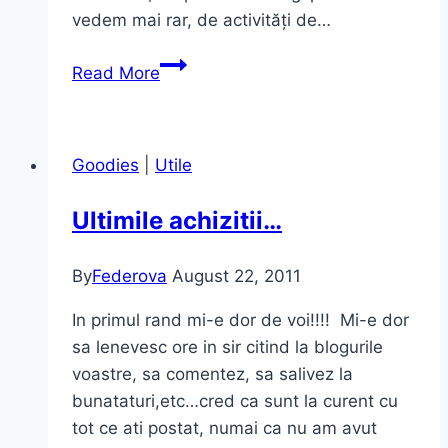
vedem mai rar, de activități de…
În
Read More
spiritul
sărbătorilor
cu
Goodies
|
Utile
iLUX
Ultimile achizitii…
By
Federova
August 22, 2011
In primul rand mi-e dor de voi!!!! Mi-e dor
sa lenevesc ore in sir citind la blogurile
voastre, sa comentez, sa salivez la
bunataturi,etc…cred ca sunt la curent cu
tot ce ati postat, numai ca nu am avut