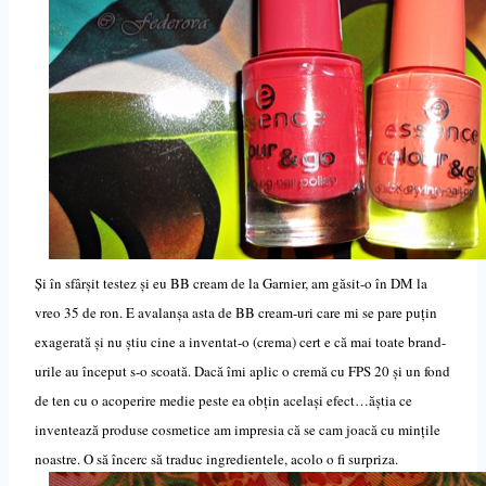
Și în sfârșit testez și eu BB cream de la Garnier, am găsit-o în DM la
vreo 35 de ron. E avalanșa asta de BB cream-uri care mi se pare puțin
exagerată și nu știu cine a inventat-o (crema) cert e că mai toate brand-
urile au început s-o scoată. Dacă îmi aplic o cremă cu FPS 20 și un fond
de ten cu o acoperire medie peste ea obțin același efect…ăștia ce
inventează produse cosmetice am impresia c
ă
se cam joacă cu mințile
noastre. O să încerc să traduc ingredientele, acolo o fi surpriza.