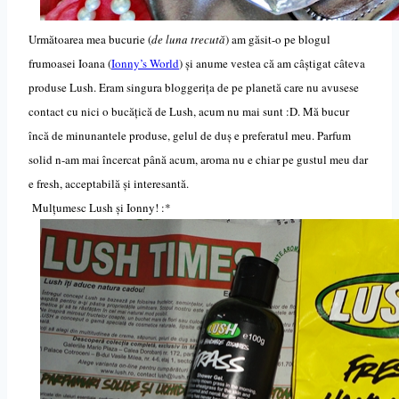
Următoarea mea bucurie (
de luna trecută
) am găsit-o pe blogul
frumoasei Ioana (
Ionny’s World
) și anume vestea că am câștigat câteva
produse Lush. Eram singura bloggeri
ț
a de pe planetă care nu avusese
contact cu nici o bucățică de Lush, acum nu mai sunt :D. Mă bucur
încă de minunantele produse, gelul de duș e preferatul meu. Parfum
solid n-am mai încercat până acum, aroma nu e chiar pe gustul meu dar
e fresh, acceptabilă și interesantă.
Mulțumesc Lush și Ionny! :*