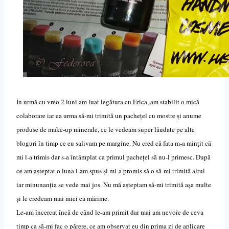
În urmă cu vreo 2 luni am luat legătura cu Erica, am stabilit o mică
colaborare iar ea urma să-mi trimită un pachețel cu mostre și anume
produse de make-up minerale, ce le vedeam super lăudate pe alte
bloguri în timp ce eu salivam pe margine. Nu cred că fata m-a mințit că
mi l-a trimis dar s-a întâmplat ca primul pachețel să nu-l primesc. După
ce am așteptat o luna i-am spus și mi-a promis să o să-mi trimită altul
iar minunan
ț
ia se vede mai jos. Nu mă așteptam să-mi trimită așa multe
și le credeam mai mici ca m
ă
rime.
Le-am încercat încă de când le-am primit dar mai am nevoie de ceva
timp ca să-mi fac o părere, ce am observat eu din prima zi de aplicare