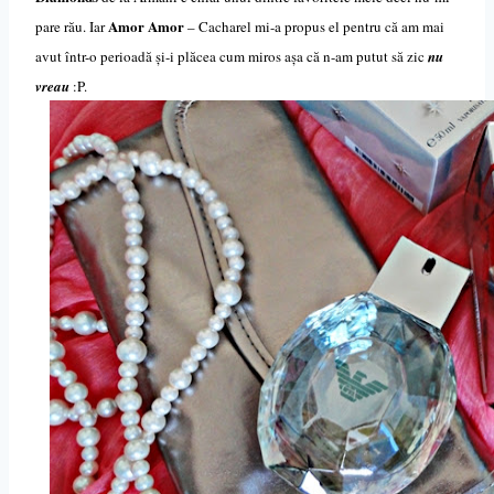
Amor Amor
pare rău. Iar
– Cacharel mi-a propus el pentru că am mai
avut într-o perioadă și-i plăcea cum miros așa că n-am putut să zic
nu
vreau
:P.