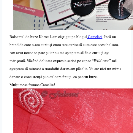
Balsamul de buze Korres l-am câștigat pe blogul
Cameliei
. Încă un
brand de care n-am auzit și eram tare curioasă cum este acest balsam.
Am avut noroc se pare și iar nu mă așteptam să fie o cutiuță așa
mărișoară. Văzând delicata expresie scrisă pe capac “
Wild rose
” mă
așteptam să miroasă a trandafiri dar m-am păcălit. Nu are nici un miros
dar are o consistență și o culoare finuță, ca pentru buze.
Mulțumesc frumos Camelia!