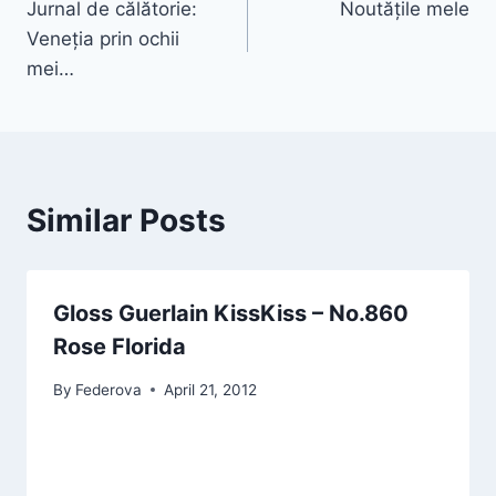
Jurnal de călătorie:
Noutățile mele
navigation
Veneția prin ochii
mei…
Similar Posts
Gloss Guerlain KissKiss – No.860
Rose Florida
By
Federova
April 21, 2012