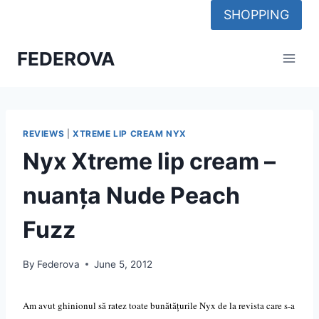
Skip
SHOPPING
to
content
FEDEROVA
REVIEWS
|
XTREME LIP CREAM NYX
Nyx Xtreme lip cream –
nuanța Nude Peach
Fuzz
By
Federova
June 5, 2012
Am avut ghinionul să ratez toate bunătățurile Nyx de la revista care s-a