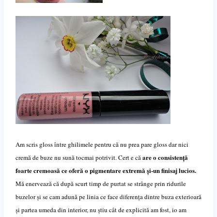
Am scris gloss între ghilimele pentru că nu prea pare gloss dar nici
are o consistență
cremă de buze nu sună tocmai potrivit. Cert e că
foarte cremoasă ce oferă o pigmentare extremă și-un finisaj lucios.
Mă enervează că după scurt timp de purtat se strânge prin ridurile
buzelor și se cam adună pe linia ce face diferența dintre buza exterioară
și partea umeda din interior, nu știu cât de explicită am fost, io am