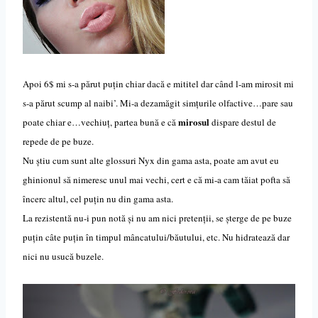
Apoi 6$ mi s-a părut puțin chiar dacă e mititel dar când l-am mirosit mi
s-a părut scump al naibi’. Mi-a dezamăgit simțurile olfactive…pare sau
mirosul
poate chiar e…vechiuț, partea bună e că
dispare destul de
repede de pe buze.
Nu știu cum sunt alte glossuri Nyx din gama asta, poate am avut eu
ghinionul să nimeresc unul mai vechi, cert e că mi-a cam tăiat pofta să
încerc altul, cel puțin nu din gama asta.
La rezistentă nu-i pun notă și nu am nici pretenții, se șterge de pe buze
puțin câte puțin în timpul mâncatului/băutului, etc. Nu hidrateaz
ă
dar
nici nu usuc
ă
buzele.