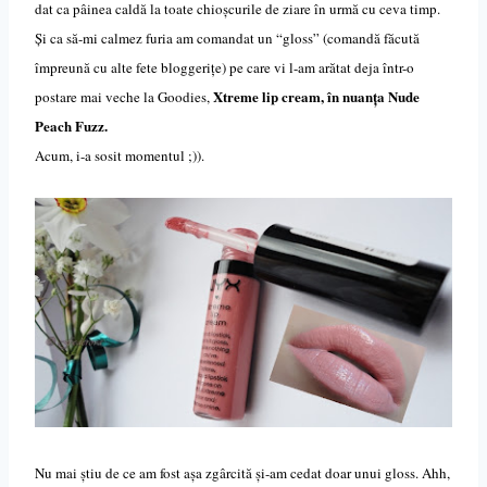
dat ca pâinea caldă la toate chioșcurile de ziare în urmă cu ceva timp.
Și ca să-mi calmez furia am comandat un “gloss” (comandă făcută
împreună cu alte fete bloggeri
ț
e) pe care vi l-am arătat deja într-o
Xtreme lip cream, în nuanța Nude
postare mai veche la Goodies,
Peach Fuzz.
Acum, i-a sosit momentul ;)).
Nu mai știu de ce am fost așa zgârcită și-am cedat doar unui gloss. Ahh,