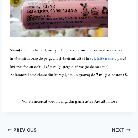
Nuanța
, un nude cald, mat și plăcut e singurul motiv pentru care nu a
învățat să zboare de pe geam și dacă mă uit și la
celelalte nuanțe
parcă
îmi mai fac cu ochiul câteva (și șterg o afirmație de mai sus).
7 ml și a costat 6$
Aplicatorul este clasic din burețel, are un gramaj de
.
Voi ați încercat vreo nuanță din gama asta? Are alt miros?
Post
PREVIOUS
NEXT