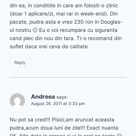
din ea, in conditiile in care am folosit-o zilnic
(doar 1 aplicare/zi, mai rar in week-end). Din
pacate, pudra asta e vreo 230 ron in Douglas-
ul nostru 🙁 Eu o voi recumpara cu siguranta
cand plec din nou din tara. Ti-o recomand din
suflet daca vrei ceva de calitate
Reply
Andreea
says:
August 26, 2011 at 3:33 pm
Nu pot sa cred!!! Pisici,am aruncat aceasta
pudra,acum doua luni de zile!!! Exact nuanta
05..Alta data le opresc si vi le arat pe toate 🙁