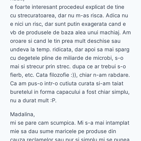
e foarte interesant procedeul explicat de tine
cu strecuratoarea, dar nu m-as risca. Adica nu
e nici un risc, dar sunt putin exagerata cand e
vb de produsele de baza alea unui machiaj. Am
oroare si cand le tin prea mult deschise sau
undeva la temp. ridicata, dar apoi sa mai sparg
cu degetele pline de miliarde de microbi, s-o
mai si strecur prin strec. dupa ce ar trebui s-o
fierb, etc. Cata filozofie :)), chiar n-am rabdare.
Ca am pus-o intr-o cutiuta curata si-am taiat
buretelul in forma capacului a fost chiar simplu,
nu a durat mult :P.
Madalina,
mi se pare cam scumpica. Mi s-a mai intamplat
mie sa dau sume maricele pe produse din
cauza reclamelor sau pur si simplu mi se punea