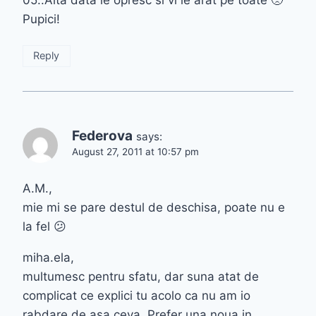
Pupici!
Reply
Federova
says:
August 27, 2011 at 10:57 pm
A.M.,
mie mi se pare destul de deschisa, poate nu e
la fel 😕
miha.ela,
multumesc pentru sfatu, dar suna atat de
complicat ce explici tu acolo ca nu am io
rabdare de asa ceva. Prefer una noua in