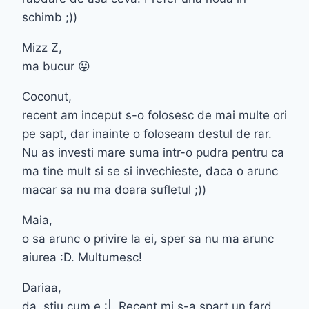
schimb ;))
Mizz Z,
ma bucur 😛
Coconut,
recent am inceput s-o folosesc de mai multe ori
pe sapt, dar inainte o foloseam destul de rar.
Nu as investi mare suma intr-o pudra pentru ca
ma tine mult si se si invechieste, daca o arunc
macar sa nu ma doara sufletul ;))
Maia,
o sa arunc o privire la ei, sper sa nu ma arunc
aiurea :D. Multumesc!
Dariaa,
da, stiu cum e :|. Recent mi s-a spart un fard