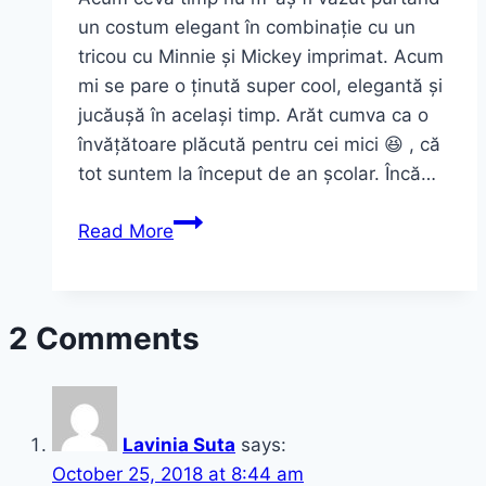
un costum elegant în combinație cu un
tricou cu Minnie și Mickey imprimat. Acum
mi se pare o ținută super cool, elegantă și
jucăușă în același timp. Arăt cumva ca o
învățătoare plăcută pentru cei mici 😆 , că
tot suntem la început de an școlar. Încă…
Elegant
Read More
outfit…
cu
Minnie
2 Comments
și
Mickey
pe
tricou
Lavinia Suta
says:
October 25, 2018 at 8:44 am