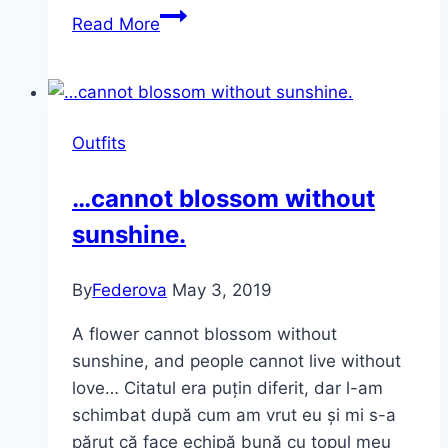
Coenzima
Read More
Q10
PLUS
~
Gama
Outfits
completă
de
…cannot blossom without
îngrijire
sunshine.
anti-
rid
de
By
Federova
May 3, 2019
la
A flower cannot blossom without
NIVEA
sunshine, and people cannot live without
love… Citatul era puțin diferit, dar l-am
schimbat după cum am vrut eu și mi s-a
părut că face echipă bună cu topul meu