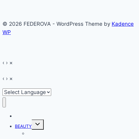
© 2026 FEDEROVA - WordPress Theme by
Kadence
WP
‹
›
×
‹
›
×
HOME
Toggle
BEAUTY
child
menu
Make-up