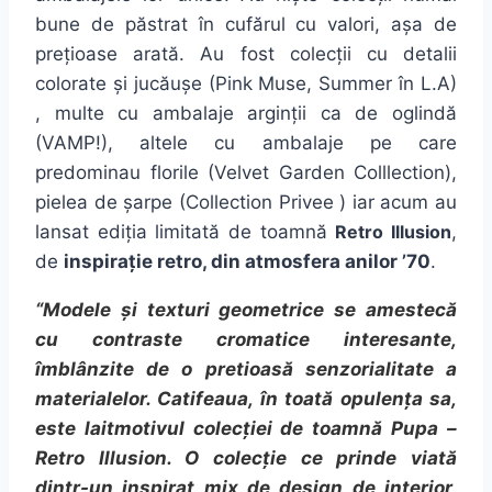
bune de păstrat în cufărul cu valori, așa de
prețioase arată. Au fost colecții cu detalii
colorate și jucăușe (Pink Muse, Summer în L.A)
, multe cu ambalaje arginții ca de oglindă
(VAMP!), altele cu ambalaje pe care
predominau florile (Velvet Garden Colllection),
pielea de șarpe (Collection Privee ) iar acum au
lansat ediția limitată de toamnă
Retro Illusion
,
de
inspirație retro, din atmosfera anilor ’70
.
“Modele și texturi geometrice se amestecă
cu contraste cromatice interesante,
îmblânzite de o pretioasă senzorialitate a
materialelor. Catifeaua, în toată opulența sa,
este laitmotivul colecției de toamnă Pupa –
Retro Illusion. O colecție ce prinde viată
dintr-un inspirat mix de design de interior,