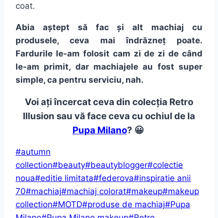
coat.
Abia aștept să fac și alt machiaj cu
produsele, ceva mai îndrăzneț poate.
Fardurile le-am folosit cam zi de zi de când
le-am primit, dar machiajele au fost super
simple, ca pentru serviciu, nah.
Voi ați încercat ceva din colecția Retro
Illusion sau vă face ceva cu ochiul de la
Pupa Milano
? 😀
Post
#
autumn
Tags:
collection
#
beauty
#
beautyblogger
#
colectie
noua
#
editie limitata
#
federova
#
inspiratie anii
70
#
machiaj
#
machiaj colorat
#
makeup
#
makeup
collection
#
MOTD
#
produse de machiaj
#
Pupa
Milano
#
Pupa Milano makeup
#
Retro