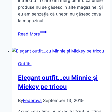
întrebată în care dm merg pentru că unele
produse nu se găsesc în alte magazine. Și
eu am senzația că uneori nu găsesc ceva
la magazinul…
Shopping
Read More
din
magazinul
#dm
~
Outfits
iunie
Elegant outfit…cu Minnie și
Mickey pe tricou
By
Federova
September 13, 2019
Acum ceva timp nu m-aș fi văzut purtând