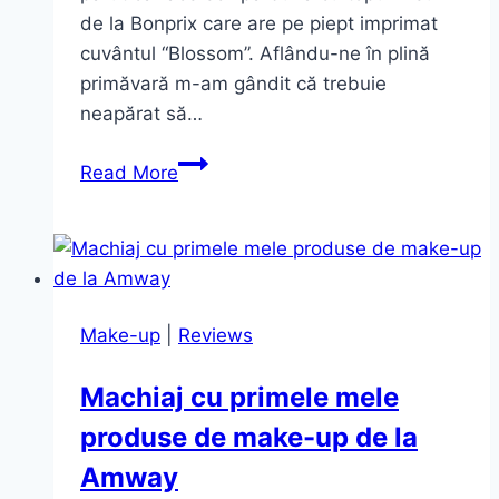
de la Bonprix care are pe piept imprimat
cuvântul “Blossom”. Aflându-ne în plină
primăvară m-am gândit că trebuie
neapărat să…
…
Read More
cannot
blossom
without
sunshine.
Make-up
|
Reviews
Machiaj cu primele mele
produse de make-up de la
Amway