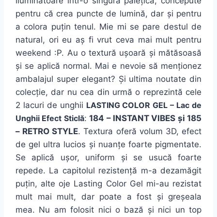
iluminatoare într-o singură palețică, concepute
pentru că crea puncte de lumină, dar și pentru
a colora puțin tenul. Mie mi se pare destul de
natural, ori eu aș fi vrut ceva mai mult pentru
weekend :P. Au o textură ușoară și mătăsoasă
și se aplică normal. Mai e nevoie să menționez
ambalajul super elegant?
Și ultima noutate din
colecție, dar nu cea din urmă o reprezintă cele
2 lacuri de unghii
LASTING COLOR GEL – Lac de
Unghii Efect Sticlă
:
184 – INSTANT VIBES și 185
– RETRO STYLE
. Textura oferă volum 3D, efect
de gel ultra lucios și nuanțe foarte pigmentate.
Se aplică ușor, uniform și se usucă foarte
repede. La capitolul rezistență m-a dezamăgit
puțin, alte oje Lasting Color Gel mi-au rezistat
mult mai mult, dar poate a fost și greșeala
mea. Nu am folosit nici o bază și nici un top