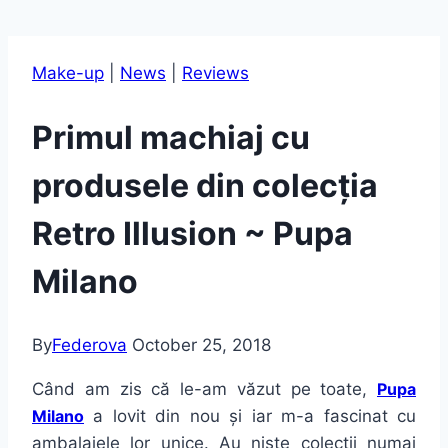
Make-up
|
News
|
Reviews
Primul machiaj cu
produsele din colecția
Retro Illusion ~ Pupa
Milano
By
Federova
October 25, 2018
Când am zis că le-am văzut pe toate,
Pupa
Milano
a lovit din nou și iar m-a fascinat cu
ambalajele lor unice. Au niște colecții numai