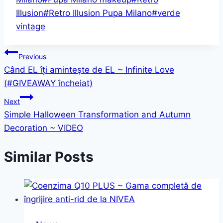
Illusion
#
Retro Illusion Pupa Milano
#
verde
vintage
Post
Previous
Când EL îți aminteşte de EL ~ Infinite Love
navigation
(#GIVEAWAY încheiat)
Next
Simple Halloween Transformation and Autumn
Decoration ~ VIDEO
Similar Posts