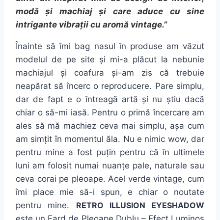
modă și machiaj și care aduce cu sine
intrigante vibrații cu aromă vintage.”
Înainte să îmi bag nasul în produse am văzut
modelul de pe site și mi-a plăcut la nebunie
machiajul și coafura și-am zis că trebuie
neapărat să încerc o reproducere. Pare simplu,
dar de fapt e o întreagă artă și nu știu dacă
chiar o să-mi iasă. Pentru o primă încercare am
ales să mă machiez ceva mai simplu, așa cum
am simțit în momentul ăla. Nu e nimic wow, dar
pentru mine a fost puțin pentru că în ultimele
luni am folosit numai nuanțe pale, naturale sau
ceva corai pe pleoape. Acel verde vintage, cum
îmi place mie să-i spun, e chiar o noutate
pentru mine.
RETRO ILLUSION EYESHADOW
este un Fard de Pleoape Dublu – Efect Luminos