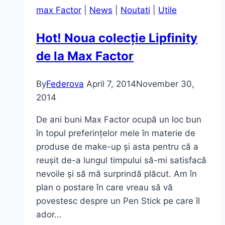
max Factor
|
News
|
Noutati
|
Utile
de
make-
Hot! Noua colecție Lipfinity
up
de la Max Factor
de
la
Amway
By
Federova
April 7, 2014
November 30,
2014
De ani buni Max Factor ocupă un loc bun
în topul preferințelor mele în materie de
produse de make-up și asta pentru că a
reușit de-a lungul timpului să-mi satisfacă
nevoile și să mă surprindă plăcut. Am în
plan o postare în care vreau să vă
povestesc despre un Pen Stick pe care îl
ador…