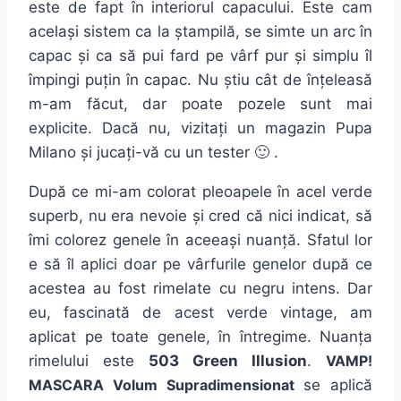
este de fapt în interiorul capacului. Este cam
același sistem ca la ștampilă, se simte un arc în
capac și ca să pui fard pe vârf pur și simplu îl
împingi puțin în capac. Nu știu cât de înțeleasă
m-am făcut, dar poate pozele sunt mai
explicite. Dacă nu, vizitați un magazin Pupa
Milano și jucați-vă cu un tester 🙂 .
După ce mi-am colorat pleoapele în acel verde
superb, nu era nevoie și cred că nici indicat, să
îmi colorez genele în aceeași nuanță. Sfatul lor
e să îl aplici doar pe vârfurile genelor după ce
acestea au fost rimelate cu negru intens. Dar
eu, fascinată de acest verde vintage, am
aplicat pe toate genele, în întregime. Nuanța
rimelului este
503 Green Illusion
.
VAMP!
MASCARA Volum Supradimensionat
se aplică