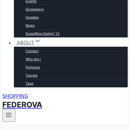
Events
Giveaways
Goodies
News
SuperBlog Spring`13
ABOUT
Contact
Who Am I
Personal
Travels
Tags
SHOPPING
FEDEROVA