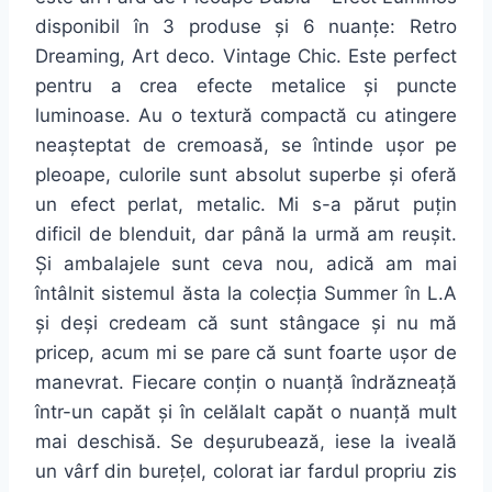
disponibil în 3 produse și 6 nuanțe: Retro
Dreaming, Art deco. Vintage Chic. Este perfect
pentru a crea efecte metalice și puncte
luminoase. Au o textură compactă cu atingere
neașteptat de cremoasă, se întinde ușor pe
pleoape, culorile sunt absolut superbe și oferă
un efect perlat, metalic. Mi s-a părut puțin
dificil de blenduit, dar până la urmă am reușit.
Și ambalajele sunt ceva nou, adică am mai
întâlnit sistemul ăsta la colecția Summer în L.A
și deși credeam că sunt stângace și nu mă
pricep, acum mi se pare că sunt foarte ușor de
manevrat. Fiecare conțin o nuanță îndrăzneață
într-un capăt și în celălalt capăt o nuanță mult
mai deschisă. Se deșurubează, iese la iveală
un vârf din burețel, colorat iar fardul propriu zis