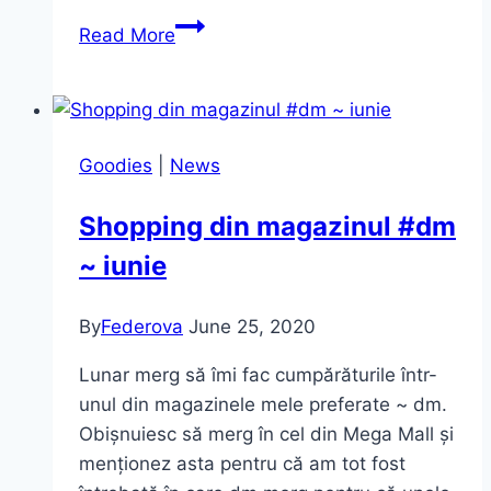
Hot!
Read More
Noua
colecție
Lipfinity
de
Goodies
|
News
la
Max
Shopping din magazinul #dm
Factor
~ iunie
By
Federova
June 25, 2020
Lunar merg să îmi fac cumpărăturile într-
unul din magazinele mele preferate ~ dm.
Obișnuiesc să merg în cel din Mega Mall și
menționez asta pentru că am tot fost