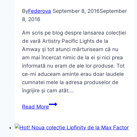
By
Federova
September 8, 2016
September
8, 2016
Am scris pe blog despre lansarea colecției
de vară Artistry Pacific Lights de la
Amway și tot atunci mărturiseam că nu
am mai încercat nimic de la ei și nici prea
informată nu eram de ale lor produse. Tot
ce-mi aduceam aminte erau doar laudele
cumnatei mele la adresa produselor de
îngrijire și cam atât….
Machiaj
Read More
cu
primele
mele
produse