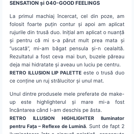
SENSATION și 040-GOOD FEELINGS
La primul machiaj încercat, cel din poze, am
folosit foarte puțin contur și apoi am aplicat
rujurile din trusă duo. Inițial am aplicat o nuanță
și pentru că mi s-a părut mult prea mata și
“uscată”, mi-am băgat pensula și-n cealaltă.
Rezultatul a fost ceva mai bun, buzele păreau
deja mai hidratate și aveau un luciu pe centru.
RETRO ILLUSION LIP PALETTE
este o trusă duo
ce conține un ruj strălucitor și unul mat.
Unul dintre produsele mele preferate de make-
up este highlighterul și mare mi-a fost
încântarea când l-am deschis pe ăsta.
RETRO ILLUSION HIGHLIGHTER Iluminator
pentru Fața – Reflexe de Lumină
. Sunt de fapt 2