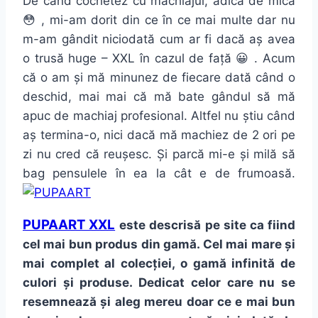
De când cochetez cu machiajul, adică de mică
😳 , mi-am dorit din ce în ce mai multe dar nu
m-am gândit niciodată cum ar fi dacă aș avea
o trusă huge – XXL în cazul de față 😀 . Acum
că o am și mă minunez de fiecare dată când o
deschid, mai mai că mă bate gândul să mă
apuc de machiaj profesional. Altfel nu știu când
aș termina-o, nici dacă mă machiez de 2 ori pe
zi nu cred că reușesc. Și parcă mi-e și milă să
bag pensulele în ea la cât e de frumoasă.
PUPAART XXL
este descrisă pe site ca fiind
cel mai bun produs din gamă. Cel mai mare și
mai complet al colecției, o gamă infinită de
culori și produse. Dedicat celor care nu se
resemnează și aleg mereu doar ce e mai bun