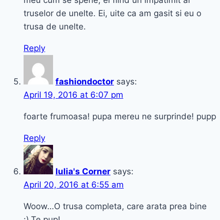
meu cum se sperie, el fiind un impatimit al
truselor de unelte. Ei, uite ca am gasit si eu o
trusa de unelte.
Reply
fashiondoctor
says:
April 19, 2016 at 6:07 pm
foarte frumoasa! pupa mereu ne surprinde! pupp
Reply
Iulia's Corner
says:
April 20, 2016 at 6:55 am
Woow…O trusa completa, care arata prea bine
:).Te pup!