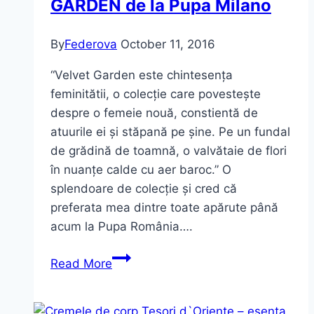
GARDEN de la Pupa Milano
d`Oriente
By
Federova
October 11, 2016
“Velvet Garden este chintesența
feminitătii, o colecție care povestește
despre o femeie nouă, constientă de
atuurile ei și stăpană pe șine. Pe un fundal
de grădină de toamnă, o valvătaie de flori
în nuanțe calde cu aer baroc.” O
splendoare de colecție și cred că
preferata mea dintre toate apărute până
acum la Pupa România….
Ediția
Read More
limitată
VELVET
GARDEN