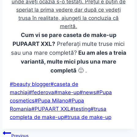
unde aveți ocazia s-o testați. Prețul e puțin de
speriat la prima vedere dar după ce vedeți
trusa în realitate, ajungeți la concluzia că
merită.
Cum vi se pare caseta de make-up
PUPAART XXL?
Preferați multe truse mici
sau una mare completă?
Eu am ales a treia
variantă, multe mici plus una mare
completă
🙂 .
Post
#
beauty blogger
#
caseta de
Tags:
machiaj
#
federova
#
make-up
#
news
#
Pupa
cosmetics
#
Pupa Milano
#
Pupa
Romania
#
PUPAART XXL
#
testing
#
trusa
completa de make-up
#
trusa de make-up
Post
Previous