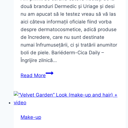
două branduri Dermedic și Uriage și desi
nu am apucat să le testez vreau să vă las
aici câteva informații oficiale fiind vorba
despre dermatocosmetice, adică produse
de încredere, care nu sunt destinate
numai înfrumusețării, ci și tratării anumitor
boli de piele. Bariéderm-Cica Daily –
Îngrijire zilnică…
Noutăți
Read More
de
la
Dermedic
și
Uriage
Make-up