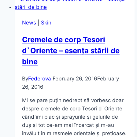
de
la
News
|
Skin
Pupa
Milano
Cremele de corp Tesori
d`Oriente – esența stării de
bine
By
Federova
February 26, 2016
February
26, 2016
Mi se pare puțin nedrept să vorbesc doar
despre cremele de corp Tesori d`Oriente
când îmi plac și sprayurile și gelurile de
duș și tot ce-am mai încercat și m-au
învăluit în miresmele orientale și prețioase.