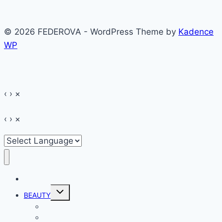
© 2026 FEDEROVA - WordPress Theme by
Kadence
WP
‹
›
×
‹
›
×
HOME
Toggle
BEAUTY
child
menu
Make-up
Hair