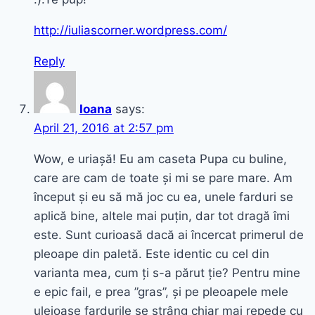
http://iuliascorner.wordpress.com/
Reply
Ioana
says:
April 21, 2016 at 2:57 pm
Wow, e uriașă! Eu am caseta Pupa cu buline,
care are cam de toate și mi se pare mare. Am
început și eu să mă joc cu ea, unele farduri se
aplică bine, altele mai puțin, dar tot dragă îmi
este. Sunt curioasă dacă ai încercat primerul de
pleoape din paletă. Este identic cu cel din
varianta mea, cum ți s-a părut ție? Pentru mine
e epic fail, e prea ”gras”, și pe pleoapele mele
uleioase fardurile se strâng chiar mai repede cu