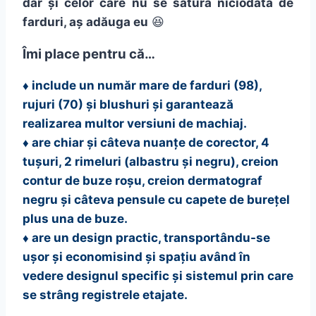
dar și celor care nu se satură niciodată de
farduri, aș adăuga eu
😆
Îmi place pentru că…
♦ include un număr mare de farduri (98),
rujuri (70) și blushuri și garantează
realizarea multor versiuni de machiaj.
♦ are chiar și câteva nuanțe de corector, 4
tușuri, 2 rimeluri (albastru și negru), creion
contur de buze roșu, creion dermatograf
negru și câteva pensule cu capete de burețel
plus una de buze.
♦ are un design practic, transportându-se
ușor și economisind și spațiu având în
vedere designul specific și sistemul prin care
se strâng registrele etajate.