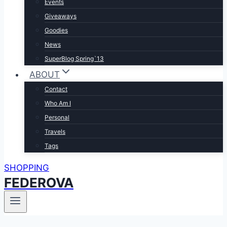
Events
Giveaways
Goodies
News
SuperBlog Spring`13
ABOUT
Contact
Who Am I
Personal
Travels
Tags
SHOPPING
FEDEROVA