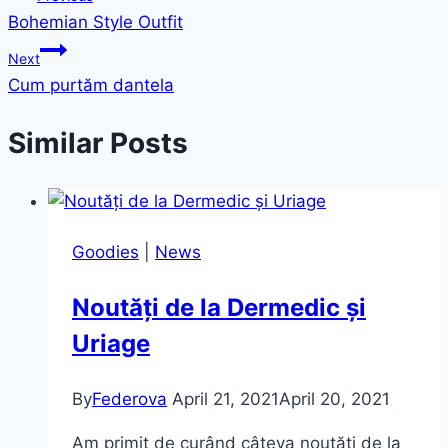
Bohemian Style Outfit
navigation
Next
Cum purtăm dantela
Similar Posts
Goodies
|
News
Noutăți de la Dermedic și
Uriage
By
Federova
April 21, 2021
April 20, 2021
Am primit de curând câteva noutăți de la