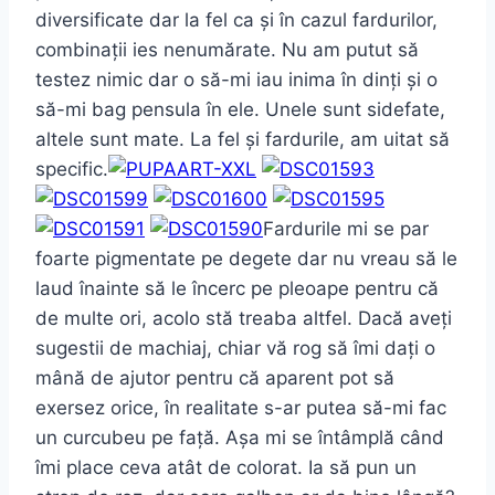
diversificate dar la fel ca și în cazul fardurilor,
combinații ies nenumărate. Nu am putut să
testez nimic dar o să-mi iau inima în dinți și o
să-mi bag pensula în ele. Unele sunt sidefate,
altele sunt mate. La fel și fardurile, am uitat să
specific.
Fardurile mi se par
foarte pigmentate pe degete dar nu vreau să le
laud înainte să le încerc pe pleoape pentru că
de multe ori, acolo stă treaba altfel. Dacă aveți
sugestii de machiaj, chiar vă rog să îmi dați o
mână de ajutor pentru că aparent pot să
exersez orice, în realitate s-ar putea să-mi fac
un curcubeu pe față. Așa mi se întâmplă când
îmi place ceva atât de colorat. Ia să pun un