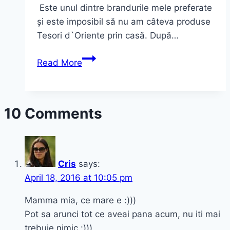
Este unul dintre brandurile mele preferate
și este imposibil să nu am câteva produse
Tesori d`Oriente prin casă. După…
Cremele
Read More
de
corp
Tesori
10 Comments
d`Oriente
–
esența
stării
Cris
says:
de
April 18, 2016 at 10:05 pm
bine
Mamma mia, ce mare e :)))
Pot sa arunci tot ce aveai pana acum, nu iti mai
trebuie nimic :)))