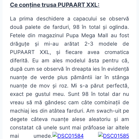
Ce conține trusa PUPAART XXL:
La prima deschidere a capacului se observă
două palete de farduri, 98 în total și oglinda.
Fetele din magazinul Pupa Mega Mall au fost
drăguțe și mi-au arătat 2-3 modele de
PUPAART XXL, și fiecare avea cromatica
diferită. Eu am ales modelul ăsta pentru că,
după cum se observă în dreapta ies în evidență
nuanțe de verde plus pământii iar în stânga
nuanțe de mov și roz. Mi s-a părut perfectă,
exact pe gustul meu. Sunt 98 în total dar nu
vreau să mă gândesc cam câte combinații de
machiaj ies din atâtea farduri. Am swach-uit pe
degete câteva nuanțe alese aleatoriu și am
constatat că unele sunt mai prăfoase iar altele
mai umede.