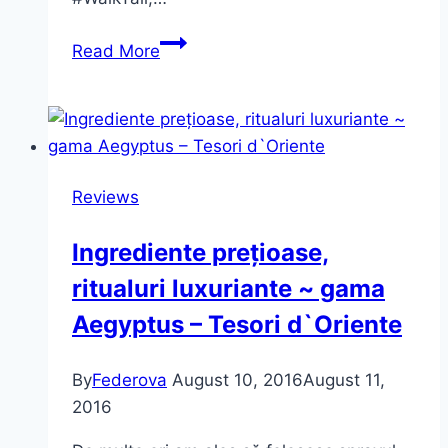
Campania
Read More
#walkTALL
~
elmiplant
Reviews
Ingrediente prețioase,
ritualuri luxuriante ~ gama
Aegyptus – Tesori d`Oriente
By
Federova
August 10, 2016
August 11,
2016