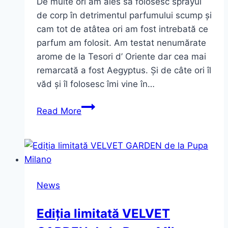
De multe ori am ales să folosesc sprayul
de corp în detrimentul parfumului scump și
cam tot de atâtea ori am fost intrebată ce
parfum am folosit. Am testat nenumărate
arome de la Tesori d’ Oriente dar cea mai
remarcată a fost Aegyptus. Și de câte ori îl
văd și îl folosesc îmi vine în…
Ingrediente
Read More
prețioase,
ritualuri
luxuriante
~
gama
News
Aegyptus
–
Ediția limitată VELVET
Tesori