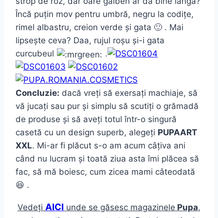
strop de roz, dar oare galben ar da bine lângă?
Încă puțin mov pentru umbră, negru la codițe,
rimel albastru, creion verde și gata 🙂 . Mai
lipsește ceva? Daa, rujul roșu și-i gata
curcubeul
.
Concluzie:
dacă vreți să exersați machiaje, să
vă jucați sau pur și simplu să scutiți o grămadă
de produse și să aveți totul într-o singură
casetă cu un design superb, alegeți
PUPAART
XXL
. Mi-ar fi plăcut s-o am acum câțiva ani
când nu lucram și toată ziua asta îmi plăcea să
fac, să mă boiesc, cum zicea mami câteodată
😆 .
AICI
Vedeți
unde se găsesc magazinele
Pupa
,