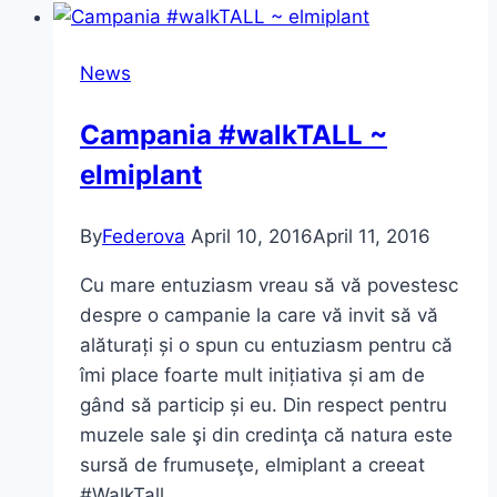
(make-
up
News
and
hair)
Campania #walkTALL ~
+
elmiplant
video
By
Federova
April 10, 2016
April 11, 2016
Cu mare entuziasm vreau să vă povestesc
despre o campanie la care vă invit să vă
alăturați și o spun cu entuziasm pentru că
îmi place foarte mult inițiativa și am de
gând să particip și eu. Din respect pentru
muzele sale şi din credinţa că natura este
sursă de frumuseţe, elmiplant a creeat
#WalkTall,…