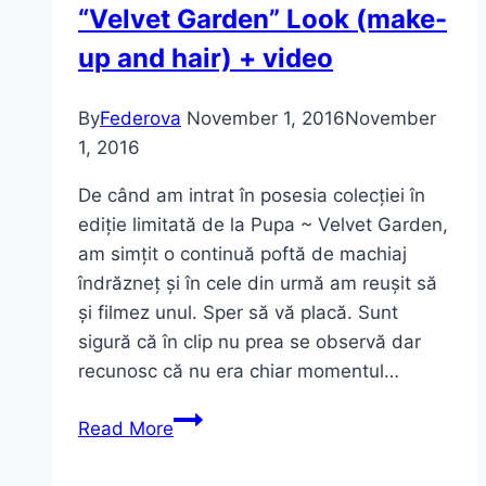
“Velvet Garden” Look (make-
up and hair) + video
By
Federova
November 1, 2016
November
1, 2016
De când am intrat în posesia colecției în
ediție limitată de la Pupa ~ Velvet Garden,
am simțit o continuă poftă de machiaj
îndrăzneț și în cele din urmă am reușit să
și filmez unul. Sper să vă placă. Sunt
sigură că în clip nu prea se observă dar
recunosc că nu era chiar momentul…
“Velvet
Read More
Garden”
Look