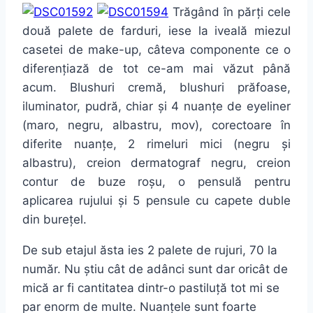
Trăgând în părți cele
două palete de farduri, iese la iveală miezul
casetei de make-up, câteva componente ce o
diferențiază de tot ce-am mai văzut până
acum. Blushuri cremă, blushuri prăfoase,
iluminator, pudră, chiar și 4 nuanțe de eyeliner
(maro, negru, albastru, mov), corectoare în
diferite nuanțe, 2 rimeluri mici (negru și
albastru), creion dermatograf negru, creion
contur de buze roșu, o pensulă pentru
aplicarea rujului și 5 pensule cu capete duble
din burețel.
De sub etajul ăsta ies 2 palete de rujuri, 70 la
număr. Nu știu cât de adânci sunt dar oricât de
mică ar fi cantitatea dintr-o pastiluță tot mi se
par enorm de multe. Nuanțele sunt foarte