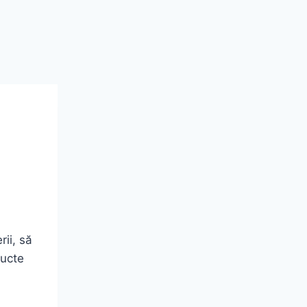
ii, să
ructe