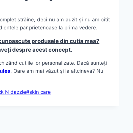
plet străine, deci nu am auzit și nu am citit
dientele par prietenoase la prima vedere.
cunoascute produsele din cutia mea?
aveți despre acest concept.
chizând cutiile lor personalizate. Dacă sunteți
ules
. Oare am mai văzut și la altcineva? Nu
ck N dazzle
#
skin care