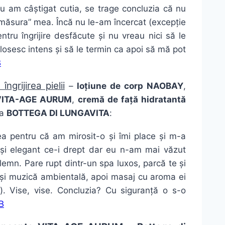
 eu am câștigat cutia, se trage concluzia că nu
“măsura” mea. Încă nu le-am încercat (excepție
ru îngrijire desfăcute și nu vreau nici să le
olosesc intens și să le termin ca apoi să mă pot
grijirea pielii
–
loțiune de corp NAOBAY
,
e VITA-AGE AURUM
,
cremă de față hidratantă
la
BOTTEGA DI LUNGAVITA
:
a pentru că am mirosit-o și îmi place și m-a
 și elegant ce-i drept dar eu n-am mai văzut
lemn. Pare rupt dintr-un spa luxos, parcă te și
și muzică ambientală, apoi masaj cu aroma ei
). Vise, vise. Concluzia? Cu siguranță o s-o