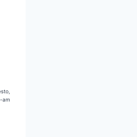
esto,
 i-am