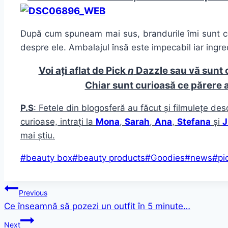
După cum spuneam mai sus, brandurile îmi sunt com
despre ele. Ambalajul însă este impecabil iar ingre
Voi ați aflat de Pick
n
Dazzle sau vă sunt 
Chiar sunt curioasă ce părere 
P.S
: Fetele din blogosferă au făcut și filmulețe des
curioase, intrați la
Mona
,
Sarah
,
Ana
,
Stefana
și
J
mai știu.
Post
#
beauty box
#
beauty products
#
Goodies
#
news
#
pi
Tags:
Post
Previous
Ce înseamnă să pozezi un outfit în 5 minute…
navigation
Next