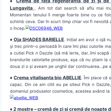
♦
Crema de față regenerantă de zi și d
Lungavita
. Am tot dat search să aflu mai mu
Momentan tenului îi merge foarte bine cu ce fo
schimb ceva. Dar în scurt timp chiar voi fi nevoită 
o încep.
♦
Oja SHADES BARIELLE
. Inițial am avut o ojă
și trec printr-o perioadă în care îmi plac culorile 
a cutiei Pick
n
Dazzle (să mă ierte, dar..îmi scapă 
brandurile celorlalte produse, așa că nu știam la 
doua zi o și aveam pe unghii dar continuarea…pe a
♦
Crema vitalisanta bio ABELLIE
. Îmi place că 
capac. Din ce am citit eu pe siteul Pick n Dazzle
domeniul produselor cosmetice, acestea având la 
♦
2 mostre – cremă de zi și cremă de noapte d