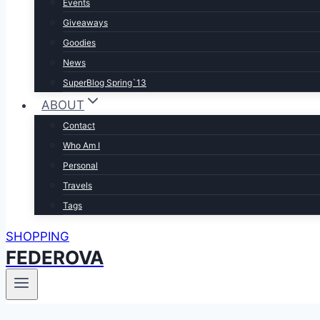
Events
Giveaways
Goodies
News
SuperBlog Spring`13
ABOUT
Contact
Who Am I
Personal
Travels
Tags
SHOPPING
FEDEROVA