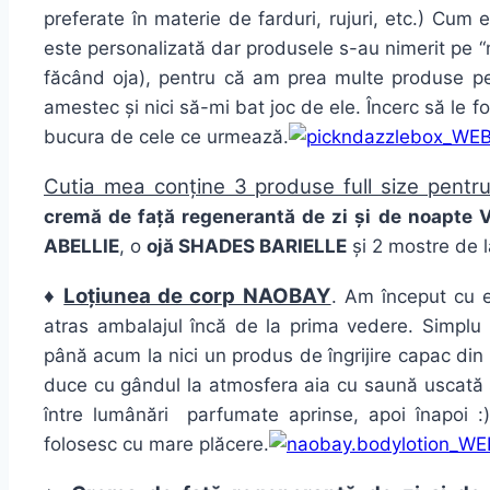
preferate în materie de farduri, rujuri, etc.) Cum
este personalizată dar produsele s-au nimerit pe 
făcând oja), pentru că am prea multe produse pent
amestec și nici să-mi bat joc de ele. Încerc să le f
bucura de cele ce urmează.
Cutia mea conține 3 produse full size pentru în
cremă de față regenerantă de zi și de noapt
ABELLIE
, o
ojă SHADES BARIELLE
și 2 mostre de 
♦
Loțiunea de corp NAOBAY
. Am început cu e
atras ambalajul încă de la prima vedere. Simplu
până acum la nici un produs de îngrijire capac din 
duce cu gândul la atmosfera aia cu saună uscată 
între lumânări parfumate aprinse, apoi înapoi :)
folosesc cu mare plăcere.