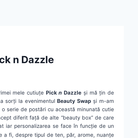
ck n Dazzle
rimei mele cutiuțe
Pick
n
Dazzle
și mă țin de
la sorți la evenimentul
Beauty Swap
și m-am
p o serie de postări cu această minunată cutie
ept diferit față de alte “beauty box” de care
at iar personalizarea se face în funcție de un
e a fi, despre tipul de ten, păr, arome, nuanțe