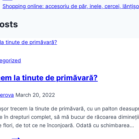
Shopping online: accesoriu de păr, inele, cercei, lănțișo
Posts
egorized
em la tinute de primăvară?
erova
March 20, 2022
șor trecem la tinute de primăvară, cu un palton deasupra
tre în drepturi complet, să mă bucur de răcoarea dimineții
e flori, de tot ce ne înconjoară. Odată cu schimbarea…
Trecem