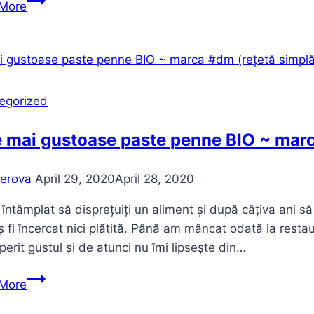
More
la
tinute
de
primăvară?
egorized
 mai gustoase paste penne BIO ~ marc
erova
April 29, 2020
April 28, 2020
 întâmplat să disprețuiți un aliment și după câțiva ani s
ș fi încercat nici plătită. Până am mâncat odată la restau
erit gustul și de atunci nu îmi lipsește din…
Cele
More
mai