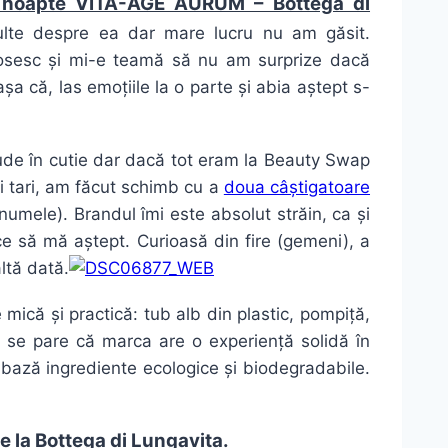
e noapte VITA-AGE AURUM – Bottega di
lte despre ea dar mare lucru nu am găsit.
losesc și mi-e teamă să nu am surprize dacă
așa că, las emoțiile la o parte și abia aștept s-
 nude în cutie dar dacă tot eram la Beauty Swap
mai tari, am făcut schimb cu a
doua câștigatoare
numele). Brandul îmi este absolut străin, ca și
ce să mă aștept. Curioasă din fire (gemeni), a
ltă dată.
e mică și practică: tub alb din plastic, pompiță,
, se pare că marca are o experiență solidă în
bază ingrediente ecologice și biodegradabile.
e la Bottega di Lungavita.