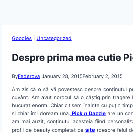
Goodies
|
Uncategorized
Despre prima mea cutie Pi
By
Federova
January 28, 2015
February 2, 2015
Am zis că o să vă povestesc despre conținutul p
cuvânt. Am avut norocul să o câștig prin tragere 
bucurat enorm. Chiar citisem înainte cu puțin tim
și chiar îmi doream una.
Pick
n
Dazzle
are un conc
am mai auzit, conținutul acesteia fiind personaliz
site
profil de beauty completat pe
(despre felul d