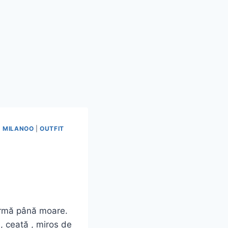
|
MILANOO
|
OUTFIT
formă până moare.
, ceață , miros de