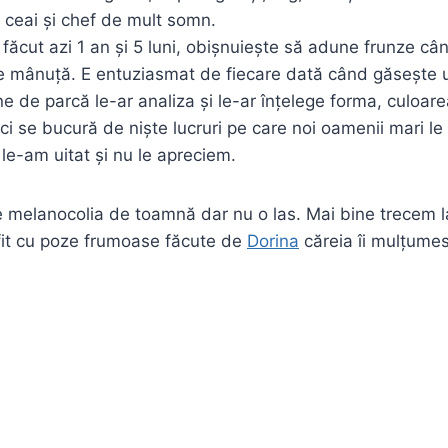
e ceai și chef de mult somn.
 făcut azi 1 an și 5 luni, obișnuiește să adune frunze cân
e mânuță. E entuziasmat de fiecare dată când găsește un
ține de parcă le-ar analiza și le-ar înțelege forma, culoare
ci se bucură de niște lucruri pe care noi oamenii mari le
le-am uitat și nu le apreciem.
 melanocolia de toamnă dar nu o las. Mai bine trecem l
utfit cu poze frumoase făcute de
Dorina
căreia îi mulțumes