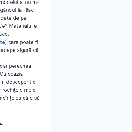
 modelul și nu m-
ândul la liliac
udate de pe
de? Materialul e
lace.
te
) care poate fi
aproape sigură că
 dar perechea
 Cu ocazia
am descoperit o
e rochițele mele
neînțeles că o să
e.