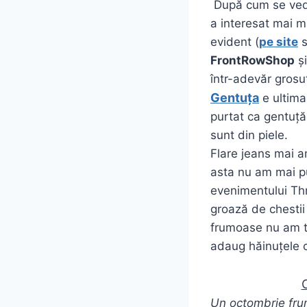
După cum se ved
a interesat mai m
evident (
pe site
s
FrontRowShop
și
într-adevăr grosuț
Gentuța
e ultima
purtat ca gentuță
sunt din piele.
Flare jeans mai a
asta nu am mai pu
evenimentului Thr
groază de chestii 
frumoase nu am tr
adaug hăinuțele 
C
Un octombrie frum