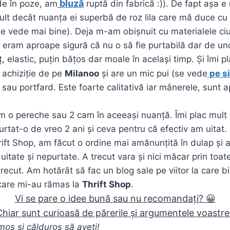
bluză
e în poze, am
ruptă din fabrică :)). De fapt așa e
ult decât nuanța ei superbă de roz lila care mă duce cu g
e vede mai bine). Deja m-am obișnuit cu materialele ci
 eram aproape sigură că nu o să fie purtabilă dar de un
, elastic, puțin bățos dar moale în același timp. Și îmi p
 achiziție de pe
Milanoo
și are un mic pui (se vede
pe si
 sau portfard. Este foarte calitativă iar mânerele, sunt 
m o pereche sau 2 cam în aceeași nuanță. Îmi plac mult
rtat-o de vreo 2 ani și ceva pentru că efectiv am uitat.
ift Shop, am făcut o ordine mai amănunțită în dulap și 
uitate și nepurtate. A trecut vara și nici măcar prin toat
ecut. Am hotărât să fac un blog sale pe viitor la care bi
care mi-au rămas la
Thrift Shop
.
Vi se pare o idee bună sau nu recomandați? 😀
hiar sunt curioasă de părerile și argumentele voastr
os și călduros să aveți!