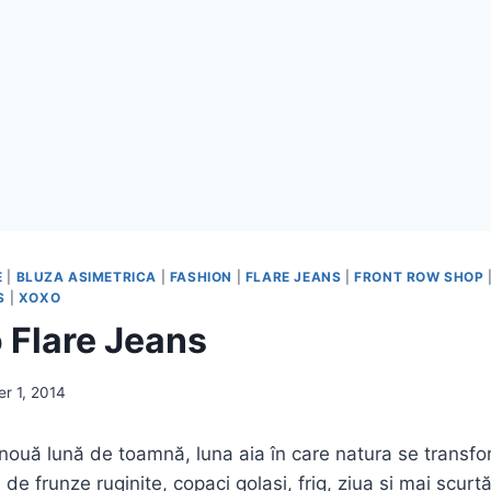
E
|
BLUZA ASIMETRICA
|
FASHION
|
FLARE JEANS
|
FRONT ROW SHOP
S
|
XOXO
o Flare Jeans
r 1, 2014
 nouă lună de toamnă, luna aia în care natura se trans
e frunze ruginite, copaci golași, frig, ziua și mai scurtă