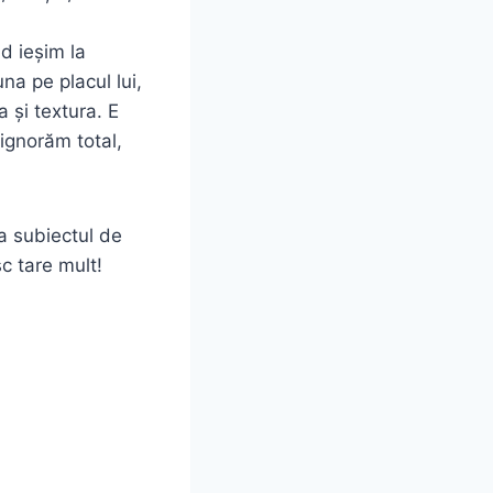
d ieșim la
a pe placul lui,
a și textura. E
 ignorăm total,
a subiectul de
c tare mult!