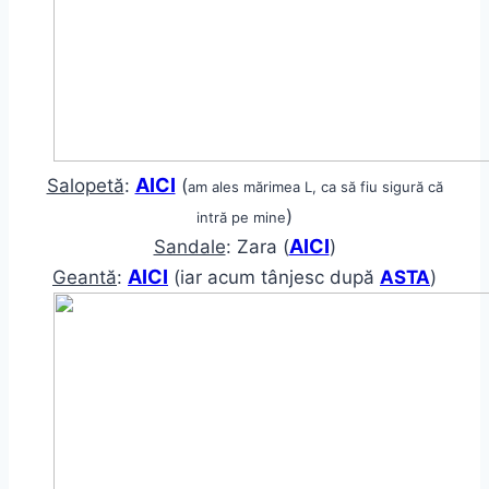
AICI
Salopetă
:
(
am ales mărimea L, ca să fiu sigură că
)
intră pe mine
AICI
Sandale
: Zara (
)
AICI
Geantă
:
(iar acum tânjesc după
ASTA
)