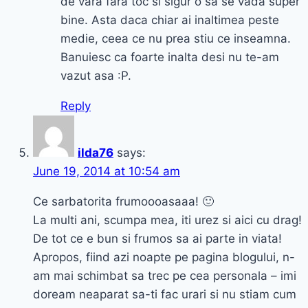
de vara fara toc si sigur o sa se vada super
bine. Asta daca chiar ai inaltimea peste
medie, ceea ce nu prea stiu ce inseamna.
Banuiesc ca foarte inalta desi nu te-am
vazut asa :P.
Reply
ilda76
says:
June 19, 2014 at 10:54 am
Ce sarbatorita frumoooasaaa! 🙂
La multi ani, scumpa mea, iti urez si aici cu drag!
De tot ce e bun si frumos sa ai parte in viata!
Apropos, fiind azi noapte pe pagina blogului, n-
am mai schimbat sa trec pe cea personala – imi
doream neaparat sa-ti fac urari si nu stiam cum