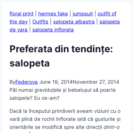
floral print
|
hermes fake
|
jumpsuit
|
outfit of
the day
|
Outfits
|
salopeta albastra
|
salopeta
de vara
|
salopeta inflorata
Preferata din tendințe:
salopeta
By
Federova
June 19, 2014
November 27, 2014
Păi numai graviduțele și bebelușul să poarte
salopete? Eu ce-am?
Dacă la începutul primăverii aveam viziuni cu o
vară plină de rochii înflorate iată că gusturile și
orientările se modifică spre alte direcții
dintr-o