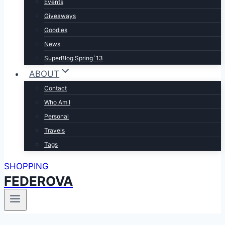
Events
Giveaways
Goodies
News
SuperBlog Spring`13
ABOUT
Contact
Who Am I
Personal
Travels
Tags
SHOPPING
FEDEROVA