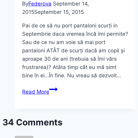
By
Federova
September 14,
2015
September 15, 2015
Pai de ce să nu port pantaloni scurți in
Septembrie daca vremea încă îmi permite?
Sau de ce nu am voie să mai port
pantaloni ATÂT de scurți dacă am copil și
aproape 30 de ani (trebuia să îmi vărs
frustrarea)? Atâta timp cât eu mă simt
bine în ei…În fine. Nu vreau să dezvolt…
Pantaloni
Read More
scurți
în
Septembrie
34 Comments