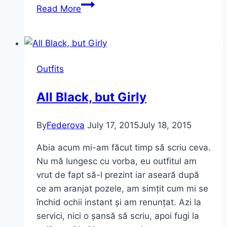
New
Read More
entry:
Purple
Hat
Outfits
All Black, but Girly
By
Federova
July 17, 2015
July 18, 2015
Abia acum mi-am făcut timp să scriu ceva.
Nu mă lungesc cu vorba, eu outfitul am
vrut de fapt să-l prezint iar aseară după
ce am aranjat pozele, am simțit cum mi se
închid ochii instant și am renunțat. Azi la
servici, nici o șansă să scriu, apoi fugi la