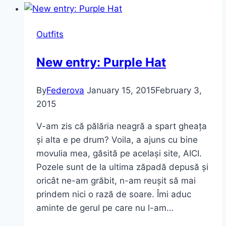
părul
scurt
Outfits
New entry: Purple Hat
By
Federova
January 15, 2015
February 3,
2015
V-am zis că pălăria neagră a spart gheața
și alta e pe drum? Voila, a ajuns cu bine
movulia mea, găsită pe același site, AICI.
Pozele sunt de la ultima zăpadă depusă și
oricât ne-am grăbit, n-am reușit să mai
prindem nici o rază de soare. Îmi aduc
aminte de gerul pe care nu l-am…