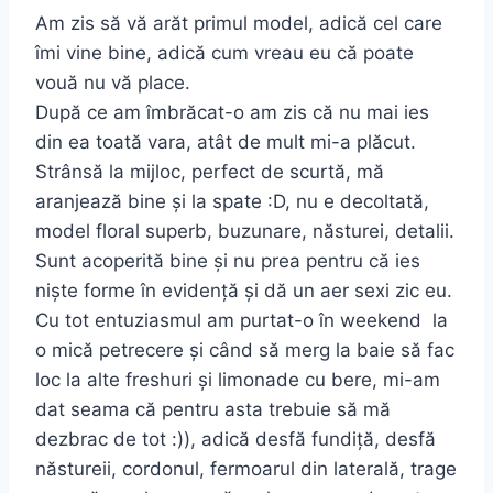
Am zis să vă arăt primul model, adică cel care
îmi vine bine, adică cum vreau eu că poate
vouă nu vă place.
După ce am îmbrăcat-o am zis că nu mai ies
din ea toată vara, atât de mult mi-a plăcut.
Strânsă la mijloc, perfect de scurtă, mă
aranjează bine și la spate :D, nu e decoltată,
model floral superb, buzunare, năsturei, detalii.
Sunt acoperită bine și nu prea pentru că ies
niște forme în evidență și dă un aer sexi zic eu.
Cu tot entuziasmul am purtat-o în weekend la
o mică petrecere și când să merg la baie să fac
loc la alte freshuri și limonade cu bere, mi-am
dat seama că pentru asta trebuie să mă
dezbrac de tot :)), adică desfă fundiță, desfă
năstureii, cordonul, fermoarul din laterală, trage