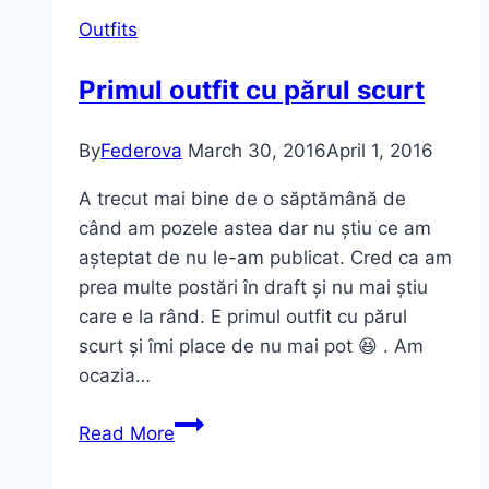
Outfits
Primul outfit cu părul scurt
By
Federova
March 30, 2016
April 1, 2016
A trecut mai bine de o săptămână de
când am pozele astea dar nu știu ce am
așteptat de nu le-am publicat. Cred ca am
prea multe postări în draft și nu mai știu
care e la rând. E primul outfit cu părul
scurt și îmi place de nu mai pot 😆 . Am
ocazia…
Primul
Read More
outfit
cu