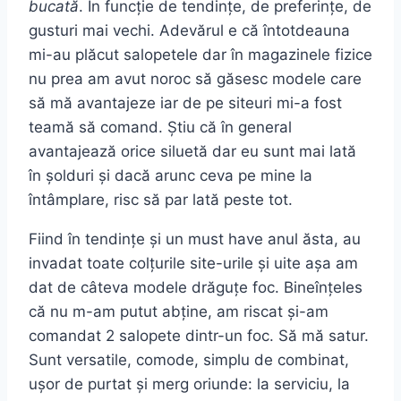
bucată
. În funcție de tendințe, de preferințe, de
gusturi mai vechi. Adevărul e că întotdeauna
mi-au plăcut salopetele dar în magazinele fizice
nu prea am avut noroc să găsesc modele care
să mă avantajeze iar de pe siteuri mi-a fost
teamă să comand. Știu că în general
avantajează orice siluetă dar eu sunt mai lată
în șolduri și dacă arunc ceva pe mine la
întâmplare, risc să par lată peste tot.
Fiind în tendințe și un must have anul ăsta, au
invadat toate colțurile site-urile și uite așa am
dat de câteva modele drăguțe foc. Bineînțeles
că nu m-am putut abține, am riscat și-am
comandat 2 salopete dintr-un foc. Să mă satur.
Sunt versatile, comode, simplu de combinat,
ușor de purtat și merg oriunde: la serviciu, la