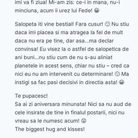
imi va fi ziua! Mi-am zis: ce-i in mana, nu-i
minciuna, acum ii urez lui Fede! 😀
Salopeta iti vine bestial! Fara cusur! 🙂 Nu stiu
daca imi placea si ma atragea la fel de mult
daca nu era pe tine, dar asa…ma declar
convinsa! Eu visez la o astfel de salopetica de
ani buni…nu stiu cum de nu s-au aliniat
planetele in acest sens, chiar nu stiu – cred ca
nici eu nu am intervenit cu determinare! 🙂 Ma
instigi sa fac pasi decisivi in directia asta! 😀
Te pupacesc!
Sa ai zi aniversara minunata! Nici sa nu aud de
cele insirate de tine in finalul postarii, nici nu
vreau sa le numesc acum! 😛
The biggest hug and kisses!