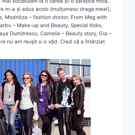
 mai socializăm la o cafea și-o sărățică mică.
are m-a și adus acolo (mulțumesc draga mea!),
, Modnitza – fashion doctor, From Meg with
Barbu – Make-up and Beauty, Special Koko,
ya Dumitrescu, Camelia – Beauty story, Gia –
e nu am reușit s-o văd. Cred că a întârziat