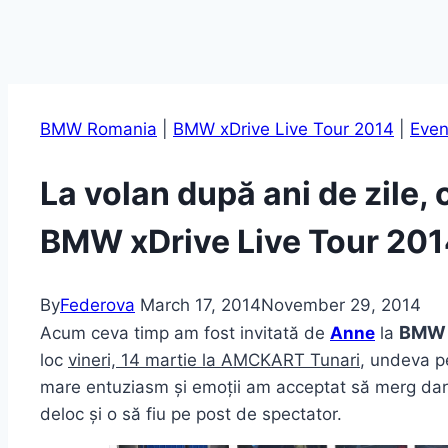
BMW Romania
|
BMW xDrive Live Tour 2014
|
Even
La volan după ani de zile, 
BMW xDrive Live Tour 20
By
Federova
March 17, 2014
November 29, 2014
BMW x
Acum ceva timp am fost invitată de
Anne
la
loc
vineri, 14 martie la AMCKART Tunari
, undeva p
mare entuziasm și emoții am acceptat să merg dar
deloc și o să fiu pe post de spectator.