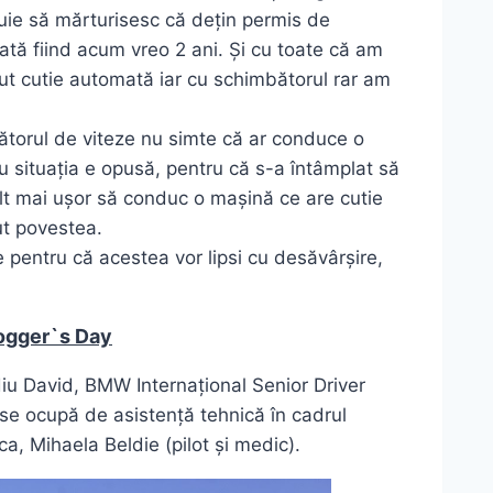
ebuie să mărturisesc că dețin permis de
tă fiind acum vreo 2 ani. Și cu toate că am
ut cutie automată iar cu schimbătorul rar am
bătorul de viteze nu simte că ar conduce o
 situația e opusă, pentru că s-a întâmplat să
lt mai ușor să conduc o mașină ce are cutie
ut povestea.
 pentru că acestea vor lipsi cu desăvârșire,
logger`s Day
diu David, BMW Internațional Senior Driver
m se ocupă de asistență tehnică în cadrul
fiica, Mihaela Beldie (pilot și medic).