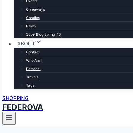
Events
Giveaways
Goodies
News
SuperBlog Spring`13
ABOUT
Contact
Who Am I
Personal
Travels
Tags
SHOPPING
FEDEROVA