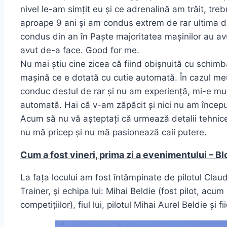
nivel le-am simțit eu și ce adrenalină am trăit, tr
aproape 9 ani și am condus extrem de rar ultima da
condus din an în Paște majoritatea mașinilor au av
avut de-a face. Good for me.
Nu mai știu cine zicea că fiind obișnuită cu schim
mașină ce e dotată cu cutie automată. În cazul meu
conduc destul de rar și nu am experiență, mi-e mu
automată. Hai că v-am zăpăcit și nici nu am încep
Acum să nu vă așteptați că urmează detalii tehnice
nu mă pricep și nu mă pasionează caii putere.
Cum a fost vineri, prima zi a evenimentului – B
La fața locului am fost întâmpinate de pilotul Clau
Trainer, și echipa lui: Mihai Beldie (fost pilot, acu
competițiilor), fiul lui, pilotul Mihai Aurel Beldie și 