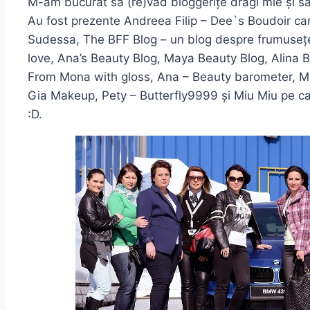
M-am bucurat să (re)văd bloggerițe dragi mie și să
Au fost prezente Andreea Filip – Dee`s Boudoir c
Sudessa, The BFF Blog – un blog despre frumusețe
love, Ana’s Beauty Blog, Maya Beauty Blog, Alina 
From Mona with gloss, Ana – Beauty barometer, Ma
Gia Makeup, Pety – Butterfly9999 și Miu Miu pe car
:D.