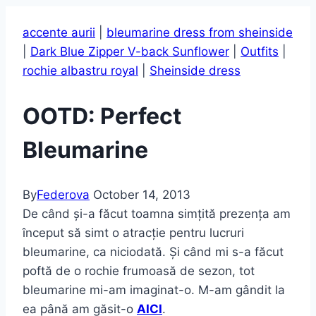
accente aurii
|
bleumarine dress from sheinside
|
Dark Blue Zipper V-back Sunflower
|
Outfits
|
rochie albastru royal
|
Sheinside dress
OOTD: Perfect
Bleumarine
By
Federova
October 14, 2013
De când și-a făcut toamna simțită prezența am
început să simt o atracție pentru lucruri
bleumarine, ca niciodată. Și când mi s-a făcut
poftă de o rochie frumoasă de sezon, tot
bleumarine mi-am imaginat-o. M-am gândit la
ea până am găsit-o
AICI
.