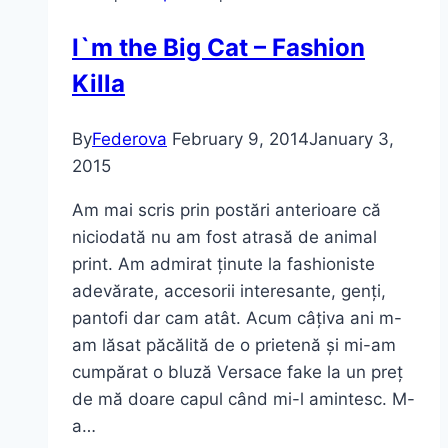
I`m the Big Cat – Fashion
Killa
By
Federova
February 9, 2014
January 3,
2015
Am mai scris prin postări anterioare că
niciodată nu am fost atrasă de animal
print. Am admirat ținute la fashioniste
adevărate, accesorii interesante, genți,
pantofi dar cam atât. Acum câțiva ani m-
am lăsat păcălită de o prietenă și mi-am
cumpărat o bluză Versace fake la un preț
de mă doare capul când mi-l amintesc. M-
a…