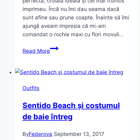
perfectă, croială ideală și cel mai frumos
imprimeu. Încă nu îmi dau seama dacă
sunt afine sau prune coapte. Înainte să îmi
ajungă aveam impresia că mi-am
comandat o rochie maxi cu flori movuli…
Purple
Read More
Love
and
Maxi
dress
Outfits
Sentido Beach și costumul
de baie întreg
By
Federova
September 13, 2017