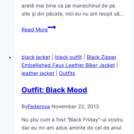
arată mai bine ca pe manechinul de pe
site și din păcate, nici eu nu am reușit să…
Motive
Read More
tradiționale…
și
plaja
black jacket
|
black outfit
|
Black Zipper
Embellished Faux Leather Biker Jacket
|
leather jacket
|
Outfits
Outfit: Black Mood
By
Federova
November 22, 2013
Nu știu cum a fost “Black Friday”-ul vostru
dar eu mi-am adus aminte de cel de anul