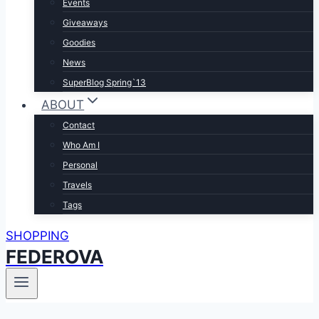
Events
Giveaways
Goodies
News
SuperBlog Spring`13
ABOUT
Contact
Who Am I
Personal
Travels
Tags
SHOPPING
FEDEROVA