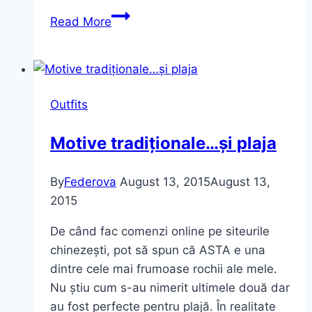
I`m
Read More
the
Big
Cat
–
Outfits
Fashion
Killa
Motive tradiționale…și plaja
By
Federova
August 13, 2015
August 13,
2015
De când fac comenzi online pe siteurile
chinezești, pot să spun că ASTA e una
dintre cele mai frumoase rochii ale mele.
Nu știu cum s-au nimerit ultimele două dar
au fost perfecte pentru plajă. În realitate