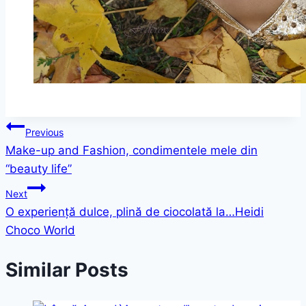
Post
Previous
Make-up and Fashion, condimentele mele din
navigation
“beauty life”
Next
O experiență dulce, plină de ciocolată la…Heidi
Choco World
Similar Posts