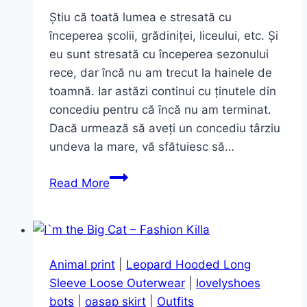
Știu că toată lumea e stresată cu
începerea școlii, grădiniței, liceului, etc. Și
eu sunt stresată cu începerea sezonului
rece, dar încă nu am trecut la hainele de
toamnă. Iar astăzi continui cu ținutele din
concediu pentru că încă nu am terminat.
Dacă urmează să aveți un concediu târziu
undeva la mare, vă sfătuiesc să…
Sentido
Read More
Beach
și
costumul
de
Animal print
|
Leopard Hooded Long
baie
Sleeve Loose Outerwear
|
lovelyshoes
întreg
bots
|
oasap skirt
|
Outfits