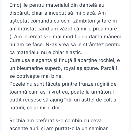
Emoțiile pentru materialul din dantelă au
dispărut, chiar a început să-mi placă. Am
așteptat comanda cu ochii zâmbitori și tare m-
am întristat când am văzut că mi-e prea mare :
(. Am încercat s-o mai modific eu dar la mâneci
nu am ce face. N-aș vrea să le strâmtez pentru
că materialul nu e chiar elastic.
Curelușa elegantă și finuță îi aparține rochiei, e
un bleumarine superb, royal aș spune. Parcă i
se potrivește mai bine.
Pozele nu sunt făcute printre frunze ruginii de
toamnă cum aș fi vrut eu, poate la următorul
outfit reușesc să ajung într-un astfel de colț al
naturii, chiar mi-e dor.
Rochia am preferat s-o combin cu ceva
accente aurii și am purtat-o la un seminar