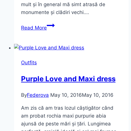
mult și în general mă simt atrasă de
monumente și clădiri vechi….
Lângă
Read More
Arco
d`Augusto
~
“la
Outfits
sute
de
Purple Love and Maxi dress
ani
distanță”
By
Federova
May 10, 2016
May 10, 2016
Am zis că am tras lozul câștigător când
am probat rochia maxi purpurie abia
ajunsă de peste mări și țări. Lungimea